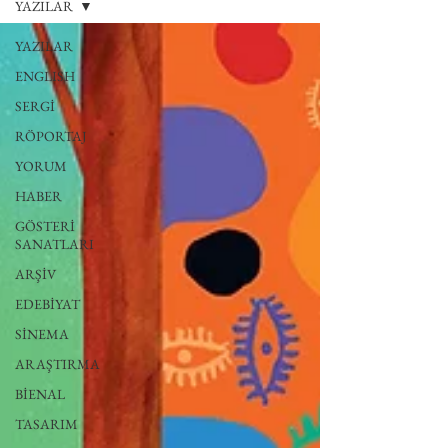
YAZILAR
YAZILAR
ENGLISH
SERGİ
RÖPORTAJ
YORUM
HABER
GÖSTERİ
SANATLARI
ARŞİV
EDEBİYAT
SİNEMA
ARAŞTIRMA
BİENAL
TASARIM