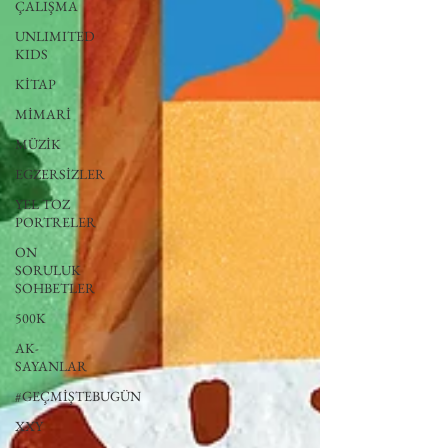
ÇALIŞMA
UNLIMITED
KIDS
KİTAP
MİMARİ
MÜZİK
EGZERSİZLER
YEL TOZ
PORTRELER
ON
SORULUK
SOHBETLER
500K
AK-
SAYANLAR
#GEÇMİŞTEBUGÜN
XXY