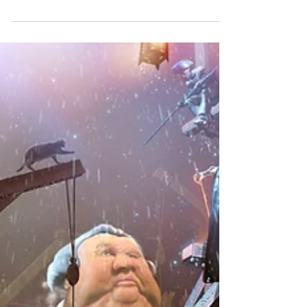
Erman Ata Uncu
25 Nis 2017
3 dakikada okunur
SERGİ
Konuşmak istemeyen canlılar
Elif Çelebi'nin Ekosistemden Ayrılmamak Üzere isimli
sergisi 10 Mart – 21 Nisan tarihleri arasında Ali Akay
küratörlüğünde Krank Art Gal