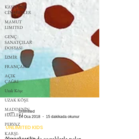
KAYIT DIŞI
CİNAYETLER
MAMUT
LIMITED
GENÇ
SANATÇILAR
DOSYASI
İZMİR
FRANÇAIS
AÇIK
ÇAĞRI
Uzak Köşe
UZAK KÖŞE
MADDENİN
HALLERİ
PERVAZ
Unlimited
14 Oca 2018
15 dakikada okunur
KARŞI-