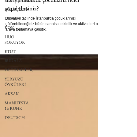
KONUŞMALAR
UNLIMITED KIDS
EĞRİ ÇİZGİ
Yarıyıl tatilinde çocuklarla neler
DOSYA
yapabilirsiniz?
KÖK
Bu yarıyıl tatilinde İstanbul'da çocuklarınızı
HUO
götürebileceğiniz bütün sanatsal etkinlik ve aktiviteleri bir
SORUYOR
araya toplamaya çalıştık.
ETÜT
BUDALA
DEĞİNMELER
YERYÜZÜ
ÖYKÜLERİ
AKSAK
MANIFESTA
16 RUHR
DEUTSCH