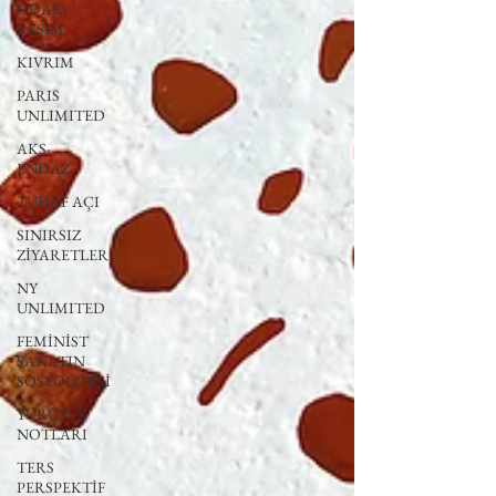
ODAK:
RESİM
KIVRIM
PARIS
UNLIMITED
AKS-
ENDAZ
TUHAF AÇI
SINIRSIZ
ZİYARETLER
NY
UNLIMITED
FEMİNİST
SANATIN
SOSYOLOJİSİ
YÜRÜYÜŞ
NOTLARI
TERS
PERSPEKTİF