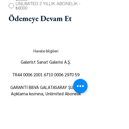
UNLIMITED 2 YILLIK ABONELİK -
₺8000
Ödemeye Devam Et
Havale bilgileri
Galerist Sanat Galerisi A.Ş.
TR44
0006 2001 6710 0006
2970 59
GARANTİ BBVA GALATASARAY ŞUBESİ
Açıklama kısmına, Unlimited Abonelik
yazmanız rica olunur.
*Kimliklerini ulaştırdıkları takdirde öğrenciler ve
öğretim üyelerine %20 indirim uygulanır.