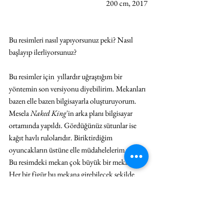
200 cm, 2017
Bu resimleri nasıl yapıyorsunuz peki? Nasıl 
başlayıp ilerliyorsunuz?
Bu resimler için  yıllardır uğraştığım bir 
yöntemin son versiyonu diyebilirim. Mekanları 
bazen elle bazen bilgisayarla oluşturuyorum. 
Mesela 
Naked King
'in arka planı bilgisayar 
ortamında yapıldı. Gördüğünüz sütunlar ise 
kağıt havlı rulolarıdır. Biriktirdiğim 
oyuncakların üstüne elle müdahelelerim var. 
Bu resimdeki mekan çok büyük bir mekan. 
Her bir figür bu mekana girebilecek şekilde 
ayrı ayrı konumlandırılıp, ışıklandırılıp, poz 
verdirilip çekimleri yapıldı. Grup halinde 
duran figürler de aynı şekilde ayrı ayrı çekilip 