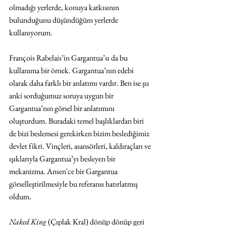
olmadığı yerlerde, konuya katkısının 
bulunduğunu düşündüğüm yerlerde 
kullanıyorum.
François Rabelais’in Gargantua’sı da bu 
kullanıma bir örnek. Gargantua’nın edebi 
olarak daha farklı bir anlatımı vardır. Ben ise şu 
anki sorduğumuz soruya uygun bir 
Gargantua’nın görsel bir anlatımını 
oluşturdum. Buradaki temel başlıklardan biri 
de bizi beslemesi gerekirken bizim beslediğimiz 
devlet fikri. Vinçleri, asansörleri, kaldıraçları ve 
ışıklarıyla Gargantua’yı besleyen bir 
mekanizma. Ansen'ce bir Gargantua 
görselleştirilmesiyle bu referansı hatırlatmış 
oldum.
Naked King
 (Çıplak Kral) dönüp dönüp geri 