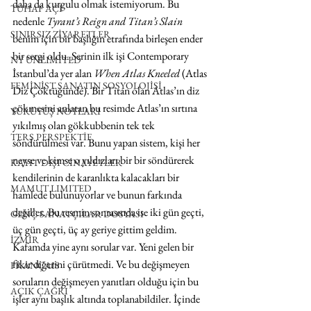
daha da kurgulu olmak istemiyorum. Bu 
TUHAF AÇI
nedenle 
Tyrant’s Reign and Titan’s Slain
SINIRSIZ ZİYARETLER
benim için bir başlığın etrafında birleşen ender 
bir sergi oldu. Serinin ilk işi Contemporary 
NY UNLIMITED
İstanbul’da yer alan 
When Atlas Kneeled 
(Atlas 
FEMİNİST SANATIN SOSYOLOJİSİ
Diz Çöktüğünde). Bir Titan olan Atlas’ın diz 
çökmesini anlatan bu resimde Atlas’ın sırtına 
YÜRÜYÜŞ NOTLARI
yıkılmış olan gökkubbenin tek tek 
TERS PERSPEKTİF
söndürülmesi var. Bunu yapan sistem, kişi her 
neyse ve kimse o yıldızları bir bir söndürerek 
KAYIT DIŞI CİNAYETLER
kendilerinin de karanlıkta kalacakları bir 
MAMUT LIMITED
hamlede bulunuyorlar ve bunun farkında 
değiller. Bu resmin sonrasında ise iki gün geçti, 
GENÇ SANATÇILAR DOSYASI
üç gün geçti, üç ay geriye gittim geldim. 
İZMİR
Kafamda yine aynı sorular var. Yeni gelen bir 
fikir diğerini çürütmedi. Ve bu değişmeyen 
FRANÇAIS
soruların değişmeyen yanıtları olduğu için bu 
AÇIK ÇAĞRI
işler aynı başlık altında toplanabildiler. İçinde 