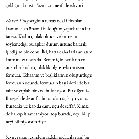
geldiğim bir işti. Sizin için ne ifade ediyor?
Naked King
 serginin temasındaki tiranlar 
kısmında en önemli bulduğum yapıtlardan bir 
tanesi. Kralın çıplak olması ve kimsenin 
söylemediği bu aşikar durum üstüne basarak 
işlediğim bir konu. İki, hatta daha fazla anlatım 
katmanı var burada. Benim için bunların en 
önemlisi kralın çıplaklık olgusuyla örtüşen 
fermuar. Tebaanın ve başlıklarının oluşturduğu 
fermuarın ucunda fermuarın başı işlevinde bir 
taht ve çıplak bir kral bulunuyor. Bir diğeri ise, 
Bruegel’de de atıfta bulunulan üç kap oyunu. 
Buradaki üç kap da cam, üçü de şeffaf. Kimse 
de kalkıp itiraz etmiyor, top burada, neyi bilip 
neyi bilmiyorsun diye. 
Seyirci sizin resimlerinizdeki mekanla nasıl bir 