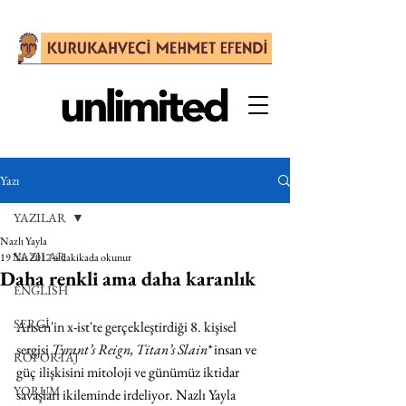
Yazı
YAZILAR
Nazlı Yayla
YAZILAR
19 Nis 2017
4 dakikada okunur
Daha renkli ama daha karanlık
ENGLISH
SERGİ
Ansen'in x-ist'te gerçekleştirdiği 8. kişisel 
sergisi 
Tyrant’s Reign, Titan’s Slain* 
insan ve 
RÖPORTAJ
güç ilişkisini mitoloji ve günümüz iktidar 
YORUM
savaşları ikileminde irdeliyor. Nazlı Yayla 