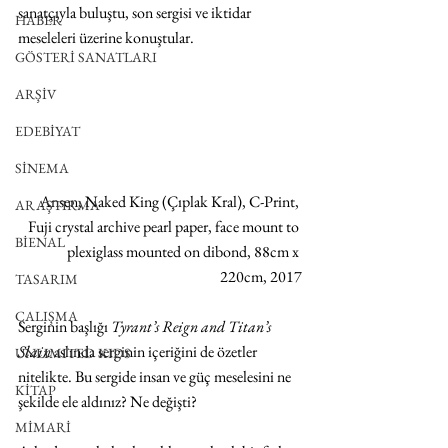
sanatçıyla buluştu, son sergisi ve iktidar 
HABER
meseleleri üzerine konuştular.
GÖSTERİ SANATLARI
ARŞİV
EDEBİYAT
SİNEMA
Ansen, Naked King (Çıplak Kral), C-Print, 
ARAŞTIRMA
Fuji crystal archive pearl paper, face mount to 
BİENAL
plexiglass mounted on dibond, 88cm x 
220cm, 2017
TASARIM
ÇALIŞMA
Serginin başlığı 
Tyrant’s Reign and Titan’s 
Slain
 aslında serginin içeriğini de özetler 
UNLIMITED KIDS
nitelikte. Bu sergide insan ve güç meselesini ne 
KİTAP
şekilde ele aldınız? Ne değişti?
MİMARİ