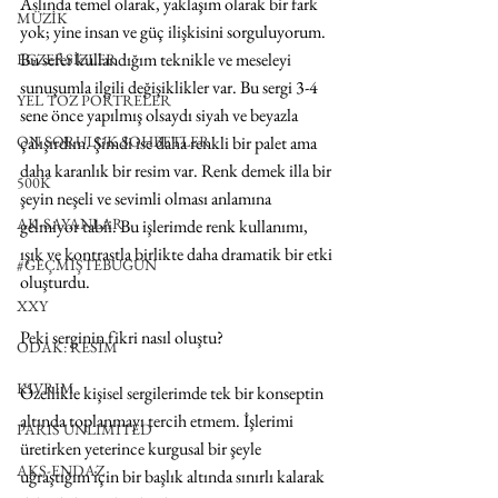
Aslında temel olarak, yaklaşım olarak bir fark 
MÜZİK
yok; yine insan ve güç ilişkisini sorguluyorum. 
Bu sefer kullandığım teknikle ve meseleyi 
EGZERSİZLER
sunuşumla ilgili değişiklikler var. Bu sergi 3-4 
YEL TOZ PORTRELER
sene önce yapılmış olsaydı siyah ve beyazla 
çalışırdım. Şimdi ise daha renkli bir palet ama 
ON SORULUK SOHBETLER
daha karanlık bir resim var. Renk demek illa bir 
500K
şeyin neşeli ve sevimli olması anlamına 
AK-SAYANLAR
gelmiyor tabii. Bu işlerimde renk kullanımı, 
ışık ve kontrastla birlikte daha dramatik bir etki 
#GEÇMİŞTEBUGÜN
oluşturdu.
XXY
Peki serginin fikri nasıl oluştu?
ODAK: RESİM
KIVRIM
Özellikle kişisel sergilerimde tek bir konseptin 
altında toplanmayı tercih etmem. İşlerimi 
PARIS UNLIMITED
üretirken yeterince kurgusal bir şeyle 
AKS-ENDAZ
uğraştığım için bir başlık altında sınırlı kalarak 