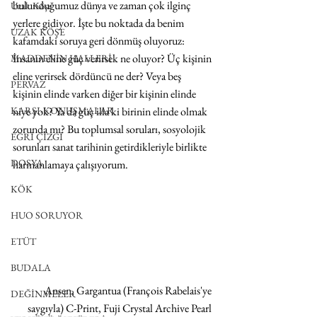
bulunduğumuz dünya ve zaman çok ilginç 
Uzak Köşe
yerlere gidiyor. İşte bu noktada da benim 
UZAK KÖŞE
kafamdaki soruya geri dönmüş oluyoruz: 
İnsanın eline güç verirsek ne oluyor? Üç kişinin 
MADDENİN HALLERİ
eline verirsek dördüncü ne der? Veya beş 
PERVAZ
kişinin elinde varken diğer bir kişinin elinde 
niye yok? Ya da güç illa ki birinin elinde olmak 
KARŞI-KONUŞMALAR
zorunda mı? Bu toplumsal soruları, sosyolojik 
EĞRİ ÇİZGİ
sorunları sanat tarihinin getirdikleriyle birlikte 
DOSYA
harmanlamaya çalışıyorum.
KÖK
HUO SORUYOR
ETÜT
BUDALA
Ansen, Gargantua (François Rabelais'ye 
DEĞİNMELER
saygıyla) C-Print, Fuji Crystal Archive Pearl 