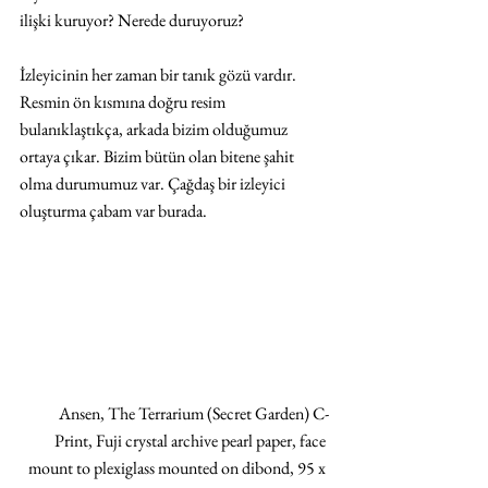
ilişki kuruyor? Nerede duruyoruz?
İzleyicinin her zaman bir tanık gözü vardır. 
Resmin ön kısmına doğru resim 
bulanıklaştıkça, arkada bizim olduğumuz 
ortaya çıkar. Bizim bütün olan bitene şahit 
olma durumumuz var. Çağdaş bir izleyici 
oluşturma çabam var burada.
Ansen, The Terrarium (Secret Garden) C-
Print, Fuji crystal archive pearl paper, face 
mount to plexiglass mounted on dibond, 95 x 