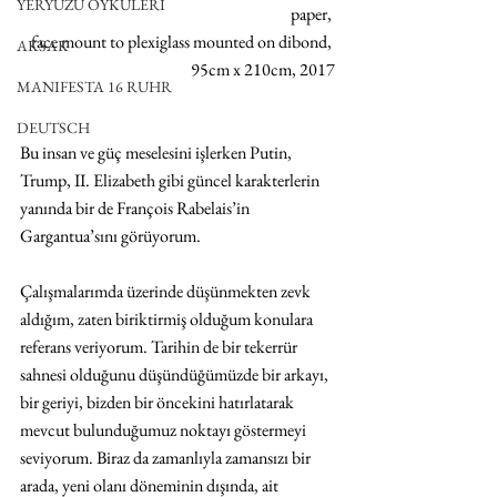
YERYÜZÜ ÖYKÜLERİ
paper, 
face mount to plexiglass mounted on dibond, 
AKSAK
95cm x 210cm, 2017
MANIFESTA 16 RUHR
DEUTSCH
Bu insan ve güç meselesini işlerken Putin, 
Trump, II. Elizabeth gibi güncel karakterlerin 
yanında bir de François Rabelais’in 
Gargantua’sını görüyorum.
Çalışmalarımda üzerinde düşünmekten zevk 
aldığım, zaten biriktirmiş olduğum konulara 
referans veriyorum. Tarihin de bir tekerrür 
sahnesi olduğunu düşündüğümüzde bir arkayı, 
bir geriyi, bizden bir öncekini hatırlatarak 
mevcut bulunduğumuz noktayı göstermeyi 
seviyorum. Biraz da zamanlıyla zamansızı bir 
arada, yeni olanı döneminin dışında, ait 