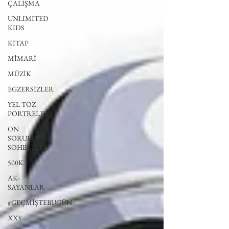
ÇALIŞMA
UNLIMITED
KIDS
KİTAP
MİMARİ
MÜZİK
EGZERSİZLER
YEL TOZ
PORTRELER
ON
SORULUK
SOHBETLER
500K
AK-
SAYANLAR
#GEÇMİŞTEBUGÜN
XXY