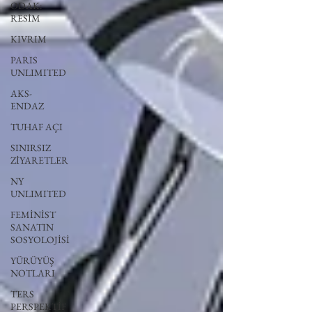
ODAK:
RESİM
KIVRIM
PARIS
UNLIMITED
AKS-
ENDAZ
TUHAF AÇI
SINIRSIZ
ZİYARETLER
NY
UNLIMITED
FEMİNİST
SANATIN
SOSYOLOJİSİ
YÜRÜYÜŞ
NOTLARI
TERS
PERSPEKTİF