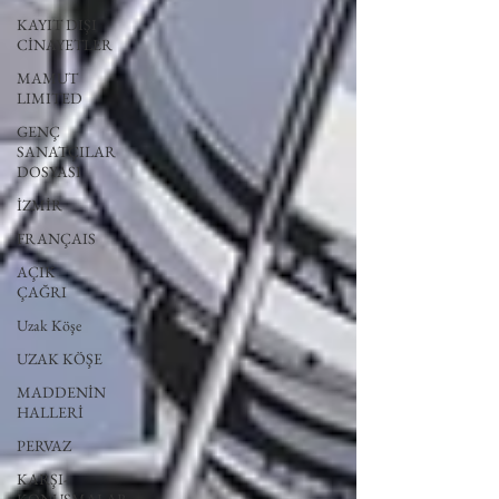
KAYIT DIŞI
CİNAYETLER
MAMUT
LIMITED
GENÇ
SANATÇILAR
DOSYASI
İZMİR
FRANÇAIS
AÇIK
ÇAĞRI
Uzak Köşe
UZAK KÖŞE
MADDENİN
HALLERİ
PERVAZ
KARŞI-