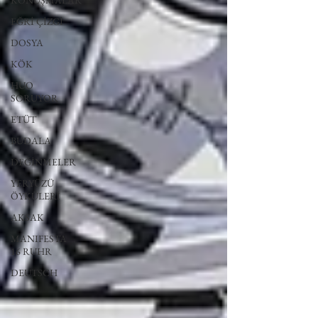
KONUŞMALAR
EĞRİ ÇİZGİ
DOSYA
KÖK
HUO
SORUYOR
ETÜT
BUDALA
DEĞİNMELER
YERYÜZÜ
ÖYKÜLERİ
AKSAK
MANIFESTA
16 RUHR
DEUTSCH