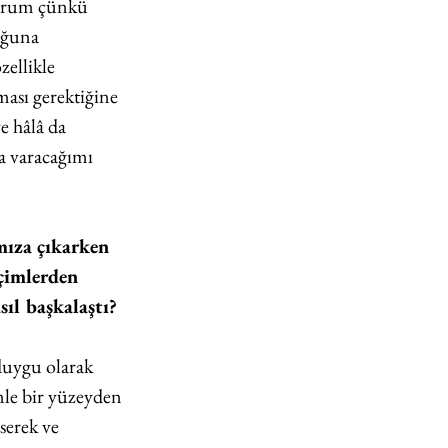
yorum çünkü 
uğuna 
ellikle 
nması gerektiğine 
 hâlâ da 
a varacağımı 
mıza çıkarken 
içimlerden 
sıl başkalaştı?
duygu olarak 
le bir yüzeyden 
serek ve 