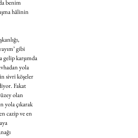
ada benim 
uşma hâlinin 
kanlığı, 
ayım’ gibi 
 gelip karşımda 
evhadan yola 
n sivri köşeler 
diyor. Fakat 
yüzey olan 
n yola çıkarak 
en cazip ve en 
aya 
anağı 