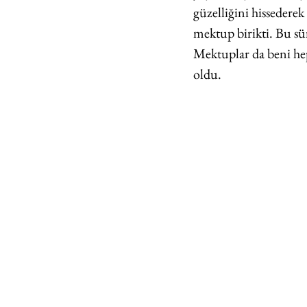
güzelliğini hissederek
mektup birikti. Bu sür
Mektuplar da beni hep
oldu.