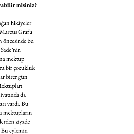
abilir misiniz?
oğan hikâyeler 
Marcus Graf’a 
n öncesinde bu 
 Sade’nin 
ona mektup 
ra bir çocukluk 
ar birer gün 
Mektupları 
yatında da 
rı vardı. Bu 
u mektupların 
lerden ziyade 
 Bu eylemin 