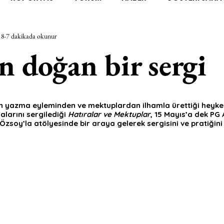
18
7 dakikada okunur
RAŞTIRMA
BİENAL
TASARIM
ÇALIŞMA
UNL
n doğan bir sergi
SİZLER
YEL TOZ PORTRELER
ON SORULUK SOHBETL
 yazma eyleminden ve mektuplardan ilhamla ürettiği heykel
larını sergilediği 
Hatıralar ve Mektuplar
, 15 Mayıs’a dek PG 
TEBUGÜN
XXY
ODAK: RESİM
KIVRIM
PARIS
Özsoy’la atölyesinde bir araya gelerek sergisini ve pratiğini
SINIRSIZ ZİYARETLER