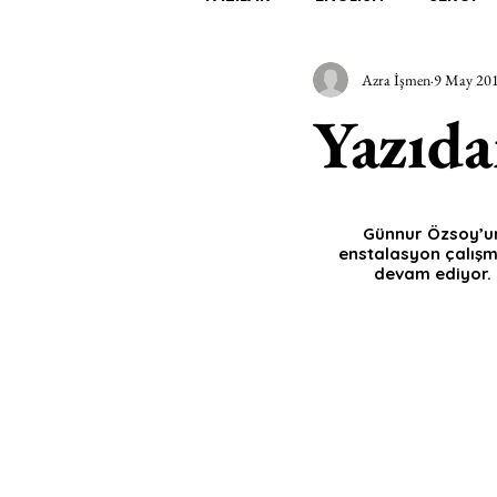
Azra İşmen
9 May 20
EDEBİYAT
SİNEMA
A
Yazıda
MİMARİ
MÜZİK
EGZER
Günnur Özsoy’un
enstalasyon çalışma
AK-SAYANLAR
#GEÇMİŞ
devam ediyor. 
AKS-ENDAZ
TUHAF AÇI