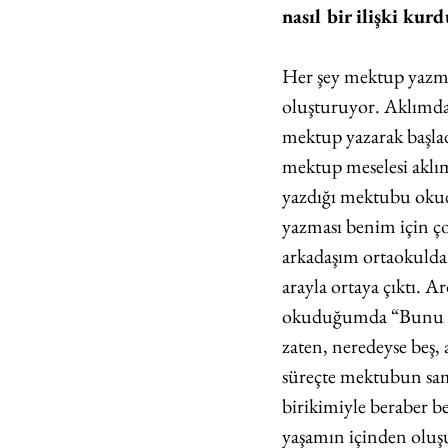
nasıl bir ilişki kur
Her şey mektup yazmak
oluşturuyor. Aklımda
mektup yazarak başlad
mektup meselesi aklım
yazdığı mektubu okud
yazması benim için ço
arkadaşım ortaokuldan
arayla ortaya çıktı. 
okuduğumda “Bunu be
zaten, neredeyse beş,
süreçte mektubun sam
birikimiyle beraber b
yaşamın içinden oluş