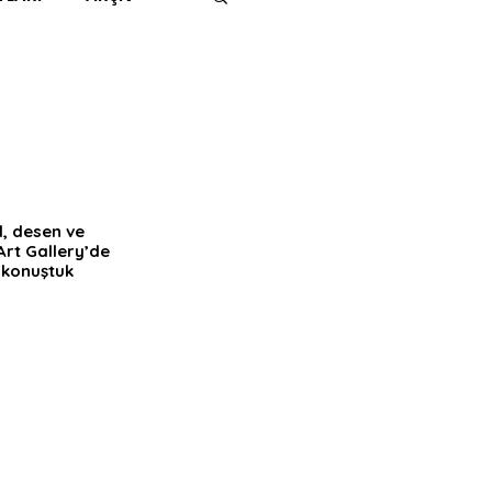
IMITED KIDS
KİTAP
ER
500K
, desen ve 
Art Gallery’de 
 UNLIMITED
 konuştuk 