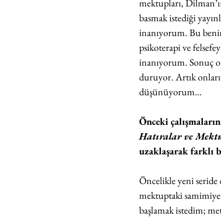
mektupları, Dilman’ı
basmak istediği yayın
inanıyorum. Bu benim 
psikoterapi ve felsefey
inanıyorum. Sonuç ol
duruyor. Artık onları
düşünüyorum…
Önceki çalışmaların
Hatıralar ve Mekt
uzaklaşarak farklı b
Öncelikle yeni serid
mektuptaki samimiyet
başlamak istedim; meta