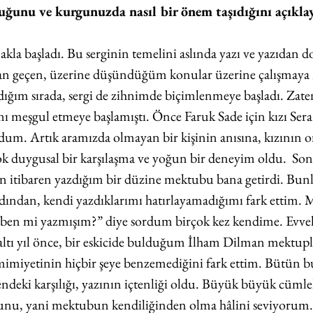
duğunu ve kurgunuzda nasıl bir önem taşıdığını açıklay
la başladı. Bu serginin temelini aslında yazı ve yazıdan d
n geçen, üzerine düşündüğüm konular üzerine çalışmaya 
ığım sırada, sergi de zihnimde biçimlenmeye başladı. Zate
ı meşgul etmeye başlamıştı. Önce Faruk Sade için kızı Sera
um. Artık aramızda olmayan bir kişinin anısına, kızının 
k duygusal bir karşılaşma ve yoğun bir deneyim oldu.  Son
 itibaren yazdığım bir düzine mektubu bana getirdi. Bunl
Ardından, kendi yazdıklarımı hatırlayamadığımı fark ettim. 
n mi yazmışım?” diye sordum birçok kez kendime. Evveli
 altı yıl önce, bir eskicide bulduğum İlham Dilman mektupla
imiyetinin hiçbir şeye benzemediğini fark ettim. Bütün b
endeki karşılığı, yazının içtenliği oldu. Büyük büyük cümle
unu, yani mektubun kendiliğinden olma hâlini seviyorum.