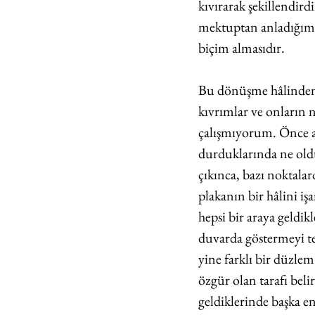
kıvırarak şekillendi
mektuptan anladığım h
biçim almasıdır.
Bu dönüşme hâlinden b
kıvrımlar ve onların 
çalışmıyorum. Önce at
durduklarında ne old
çıkınca, bazı noktalar
plakanın bir hâlini iş
hepsi bir araya geldik
duvarda göstermeyi te
yine farklı bir düzlem
özgür olan tarafı belir
geldiklerinde başka e