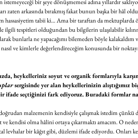
n istemeyeceği bir şeye dönüşmemesi adına yıllardır saklı
ları zaten arkasında bırakmış fakat bunun başka bir hâl old
hassasiyetim tabii ki… Ama bir taraftan da mektuplarda öz
le ilgili tespitleri olduğundan bu bilgilerin ulaşılabilir kılı
arak bunlarla ne yapacağımı bilemeden böyle kalakaldım ve
 nasıl ve kimlerle değerlendireceğim konusunda bir noktay
ızda, heykelleriniz soyut ve organik formlarıyla karşı
uplar
 sergisinde yer alan heykellerinizin alıştığımız b
ir ifade seçtiğinizi fark ediyoruz. Buradaki formlar na
e doğrudan malzemenin kendisiyle çalışmak istedim çünkü 
 ve kendisi olma hâlini ortaya çıkarmaktı amacım. O neden
l levhalar bir kâğıt gibi, düzlemi ifade ediyordu. Onları ke