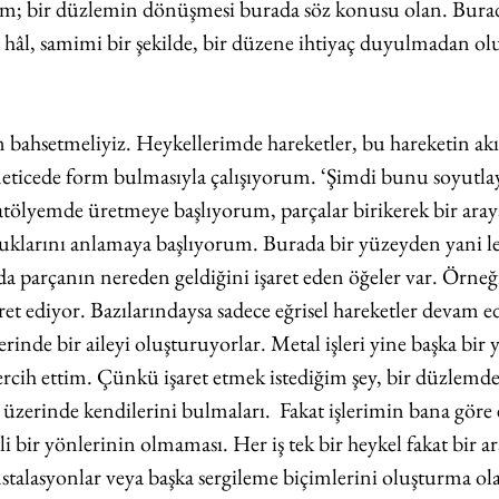
rdim; bir düzlemin dönüşmesi burada söz konusu olan. Bur
âl, samimi bir şekilde, bir düzene ihtiyaç duyulmadan ol
ahsetmeliyiz. Heykellerimde hareketler, bu hareketin akış
neticede form bulmasıyla çalışıyorum. ‘Şimdi bunu soyutlay
ölyemde üretmeye başlıyorum, parçalar birikerek bir araya
uklarını anlamaya başlıyorum. Burada bir yüzeyden yani l
da parçanın nereden geldiğini işaret eden öğeler var. Örneği
aret ediyor. Bazılarındaysa sadece eğrisel hareketler devam e
lerinde bir aileyi oluşturuyorlar. Metal işleri yine başka bir 
rcih ettim. Çünkü işaret etmek istediğim şey, bir düzlemde
 üzerinde kendilerini bulmaları.  Fakat işlerimin bana göre 
li bir yönlerinin olmaması. Her iş tek bir heykel fakat bir ar
nstalasyonlar veya başka sergileme biçimlerini oluşturma ol