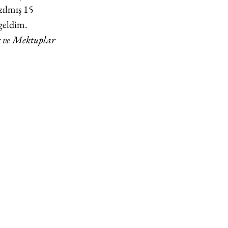
zılmış 15 
geldim. 
 ve Mektuplar