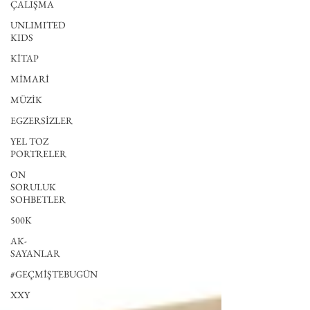
ÇALIŞMA
UNLIMITED
KIDS
KİTAP
MİMARİ
MÜZİK
EGZERSİZLER
YEL TOZ
PORTRELER
ON
SORULUK
SOHBETLER
500K
AK-
SAYANLAR
#GEÇMİŞTEBUGÜN
XXY