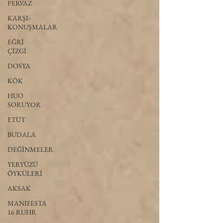
PERVAZ
KARŞI-
KONUŞMALAR
EĞRİ
ÇİZGİ
DOSYA
KÖK
HUO
SORUYOR
ETÜT
BUDALA
DEĞİNMELER
YERYÜZÜ
ÖYKÜLERİ
AKSAK
MANIFESTA
16 RUHR