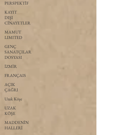
PERSPEKTİF
KAYIT
DIŞI
CİNAYETLER
MAMUT
LIMITED
GENÇ
SANATÇILAR
DOSYASI
İZMİR
FRANÇAIS
AÇIK
ÇAĞRI
Uzak Köşe
UZAK
KÖŞE
MADDENİN
HALLERİ