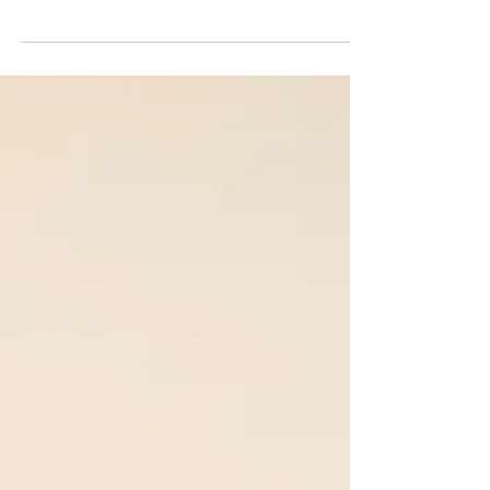
okuyucuyla buluşan yazı dizisi sanatçı ve fotoğraf
kitaplarını merceği altına alıyor. Serinin sıradaki yazısının
odağında Beyza Bayrak, Rana İncesoy, Elifnaz Öngören'in
Kuru Nemli Islak'ı var