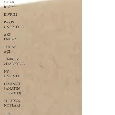
ODAK:
RESİM
KIVRIM
PARIS
UNLIMITED
AKS-
ENDAZ
TUHAF
AÇI
SINIRSIZ
ZİYARETLER
NY
UNLIMITED
FEMİNİST
SANATIN
SOSYOLOJİSİ
YÜRÜYÜŞ
NOTLARI
TERS