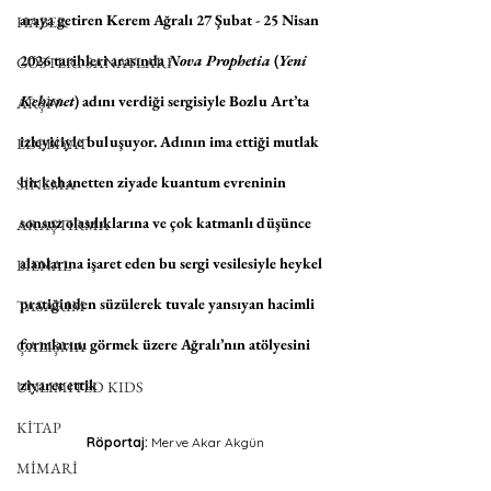
araya getiren Kerem Ağralı 27 Şubat - 25 Nisan 
HABER
2026 tarihleri arasında 
Nova Prophetia
 (
Yeni 
GÖSTERİ SANATLARI
Kehanet
) adını verdiği sergisiyle Bozlu Art’ta 
ARŞİV
izleyiciyle buluşuyor. Adının ima ettiği mutlak 
EDEBİYAT
bir kehanetten ziyade kuantum evreninin 
SİNEMA
sonsuz olasılıklarına ve çok katmanlı düşünce 
ARAŞTIRMA
alanlarına işaret eden bu sergi vesilesiyle heykel 
BİENAL
pratiğinden süzülerek tuvale yansıyan hacimli 
TASARIM
formlarını görmek üzere Ağralı’nın atölyesini 
ÇALIŞMA
ziyaret ettik
UNLIMITED KIDS
KİTAP
Röportaj: 
Merve Akar Akgün
MİMARİ