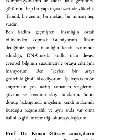
kompozisyonlarım ne kadar uçuk görünürse 
görünsün, hep bir yapı inşası üzerinde yükselir. 
Tanıdık bir zemin, bir mekân, bir mimari hep 
vardır. 
Ben kadim geçmişten, insanlığın ortak 
bilincinden kopmak istemiyorum. İlham 
dediğimiz şeyin; insanlığın kendi evriminde 
edindiği, DNA’mızda kodlu olan devasa 
evrensel bilginin süzülmesiyle ortaya çıktığına 
inanıyorum. Ben “şeyleri bir araya 
getirebildiğimi” hissediyorum. İşe başlarken ön 
araştırmam çok azdır; tamamen sezgilerime 
güvenir ve kendimi akışa bırakırım. Sonra 
dönüp baktığımda imgelerin kendi aralarında 
kurduğu bağımsızlık ve aynı anda var olma 
halini, o gizli matematiği okumaya başlarım.
Prof. Dr. Kenan Gürsoy sanatçıların 