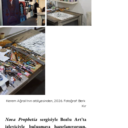
Kerem Ağralı'nın atölyesinden, 2026. Fotoğraf: Berk 
Kır
Nova Prophetia
 sergisiyle Bozlu Art’ta 
izleyiciyle buluşmaya hazırlanıyorsun. 