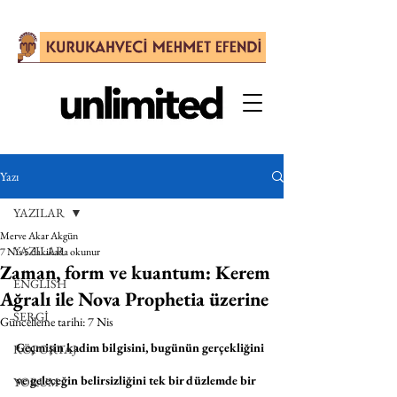
Yazı
YAZILAR
Merve Akar Akgün
YAZILAR
7 Nis
5 dakikada okunur
Zaman, form ve kuantum: Kerem
ENGLISH
Ağralı ile Nova Prophetia üzerine
SERGİ
Güncelleme tarihi:
7 Nis
Geçmişin kadim bilgisini, bugünün gerçekliğini 
RÖPORTAJ
ve geleceğin belirsizliğini tek bir düzlemde bir 
YORUM