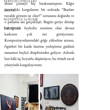
YERYÜZÜ ÖYKÜLERİ
desen çizmeyi hiç bırakmamıştım. Kâğıt 
üzerindeki kurgularım bir noktada “Bunları 
AKSAK
tuvalde görsem ne olur?” sorusunu doğurdu ve 
MANIFESTA 16 RUHR
o patlama anı gerçekleşti. Bugün geriye dönüp 
baktığımda heykelin resmime olan devasa 
DEUTSCH
katkısını çok net görüyorum. 
Kompozisyonlarımdaki göğe yükselme arzusu, 
figürleri bir kaide üzerine yerleştirme güdüsü 
tamamen heykel disiplininden geliyor. Aslında 
ben hâlâ üç boyutlu düşünüyor, bu ritüeli tuval 
yüzeyinde kurguluyorum.