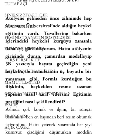
Kerem Ağralı, 2026. Fotoğraf: Berk Kır
TUHAF AÇI
SINIRSIZ ZİYARETLER
Atölyene gelmeden önce zihnimde hep 
Marmara Üniversitesi’nde aldığın heykel 
NY UNLIMITED
eğitimin vardı. Tuvallerine bakarken 
FEMİNİST SANATIN SOSYOLOJİSİ
içlerindeki heykelsi kurguyu zamanla 
daha iyi görebiliyorum. Hatta atölyenin 
YÜRÜYÜŞ NOTLARI
girişinde duran, çamurdan modelleyip 
TERS PERSPEKTİF
3B yazıcıyla hayata geçirdiğin yeni 
heykelin de resimlerinin üç boyutlu bir 
KAYIT DIŞI CİNAYETLER
yansıması gibi. Formla kurduğun bu 
MAMUT LIMITED
ilişkinin, heykelden resme uzanan 
GENÇ SANATÇILAR DOSYASI
yapısını nasıl tarif edersin? Eğitimin 
pratiğini nasıl şekillendirdi?
İZMİR
Aslında çok komik ve ilginç bir süreçti 
FRANÇAIS
benimkisi. Ben en başından beri resim okumak 
istiyordum. Hatta yetenek sınavında her şeyi 
AÇIK ÇAĞRI
kusursuz çizdiğimi düşünürken modelin 