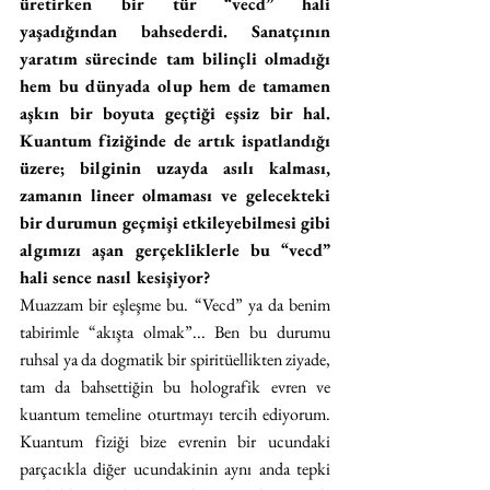
üretirken bir tür “vecd” hali 
yaşadığından bahsederdi. Sanatçının 
yaratım sürecinde tam bilinçli olmadığı 
hem bu dünyada olup hem de tamamen 
aşkın bir boyuta geçtiği eşsiz bir hal. 
Kuantum fiziğinde de artık ispatlandığı 
üzere; bilginin uzayda asılı kalması, 
zamanın lineer olmaması ve gelecekteki 
bir durumun geçmişi etkileyebilmesi gibi 
algımızı aşan gerçekliklerle bu “vecd” 
hali sence nasıl kesişiyor?
Muazzam bir eşleşme bu. “Vecd” ya da benim 
tabirimle “akışta olmak”... Ben bu durumu 
ruhsal ya da dogmatik bir spiritüellikten ziyade, 
tam da bahsettiğin bu holografik evren ve 
kuantum temeline oturtmayı tercih ediyorum. 
Kuantum fiziği bize evrenin bir ucundaki 
parçacıkla diğer ucundakinin aynı anda tepki 