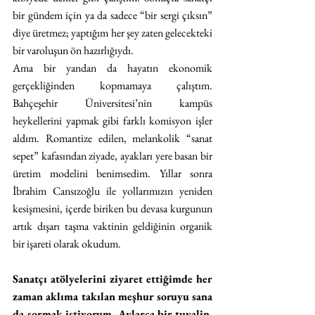
bir gündem için ya da sadece “bir sergi çıksın” 
diye üretmez; yaptığım her şey zaten gelecekteki 
bir varoluşun ön hazırlığıydı.
Ama bir yandan da hayatın ekonomik 
gerçekliğinden kopmamaya çalıştım. 
Bahçeşehir Üniversitesi’nin kampüs 
heykellerini yapmak gibi farklı komisyon işler 
aldım. Romantize edilen, melankolik “sanat 
sepet” kafasından ziyade, ayakları yere basan bir 
üretim modelini benimsedim. Yıllar sonra 
İbrahim Cansızoğlu ile yollarımızın yeniden 
kesişmesini, içerde biriken bu devasa kurgunun 
artık dışarı taşma vaktinin geldiğinin organik 
bir işareti olarak okudum.
Sanatçı atölyelerini ziyaret ettiğimde her 
zaman aklıma takılan meşhur soruyu sana 
da sormak istiyorum. Aylarca bir tuvalin, 