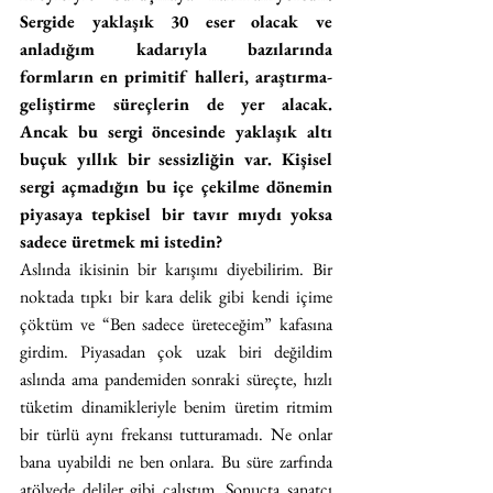
Sergide yaklaşık 30 eser olacak ve 
anladığım kadarıyla bazılarında 
formların en primitif halleri, araştırma-
geliştirme süreçlerin de yer alacak. 
Ancak bu sergi öncesinde yaklaşık altı 
buçuk yıllık bir sessizliğin var. Kişisel 
sergi açmadığın bu içe çekilme dönemin 
piyasaya tepkisel bir tavır mıydı yoksa 
sadece üretmek mi istedin?
Aslında ikisinin bir karışımı diyebilirim. Bir 
noktada tıpkı bir kara delik gibi kendi içime 
çöktüm ve “Ben sadece üreteceğim” kafasına 
girdim. Piyasadan çok uzak biri değildim 
aslında ama pandemiden sonraki süreçte, hızlı 
tüketim dinamikleriyle benim üretim ritmim 
bir türlü aynı frekansı tutturamadı. Ne onlar 
bana uyabildi ne ben onlara. Bu süre zarfında 
atölyede deliler gibi çalıştım. Sonuçta sanatçı 