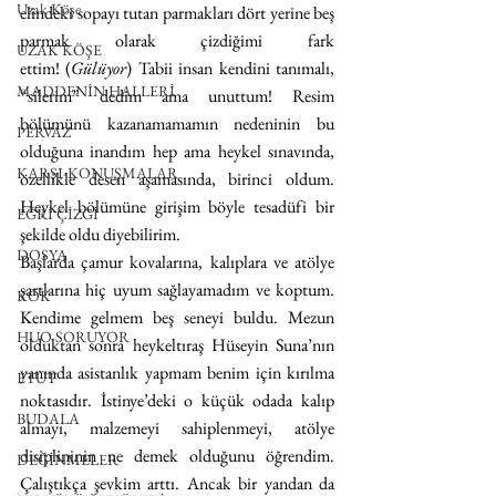
Uzak Köşe
elindeki sopayı tutan parmakları dört yerine beş 
parmak olarak çizdiğimi fark 
UZAK KÖŞE
ettim! (
Gülüyor
) Tabii insan kendini tanımalı, 
MADDENİN HALLERİ
“silerim” dedim ama unuttum! Resim 
bölümünü kazanamamamın nedeninin bu 
PERVAZ
olduğuna inandım hep ama heykel sınavında, 
KARŞI-KONUŞMALAR
özellikle desen aşamasında, birinci oldum. 
Heykel bölümüne girişim böyle tesadüfi bir 
EĞRİ ÇİZGİ
şekilde oldu diyebilirim.
DOSYA
Başlarda çamur kovalarına, kalıplara ve atölye 
şartlarına hiç uyum sağlayamadım ve koptum. 
KÖK
Kendime gelmem beş seneyi buldu. Mezun 
HUO SORUYOR
olduktan sonra heykeltıraş Hüseyin Suna’nın 
yanında asistanlık yapmam benim için kırılma 
ETÜT
noktasıdır. İstinye’deki o küçük odada kalıp 
BUDALA
almayı, malzemeyi sahiplenmeyi, atölye 
disiplininin ne demek olduğunu öğrendim. 
DEĞİNMELER
Çalıştıkça şevkim arttı. Ancak bir yandan da 