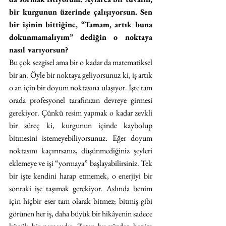
bir kurgunun üzerinde çalışıyorsun. Sen 
bir işinin bittiğine, “Tamam, artık buna 
dokunmamalıyım” dediğin o noktaya 
nasıl varıyorsun?
Bu çok sezgisel ama bir o kadar da matematiksel 
bir an. Öyle bir noktaya geliyorsunuz ki, iş artık 
o an için bir doyum noktasına ulaşıyor. İşte tam 
orada profesyonel tarafınızın devreye girmesi 
gerekiyor. Çünkü resim yapmak o kadar zevkli 
bir süreç ki, kurgunun içinde kaybolup 
bitmesini istemeyebiliyorsunuz. Eğer doyum 
noktasını kaçırırsanız, düşünmediğiniz şeyleri 
eklemeye ve işi “yormaya” başlayabilirsiniz. Tek 
bir işte kendini harap etmemek, o enerjiyi bir 
sonraki işe taşımak gerekiyor. Aslında benim 
için hiçbir eser tam olarak bitmez; bitmiş gibi 
görünen her iş, daha büyük bir hikâyenin sadece 