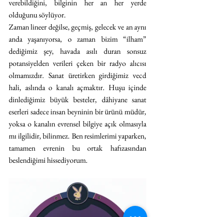
verebildiğini, bilginin her an her yerde 
olduğunu söylüyor.
Zaman lineer değilse, geçmiş, gelecek ve an aynı 
anda yaşanıyorsa, o zaman bizim “ilham” 
dediğimiz şey, havada asılı duran sonsuz 
potansiyelden verileri çeken bir radyo alıcısı 
olmamızdır. Sanat üretirken girdiğimiz vecd 
hali, aslında o kanalı açmaktır. Huşu içinde 
dinlediğimiz büyük besteler, dâhiyane sanat 
eserleri sadece insan beyninin bir ürünü müdür, 
yoksa o kanalın evrensel bilgiye açık olmasıyla 
mı ilgilidir, bilinmez. Ben resimlerimi yaparken, 
tamamen evrenin bu ortak hafızasından 
beslendiğimi hissediyorum.