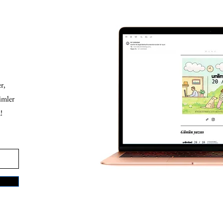
r,
imler
!