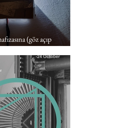
afızasına (göz açıp
akılanlar
ur