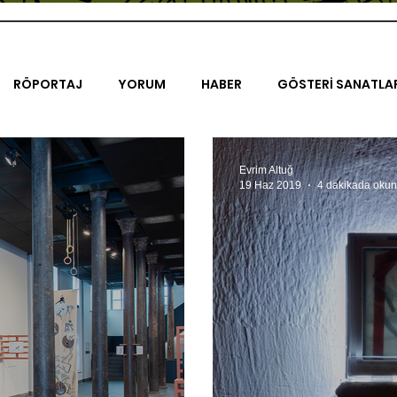
RÖPORTAJ
YORUM
HABER
GÖSTERİ SANATLA
İENAL
TASARIM
ÇALIŞMA
UNLIMITED KIDS
K
Evrim Altuğ
19 Haz 2019
4 dakikada okun
TRELER
ON SORULUK SOHBETLER
500K
AK-SAYA
ODAK: RESİM
KIVRIM
PARIS UNLIMITED
AKS-