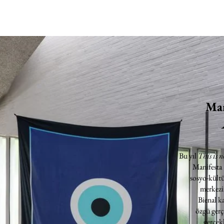
Man
Bu yıl
This is n
Manifesta
sosyo-kültü
merkezin
Bienal k
özgü gerç
gerçekl