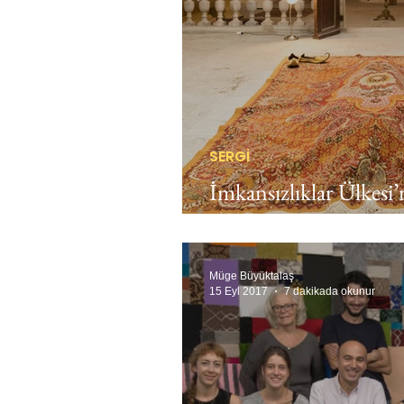
SERGİ
İmkansızlıklar Ülkes
aralanan bir kapı
Müge Büyüktalaş
15 Eyl 2017
7 dakikada okunur