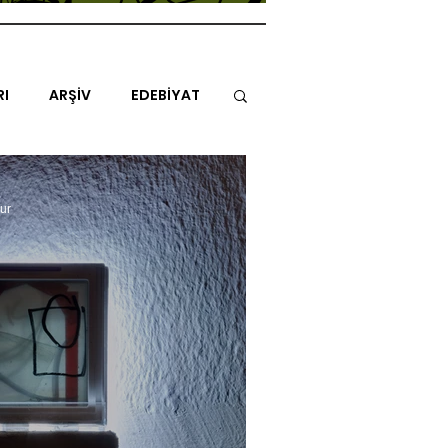
RI
ARŞİV
EDEBİYAT
İTAP
MİMARİ
MÜZİK
ur
NLAR
ENDAZ
TUHAF AÇI