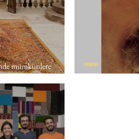
i’nde mümkünlere
SERGİ
Saygı Duruşu: Na