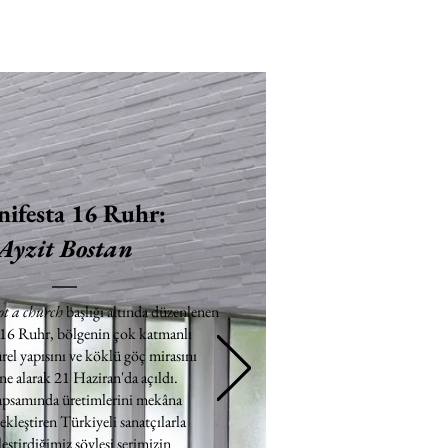
ifesta 16 Ruhr:
Ayzit Bostan
ot a church
başlığı altında düzenlenen
 16 Ruhr, bölgenin çok katmanlı
rel yapısını ve köklü göç mirasını
e alarak 21 Haziran'da açıldı.
apsamında üretimlerini mekâna
ekleştiren Türkiyeli sanatçılarla
eştirdiğimiz söyleşi serimizin