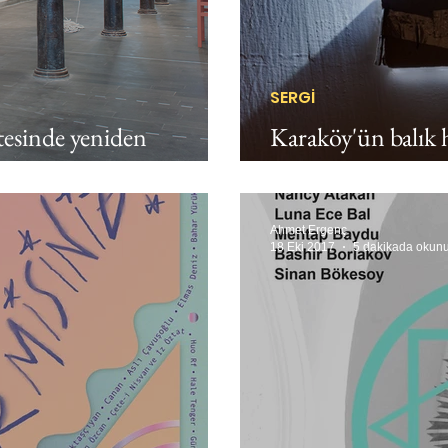
SERGİ
tesinde yeniden
Karaköy'ün balık h
 araştırmaları
kapayıncaya dek) t
Ahmet Ergenç
18 Eki 2017
5 dakikada okun