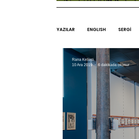
YAZILAR
ENGLISH
SERGİ
SİNEMA
ARAŞTIRMA
B
Rana Kelleci
10 Ara 2019
6 dakikada okunur
EGZERSİZLER
YEL TOZ POR
#GEÇMİŞTEBUGÜN
XXY
SINIRSIZ ZİYARETLER