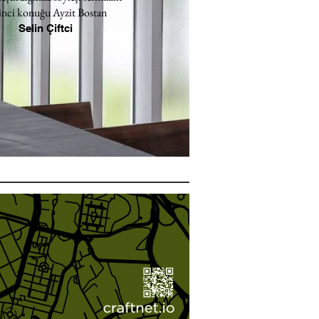
inci konuğu Ayzit Bostan
Selin Çiftci