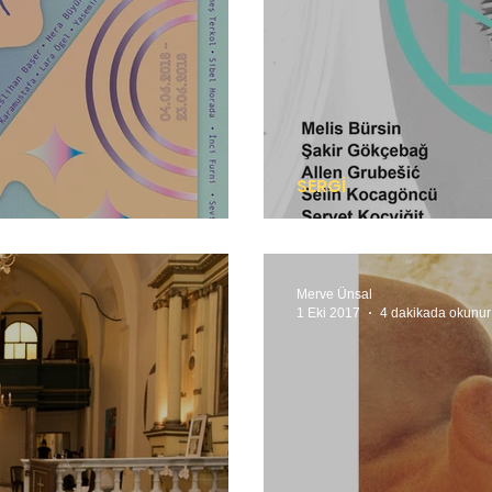
SERGİ
Mekân, kimlikler v
Merve Ünsal
1 Eki 2017
4 dakikada okunur