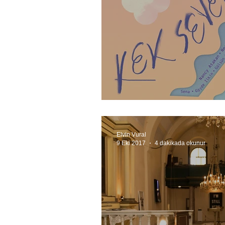
Kek sever misiniz?
Elvin Vural
9 Eki 2017
4 dakikada okunur