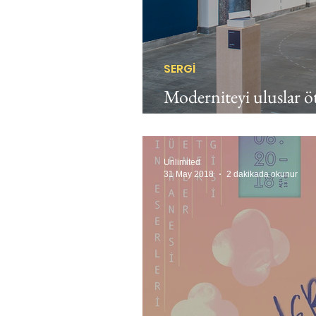
SERGİ
Moderniteyi uluslar ö
düşünmek için hareket
Unlimited
31 May 2018
2 dakikada okunur