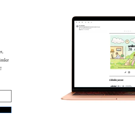
r,
imler
!