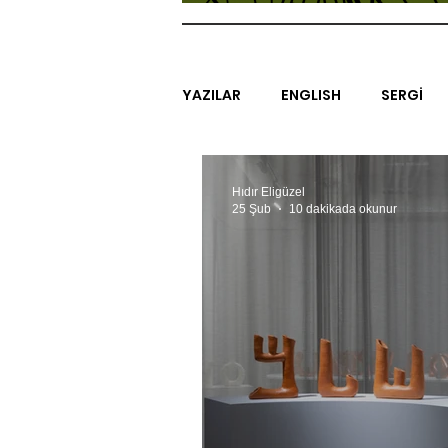
YAZILAR
ENGLISH
SERGİ
SİNEMA
ARAŞTIRMA
B
Hıdır Eligüzel
25 Şub
10 dakikada okunur
EGZERSİZLER
YEL TOZ POR
#GEÇMİŞTEBUGÜN
XXY
SINIRSIZ ZİYARETLER