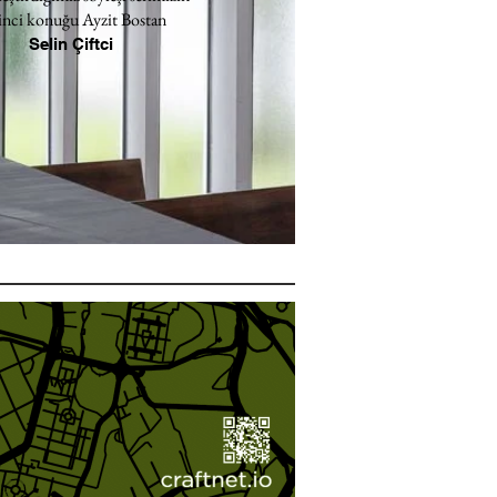
inci konuğu Ayzit Bostan
Selin Çiftci