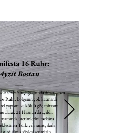
ifesta 16 Ruhr:
Ayzit Bostan
ot a church
başlığı altında düzenlenen
 16 Ruhr, bölgenin çok katmanlı
rel yapısını ve köklü göç mirasını
e alarak 21 Haziran'da açıldı.
apsamında üretimlerini mekâna
ekleştiren Türkiyeli sanatçılarla
eştirdiğimiz söyleşi serimizin