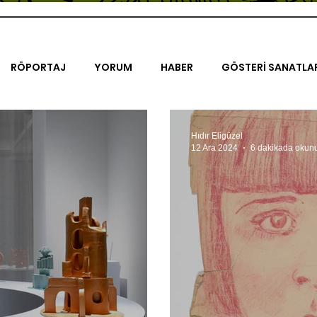
RÖPORTAJ
YORUM
HABER
GÖSTERİ SANATLA
İENAL
TASARIM
ÇALIŞMA
UNLIMITED KIDS
K
Hıdır Eligüzel
12 Ara 2024
6 dakikada okun
TRELER
ON SORULUK SOHBETLER
500K
AK-SAYA
ODAK: RESİM
KIVRIM
PARIS UNLIMITED
AKS-