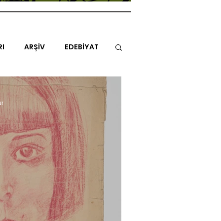
RI
ARŞİV
EDEBİYAT
İTAP
MİMARİ
MÜZİK
ur
NLAR
ENDAZ
TUHAF AÇI