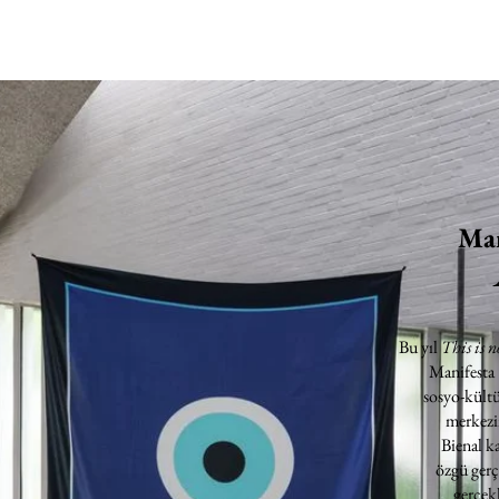
Man
Bu yıl
This is n
Manifesta
sosyo-kültü
merkezin
Bienal k
özgü gerç
gerçekl