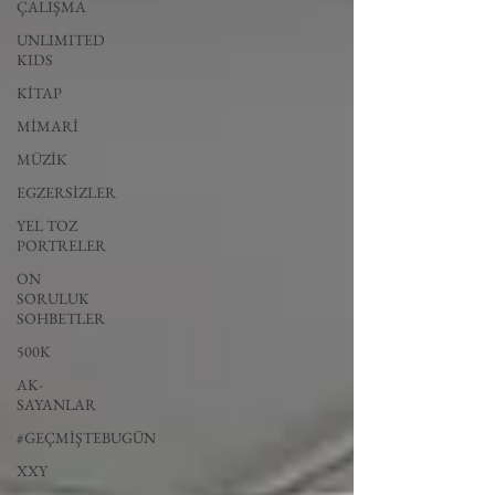
ÇALIŞMA
UNLIMITED
KIDS
KİTAP
MİMARİ
MÜZİK
EGZERSİZLER
YEL TOZ
PORTRELER
ON
SORULUK
SOHBETLER
500K
AK-
SAYANLAR
#GEÇMİŞTEBUGÜN
XXY