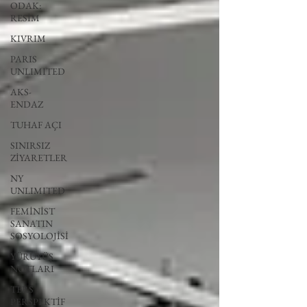
ODAK:
RESİM
KIVRIM
PARIS
UNLIMITED
AKS-
ENDAZ
TUHAF AÇI
SINIRSIZ
ZİYARETLER
NY
UNLIMITED
FEMİNİST
SANATIN
SOSYOLOJİSİ
YÜRÜYÜŞ
NOTLARI
TERS
PERSPEKTİF