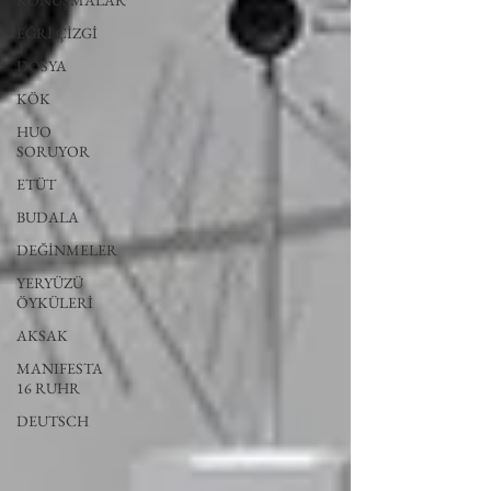
KONUŞMALAR
EĞRİ ÇİZGİ
DOSYA
KÖK
HUO
SORUYOR
ETÜT
BUDALA
DEĞİNMELER
YERYÜZÜ
ÖYKÜLERİ
AKSAK
MANIFESTA
16 RUHR
DEUTSCH