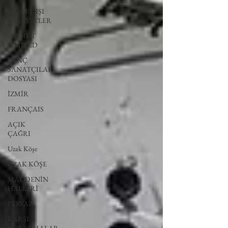
KAYIT DIŞI
CİNAYETLER
MAMUT
LIMITED
GENÇ
SANATÇILAR
DOSYASI
İZMİR
FRANÇAIS
AÇIK
ÇAĞRI
Uzak Köşe
UZAK KÖŞE
MADDENİN
HALLERİ
PERVAZ
KARŞI-