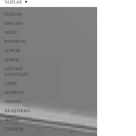
YAZILAR
YAZILAR
ENGLISH
SERGİ
RÖPORTAJ
YORUM
HABER
GÖSTERİ
SANATLARI
ARŞİV
EDEBİYAT
SİNEMA
ARAŞTIRMA
BİENAL
TASARIM