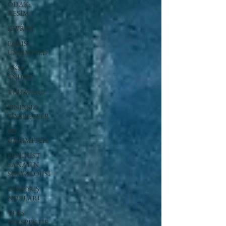
ODAK:
RESİM
KIVRIM
PARIS
UNLIMITED
AKS-
ENDAZ
TUHAF AÇI
SINIRSIZ
ZİYARETLER
NY
UNLIMITED
FEMİNİST
SANATIN
SOSYOLOJİSİ
YÜRÜYÜŞ
NOTLARI
TERS
PERSPEKTİF