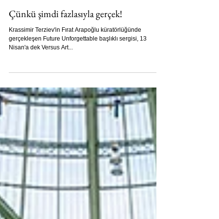
Nazlı Pektaş
28 Mar 2019
4 dakikada okunur
SERGİ
Çünkü şimdi fazlasıyla gerçek!
Krassimir Terziev'in Fırat Arapoğlu küratörlüğünde
gerçekleşen Future Unforgettable başlıklı sergisi, 13
Nisan'a dek Versus Art...