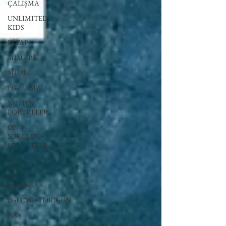
ÇALIŞMA
UNLIMITED
KIDS
KİTAP
MİMARİ
MÜZİK
EGZERSİZLER
YEL TOZ
PORTRELER
ON
SORULUK
SOHBETLER
500K
AK-
SAYANLAR
#GEÇMİŞTEBUGÜN
XXY