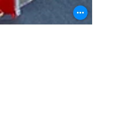
Ali Akay
9 Kas 2018
4 dakikada okunur
SERGİ