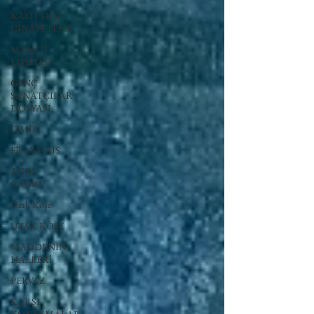
KAYIT DIŞI
CİNAYETLER
MAMUT
LIMITED
GENÇ
SANATÇILAR
DOSYASI
İZMİR
FRANÇAIS
AÇIK
ÇAĞRI
Uzak Köşe
UZAK KÖŞE
MADDENİN
HALLERİ
PERVAZ
KARŞI-