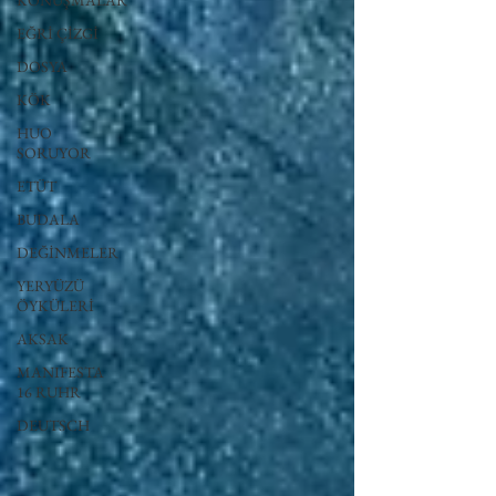
KONUŞMALAR
EĞRİ ÇİZGİ
DOSYA
KÖK
HUO
SORUYOR
ETÜT
BUDALA
DEĞİNMELER
YERYÜZÜ
ÖYKÜLERİ
AKSAK
MANIFESTA
16 RUHR
DEUTSCH