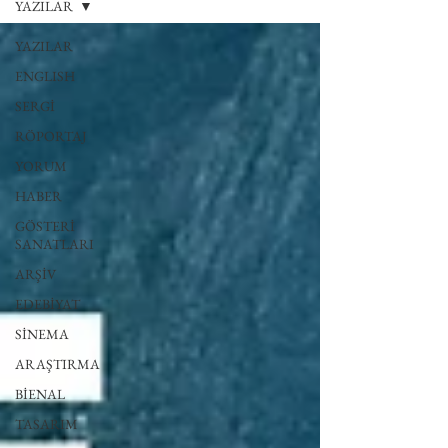
YAZILAR
YAZILAR
ENGLISH
SERGİ
RÖPORTAJ
YORUM
HABER
GÖSTERİ
SANATLARI
ARŞİV
EDEBİYAT
SİNEMA
ARAŞTIRMA
BİENAL
TASARIM