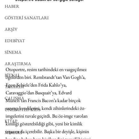
HABER
GÖSTERİ SANATLARI
ARŞİV
EDEBİYAT
SİNEMA
ARAŞTIRMA
Otoportre, resim tarihindeki en vazgeçilmez 
BİENAL
ögelerden biri. Rembrandt’tan Van Gogh’a, 
Egon Schiele’den Frida Kahlo’ya, 
TASARIM
Caravaggio’dan Basquait’ya, Edvard 
ÇALIŞMA
Munch’tan Francis Bacon’a kadar birçok 
sanatçı kendilerini, kendi zihinlerindeki öz-
UNLIMITED KIDS
imgelerini tuvale geçirdi. Bu öz-imge varolan 
KİTAP
kimliği gösterebildiği gibi, yeni bir kimlik 
inşasını da içerebilir. Başka bir deyişle, kişinin 
MİMARİ