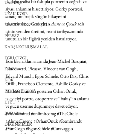
da daha realist bir üslupla portrenin coğrafi ve 
Uzak Köşe
siyasi anlamını hissettiriyor. Gorky portresi, 
UZAK KÖŞE
sanatçının trajik sürgün hikayesini 
hissettirirken, Gorky’nin 
Anne ve Çocuk
 adlı 
MADDENİN HALLERİ
işinin yeniden üretimi, resmi tarihyazımında 
PERVAZ
unutulan bir figürü yeniden hatırlatıyor.
KARŞI-KONUŞMALAR
EĞRİ ÇİZGİ
Esin kaynakları arasında Jean-Michel Basquiat, 
Giacometti, Picasso, Vincent van Gogh, 
DOSYA
Edvard Munch, Egon Schiele, Otto Dix, Chris 
KÖK
Ofilli, Francisco Clemente, Ashille Gorky ve 
Marlene Dumas’ı gösteren Orhan Onuk, 
HUO SORUYOR
izleyiciyi portre, otoportre ve ‘‘bakış’’ın anlamı 
ETÜT
ve gücü üzerine düşünmeye davet ediyor.
#artunlimited
#unlimitedrag
#TheCircle
BUDALA
#AhmetErgenç
#OrhanOnuk
#Rembrandt
DEĞİNMELER
#VanGogh
#EgonSchiele
#Caravaggio