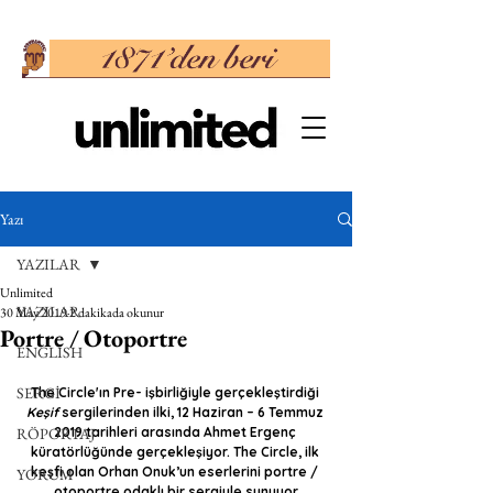
Yazı
YAZILAR
Unlimited
YAZILAR
30 May 2019
2 dakikada okunur
Portre / Otoportre
ENGLISH
SERGİ
The Circle'ın Pre- işbirliğiyle gerçekleştirdiği 
Keşif
 sergilerinden ilki, 12 Haziran – 6 Temmuz 
RÖPORTAJ
2019 tarihleri arasında Ahmet Ergenç 
küratörlüğünde gerçekleşiyor. The Circle, ilk 
keşfi olan Orhan Onuk’un eserlerini portre / 
YORUM
otoportre odaklı bir sergiyle sunuyor