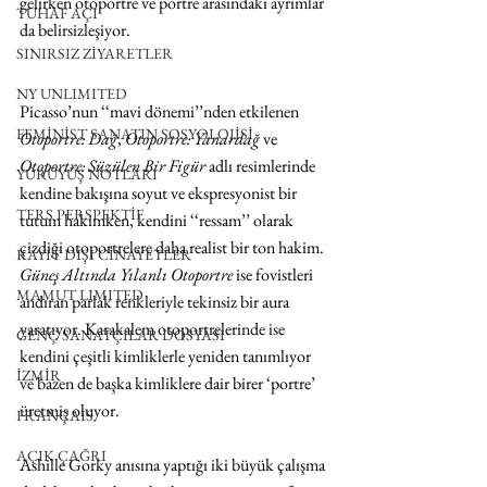
gelirken otoportre ve portre arasındaki ayrımlar 
TUHAF AÇI
da belirsizleşiyor.
SINIRSIZ ZİYARETLER
NY UNLIMITED
Picasso’nun ‘‘mavi dönemi’’nden etkilenen 
FEMİNİST SANATIN SOSYOLOJİSİ
Otoportre: Dağ
, 
Otoportre: Yanardağ
 ve 
Otoportre: Süzülen Bir Figür
 adlı resimlerinde 
YÜRÜYÜŞ NOTLARI
kendine bakışına soyut ve ekspresyonist bir 
TERS PERSPEKTİF
tutum hakimken, kendini ‘‘ressam’’ olarak 
çizdiği otoportrelere daha realist bir ton hakim. 
KAYIT DIŞI CİNAYETLER
Güneş Altında Yılanlı Otoportre
 ise fovistleri 
MAMUT LIMITED
andıran parlak renkleriyle tekinsiz bir aura 
yaratıyor. Karakalem otoportrelerinde ise 
GENÇ SANATÇILAR DOSYASI
kendini çeşitli kimliklerle yeniden tanımlıyor 
İZMİR
ve bazen de başka kimliklere dair birer ‘portre’ 
üretmiş oluyor.
FRANÇAIS
AÇIK ÇAĞRI
Ashille Gorky anısına yaptığı iki büyük çalışma 