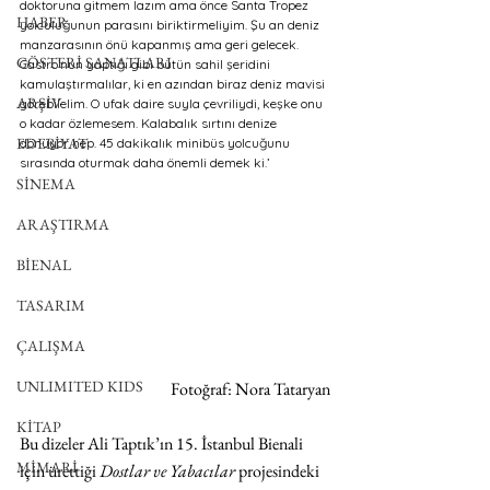
doktoruna gitmem lazım ama önce Santa Tropez 
HABER
yolculuğunun parasını biriktirmeliyim. Şu an deniz 
manzarasının önü kapanmış ama geri gelecek. 
GÖSTERİ SANATLARI
Castro’nun yaptığı gibi bütün sahil şeridini 
kamulaştırmalılar, ki en azından biraz deniz mavisi 
ARŞİV
görebilelim. O ufak daire suyla çevriliydi, keşke onu 
o kadar özlemesem. Kalabalık sırtını denize 
EDEBİYAT
dönüyor hep. 45 dakikalık minibüs yolcuğunu 
sırasında oturmak daha önemli demek ki.’
SİNEMA
ARAŞTIRMA
BİENAL
TASARIM
ÇALIŞMA
UNLIMITED KIDS
 Fotoğraf: Nora Tataryan
KİTAP
Bu dizeler Ali Taptık’ın 15. İstanbul Bienali 
MİMARİ
için ürettiği 
Dostlar ve Yabacılar
 projesindeki 