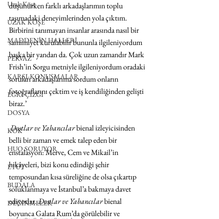
Uzak Köşe
düşünürken farklı arkadaşlarımın toplu 
taşımadaki deneyimlerinden yola çıktım. 
UZAK KÖŞE
Birbirini tanımayan insanlar arasında nasıl bir 
MADDENİN HALLERİ
samimiyet kurulabilir bununla ilgileniyordum 
başka bir yandan da. Çok uzun zamandır Mark 
PERVAZ
Frish’in Sorgu metniyle ilgileniyordum oradaki 
KARŞI-KONUŞMALAR
soruları arkadaşlarıma sordum onların 
fotoğraflarını çektim ve iş kendiliğinden gelişti 
EĞRİ ÇİZGİ
biraz.’
DOSYA
Dostlar ve Yabancılar
 bienal izleyicisinden 
KÖK
belli bir zaman ve emek talep eden bir 
HUO SORUYOR
enstalasyon: Merve, Cem ve Mikail’in 
hikâyeleri, bizi konu edindiği şehir 
ETÜT
temposundan kısa süreliğine de olsa çıkartıp 
BUDALA
soluklanmaya ve İstanbul’a bakmaya davet 
ediyorlar. 
Dostlar ve Yabancılar
 bienal 
DEĞİNMELER
boyunca Galata Rum’da görülebilir ve 