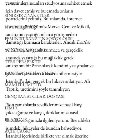
çevresinden insanları stüdyosuna sohbet etmek 
TUHAF AÇI
için davet etmiş ve bu esnada onların 
SINIRSIZ ZİYARETLER
portrelerini çekmiş. Bu anlamda, internet 
sitesinde gördüğümüz Merve, Cem ve Mikail, 
NY UNLIMITED
sanatçının yaptığı onlarca görüşmeden 
FEMİNİST SANATIN SOSYOLOJİSİ
damıttığı kurmaca karakterler. Ancak 
Dostlar 
ve Yabancılar
 gerek kurmaca ve gerçeklik 
YÜRÜYÜŞ NOTLARI
arasında yarattığı bu muğlaklık gerek 
TERS PERSPEKTİF
sanatçının bir özne olarak kendini yazışmalar ve 
görseller üzerinden surece dahil etmesiyle 
KAYIT DIŞI CİNAYETLER
İstanbul’a dair gerçek bir hikaye anlatıyor. Ali 
MAMUT LIMITED
Taptık, üretimini şöyle tanımlıyor:
GENÇ SANATÇILAR DOSYASI
‘Son zamanlarda sevdiklerimize nasıl karşı 
İZMİR
çıkacağımız ve karşı çıktıklarımızı nasıl 
FRANÇAIS
kucaklayacağımızla ilgileniyorum. Bienaldeki 
işimdeki hikayeler de bundan bahsediyor.  
AÇIK ÇAĞRI
İstanbul içerisinde birlikte var olmak üzerine 