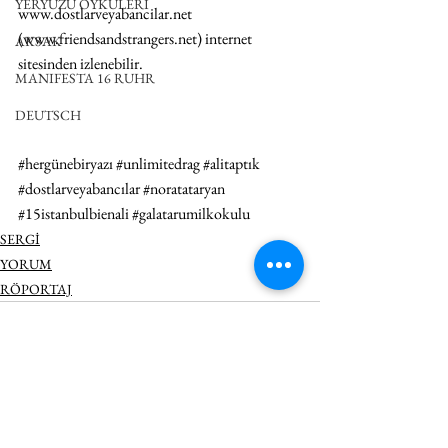
YERYÜZÜ ÖYKÜLERİ
www.dostlarveyabancilar.net
(
www.friendsandstrangers.net
) internet 
AKSAK
sitesinden izlenebilir.
MANIFESTA 16 RUHR
DEUTSCH
#hergünebiryazı
#unlimitedrag
#alitaptık
#dostlarveyabancılar
#noratataryan
#15istanbulbienali
#galatarumilkokulu
SERGİ
YORUM
RÖPORTAJ
Hepsini Gör
İlgili Yazılar