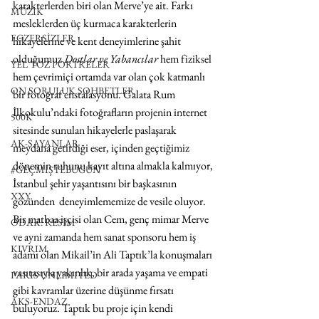
karakterlerden biri olan Merve’ye ait. Farkı 
MÜZİK
mesleklerden üç kurmaca karakterlerin 
EGZERSİZLER
hikayelerine ve kent deneyimlerine şahit 
olduğumuz 
Dostlar ve Yabancılar
 hem fiziksel 
YEL TOZ PORTRELER
hem çevrimiçi ortamda var olan çok katmanlı 
ON SORULUK SOHBETLER
bir fotoğraf enstalasyonu. Galata Rum 
İlkokulu’ndaki fotoğrafların projenin internet 
500K
sitesinde sunulan hikayelerle paslaşarak 
AK-SAYANLAR
meydana getirdiği eser, içinden geçtiğimiz 
dönemin ruhunu kayıt altına almakla kalmıyor, 
#GEÇMİŞTEBUGÜN
İstanbul şehir yaşantısını bir başkasının 
XXY
gözünden  deneyimlememize de vesile oluyor. 
Bir matbaa işçisi olan Cem, genç mimar Merve 
ODAK: RESİM
ve ayni zamanda hem sanat sponsoru hem iş 
KIVRIM
adamı olan Mikail’in Ali Taptık’la konuşmaları 
vasıtasıyla yakınlık, bir arada yaşama ve empati 
PARIS UNLIMITED
gibi kavramlar üzerine düşünme fırsatı 
AKS-ENDAZ
buluyoruz. Taptık bu proje için kendi 