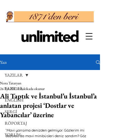
Yazı
YAZILAR
Nora Tataryan
YAZILAR
26 Eyl 2017
2 dakikada okunur
Ali Taptık ve İstanbul’u İstanbul’a
ENGLISH
anlatan projesi ‘Dostlar ve
SERGİ
Yabancılar’ üzerine
RÖPORTAJ
‘Mavi yansıma denizden gelmiyor. Gözlerim mi 
YORUM
bozuldu da mavi minibüsleri deniz sandım? Göz 