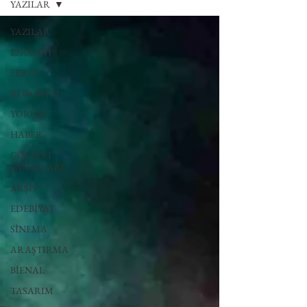
YAZILAR
YAZILAR
ENGLISH
SERGİ
RÖPORTAJ
YORUM
HABER
GÖSTERİ
SANATLARI
ARŞİV
EDEBİYAT
SİNEMA
ARAŞTIRMA
BİENAL
TASARIM