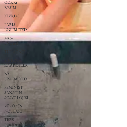
ODAK:
RESİM
KIVRIM
PARIS
UNLIMITED
AKS-
ENDAZ
TUHAF AÇI
SINIRSIZ
ZİYARETLER
NY
UNLIMITED
FEMİNİST
SANATIN
SOSYOLOJİSİ
YÜRÜYÜŞ
NOTLARI
TERS
PERSPEKTİF