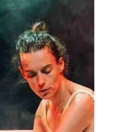
ÇALIŞMA
UNLIMITED
KIDS
KİTAP
MİMARİ
MÜZİK
EGZERSİZLER
YEL TOZ
PORTRELER
ON
SORULUK
SOHBETLER
500K
AK-
SAYANLAR
#GEÇMİŞTEBUGÜN
XXY