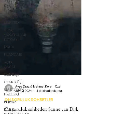
KAYIT DIŞI
CİNAYETLER
MAMUT
LIMITED
GENÇ
SANATÇILAR
DOSYASI
İZMİR
FRANÇAIS
AÇIK
ÇAĞRI
Uzak Köşe
UZAK KÖŞE
MADDENİN
HALLERİ
Ayşe Draz & Mehmet Kerem Özel
30 Eyl 2024
4 dakikada okunur
PERVAZ
ON SORULUK SOHBETLER
KARŞI-