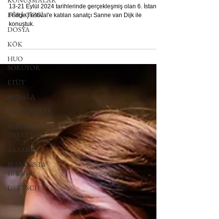
KONUŞMALAR
On soruluk sohbetler: Sanne van Dijk
EĞRİ ÇİZGİ
13-21 Eylül 2024 tarihlerinde gerçekleşmiş olan 6. İstanbul
DOSYA
Fringe Festival'e katılan sanatçı Sanne van Dijk ile
KÖK
konuştuk.
HUO
SORUYOR
ETÜT
BUDALA
DEĞİNMELER
YERYÜZÜ
ÖYKÜLERİ
AKSAK
MANIFESTA
16 RUHR
DEUTSCH