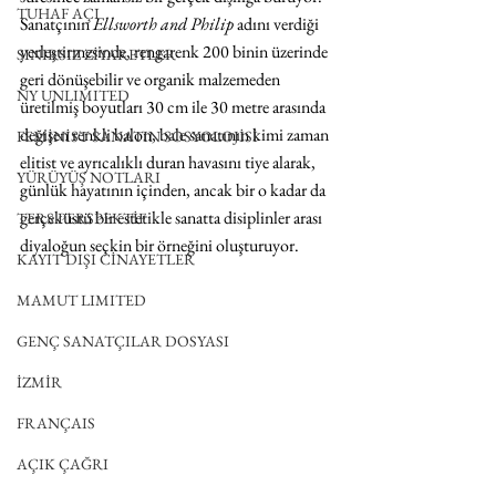
TUHAF AÇI
Sanatçının 
Ellsworth and Philip
 adını verdiği 
yerleştirmesinde, rengarenk 200 binin üzerinde 
SINIRSIZ ZİYARETLER
geri dönüşebilir ve organik malzemeden 
NY UNLIMITED
üretilmiş boyutları 30 cm ile 30 metre arasında 
değişen renkli balon, bale sanatının kimi zaman 
FEMİNİST SANATIN SOSYOLOJİSİ
elitist ve ayrıcalıklı duran havasını tiye alarak, 
YÜRÜYÜŞ NOTLARI
günlük hayatının içinden, ancak bir o kadar da 
gerçeküstü bir estetikle sanatta disiplinler arası 
TERS PERSPEKTİF
diyaloğun seçkin bir örneğini oluşturuyor.
KAYIT DIŞI CİNAYETLER
MAMUT LIMITED
GENÇ SANATÇILAR DOSYASI
İZMİR
FRANÇAIS
AÇIK ÇAĞRI