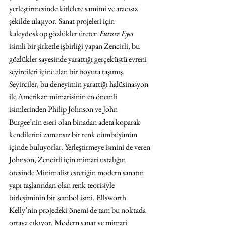
yerleştirmesinde kitlelere samimi ve aracısız 
şekilde ulaşıyor. Sanat projeleri için 
kaleydoskop gözlükler üreten 
Future Eyes
isimli bir şirketle işbirliği yapan Zencirli, bu 
gözlükler sayesinde yarattığı gerçeküstü evreni 
seyircileri içine alan bir boyuta taşımış. 
Seyirciler, bu deneyimin yarattığı halüsinasyon 
ile Amerikan mimarisinin en önemli 
isimlerinden Philip Johnson ve John 
Burgee’nin eseri olan binadan adeta koparak 
kendilerini zamansız bir renk cümbüşünün 
içinde buluyorlar. Yerleştirmeye ismini de veren 
Johnson, Zencirli için mimari ustalığın 
ötesinde Minimalist estetiğin modern sanatın 
yapı taşlarından olan renk teorisiyle 
birleşiminin bir sembol ismi. Ellsworth 
Kelly’nin projedeki önemi de tam bu noktada 
ortaya çıkıyor. Modern sanat ve mimari 