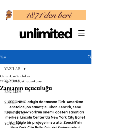
Yazı
YAZILAR
Osman Can Yerebakan
YAZILAR
27 Ağu 2018
3 dakikada okunur
Zamanın uçuculuğu
ENGLISH
SERGİ
GERONIMO adıyla da tanınan Türk-Amerikan 
enstalasyon sanatçısı Jihan Zencirli, sene 
RÖPORTAJ
başında New York'un önemli gösteri sanatları 
merkezi Lincoln Center’da New York City Ballet 
işbirliğiyle bir projeye imza attı. Zencirli'nin 
YORUM
New York City Ballet’nin 
Art Series
 projesi 