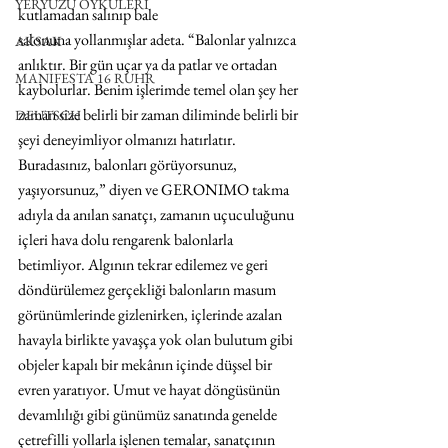
YERYÜZÜ ÖYKÜLERİ
kutlamadan salınıp bale
salonuna yollanmışlar adeta. “Balonlar yalnızca 
AKSAK
anlıktır. Bir gün uçar ya da patlar ve ortadan 
MANIFESTA 16 RUHR
kaybolurlar. Benim işlerimde temel olan şey her 
zaman size belirli bir zaman diliminde belirli bir 
DEUTSCH
şeyi deneyimliyor olmanızı hatırlatır. 
Buradasınız, balonları görüyorsunuz, 
yaşıyorsunuz,” diyen ve GERONIMO takma 
adıyla da anılan sanatçı, zamanın uçuculuğunu 
içleri hava dolu rengarenk balonlarla 
betimliyor. Algının tekrar edilemez ve geri 
döndürülemez gerçekliği balonların masum 
görünümlerinde gizlenirken, içlerinde azalan 
havayla birlikte yavaşça yok olan bulutum gibi 
objeler kapalı bir mekânın içinde düşsel bir 
evren yaratıyor. Umut ve hayat döngüsünün 
devamlılığı gibi günümüz sanatında genelde 
çetrefilli yollarla işlenen temalar, sanatçının 