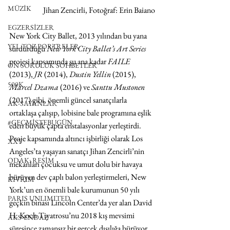
MÜZİK
 Jihan Zencirli, Fotoğraf: Erin Baiano
EGZERSİZLER
New York City Ballet, 2013 yılından bu yana 
YEL TOZ PORTRELER
sürdürdüğü 
New York City Ballet’s Art Series
projesi kapsamında şu ana kadar 
FAILE
ON SORULUK SOHBETLER
(2013), 
JR
 (2014), 
Dustin Yellin
 (2015), 
500K
Marcel Dzama
 (2016) ve 
Santtu Mustonen
(2017) gibi, önemli güncel sanatçılarla 
AK-SAYANLAR
ortaklaşa çalışıp, lobisine bale programına eşlik 
#GEÇMİŞTEBUGÜN
eden büyük çapta enstalasyonlar yerleştirdi. 
Proje kapsamında altıncı işbirliği olarak Los 
XXY
Angeles’ta yaşayan sanatçı Jihan Zencirli’nin 
ODAK: RESİM
mekanları çocuksu ve umut dolu bir havaya 
bürüyen dev çaplı balon yerleştirmeleri, New 
KIVRIM
York’un en önemli bale kurumunun 50 yılı 
PARIS UNLIMITED
geçkin binası Lincoln Center’da yer alan David 
H. Koch Tiyatrosu’nu 2018 kış mevsimi 
AKS-ENDAZ
süresince zamansız bir gerçek dışılığa bürüyor. 