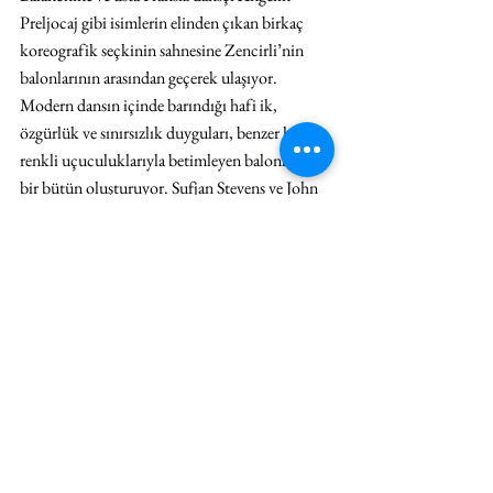
Preljocaj gibi isimlerin elinden çıkan birkaç 
koreografik seçkinin sahnesine Zencirli’nin 
balonlarının arasından geçerek ulaşıyor. 
Modern dansın içinde barındığı hafi ik, 
özgürlük ve sınırsızlık duyguları, benzer hisleri 
renkli uçuculuklarıyla betimleyen balonlarla 
bir bütün oluşturuyor. Sufjan Stevens ve John 
Cage gibi farklı kuşaklardan deneysel 
bestecilerin tınılarıyla renkli kostümler 
içerisinde vücutlarını harekete geçiren dansçılar 
ile aynı renk cümbüşündeki lateks hava topları 
dansın ve hareketin sınırsızlığını ispatlıyorlar.
*Bu yazı, daha önce Art Unlimited Mart-Nisan 
2018, 44. sayısında yayınlanmıştır.
#hergünebiryazı
#artunlimited
#unlimitedrag
#JihanZencirli
#OsmanCanYerebakan
#Manhattan
#NewYorkCityBallet