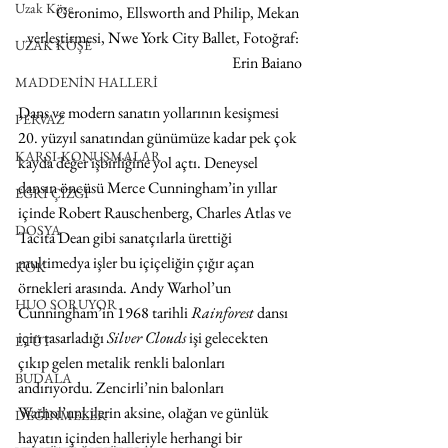
Uzak Köşe
Geronimo, Ellsworth and Philip, Mekan 
yerleştirmesi, Nwe York City Ballet, Fotoğraf: 
UZAK KÖŞE
Erin Baiano
MADDENİN HALLERİ
Dans ve modern sanatın yollarının kesişmesi 
PERVAZ
20. yüzyıl sanatından günümüze kadar pek çok 
KARŞI-KONUŞMALAR
kayda değer işbirliğine yol açtı. Deneysel 
dansın öncüsü Merce Cunningham’in yıllar 
EĞRİ ÇİZGİ
içinde Robert Rauschenberg, Charles Atlas ve 
DOSYA
Tacita Dean gibi sanatçılarla ürettiği 
multimedya işler bu içiçeliğin çığır açan 
KÖK
örnekleri arasında. Andy Warhol’un 
HUO SORUYOR
Cunningham’in 1968 tarihli 
Rainforest
 dansı 
için tasarladığı 
Silver Clouds
 işi gelecekten 
ETÜT
çıkıp gelen metalik renkli balonları 
BUDALA
andırıyordu. Zencirli’nin balonları 
Warhol’unkilerin aksine, olağan ve günlük 
DEĞİNMELER
hayatın içinden halleriyle herhangi bir 