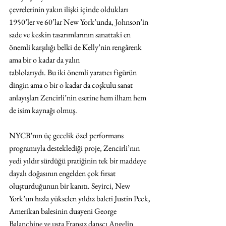
çevrelerinin yakın ilişki içinde oldukları 
1950’ler ve 60’lar New York’unda, Johnson’in 
sade ve keskin tasarımlarının sanattaki en 
önemli karşılığı belki de Kelly’nin rengârenk 
ama bir o kadar da yalın
tablolarıydı. Bu iki önemli yaratıcı figürün 
dingin ama o bir o kadar da coşkulu sanat 
anlayışları Zencirli’nin eserine hem ilham hem 
de isim kaynağı olmuş.
NYCB’nın üç gecelik özel performans 
programıyla desteklediği proje, Zencirli’nın 
yedi yıldır sürdüğü pratiğinin tek bir maddeye 
dayalı doğasının engelden çok fırsat 
oluşturduğunun bir kanıtı. Seyirci, New 
York’un hızla yükselen yıldız baleti Justin Peck, 
Amerikan balesinin duayeni George 
Balanchine ve usta Fransız dansçı Angelin 