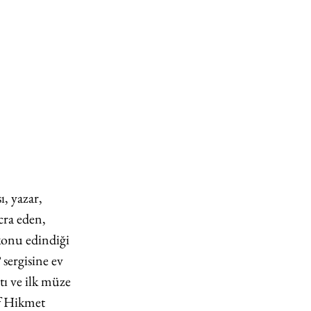
, yazar, 
cra eden, 
onu edindiği 
2
 sergisine ev 
ı ve ilk müze 
if Hikmet 