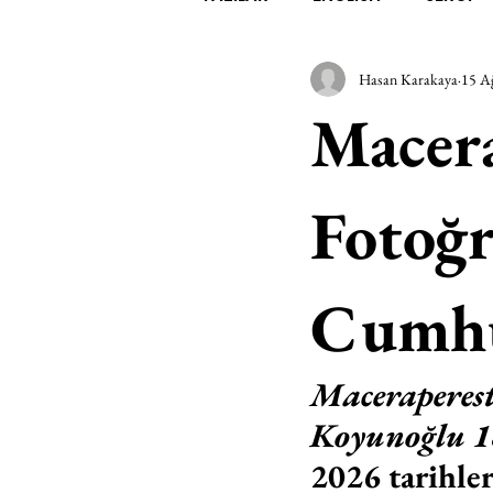
Hasan Karakaya
15 A
EDEBİYAT
SİNEMA
A
Macera
MİMARİ
MÜZİK
EGZER
Fotoğr
AK-SAYANLAR
#GEÇMİŞ
Cumhur
AKS-ENDAZ
TUHAF AÇI
Maceraperest
Koyunoğlu 1
2026 tarihler