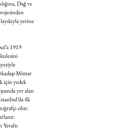
lığına, Dağ ve 
projesinden 
ayıkıyla yerine 
bul’a 1919 
kulesini 
yetiyle 
 arkadaşı Mimar 
k için yedek 
şısında yer alan 
stanbul’da ilk 
toğrafçı olur. 
rlanır. 
 Yeraltı 