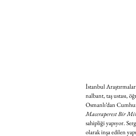
İstanbul Araştırmaları
nalbant, taş ustası, öğ
Osmanlı’dan Cumhuriy
Maceraperest Bir Mi
sahipliği yapıyor. Se
olarak inşa edilen ya