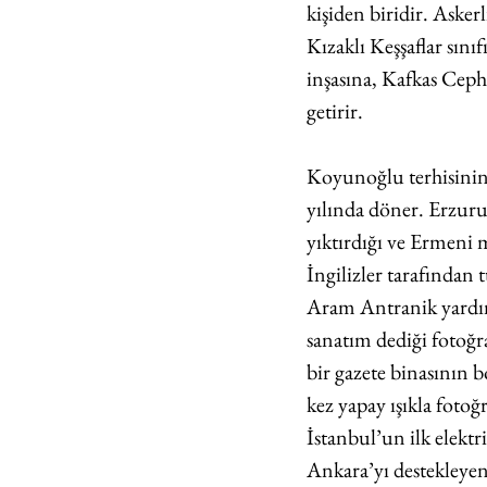
kişiden biridir. Ask
Kızaklı Keşşaflar sın
inşasına, Kafkas Ceph
getirir.
Koyunoğlu terhisinin 
yılında döner. Erzurum
yıktırdığı ve Ermeni m
İngilizler tarafından 
Aram Antranik yardımı
sanatım dediği fotoğra
bir gazete binasının 
kez yapay ışıkla fotoğ
İstanbul’un ilk elektr
Ankara’yı destekleyen