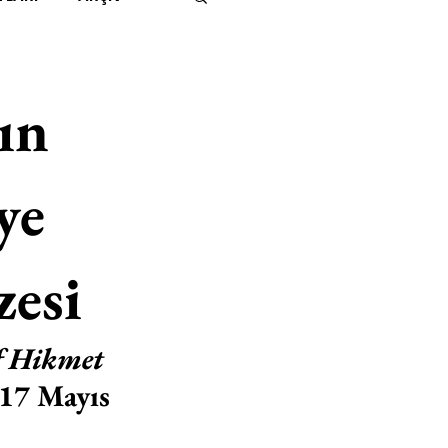
IMITED KIDS
KİTAP
ın
ER
500K
ye
 UNLIMITED
zesi
f Hikmet 
 17 Mayıs 