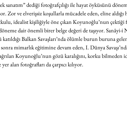
 sanatım” dediği fotoğrafçılığı ile hayat öyküsünü dönem
or. Zor ve elverişsiz koşullarla mücadele eden, eline aldığı h
ulu, idealist kişiliğiyle öne çıkan Koyunoğlu’nun çektiği f
 döneme dair önemli birer belge değeri de taşıyor. Sanâyi-i 
ü katıldığı Balkan Savaşları’nda ölümle burun buruna gelen
sonra mimarlık eğitimine devam eden, I. Dünya Savaşı’nda 
e çağrılan Koyunoğlu’nun gözü karalığını, korku bilmeden id
 yer alan fotoğrafları da çarpıcı kılıyor.