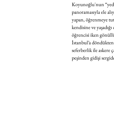
Koyunoğlu'nun “yedek
panoramasıyla ele alıy
yapan, öğrenmeye tutk
kendisine ve yaşadığı
öğrencisi iken gönüll
İstanbul’a döndükten 
seferberlik ile asker
peşinden gidişi sergide