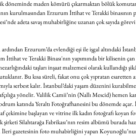
erlik döneminde maden kömürü çıkarmaktan bölük komutan
ıfının kurulmasından Erzurum İttihat ve Terakki binasının 
esi’nde adeta savaş muhabirliğine uzanan çok sayıda görevi l
ardından Erzurum’da evlendiği eşi ile işgal altındaki İstan
 İttihat ve Terakki Binası'nın yapımında bir kilisenin çan 
ezarlığındaki taşları inşaat malzemesi olarak kullandığı şikâ
tutuklanır. Bu kısa süreli, fakat onu çok yıpratan esaretten
yla serbest kalır. İstanbul’daki yaşam düzenini kurabilme
fçılığa yönelir. Valilik Camii’nin (Nallı Mescid) hemen kar
bodrum katında Yeraltı Fotoğrafhanesini bu dönemde açar. İ
raf çekimine başlayan ve vitrine ilk kadın fotoğrafı koyan fo
ik şirketi Silahtarağa Fabrikası’nın resim albümü burada hazı
 İleri gazetesinin foto muhabirliğini yapan Koyunoğlu’nun