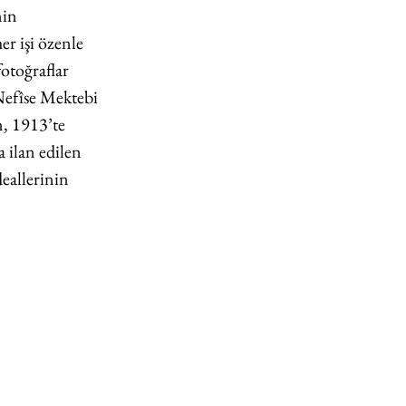
in 
er işi özenle 
otoğraflar 
Nefîse Mektebi 
, 1913’te 
ilan edilen 
eallerinin 