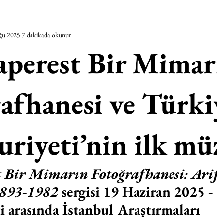
ğu 2025
7 dakikada okunur
RAŞTIRMA
BİENAL
TASARIM
ÇALIŞMA
UNL
perest Bir Mimar
SİZLER
YEL TOZ PORTRELER
ON SORULUK SOHBETL
afhanesi ve Türki
TEBUGÜN
XXY
ODAK: RESİM
KIVRIM
PARIS
iyeti’nin ilk mü
SINIRSIZ ZİYARETLER
 Bir Mimarın Fotoğrafhanesi: Ari
893-1982
 sergisi 19 Haziran 2025 -
i arasında İstanbul Araştırmaları 