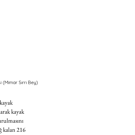
i (Mimar Sırrı Bey)
kayak 
arak kayak 
urulmasını 
ğ kalan 216 