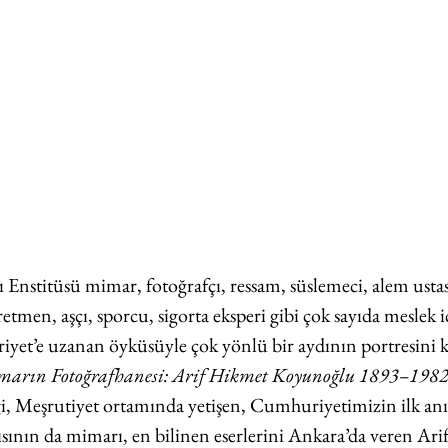
 Enstitüsü mimar, fotoğrafçı, ressam, süslemeci, alem ustası
retmen, aşçı, sporcu, sigorta eksperi gibi çok sayıda meslek i
et’e uzanan öyküsüyle çok yönlü bir aydının portresini k
marın Fotoğrafhanesi: Arif Hikmet Koyunoğlu 1893–198
rgi, Meşrutiyet ortamında yetişen, Cumhuriyetimizin ilk anıt
pısının da mimarı, en bilinen eserlerini Ankara’da veren Ar