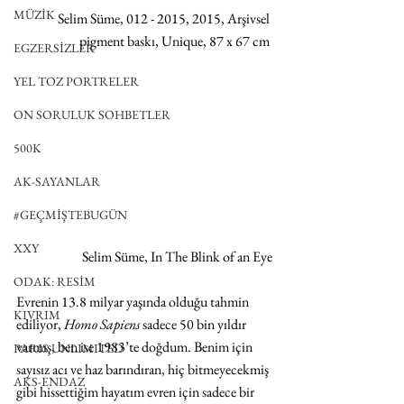
MÜZİK
Selim Süme, 012 - 2015, 2015, Arşivsel 
pigment baskı, Unique, 87 x 67 cm 
EGZERSİZLER
YEL TOZ PORTRELER
ON SORULUK SOHBETLER
500K
AK-SAYANLAR
#GEÇMİŞTEBUGÜN
XXY
Selim Süme, In The Blink of an Eye
ODAK: RESİM
Evrenin 13.8 milyar yaşında olduğu tahmin 
KIVRIM
ediliyor, 
Homo Sapiens
 sadece 50 bin yıldır 
varmış, ben ise 1983’te doğdum. Benim için 
PARIS UNLIMITED
sayısız acı ve haz barındıran, hiç bitmeyecekmiş 
AKS-ENDAZ
gibi hissettiğim hayatım evren için sadece bir 