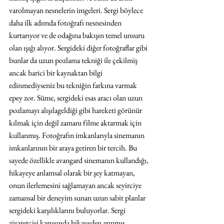
varolmayan nesnelerin imgeleri. Sergi böylece 
daha ilk adımda fotoğrafı nesnesinden 
kurtarıyor ve de odağına bakışın temel unsuru 
olan ışığı alıyor. Sergideki diğer fotoğraflar gibi 
bunlar da uzun pozlama tekniği ile çekilmiş 
ancak harici bir kaynaktan bilgi 
edinmediyseniz bu tekniğin farkına varmak 
epey zor. Süme, sergideki esas aracı olan uzun 
pozlamayı alışılageldiği gibi hareketi görünür 
kılmak için değil zamanı filme aktarmak için 
kullanmış. Fotoğrafın imkanlarıyla sinemanın 
imkanlarının bir araya getiren bir tercih. Bu 
sayede özellikle avangard sinemanın kullandığı, 
hikayeye anlamsal olarak bir şey katmayan, 
onun ilerlemesini sağlamayan ancak seyirciye 
zamansal bir deneyim sunan uzun sabit planlar 
sergideki karşılıklarını buluyorlar. Sergi 
ziyaretçisi karşısında hikayeden arınmış, 