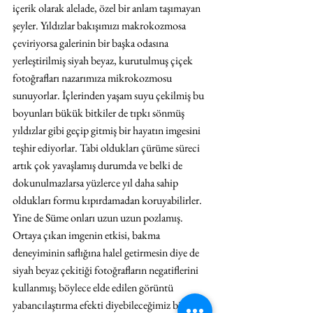
içerik olarak alelade, özel bir anlam taşımayan 
şeyler. Yıldızlar bakışımızı makrokozmosa 
çeviriyorsa galerinin bir başka odasına 
yerleştirilmiş siyah beyaz, kurutulmuş çiçek 
fotoğrafları nazarımıza mikrokozmosu 
sunuyorlar. İçlerinden yaşam suyu çekilmiş bu 
boyunları bükük bitkiler de tıpkı sönmüş 
yıldızlar gibi geçip gitmiş bir hayatın imgesini 
teşhir ediyorlar. Tabi oldukları çürüme süreci 
artık çok yavaşlamış durumda ve belki de 
dokunulmazlarsa yüzlerce yıl daha sahip 
oldukları formu kıpırdamadan koruyabilirler. 
Yine de Süme onları uzun uzun pozlamış. 
Ortaya çıkan imgenin etkisi, bakma 
deneyiminin saflığına halel getirmesin diye de 
siyah beyaz çekitiği fotoğrafların negatiflerini 
kullanmış; böylece elde edilen görüntü 
yabancılaştırma efekti diyebileceğimiz bir etki 