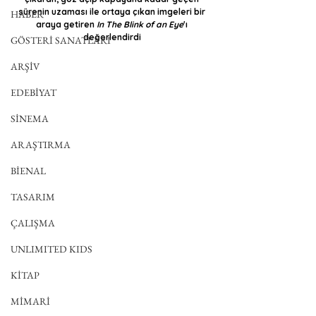
sürenin uzaması ile ortaya çıkan imgeleri bir 
HABER
araya getiren 
In The Blink of an Eye
'ı 
değerlendirdi 
GÖSTERİ SANATLARI
ARŞİV
EDEBİYAT
SİNEMA
ARAŞTIRMA
BİENAL
TASARIM
ÇALIŞMA
UNLIMITED KIDS
KİTAP
MİMARİ