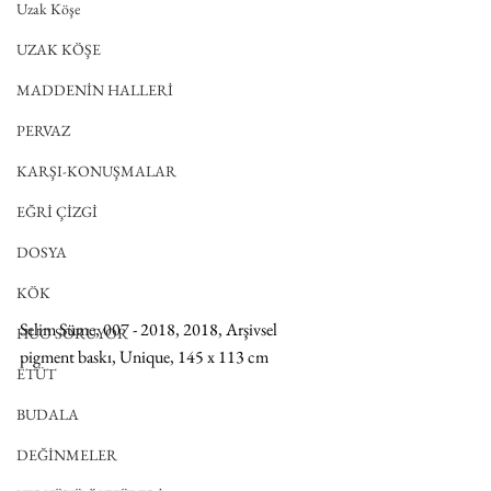
Uzak Köşe
UZAK KÖŞE
MADDENİN HALLERİ
PERVAZ
KARŞI-KONUŞMALAR
EĞRİ ÇİZGİ
DOSYA
KÖK
Selim Süme, 007 - 2018, 2018, Arşivsel 
HUO SORUYOR
pigment baskı, Unique, 145 x 113 cm
ETÜT
BUDALA
DEĞİNMELER