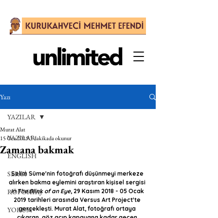
Yazı
YAZILAR
Murat Alat
YAZILAR
15 Oca 2019
3 dakikada okunur
Zamana bakmak
ENGLISH
SERGİ
Selim Süme'nin fotoğrafı düşünmeyi merkeze 
alırken bakma eylemini araştıran kişisel sergisi 
RÖPORTAJ
In The Blink of an Eye
, 29 Kasım 2018 - 05 Ocak 
2019 tarihleri arasında Versus Art Project'te 
gerçekleşti. Murat Alat, fotoğrafı ortaya 
YORUM
çıkaran, göz açıp kapayana kadar geçen 