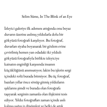
Selim Süme, In The Blink of an Eye
İzleyici galeriye ilk adımını attığında onu beyaz 
duvarın üzerine asılmış yıldızlarla dolu bir 
gökyüzü fotoğrafı karşılıyor. Bu fotoğraf, 
duvarları siyaha boyanarak bir gözlem evine 
çevirilmiş hemen yan odadaki iki yıldızlı 
gökyüzü fotoğrafıyla birlikte izleyiciye 
kainatın enginliği karşısında insanın 
küçüklüğünü anımsatıyor; lakin bu işlerin sergi 
içindeki rolü burada bitmiyor. Bu üç fotoğraf, 
bazıları yıllar önce sönüp gitmiş yıldızların 
ışıklarını şimdi ve burada olan fotoğrafa 
taşıyarak serginin zamanla olan ilişkisini tesis 
ediyor. Yıldız fotoğrafları zaman içinde asılı 
kalmış ışığın iz düşümleri ve belki de artık 