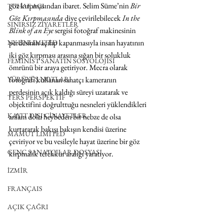
göz kırpmasından ibaret. Selim Süme’nin 
Bir 
TUHAF AÇI
Göz Kırpmasında
 diye çevirilebilecek 
In the 
SINIRSIZ ZİYARETLER
Blink of an Eye
 sergisi fotoğraf makinesinin 
perdesinin açılıp kapanmasıyla insan hayatının 
NY UNLIMITED
iki göz kırpması arasına sığan bir solukluk 
FEMİNİST SANATIN SOSYOLOJİSİ
ömrünü bir araya getiriyor. Mecra olarak 
YÜRÜYÜŞ NOTLARI
fotoğrafı kullanan sanatçı kameranın 
perdesinin açık kaldığı süreyi uzatarak ve 
TERS PERSPEKTİF
objektifini doğrulttuğu nesneleri yüklendikleri 
KAYIT DIŞI CİNAYETLER
anlam dolu heybeden bir nebze de olsa 
kurtararak bakışı bakışın kendisi üzerine 
MAMUT LIMITED
çeviriyor ve bu vesileyle hayat üzerine bir göz 
GENÇ SANATÇILAR DOSYASI
kırpmalık tefekkür aralığı yaratıyor.
İZMİR
FRANÇAIS
AÇIK ÇAĞRI