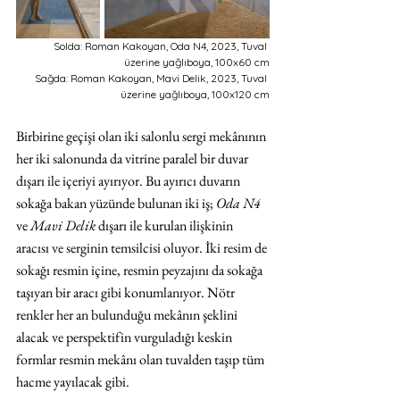
Solda: Roman Kakoyan, Oda N4, 2023, Tuval 
üzerine yağlıboya, 100x60 cm
Sağda: Roman Kakoyan, Mavi Delik, 2023, Tuval 
üzerine yağlıboya, 100x120 cm
Birbirine geçişi olan iki salonlu sergi mekânının 
her iki salonunda da vitrine paralel bir duvar 
dışarı ile içeriyi ayırıyor. Bu ayırıcı duvarın 
sokağa bakan yüzünde bulunan iki iş; 
Oda N4
ve 
Mavi Delik
 dışarı ile kurulan ilişkinin 
aracısı ve serginin temsilcisi oluyor. İki resim de 
sokağı resmin içine, resmin peyzajını da sokağa 
taşıyan bir aracı gibi konumlanıyor. Nötr 
renkler her an bulunduğu mekânın şeklini 
alacak ve perspektifin vurguladığı keskin 
formlar resmin mekânı olan tuvalden taşıp tüm 
hacme yayılacak gibi.