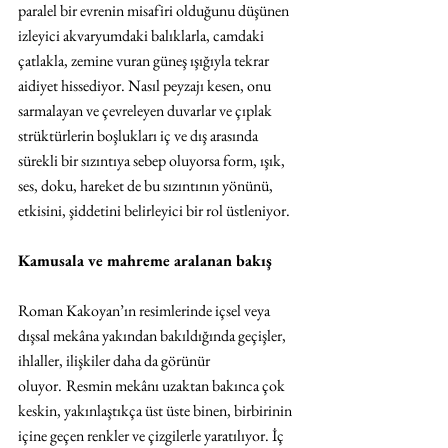
paralel bir evrenin misafiri olduğunu düşünen 
izleyici akvaryumdaki balıklarla, camdaki 
çatlakla, zemine vuran güneş ışığıyla tekrar 
aidiyet hissediyor. Nasıl peyzajı kesen, onu 
sarmalayan ve çevreleyen duvarlar ve çıplak 
strüktürlerin boşlukları iç ve dış arasında 
sürekli bir sızıntıya sebep oluyorsa form, ışık, 
ses, doku, hareket de bu sızıntının yönünü, 
etkisini, şiddetini belirleyici bir rol üstleniyor.
Kamusala ve mahreme aralanan bakış
Roman Kakoyan’ın resimlerinde içsel veya 
dışsal mekâna yakından bakıldığında geçişler, 
ihlaller, ilişkiler daha da görünür 
oluyor.
Resmin mekânı uzaktan bakınca çok 
keskin, yakınlaştıkça üst üste binen, birbirinin 
içine geçen renkler ve çizgilerle yaratılıyor. İç 