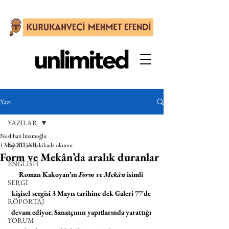
Yazı
YAZILAR
Neslihan İmamoğlu
YAZILAR
1 May 2025
6 dakikada okunur
Form ve Mekân’da aralık duranlar
ENGLISH
Roman Kakoyan’ın 
Form ve Mekân 
isimli 
SERGİ
kişisel sergisi 3 Mayıs tarihine dek Galeri 77'de 
RÖPORTAJ
devam ediyor. Sanatçının yapıtlarında yarattığı 
YORUM