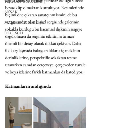
kapısı aralık ve camları perdesiz olduğu sürece 
YERYÜZÜ ÖYKÜLERİ
beyaz küp olmaktan kurtuluyor. Resimlerinde 
AKSAK
biçimi öne çıkaran sanatçının ismini de bu 
vurgusundan alan kişisel sergisinde galerinin 
MANIFESTA 16 RUHR
sokakla kurduğu bu hacimsel ilişkinin sergiye 
DEUTSCH
özgü olmasa da serginin etkisini artırması 
önemli bir detay olarak dikkat çekiyor. Daha 
ilk karşılaşmada bakış; aralıklarla iç mekânın 
derinliklerine, perspektifle sokaktan resme 
uzanırken camdan çerçeveye, çerçeveden tuvale 
ve boya izlerine farklı katmanları da katediyor.  
Katmanların aralığında