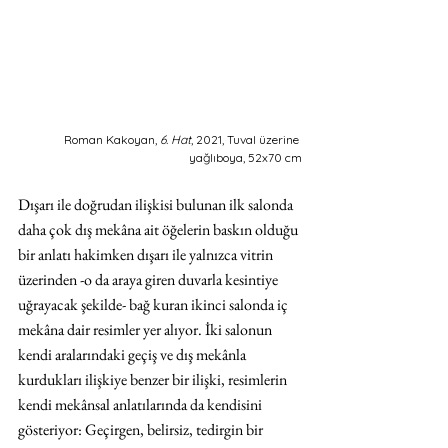
Roman Kakoyan, 
6. Hat
, 2021, Tuval üzerine 
yağlıboya, 52x70 cm
Dışarı ile doğrudan ilişkisi bulunan ilk salonda 
daha çok dış mekâna ait öğelerin baskın olduğu 
bir anlatı hakimken dışarı ile yalnızca vitrin 
üzerinden -o da araya giren duvarla kesintiye 
uğrayacak şekilde- bağ kuran ikinci salonda iç 
mekâna dair resimler yer alıyor. İki salonun 
kendi aralarındaki geçiş ve dış mekânla 
kurdukları ilişkiye benzer bir ilişki, resimlerin 
kendi mekânsal anlatılarında da kendisini 
gösteriyor: Geçirgen, belirsiz, tedirgin bir 