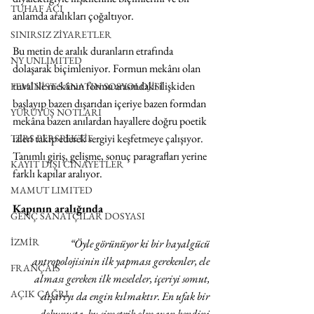
TUHAF AÇI
anlamda aralıkları çoğaltıyor.
SINIRSIZ ZİYARETLER
Bu metin de aralık duranların etrafında 
NY UNLIMITED
dolaşarak biçimleniyor. Formun mekânı olan 
tuval ile mekânın formu arasındaki ilişkiden 
FEMİNİST SANATIN SOSYOLOJİSİ
başlayıp bazen dışarıdan içeriye bazen formdan 
YÜRÜYÜŞ NOTLARI
mekâna bazen anılardan hayallere doğru poetik 
izleri takip ederek sergiyi keşfetmeye çalışıyor. 
TERS PERSPEKTİF
Tanımlı giriş, gelişme, sonuç paragrafları yerine 
KAYIT DIŞI CİNAYETLER
farklı kapılar aralıyor.
MAMUT LIMITED
Kapının aralığında
GENÇ SANATÇILAR DOSYASI
İZMİR
“Öyle görünüyor ki bir hayalgücü 
antropolojisinin ilk yapması gerekenler, ele 
FRANÇAIS
alması gereken ilk meseleler, içeriyi somut, 
AÇIK ÇAĞRI
dışarıyı da engin kılmaktır. En ufak bir 
dokunuşta, bu simetrik olmayan kendini 