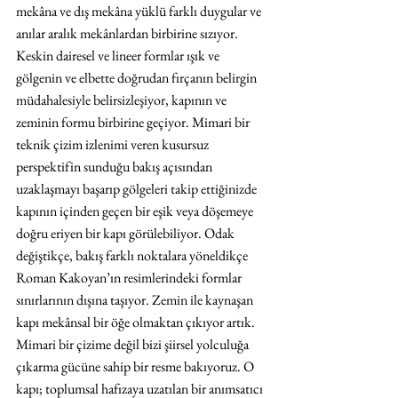
mekâna ve dış mekâna yüklü farklı duygular ve 
anılar aralık mekânlardan birbirine sızıyor. 
Keskin dairesel ve lineer formlar ışık ve 
gölgenin ve elbette doğrudan fırçanın belirgin 
müdahalesiyle belirsizleşiyor, kapının ve 
zeminin formu birbirine geçiyor. Mimari bir 
teknik çizim izlenimi veren kusursuz 
perspektifin sunduğu bakış açısından 
uzaklaşmayı başarıp gölgeleri takip ettiğinizde 
kapının içinden geçen bir eşik veya döşemeye 
doğru eriyen bir kapı görülebiliyor. Odak 
değiştikçe, bakış farklı noktalara yöneldikçe 
Roman Kakoyan’ın resimlerindeki formlar 
sınırlarının dışına taşıyor. Zemin ile kaynaşan 
kapı mekânsal bir öğe olmaktan çıkıyor artık. 
Mimari bir çizime değil bizi şiirsel yolculuğa 
çıkarma gücüne sahip bir resme bakıyoruz. O 
kapı; toplumsal hafızaya uzatılan bir anımsatıcı 