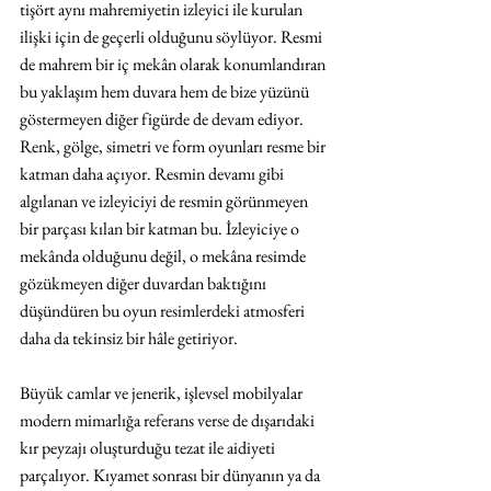
tişört aynı mahremiyetin izleyici ile kurulan 
ilişki için de geçerli olduğunu söylüyor. Resmi 
de mahrem bir iç mekân olarak konumlandıran 
bu yaklaşım hem duvara hem de bize yüzünü 
göstermeyen diğer figürde de devam ediyor. 
Renk, gölge, simetri ve form oyunları resme bir 
katman daha açıyor. Resmin devamı gibi 
algılanan ve izleyiciyi de resmin görünmeyen 
bir parçası kılan bir katman bu. İzleyiciye o 
mekânda olduğunu değil, o mekâna resimde 
gözükmeyen diğer duvardan baktığını 
düşündüren bu oyun resimlerdeki atmosferi 
daha da tekinsiz bir hâle getiriyor.
Büyük camlar ve jenerik, işlevsel mobilyalar 
modern mimarlığa referans verse de dışarıdaki 
kır peyzajı oluşturduğu tezat ile aidiyeti 
parçalıyor. Kıyamet sonrası bir dünyanın ya da 