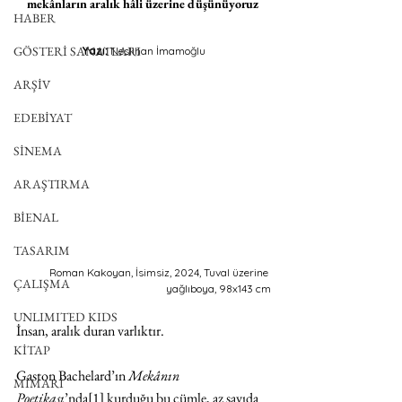
mekânların aralık hâli üzerine düşünüyoruz 
HABER
GÖSTERİ SANATLARI
Yazı: 
Neslihan İmamoğlu
ARŞİV
EDEBİYAT
SİNEMA
ARAŞTIRMA
BİENAL
TASARIM
Roman Kakoyan, İsimsiz, 2024, Tuval üzerine 
ÇALIŞMA
yağlıboya, 98x143 cm
UNLIMITED KIDS
İnsan, aralık duran varlıktır.
KİTAP
Gaston Bachelard’ın 
Mekânın 
MİMARİ
Poetikası
’nda[1] kurduğu bu cümle, az sayıda 