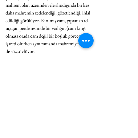
mahrem olan üzerinden ele alındığında bir kez 
daha mahremin zedelendiği, gözetlendiği, ihlal 
edildiği görülüyor. Kırılmış cam, yıpranan tel, 
uçuşan perde resimde bir varlığın (cam kırığı 
olmasa orada cam değil bir boşluk göreceğiz) 
işareti olurken aynı zamanda mahremiyete dair 
de söz söylüyor.
Hafızanın aralığı
Sanatçı resimlerinde tanıdık formları ve 
mekânları bir rüyadaymışçasına değiştirerek 
tekinsiz bir atmosfer oluşturuyor. Bunu 
yaparken hafızanın oyunlarına benzer bir yol 
izliyor. Yerine koyuyor, yolunu değiştiriyor, 
silikleştiriyor veya capcanlı bir renkle 
vurguluyor. Kırmızı balık figürünün doğrudan 
hafızaya referans verip vermediği bilinmese de 