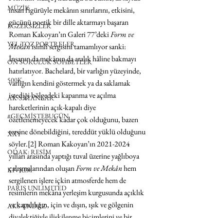
MÜZİK
insan figürüyle mekânın sınırlarını, etkisini, 
gücünü poetik bir dille aktarmayı başaran 
EGZERSİZLER
Roman Kakoyan’ın Galeri 77’deki 
Form ve 
YEL TOZ PORTRELER
Mekân
 isimli sergisini tamamlıyor sanki: 
İnsanın da mekânın da aralık hâline bakmayı 
ON SORULUK SOHBETLER
hatırlatıyor. Bachelard, bir varlığın yüzeyinde, 
500K
varlığın kendini göstermek ya da saklamak 
istediği bölgedeki kapanma ve açılma 
AK-SAYANLAR
hareketlerinin açık-kapalı diye 
#GEÇMİŞTEBUGÜN
özetlenemeyecek kadar çok olduğunu, bazen 
tersine dönebildiğini, tereddüt yüklü olduğunu 
XXY
söyler.[2] Roman Kakoyan’ın 2021-2024 
ODAK: RESİM
yılları arasında yaptığı tuval üzerine yağlıboya 
çalışmalarından oluşan 
Form ve Mekân
 hem 
KIVRIM
sergilenen işlere içkin atmosferde hem de 
PARIS UNLIMITED
resimlerin mekâna yerleşim kurgusunda açıklık 
ve kapalılığın, için ve dışın, ışık ve gölgenin 
AKS-ENDAZ
diyalektiğiyle ilişkilenme biçimlerini ve bir 