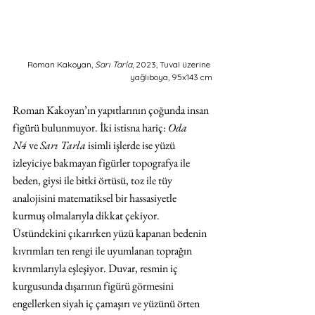
Roman Kakoyan, 
Sarı Tarla
, 2023, Tuval üzerine 
yağlıboya, 95x143 cm
Roman Kakoyan’ın yapıtlarının çoğunda insan 
figürü bulunmuyor. İki istisna hariç: 
Oda 
N4
 ve 
Sarı Tarla
 isimli işlerde ise yüzü 
izleyiciye bakmayan figürler topografya ile 
beden, giysi ile bitki örtüsü, toz ile tüy 
analojisini matematiksel bir hassasiyetle 
kurmuş olmalarıyla dikkat çekiyor. 
Üstündekini çıkarırken yüzü kapanan bedenin 
kıvrımları ten rengi ile uyumlanan toprağın 
kıvrımlarıyla eşleşiyor. Duvar, resmin iç 
kurgusunda dışarının figürü görmesini 
engellerken siyah iç çamaşırı ve yüzünü örten 