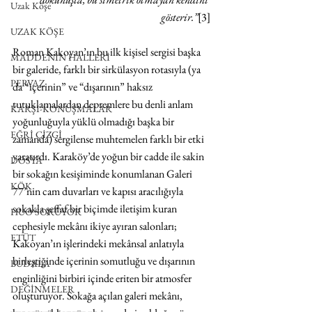
Uzak Köşe
gösterir.”
[3]
UZAK KÖŞE
Roman Kakoyan’ın bu ilk kişisel sergisi başka 
MADDENİN HALLERİ
bir galeride, farklı bir sirkülasyon rotasıyla (ya 
PERVAZ
da “içerinin” ve “dışarının” haksız 
tutuklamalardan depremlere bu denli anlam 
KARŞI-KONUŞMALAR
yoğunluğuyla yüklü olmadığı başka bir 
EĞRİ ÇİZGİ
zamanda) sergilense muhtemelen farklı bir etki 
yaratırdı. Karaköy’de yoğun bir cadde ile sakin 
DOSYA
bir sokağın kesişiminde konumlanan Galeri 
KÖK
77’nin cam duvarları ve kapısı aracılığıyla 
sokakla şeffaf bir biçimde iletişim kuran 
HUO SORUYOR
cephesiyle mekânı ikiye ayıran salonları; 
ETÜT
Kakoyan’ın işlerindeki mekânsal anlatıyla 
birleştiğinde içerinin somutluğu ve dışarının 
BUDALA
enginliğini birbiri içinde eriten bir atmosfer 
DEĞİNMELER
oluşturuyor. Sokağa açılan galeri mekânı, 