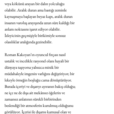
veya kökünü arayan bir dalın yolculuğu 
olabilir. Aralık duran ama bastığı zeminle 
kaynaşmaya başlayan beyaz kapı, aralık duran 
insanın varoluş arayışında uzun süre kaldığı bir 
anlam noktasını işaret ediyor olabilir. 
İzleyicinin geçmişiyle birikimiyle sonsuz 
olasılıklar aralığında gezinebilir.
Roman Kakoyan’ın oyuncul fırçası nasıl 
ustalık ve incelikle rasyonel olanı hayali bir 
dünyaya taşıyorsa yalnızca minik bir 
müdahaleyle imgenin varlığını değiştiriyor; bir 
lekeyle örneğin boşluğu cama dönüştürüyor. 
Burada içeriyi ve dışarıyı ayıranın bakış olduğu; 
ne içe ne de dışa ait mekânsız öğelerin ve 
zamansız anlatının sürekli birbirinden 
beslendiği bir atmosferin kurulmuş olduğunu 
görülüyor. İçerisi ile dışarısı kamusal olan ve 