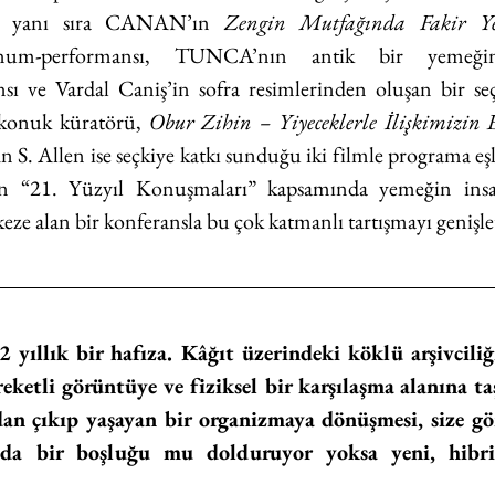
in yanı sıra CANAN’ın 
Zengin Mutfağında Fakir Yem
sı ve Vardal Caniş’in sofra resimlerinden oluşan bir seçk
 konuk küratörü, 
Obur Zihin – Yiyeceklerle İlişkimizin 
n S. Allen ise seçkiye katkı sunduğu iki filmle programa eşl
n “21. Yüzyıl Konuşmaları” kapsamında yemeğin insanl
eze alan bir konferansla bu çok katmanlı tartışmayı genişle
yıllık bir hafıza. Kâğıt üzerindeki köklü arşivciliği,
eketli görüntüye ve fiziksel bir karşılaşma alanına ta
dan çıkıp yaşayan bir organizmaya dönüşmesi, size gör
ında bir boşluğu mu dolduruyor yoksa yeni, hibri