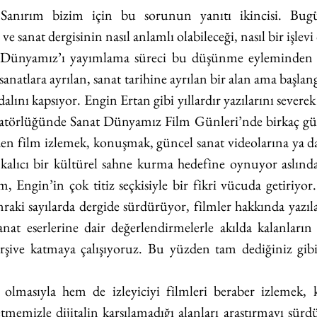
 
Sanırım bizim için bu sorunun yanıtı ikincisi. Bugün
e sanat dergisinin nasıl anlamlı olabileceği, nasıl bir işlevi
 Dünyamız’ı yayımlama süreci bu düşünme eyleminden o
k sanatlara ayrılan, sanat tarihine ayrılan bir alan ama başl
alını kapsıyor. Engin Ertan gibi yıllardır yazılarını severek 
atörlüğünde Sanat Dünyamız Film Günleri’nde birkaç gün 
den film izlemek, konuşmak, güncel sanat videolarına ya d
 kalıcı bir kültürel sahne kurma hedefine oynuyor aslında
, Engin’in çok titiz seçkisiyle bir fikri vücuda getiriyor. 
aki sayılarda dergide sürdürüyor, filmler hakkında yazıla
sanat eserlerine dair değerlendirmelerle akılda kalanlar
arşive katmaya çalışıyoruz. Bu yüzden tam dediğiniz gibi 
 
olmasıyla hem de izleyiciyi filmleri beraber izlemek, 
tmemizle dijitalin karşılamadığı alanları araştırmayı sür