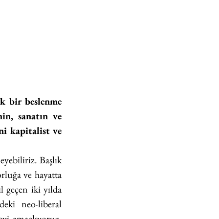
k bir beslenme 
n, sanatın ve 
 kapitalist ve 
ebiliriz. Başlık 
orluğa ve hayatta 
geçen iki yılda 
eki neo-liberal 
yi amaçlıyoruz. 