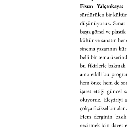
Fisun Yalçınkaya:
sürdürülen bir kültür v
düşünüyoruz.
Sanat
başta görsel ve plasti
kültür ve sanatın her d
sinema yazarının kür
belli bir tema üzerin
bu fikirlerle bakmak
ama etkili bu program
hem önce hem de sonr
işaret ettiği güncel 
oluyoruz. Eleştiriyi 
çokça fiziksel bir alan.
Hem derginin basılı 
geçirmek için davet e