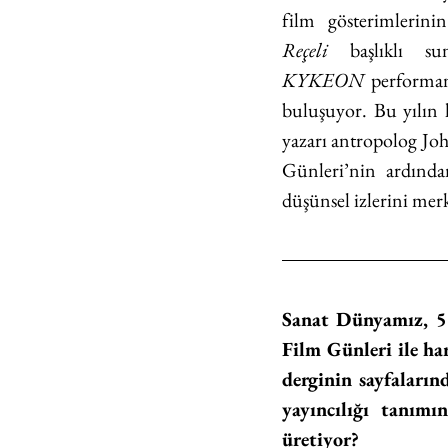
film gösterimlerin
Reçeli
KYKEON
 performan
buluşuyor. Bu yılın
yazarı antropolog Joh
Günleri’nin ardında
düşünsel izlerini merk
Sanat Dünyamız, 52 
Film Günleri ile har
derginin sayfaların
yayıncılığı tanım
üretiyor?