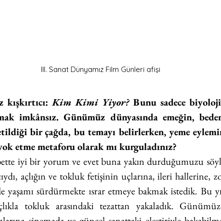
III. Sanat Dünyamız Film Günleri afişi
 kışkırtıcı: 
Kim Kimi Yiyor?
 Bunu sadece biyoloji
umak imkânsız. Günümüz dünyasında emeğin, bedeni
ldiği bir çağda, bu temayı belirlerken, yeme eylemini
yok etme metaforu olarak mı kurguladınız?
bette iyi bir yorum ve evet buna yakın durduğumuzu söyley
ıydı, açlığın ve tokluk fetişinin uçlarına, ileri hallerine, z
e yaşamı sürdürmekte ısrar etmeye bakmak istedik. Bu yıl 
açlıkla tokluk arasındaki tezattan yakaladık. Günümüzd
larına sinemada ve güncel sanattaki eleştiriyle bakabilme