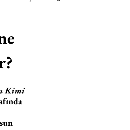
IMITED KIDS
KİTAP
ne
ER
500K
r?
 UNLIMITED
 Kimi 
afında 
sun 