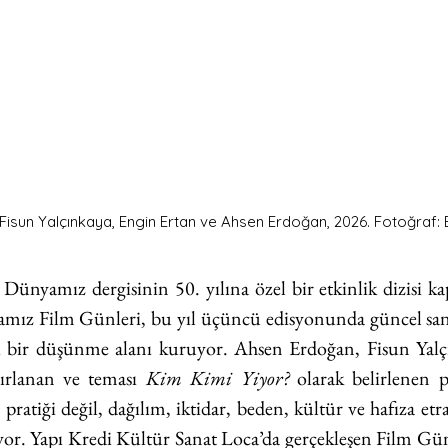
isun Yalçınkaya, Engin Ertan ve Ahsen Erdoğan, 2026. Fotoğraf: 
 Dünyamız dergisinin 50. yılına özel bir etkinlik dizisi k
amız Film Günleri, bu yıl üçüncü edisyonunda güncel sana
lı bir düşünme alanı kuruyor. Ahsen Erdoğan, Fisun Yalç
ırlanan ve teması 
Kim Kimi Yiyor?
 olarak belirlenen 
pratiği değil, dağılım, iktidar, beden, kültür ve hafıza etr
ıyor. Yapı Kredi Kültür Sanat Loca’da gerçekleşen Film Gü