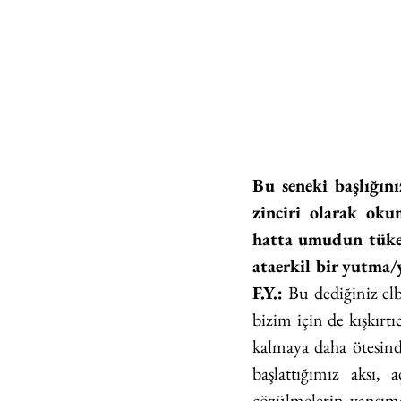
Bu seneki başlığınız
zinciri olarak ok
hatta umudun tüketi
ataerkil bir yutma/
F.Y.: 
Bu dediğiniz el
bizim için de kışkırtıc
kalmaya daha ötesind
başlattığımız aksı, 
çözülmelerin yansıma