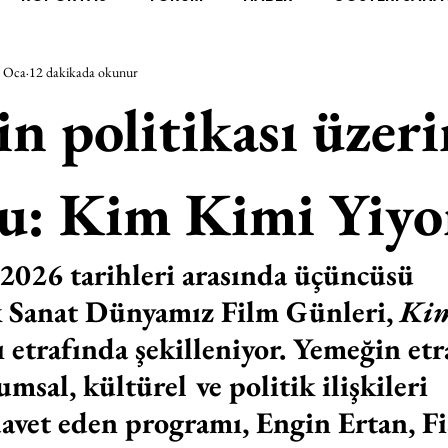
 Oca
12 dakikada okunur
RAŞTIRMA
BİENAL
TASARIM
ÇALIŞMA
UNL
n politikası üzeri
SİZLER
YEL TOZ PORTRELER
ON SORULUK SOHBETL
ru: Kim Kimi Yiyo
TEBUGÜN
XXY
ODAK: RESİM
KIVRIM
PARIS
2026 tarihleri arasında üçüncüsü 
k Sanat Dünyamız Film Günleri, 
Kim
SINIRSIZ ZİYARETLER
ı etrafında şekilleniyor. Yemeğin etr
msal, kültürel ve politik ilişkileri 
vet eden programı, Engin Ertan, Fi