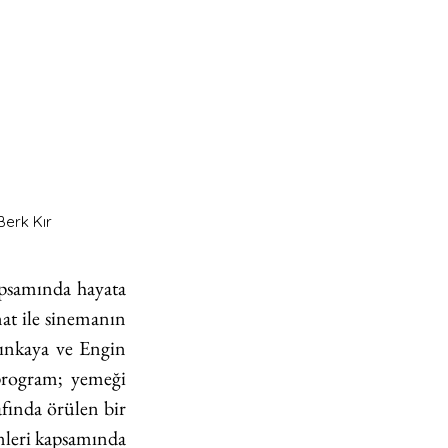
Berk Kır
apsamında hayata 
t ile sinemanın 
ınkaya ve Engin 
program; yemeği 
afında örülen bir 
nleri kapsamında 