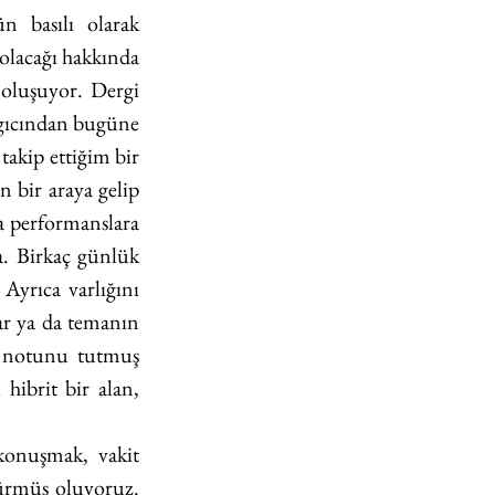
 basılı olarak 
 olacağı hakkında 
luşuyor. Dergi 
angıcından bugüne 
takip ettiğim bir 
bir araya gelip 
a performanslara 
. Birkaç günlük 
Ayrıca varlığını 
r ya da temanın 
ın notunu tutmuş 
hibrit bir alan, 
konuşmak, vakit 
dürmüş oluyoruz. 