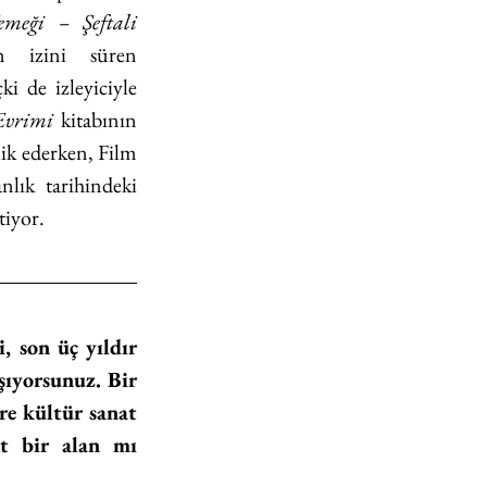
eği – Şeftali 
 başlıklı sunum-performansı, TUNCA’nın antik bir yemeğin izini süren 
i de izleyiciyle 
Evrimi
 kitabının 
ik ederken, Film 
ık tarihindeki 
tiyor.
 son üç yıldır 
şıyorsunuz. Bir 
e kültür sanat 
t bir alan mı 