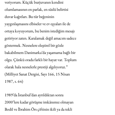
veriyorum. Küçük burjuvanın kendini 
olumlamasının en parlak, en süslü belirtisi 
duvar kağıtları. Bu tür beğeninin 
yaygınlaşmasını elbiseler ve ev eşyaları ile de 
ortaya koyuyorum, bu benim istediğim mesajı 
getiriyor zaten. Karalamak değil amacım sadece 
göstermek. Nesnelere eleştirel bir gözle 
bakabilmem Danimarka’da yaşamama bağlı bir 
olgu. Çünkü orada farklı bir hayat var. Toplum 
olarak hala nesnelerle prestiji algılıyoruz.” 
(Milliyet Sanat Dergisi, Sayı 166, 15 Nisan 
1987, s. 64) 
1989’da İstanbul’dan ayrıldıktan sonra 
2000’lere kadar görüşme imkânımız olmayan 
Bodil ve İbrahim Örs çiftinin ikili ya da tekli 