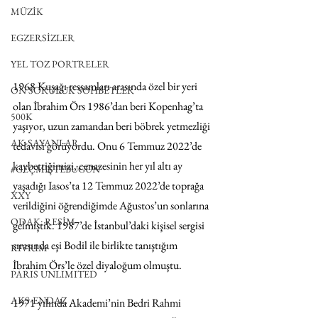
MÜZİK
EGZERSİZLER
YEL TOZ PORTRELER
1968 Kuşağı ressamları arasında özel bir yeri 
ON SORULUK SOHBETLER
olan İbrahim Örs 1986’dan beri Kopenhag’ta 
500K
yaşıyor, uzun zamandan beri böbrek yetmezliği 
AK-SAYANLAR
tedavisi görüyordu. Onu 6 Temmuz 2022’de 
kaybettiğimizi, cenazesinin her yıl altı ay 
#GEÇMİŞTEBUGÜN
yaşadığı Iasos’ta 12 Temmuz 2022’de toprağa 
XXY
verildiğini öğrendiğimde Ağustos’un sonlarına 
ODAK: RESİM
gelmiştik. 1987’de İstanbul’daki kişisel sergisi 
sırasında eşi Bodil ile birlikte tanıştığım 
KIVRIM
İbrahim Örs’le özel diyaloğum olmuştu. 
PARIS UNLIMITED
AKS-ENDAZ
1971 yılında Akademi’nin Bedri Rahmi 