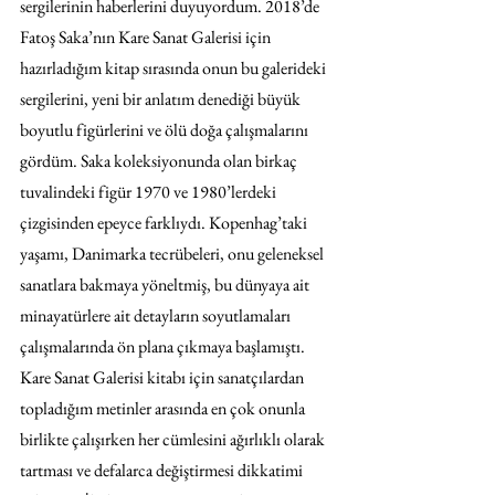
sergilerinin haberlerini duyuyordum. 2018’de 
Fatoş Saka’nın Kare Sanat Galerisi için 
hazırladığım kitap sırasında onun bu galerideki 
sergilerini, yeni bir anlatım denediği büyük 
boyutlu figürlerini ve ölü doğa çalışmalarını 
gördüm. Saka koleksiyonunda olan birkaç 
tuvalindeki figür 1970 ve 1980’lerdeki 
çizgisinden epeyce farklıydı. Kopenhag’taki 
yaşamı, Danimarka tecrübeleri, onu geleneksel 
sanatlara bakmaya yöneltmiş, bu dünyaya ait 
minayatürlere ait detayların soyutlamaları 
çalışmalarında ön plana çıkmaya başlamıştı. 
Kare Sanat Galerisi kitabı için sanatçılardan 
topladığım metinler arasında en çok onunla 
birlikte çalışırken her cümlesini ağırlıklı olarak 
tartması ve defalarca değiştirmesi dikkatimi 