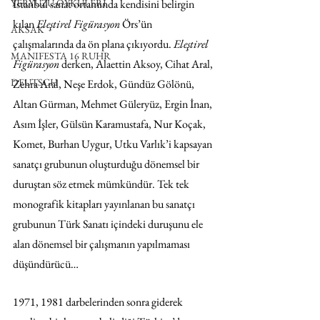
İstanbul sanat ortamında kendisini belirgin 
YERYÜZÜ ÖYKÜLERİ
kılan 
Eleştirel Figürasyon
 Örs’ün 
AKSAK
çalışmalarında da ön plana çıkıyordu. 
Eleştirel 
MANIFESTA 16 RUHR
Figürasyon
 derken, Alaettin Aksoy, Cihat Aral, 
DEUTSCH
Zehra Aral, Neşe Erdok, Gündüz Gölönü, 
Altan Gürman, Mehmet Güleryüz, Ergin İnan, 
Asım İşler, Gülsün Karamustafa, Nur Koçak, 
Komet, Burhan Uygur, Utku Varlık’i kapsayan 
sanatçı grubunun oluşturduğu dönemsel bir 
duruştan söz etmek mümkündür. Tek tek 
monografik kitapları yayınlanan bu sanatçı 
grubunun Türk Sanatı içindeki duruşunu ele 
alan dönemsel bir çalışmanın yapılmaması 
düşündürücü…
1971, 1981 darbelerinden sonra giderek 