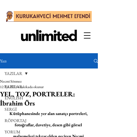
Yazı
YAZILAR
Necmi Sönmez
YAZILAR
12 Eyl 2022
4 dakikada okunur
YEL, TOZ, PORTRELER:
ENGLISH
İbrahim Örs
SERGİ
Kütüphanesinde yer alan sanatçı portreleri, 
RÖPORTAJ
fotoğraflar, davetiye, desen gibi görsel 
YORUM
malzemeleri tekrar elden geçiren Necmi 