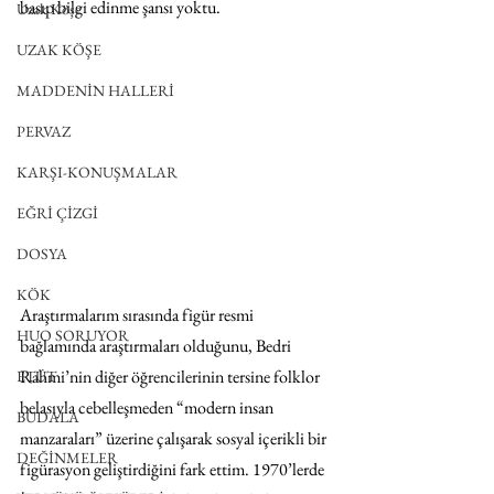
basıp bilgi edinme şansı yoktu.
Uzak Köşe
UZAK KÖŞE
MADDENİN HALLERİ
PERVAZ
KARŞI-KONUŞMALAR
EĞRİ ÇİZGİ
DOSYA
KÖK
Araştırmalarım sırasında figür resmi 
HUO SORUYOR
bağlamında araştırmaları olduğunu, Bedri 
Rahmi’nin diğer öğrencilerinin tersine folklor 
ETÜT
belasıyla cebelleşmeden “modern insan 
BUDALA
manzaraları” üzerine çalışarak sosyal içerikli bir 
DEĞİNMELER
figürasyon geliştirdiğini fark ettim. 1970’lerde 