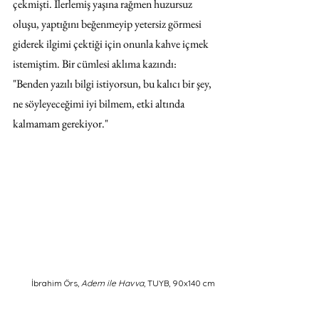
çekmişti. İlerlemiş yaşına rağmen huzursuz 
oluşu, yaptığını beğenmeyip yetersiz görmesi 
giderek ilgimi çektiği için onunla kahve içmek 
istemiştim. Bir cümlesi aklıma kazındı: 
"Benden yazılı bilgi istiyorsun, bu kalıcı bir şey, 
ne söyleyeceğimi iyi bilmem, etki altında 
kalmamam gerekiyor."
İbrahim Örs, 
Adem ile Havva
, TUYB, 90x140 cm