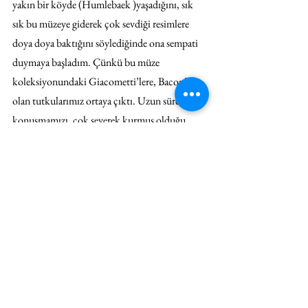
yakın bir köyde (Humlebaek )yaşadığını, sık 
sık bu müzeye giderek çok sevdiği resimlere 
doya doya baktığını söylediğinde ona sempati 
duymaya başladım. Çünkü bu müze 
koleksiyonundaki Giacometti’lere, Bacon’lara 
olan tutkularımız ortaya çıktı. Uzun süren 
konuşmamızı, çok severek kurmuş olduğu 
Iasos’taki atölyesini ziyaret edeceğime dair 
verdiğim sözle tamamlamıştık. Sanatçı kendisi 
ve eşi Bodil için kitap yayınlamayı arzu 
ediyordu. Ne yazık ki bir daha buluşmamız 
kısmet olmadı.
Beral Madra’nın, (1990) Zafer E. Bilgin (2005) 
ve İbrahim Karaoğlu’nun (2008) hakkında 
yazdığı İbrahim Örs elbette detaylı bir 