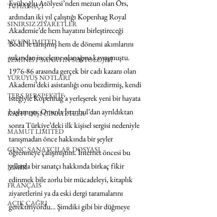
Eyüboğlu Atölyesi’nden mezun olan Örs, 
TUHAF AÇI
ardından iki yıl çalıştığı Kopenhag Royal 
SINIRSIZ ZİYARETLER
Akademie’de hem hayatını birleştireceği 
NY UNLIMITED
Bodil’le tanışmış hem de dönemi akımlarını 
yakından inceleme olanağına kavuşmuştu. 
FEMİNİST SANATIN SOSYOLOJİSİ
1976-86 arasında gerçek bir cadı kazanı olan 
YÜRÜYÜŞ NOTLARI
Akademi’deki asistanlığı onu bezdirmiş, kendi 
TERS PERSPEKTİF
isteğiyle Kopenhag’a yerleşerek yeni bir hayata 
başlamıştı. Onunla İstanbul’dan ayrıldıktan 
KAYIT DIŞI CİNAYETLER
sonra Türkiye’deki ilk kişisel sergisi nedeniyle 
MAMUT LIMITED
tanışmadan önce hakkında bir şeyler 
GENÇ SANATÇILAR DOSYASI
öğrenmeye çalışmıştım. İnternet öncesi bu 
yıllarda bir sanatçı hakkında birkaç fikir 
İZMİR
edinmek bile zorlu bir mücadeleyi, kitaplık 
FRANÇAIS
ziyaretlerini ya da eski dergi taramalarını 
AÇIK ÇAĞRI
gerektiriyordu… Şimdiki gibi bir düğmeye 