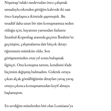
Nişantaşı’ndaki randevudan önce çalışmak 
umuduyla erkenden gittiğim kahvede iki saat 
önce karşılaşınca ikimizde şaşırmıştık. Bu 
tesadüf daha uzun bir süre konuşmamıza neden 
olduğu için, hayatının yarısından fazlasını 
İstanbul-Kopenhag arasında geçiren İbrahim’in 
geçmişine, çalışmalarına dair birçok detayı 
öğrenmem mümkün oldu. Son 
görüşmemizden otuz yıl sonra buluşmak 
ilginçti. Onu konuşma tarzını, kendisini ifade 
biçimini değişmiş bulmadım. Giderek ortaya 
çıkan alçak gönüllüğünün detayları yavaş yavaş 
ortaya çıkınca konuşmamızdan keyif almaya 
başlamıştım. 
En sevdiğim müzelerden biri olan Louisiana’ya 