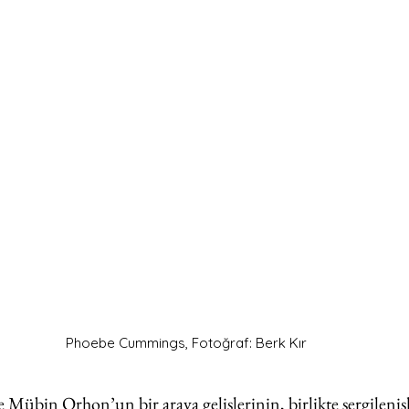
Phoebe Cummings, Fotoğraf: Berk Kır
übin Orhon’un bir araya gelişlerinin, birlikte sergilenişl