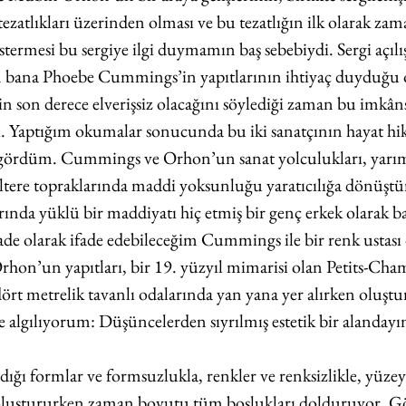
 tezatlıkları üzerinden olması ve bu tezatlığın ilk olarak za
termesi bu sergiye ilgi duymamın baş sebebiydi. Sergi açılı
 bana Phoebe Cummings’in yapıtlarının ihtiyaç duyduğu
n son derece elverişsiz olacağını söylediği zaman bu imkânsı
i. Yaptığım okumalar sonucunda bu iki sanatçının hayat hik
 gördüm. Cummings ve Orhon’un sanat yolculukları, yarım a
iltere topraklarında maddi yoksunluğu yaratıcılığa dönüştü
rında yüklü bir maddiyatı hiç etmiş bir genç erkek olarak ba
de olarak ifade edebileceğim Cummings ile bir renk ustası 
hon’un yapıtları, bir 19. yüzyıl mimarisi olan Petits-Cham
dört metrelik tavanlı odalarında yan yana yer alırken oluştu
yle algılıyorum: Düşüncelerden sıyrılmış estetik bir alanday
ığı formlar ve formsuzlukla, renkler ve renksizlikle, yüzeyl
 oluştururken zaman boyutu tüm boşlukları dolduruyor. G