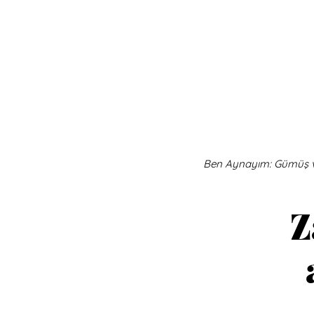
Ben Aynayım: Gümüş v
Z