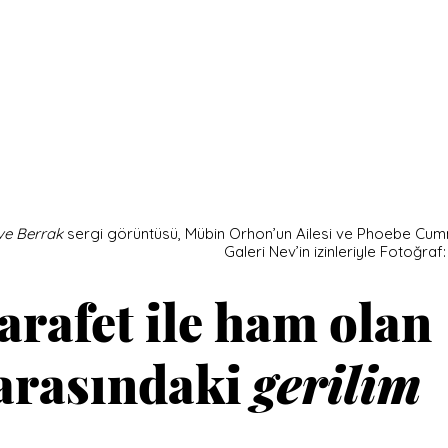
e Berrak 
sergi görüntüsü, Mübin Orhon’un Ailesi ve Phoebe Cumm
Galeri Nev’in izinleriyle Fotoğr
arafet ile ham olan 
arasındaki 
gerilim