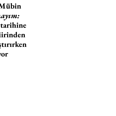
 Mübin 
ayım: 
tarihine 
iirinden 
ştırırken 
yor