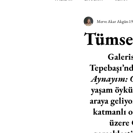
Merve Akar Akgün
19
EDEBİYAT
SİNEMA
A
Tümse
MİMARİ
MÜZİK
EGZER
Galeris
Tepebaşı’nd
AK-SAYANLAR
#GEÇMİŞ
Aynayım: 
yaşam öykül
AKS-ENDAZ
TUHAF AÇI
araya geli
katmanlı o
üzere 