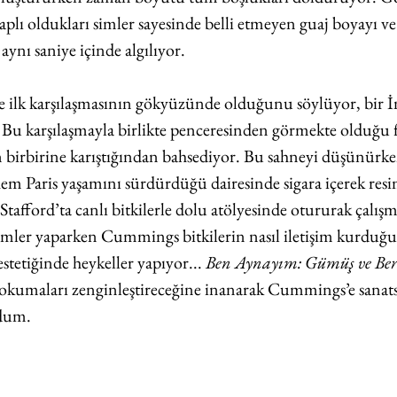
aplı oldukları simler sayesinde belli etmeyen guaj boyayı ve i
ynı saniye içinde algılıyor.
ilk karşılaşmasının gökyüzünde olduğunu söylüyor, bir İ
. Bu karşılaşmayla birlikte penceresinden görmekte olduğu 
n birbirine karıştığından bahsediyor. Bu sahneyi düşünürk
m Paris yaşamını sürdürdüğü dairesinde sigara içerek resi
afford’ta canlı bitkilerle dolu atölyesinde otururak çalışm
mler yaparken Cummings bitkilerin nasıl iletişim kurduğ
tetiğinde heykeller yapıyor... 
Ben Aynayım: Gümüş ve Be
k okumaları zenginleştireceğine inanarak Cummings’e sanatsa
rdum.