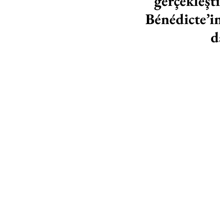
gerçekleşt
Bénédicte’in
d