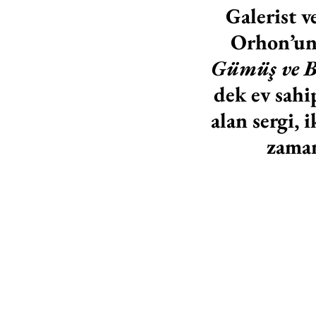
Galerist 
Orhon’un 
Gümüş ve B
dek ev sahip
alan sergi, 
zaman