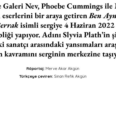
ve Galeri Nev, Phoebe Cummings ile
eserlerini bir araya getiren 
Ben Ayn
errak
 isimli sergiye 4 Haziran 2022 
liği yapıyor. Adını Slyvia Plath’in ş
iki sanatçı arasındaki yansımaları ara
 kavramını serginin merkezine taşı
Röportaj: 
Merve Akar Akgün
Türkçeye çeviren: 
Sinan Refik Akgün