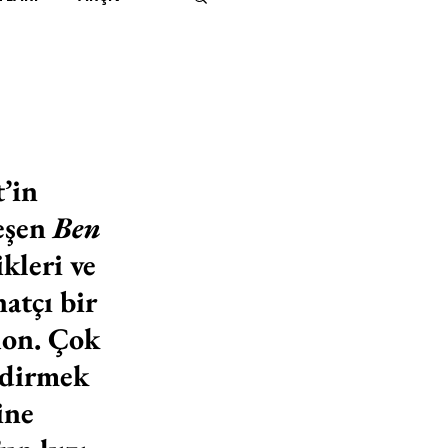
IMITED KIDS
KİTAP
ER
500K
’in 
eşen 
Ben 
 UNLIMITED
kleri ve 
atçı bir 
on. Çok 
ndirmek 
ine 