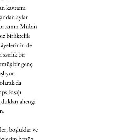
man kavramı 
şından aylar 
 ortamın Mübin 
z birliktelik 
âyelerinin de 
sırlık bir 
rmüş bir genç 
şlıyor. 
olarak da 
ps Pasajı 
rdukları ahengi 
ım.
er, boşluklar ve 
özlerim henüz 