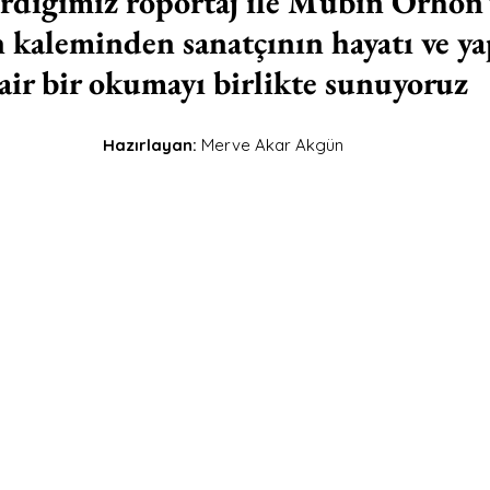
irdiğimiz röportaj ile Mübin Orhon’
 kaleminden sanatçının hayatı ve yap
air bir okumayı birlikte sunuyoruz
Hazırlayan: 
Merve Akar Akgün