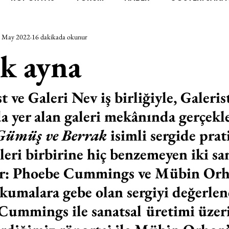
 May 2022
16 dakikada okunur
RAŞTIRMA
BİENAL
TASARIM
ÇALIŞMA
UNL
k ayna
SİZLER
YEL TOZ PORTRELER
ON SORULUK SOHBETL
t ve Galeri Nev iş birliğiyle, Galerist
a yer alan galeri mekânında gerçekl
TEBUGÜN
XXY
ODAK: RESİM
KIVRIM
PARIS
Gümüş ve Berrak
 isimli sergide prati
eri birbirine hiç benzemeyen iki san
SINIRSIZ ZİYARETLER
yor: Phoebe Cummings ve Mübin Orh
kumalara gebe olan sergiyi değerle
Cummings ile sanatsal üretimi üzer