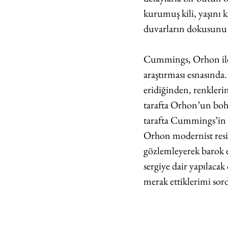
kurumuş kili, yaşını k
duvarların dokusunu a
Cummings, Orhon ile 
araştırması esnasında
eridiğinden, renkleri
tarafta Orhon’un bohe
tarafta Cummings’in St
Orhon modernist resi
gözlemleyerek barok es
sergiye dair yapılaca
merak ettiklerimi so