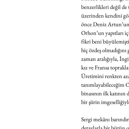
benzerlikleri değil de
üzerinden kendini gös
önce Deniz Artun’un
Orhon’un yapıtları içi
fikri beni büyülemişt
hiç özdeş olmadığını
zaman aralığıyla, İng
kız ve Fransa toprakla
Üretimini renkten aza
tanımlayabileceğim Or
binasının ilk katının 
bir şiirin imgeselliği
Sergi mekânı barındırd
detaylarla bir bütün