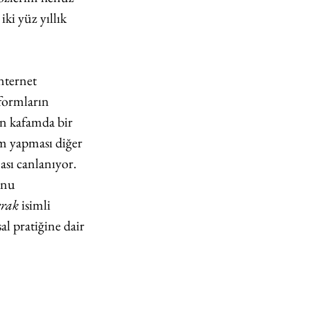
ki yüz yıllık 
nternet 
formların 
en kafamda bir 
m yapması diğer 
ası canlanıyor. 
unu 
rrak
 isimli 
l pratiğine dair 