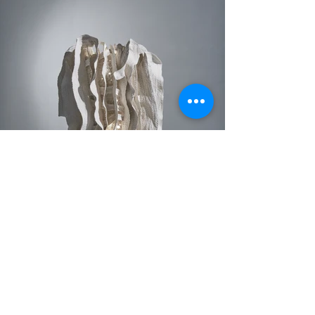
Soldan sağa: Hsu Yunghsu, 
2023-21
, Porselen, 
76.5x40x37.5 cm, 2023
Hsu Yunghsu,
 2022-18
, Seramik, 91x75x72 cm, 2022