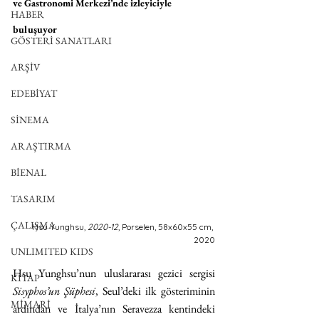
ve Gastronomi Merkezi’nde izleyiciyle 
HABER
buluşuyor
GÖSTERİ SANATLARI
ARŞİV
EDEBİYAT
SİNEMA
ARAŞTIRMA
BİENAL
TASARIM
ÇALIŞMA
Hsu Yunghsu, 
2020-12
, Porselen, 58x60x55 cm, 
2020
UNLIMITED KIDS
Hsu Yunghsu’nun uluslararası gezici sergisi 
KİTAP
Sisyphos’un Şüphesi
, Seul’deki ilk gösteriminin 
MİMARİ
ardından ve İtalya’nın Seravezza kentindeki 