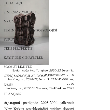
TUHAF AÇI
SINIRSIZ ZİYARETLER
NY UNLIMITED
FEMİNİST SANATIN SOSYOLOJİSİ
YÜRÜYÜŞ NOTLARI
TERS PERSPEKTİF
KAYIT DIŞI CİNAYETLER
MAMUT LIMITED
Soldan sağa: Hsu Yunghsu, 
2020-23
, Seramik, 
153x103x80 cm, 2020
GENÇ SANATÇILAR DOSYASI
Hsu Yunghsu, 
2020-22
, Seramik, 227x143x100 cm, 
2020
İZMİR
Hsu Yunghsu, 
2022-58
, Seramik, 85x47x44 cm, 2022
FRANÇAIS
Sanatçının pratiğinde 2005-2006 yıllarında 
AÇIK ÇAĞRI
New York’ta gerçekleştirdiği rezidans dönemi 