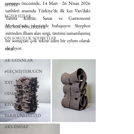
sunumu öncesinde, 14 Mart - 26 Nisan 2026 
MÜZİK
tarihleri arasında Türkiye’de ilk kez Van’daki 
EGZERSİZLER
Tariria Kültür, Sanat ve Gastronomi 
Merkezi’nde izleyiciyle buluşuyor. 
Sisyphos 
YEL TOZ PORTRELER
mitinden ilham alan sergi, üretimi tamamlanmış 
ON SORULUK SOHBETLER
bir sonuçtan çok tekrar eden bir eylem olarak 
ele alıyor. 
500K
AK-SAYANLAR
#GEÇMİŞTEBUGÜN
XXY
ODAK: RESİM
KIVRIM
PARIS UNLIMITED
AKS-ENDAZ