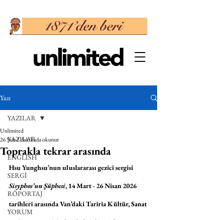
Yazı
YAZILAR
Unlimited
YAZILAR
26 Şub
2 dakikada okunur
Toprakla tekrar arasında
ENGLISH
Hsu Yunghsu’nun uluslararası gezici sergisi 
SERGİ
Sisyphos’un Şüphesi
, 14 Mart - 26 Nisan 2026 
RÖPORTAJ
tarihleri arasında Van’daki Tariria Kültür, Sanat 
YORUM