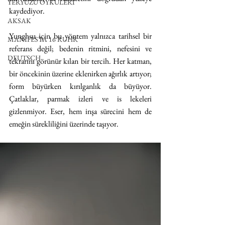
YERYÜZÜ ÖYKÜLERİ
kaydediyor.
AKSAK
Yunghsu için bu yöntem yalnızca tarihsel bir 
MANIFESTA 16 RUHR
referans değil; bedenin ritmini, nefesini ve 
DEUTSCH
tekrarını görünür kılan bir tercih. Her katman, 
bir öncekinin üzerine eklenirken ağırlık artıyor; 
form büyürken kırılganlık da büyüyor. 
Çatlaklar, parmak izleri ve is lekeleri 
gizlenmiyor. Eser, hem inşa sürecini hem de 
emeğin sürekliliğini üzerinde taşıyor.