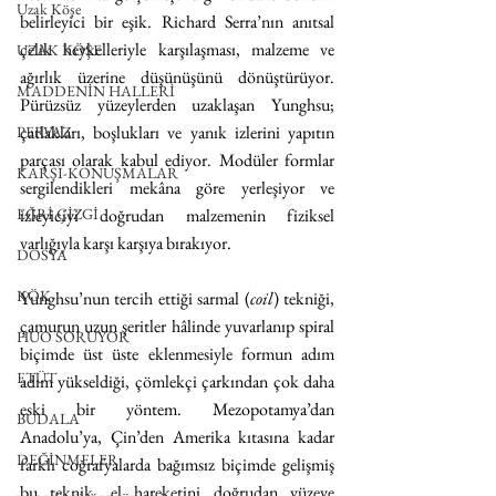
Uzak Köşe
belirleyici bir eşik. Richard Serra’nın anıtsal 
çelik heykelleriyle karşılaşması, malzeme ve 
UZAK KÖŞE
ağırlık üzerine düşünüşünü dönüştürüyor. 
MADDENİN HALLERİ
Pürüzsüz yüzeylerden uzaklaşan Yunghsu; 
çatlakları, boşlukları ve yanık izlerini yapıtın 
PERVAZ
parçası olarak kabul ediyor. Modüler formlar 
KARŞI-KONUŞMALAR
sergilendikleri mekâna göre yerleşiyor ve 
izleyiciyi doğrudan malzemenin fiziksel 
EĞRİ ÇİZGİ
varlığıyla karşı karşıya bırakıyor.
DOSYA
KÖK
Yunghsu’nun tercih ettiği sarmal (
coil
) tekniği, 
çamurun uzun şeritler hâlinde yuvarlanıp spiral 
HUO SORUYOR
biçimde üst üste eklenmesiyle formun adım 
ETÜT
adım yükseldiği, çömlekçi çarkından çok daha 
eski bir yöntem. Mezopotamya’dan 
BUDALA
Anadolu’ya, Çin’den Amerika kıtasına kadar 
DEĞİNMELER
farklı coğrafyalarda bağımsız biçimde gelişmiş 
bu teknik, el hareketini doğrudan yüzeye 