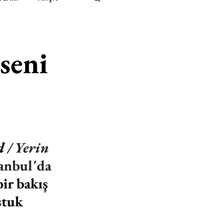
IMITED KIDS
KİTAP
seni
ER
500K
 UNLIMITED
 / 
Yerin 
tanbul'da 
ir bakış 
ştuk