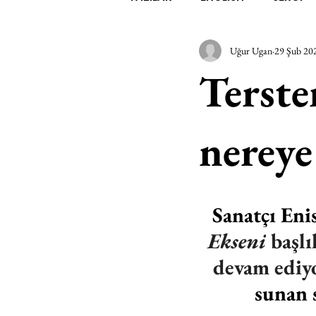
Uğur Ugan
29 Şub 20
EDEBİYAT
SİNEMA
A
Terste
MİMARİ
MÜZİK
EGZER
nerey
AK-SAYANLAR
#GEÇMİŞ
Sanatçı Eni
AKS-ENDAZ
TUHAF AÇI
Ekseni
 başl
devam ediyo
sunan 