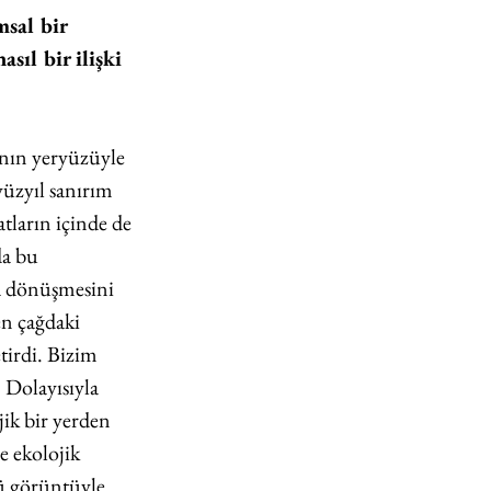
sal bir 
sıl bir ilişki 
nın yeryüzüyle 
üzyıl sanırım 
atların içinde de 
a bu 
ya dönüşmesini 
n çağdaki 
tirdi. Bizim 
 Dolayısıyla 
ik bir yerden 
e ekolojik 
rü görüntüyle 