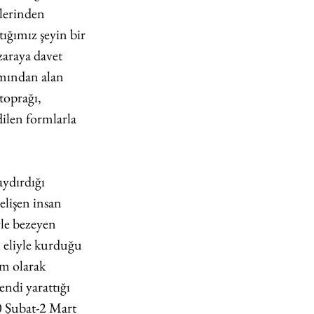
lerinden 
ığımız şeyin bir 
araya davet 
mından alan 
toprağı, 
dilen formlarla 
ydırdığı 
elişen insan 
yle bezeyen 
 eliyle kurduğu 
ım olarak 
ndi yarattığı 
0 Şubat-2 Mart 