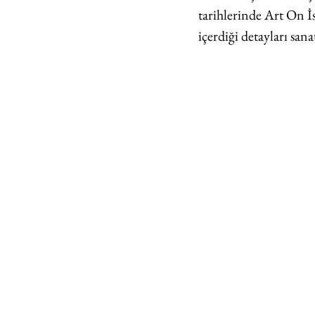
tarihlerinde Art On İs
içerdiği detayları san