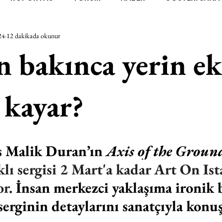
24
12 dakikada okunur
RAŞTIRMA
BİENAL
TASARIM
ÇALIŞMA
UNL
n bakınca yerin ek
SİZLER
YEL TOZ PORTRELER
ON SORULUK SOHBETL
e kayar?
TEBUGÜN
XXY
ODAK: RESİM
KIVRIM
PARIS
s Malik Duran’ın 
Axis of the Ground
SINIRSIZ ZİYARETLER
ıklı sergisi 2 Mart'a kadar Art On Is
r. 
İnsan merkezci yaklaşıma ironik b
serginin detaylarını sanatçıyla konu