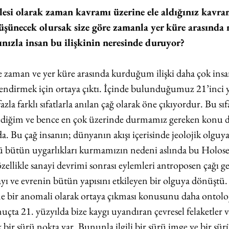
lesi olarak zaman kavramı üzerine ele aldığınız kavram
şünecek olursak size göre zamanla yer küre arasında na
çınızla insan bu ilişkinin neresinde duruyor?
 zaman ve yer küre arasında kurduğum ilişki daha çok insa
çlendirmek için ortaya çıktı. İçinde bulunduğumuz 21’inci y
azla farklı sıfatlarla anılan çağ olarak öne çıkıyordur. Bu sıf
diğim ve bence en çok üzerinde durmamız gereken konu d
da. Bu çağ insanın; dünyanın akışı içerisinde jeolojik olgu
kü bütün uygarlıkları kurmamızın nedeni aslında bu Holose
ellikle sanayi devrimi sonrası eylemleri antroposen çağı ge
yı ve evrenin bütün yapısını etkileyen bir olguya dönüştü. 
 bir anomali olarak ortaya çıkması konusunu daha ontoloj
uçta 21. yüzyılda bize kaygı uyandıran çevresel felaketler v
k bir sürü nokta var. Bununla ilgili bir sürü imge ve bir sü