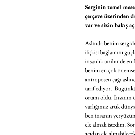
Serginin temel mese
çerçeve üzerinden dü
var ve sizin bakış a
Aslında benim sergide
ilişkisi bağlamını gü
insanlık tarihinde en f
benim en çok önemse
antroposen çağı aslın
tarif ediyor.  Bugün
ortam oldu. İnsanın öz
varlığımız artık dünya
ben insanın yeryüzüne
ele almak istedim. Son
açıdan ele alınabilece