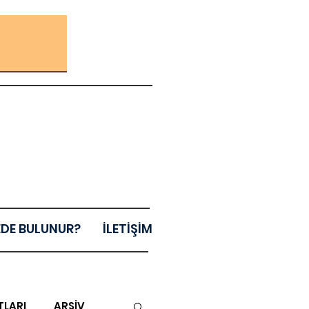
EDE BULUNUR?
İLETİŞİM
TLARI
ARŞİV