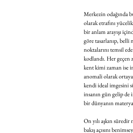
Merkezin odağında bul
olarak etrafını yüceli
bir anlam arayışı için
göre tasarlanıp, belli
noktalarını temsil ede
kodlandı. Her geçen z
kent kimi zaman ise i
anomali olarak ortaya
kendi ideal imgesini 
insanın gün gelip de i
bir dünyanın materyall
On yılı aşkın süredir
bakış açısını benims