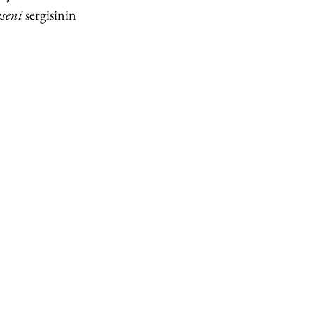
kseni
 sergisinin 