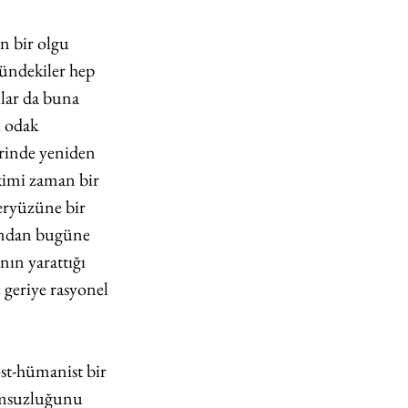
n bir olgu 
zündekiler hep 
ılar da buna 
i odak 
erinde yeniden 
kimi zaman bir 
eryüzüne bir 
şundan bugüne 
ın yarattığı 
 geriye rasyonel 
st-hümanist bir 
umsuzluğunu 