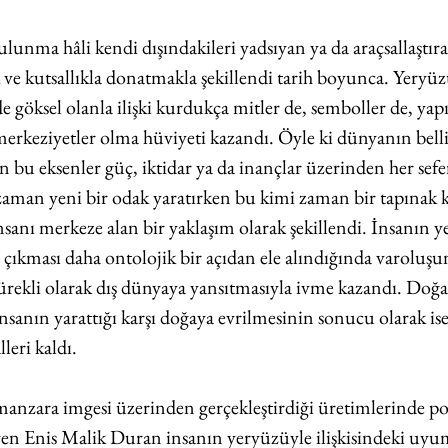
unma hâli kendi dışındakileri yadsıyan ya da araçsallaştıra
k ve kutsallıkla donatmakla şekillendi tarih boyunca. Yeryü
de göksel olanla ilişki kurdukça mitler de, semboller de, yap
 merkeziyetler olma hüviyeti kazandı. Öyle ki dünyanın bell
n bu eksenler güç, iktidar ya da inançlar üzerinden her sef
aman yeni bir odak yaratırken bu kimi zaman bir tapınak 
nsanı merkeze alan bir yaklaşım olarak şekillendi. İnsanın y
 çıkması daha ontolojik bir açıdan ele alındığında varolu
sürekli olarak dış dünyaya yansıtmasıyla ivme kazandı. Doğan
nsanın yarattığı karşı doğaya evrilmesinin sonucu olarak ise
eri kaldı. 
 manzara imgesi üzerinden gerçekleştirdiği üretimlerinde po
eyen Enis Malik Duran insanın yeryüzüyle ilişkisindeki uy