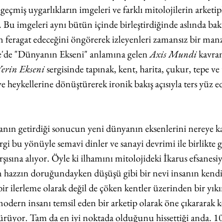
eçmiş uygarlıkların imgeleri ve farklı mitolojilerin arketip
 Bu imgeleri aynı bütün içinde birleştirdiğinde aslında bakt
ragat edeceğini öngörerek izleyenleri zamansız bir manz
ce'de "Dünyanın Ekseni" anlamına gelen 
Axis Mundi
 kavra
Yerin Ekseni 
sergisinde tapınak, kent, harita, çukur, tepe ve 
 heykellerine dönüştürerek ironik bakış açısıyla ters yüz e
anın getirdiği sonucun yeni dünyanın eksenlerini nereye ka
i bu yönüyle semavi dinler ve sanayi devrimi ile birlikte g
şısına alıyor. Öyle ki ilhamını mitolojideki İkarus efsanesi
un hazzın doruğundayken düşüşü gibi bir nevi insanın kendi
ir ilerleme olarak değil de çöken kentler üzerinden bir yık
odern insanı temsil eden bir arketip olarak öne çıkararak ke
ürüyor. Tam da en iyi noktada olduğunu hissettiği anda. 1