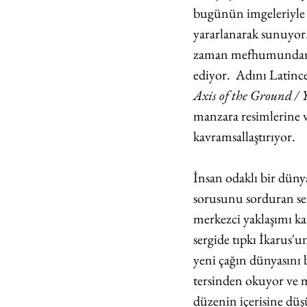
bugünün imgeleriyle g
yararlanarak sunuyor.
zaman mefhumundan fe
ediyor.  Adını Latin
Axis of the Ground / 
manzara resimlerine ve
kavramsallaştırıyor. 
İnsan odaklı bir düny
sorusunu sorduran serg
merkezci yaklaşımı kar
sergide tıpkı İkarus'
yeni çağın dünyasını b
tersinden okuyor ve m
düzenin içerisine düş