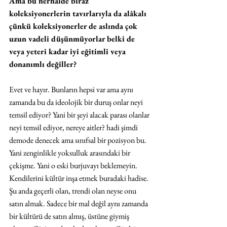
Ama bu herhalde biraz 
koleksiyonerlerin tavırlarıyla da alâkalı 
çünkü koleksiyonerler de aslında çok 
uzun vadeli düşünmüyorlar belki de 
veya yeteri kadar iyi eğitimli veya 
donanımlı değiller?
Evet ve hayır. Bunların hepsi var ama aynı 
zamanda bu da ideolojik bir duruş onlar neyi 
temsil ediyor? Yani bir şeyi alacak parası olanlar 
neyi temsil ediyor, nereye aitler? hadi şimdi 
demode denecek ama sınıfsal bir pozisyon bu. 
Yani zenginlikle yoksulluk arasındaki bir 
çekişme. Yani o eski burjuvayı beklemeyin. 
Kendilerini kültür inşa etmek buradaki hadise. 
Şu anda geçerli olan, trendi olan neyse onu 
satın almak. Sadece bir mal değil aynı zamanda 
bir kültürü de satın almış, üstüne giymiş 