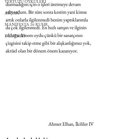
YERYÜZÜ ÖYKÜLERİ
durmadığım için o işleri üretmeye devam 
ediyordum. Bir süre sonra kestim yani kimse 
AKSAK
artık onlarla ilgilenmedi benim yaptıklarımla 
MANIFESTA 16 RUHR
da çok ilgilenmedi. En hızlı satışın ve ilginin 
olduğu dönem oydu çünkü bir sanatçının 
DEUTSCH
çizgisini takip etme gibi bir alışkanlığımız yok, 
aktüel olan bir dönem önem kazanıyor. 
Ahmet Elhan, İkililer IV