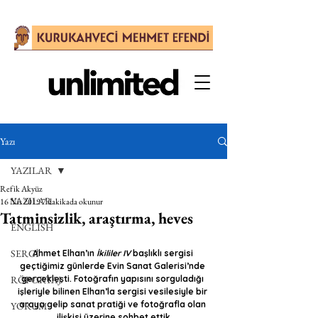
Yazı
YAZILAR
Refik Akyüz
YAZILAR
16 Nis 2019
7 dakikada okunur
Tatminsizlik, araştırma, heves
ENGLISH
SERGİ
Ahmet Elhan’ın 
İkililer IV
 başlıklı sergisi 
geçtiğimiz günlerde Evin Sanat Galerisi’nde 
RÖPORTAJ
gerçekleşti. Fotoğrafın yapısını sorguladığı 
işleriyle bilinen Elhan’la sergisi vesilesiyle bir 
araya gelip sanat pratiği ve fotoğrafla olan 
YORUM
ilişkisi üzerine sohbet ettik