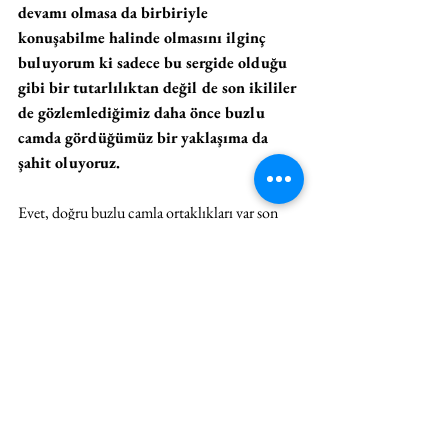
devamı olmasa da birbiriyle 
konuşabilme halinde olmasını ilginç 
buluyorum ki sadece bu sergide olduğu 
gibi bir tutarlılıktan değil de son ikililer 
de gözlemlediğimiz daha önce buzlu 
camda gördüğümüz bir yaklaşıma da 
şahit oluyoruz. 
Evet, doğru buzlu camla ortaklıkları var son 
ikililerin. Bu belki de soruyu bir oradan bir 
buradan bir şuradan sormakla ilgilidir. Bir 
diğeri de İnternet sayesinde farklı fotoğraf 
yapma biçimlerini gördükçe o yapma 
yöntemiyle bunu sorayım şu yapma yöntemiyle 
aynı soruyu sorayım diye etrafında 
geziniyorum. Ben içinde olarak birbiriyle 
bağlantılarını o kadar fark etmeyebiliyorum. 
Ancak bir üçüncü göz bakınca bu ilişkileri 