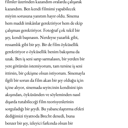
filmler üzerinden kazandım oralarda çalışarak 
kazandım. Ben kendi filmimi yapabilecek 
miyim sorusuna yanıtım hayır oldu. Sinema 
hem maddi imkânlar gerektiriyor hem de ekip 
çalışması gerektiriyor. Fotoğraf çok tekil bir 
şey, kendi başınasın. Nerdeyse yazarlık gibi, 
ressamlık gibi bir şey. Bir de film öyküsellik 
gerektiriyor o öyküsellik benim bakışıma da 
uzak. Ben iş seni sarıp sarmalasın, bir yerden bir 
yere götürsün istemiyorum, tam tersine iş seni 
ittirsin, bir çekişme olsun istiyorum. Sinemayla 
ilgili bir sorun da film akan bir şey olduğu için 
içine alıyor, sinemada seyircinin kendisini işin 
akışından, öyküsünden ve söyleminden nasıl 
dışarda tutabileceği film teorisyenlerinin 
sorguladığı bir şeydi. Bu yabancılaştırma efekti 
dediğimizi tiyatroda Brecht denedi, buna 
benzer bir şey, izleyici farkında olsun bir 