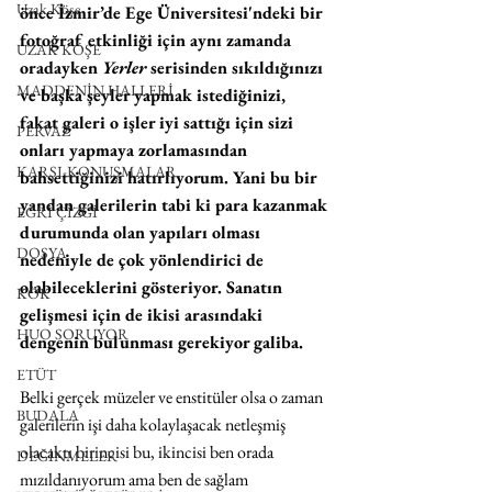
Uzak Köşe
önce İzmir’de Ege Üniversitesi'ndeki bir 
fotoğraf etkinliği için aynı zamanda 
UZAK KÖŞE
oradayken 
Yerler
 serisinden sıkıldığınızı 
MADDENİN HALLERİ
ve başka şeyler yapmak istediğinizi, 
fakat galeri o işler iyi sattığı için sizi 
PERVAZ
onları yapmaya zorlamasından 
KARŞI-KONUŞMALAR
bahsettiğinizi hatırlıyorum. Yani bu bir 
yandan galerilerin tabi ki para kazanmak 
EĞRİ ÇİZGİ
durumunda olan yapıları olması 
DOSYA
nedeniyle de çok yönlendirici de 
olabileceklerini gösteriyor. Sanatın 
KÖK
gelişmesi için de ikisi arasındaki 
HUO SORUYOR
dengenin bulunması gerekiyor galiba.
ETÜT
Belki gerçek müzeler ve enstitüler olsa o zaman 
BUDALA
galerilerin işi daha kolaylaşacak netleşmiş 
olacaktı birincisi bu, ikincisi ben orada 
DEĞİNMELER
mızıldanıyorum ama ben de sağlam 