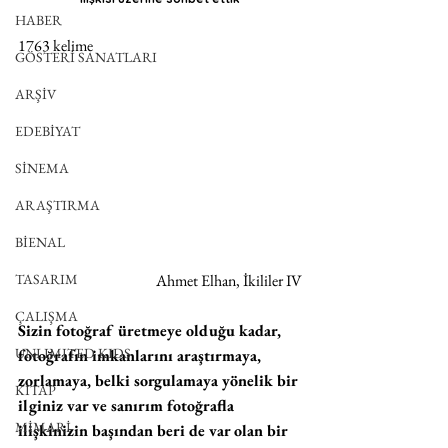
HABER
1763 kelime
GÖSTERİ SANATLARI
ARŞİV
EDEBİYAT
SİNEMA
ARAŞTIRMA
BİENAL
TASARIM
Ahmet Elhan, İkililer IV
ÇALIŞMA
Sizin fotoğraf üretmeye olduğu kadar, 
UNLIMITED KIDS
fotoğrafın imkanlarını araştırmaya, 
zorlamaya, belki sorgulamaya yönelik bir 
KİTAP
ilginiz var ve sanırım fotoğrafla 
MİMARİ
ilişkinizin başından beri de var olan bir 