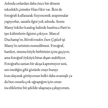
Aslında onlardan daha önce bir dönem 
tekerlekli çizimler filan fikir var. İkisi de 
fotoğrafı kullanarak fizyonomik araştırmalar 
yapıyorlar, sanatla ilgisi yok aslında. Sonra 
Marey'inkiler katalog halinde basılınca Paris'te 
işte kübistlerin ilgisini çekiyor. Marcel 
Duchamp’ın 
Merdivenden İnen Çıplak
 işi 
Marey'in serisinin resmedilmesi. Fotoğraf, 
hareket, sinema böyle birbirinin içine geçiyor, 
ama fotoğraf öyküyü biraz dışarı atabiliyor. 
Fotoğrafta zaman bir akışa kaptırmıyor seni, 
sen istediğin gibi gözünle orayı burayı 
kurcalayarak görüyorsun belki daha avantajlı ya 
da ben onunla çok uğraştığım için onun 
inceliklerine bir şekilde ulaşmaya çalışıyorum. 