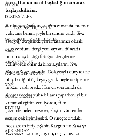
tavır. Bunun nasıl başladığını sorarak 
MÜZİK
başlayabilirim. 
EGZERSİZLER
Benim fotoğrafa başladığım zamanda İnternet 
YEL TOZ PORTRELER
yok, ama benim şöyle bir şansım vardı. 
Yeni 
ON SORULUK SOHBETLER
Fotoğraf 
dergisinde grafik tasarımcı olarak 
çalışıyordum, dergi yeni sayısını dünyada 
500K
bütün ulaşabildiği fotoğraf dergilerine 
AK-SAYANLAR
yolluyordu onlar da birer sayılarını 
Yeni 
Fotoğraf
'a yolluyordu. Dolayısıyla dünyada ne 
#GEÇMİŞTEBUGÜN
olup bittiğini üç beş ay gecikmeyle takip etme 
XXY
imkânı vardı orada. Hemen sonrasında da 
sinema üzerine yüksek lisans yaparken iyi bir 
ODAK: RESİM
kuramsal eğitim veriliyordu, film 
KIVRIM
çözümlemeleri meselesi, eleştiri yöntemleri 
benim çok ilgimi çekti. O süreçte oradaki 
PARIS UNLIMITED
hocalardan biriyle Şahin Kaygun’un 
Sanatçı 
AKS-ENDAZ
Portreleri
 üzerine çalıştım, o işi yapısalcı 