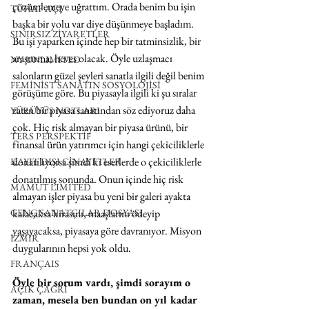
çözümlemeye uğrattım. Orada benim bu işin 
TUHAF AÇI
başka bir yolu var diye düşünmeye başladım. 
SINIRSIZ ZİYARETLER
Bu işi yaparken içinde hep bir tatminsizlik, bir 
araştırma, heves olacak. Öyle uzlaşmacı 
NY UNLIMITED
salonların güzel şeyleri sanatla ilgili değil benim 
FEMİNİST SANATIN SOSYOLOJİSİ
görüşüme göre. Bu piyasayla ilgili ki şu sıralar 
zaten bir piyasa sanatından söz ediyoruz daha 
YÜRÜYÜŞ NOTLARI
çok. Hiç risk almayan bir piyasa ürünü, bir 
TERS PERSPEKTİF
finansal ürün yatırımcı için hangi çekiciliklerle 
donatılıyorsa şimdi ki eserlerde o çekiciliklerle 
KAYIT DIŞI CİNAYETLER
donatılmış sonunda. Onun içinde hiç risk 
MAMUT LIMITED
almayan işler piyasa bu yeni bir galeri ayakta 
GENÇ SANATÇILAR DOSYASI
kalacaksa kirasını, maaşlarını ödeyip 
yaşayacaksa, piyasaya göre davranıyor. Misyon 
İZMİR
duygularının hepsi yok oldu.
FRANÇAIS
Öyle bir sorum vardı, şimdi sorayım o 
AÇIK ÇAĞRI
zaman, mesela ben bundan on yıl kadar 