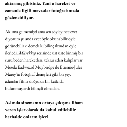
aktarmış gibisiniz. Yani o hareket ve 
zamanla ilgili mevzular fotoğrafınızda 
gözlenebiliyor.
Aklıma gelmemişti ama sen söyleyince evet 
diyorum şu anda evet öyle okunabilir öyle 
görünebilir o demek ki bilinçaltından öyle 
ilerledi. 
Mürekkep 
serisinde üst üste binmiş bir 
sürü beden hareketleri, tekrar eden kalıplar var. 
Mesela Eadweard Muybridge ile Étienne-Jules 
Marey'in fotoğraf deneyleri gibi bir şey, 
adamlar filme doğru da bir katkıda 
bulunmuşlardı bilinçli olmadan.
Aslında sinemanın ortaya çıkışına ilham 
veren işler olarak da kabul edilebilir 
herhalde onların işleri.