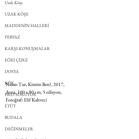
Uzak Köşe
UZAK KÖŞE
MADDENİN HALLERİ
PERVAZ
KARŞI-KONUŞMALAR
EĞRİ ÇİZGİ
DOSYA
KÖK
Nasan Tur, Kimim Ben?, 2017, 
Ayna, 100 x 80 cm, 5 edisyon, 
HUO SORUYOR
Fotoğraf: Elif Kahveci
ETÜT
BUDALA
DEĞİNMELER