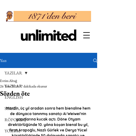
Yazı
YAZILAR
Evrim Altuğ
YAZILAR
26 Tem 2018
17 dakikada okunur
Sözden öte
ENGLISH
SERGİ
Mardin, üç yıl aradan sonra hem bienaline hem 
de dünyaca tanınmış sanatçı Ai Weiwei'nin 
RÖPORTAJ
yapıtlarına kucak açtı. Döne Otyam 
direktörlüğünde 10. yılına koşan bienal bu yıl, 
Fırat Arapoğlu, Nazlı Gürlek ve Derya Yücel 
YORUM
küratörlüğünde 50 dolayında sanatçı ve 