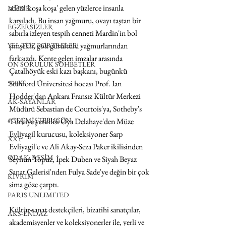
adeta 'koşa koşa' gelen yüzlerce insanla 
MÜZİK
karşıladı. Bu insan yağmuru, ovayı taştan bir 
EGZERSİZLER
sabırla izleyen tespih cenneti Mardin'in bol 
şimşekli, gök gürültülü yağmurlarından 
YEL TOZ PORTRELER
farksızdı. Kente gelen imzalar arasında 
ON SORULUK SOHBETLER
Çatalhöyük eski kazı başkanı, bugünkü 
500K
Stanford Üniversitesi hocası Prof. Ian 
Hodder'dan Ankara Fransız Kültür Merkezi 
AK-SAYANLAR
Müdürü Sebastian de Courtois'ya, Sotheby's 
#GEÇMİŞTEBUGÜN
Türkiye yetkilisi Oya Delahaye'den Müze 
Evliyagil kurucusu, koleksiyoner Sarp 
XXY
Evliyagil'e ve Ali Akay-Seza Paker ikilisinden 
ODAK: RESİM
Seyhun Topuz, İpek Duben ve Siyah Beyaz 
Sanat Galerisi'nden Fulya Sade'ye değin bir çok 
KIVRIM
sima göze çarptı.
PARIS UNLIMITED
Kültür-sanat destekçileri, bizatihi sanatçılar, 
AKS-ENDAZ
akademisyenler ve koleksiyonerler ile, yerli ve 