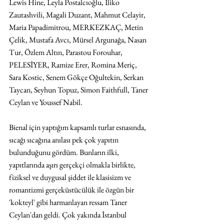
Lewis Hine, Leyla Postalcıoğlu, Iliko 
Zautashvili, Magali Duzant, Mahmut Celayir, 
Maria Papadimitrou, MERKEZKAÇ, Metin 
Çelik, Mustafa Avcı, Mürsel Argunağa, Nasan 
Tur, Özlem Altın, Parastou Forouhar, 
PELESİYER, Ramize Erer, Romina Meriç, 
Sara Kostic, Senem Gökçe Oğultekin, Serkan 
Taycan, Seyhun Topuz, Simon Faithfull, Taner 
Ceylan ve Youssef Nabil.
Bienal için yaptığım kapsamlı turlar esnasında, 
sıcağı sıcağına anılası pek çok yapıtın 
bulunduğunu gördüm. Bunların ilki, 
yapıtlarında aşırı gerçekçi olmakla birlikte, 
fiziksel ve duygusal şiddet ile klasisizm ve 
romantizmi gerçeküstücülük ile özgün bir 
'kokteyl' gibi harmanlayan ressam Taner 
Ceylan'dan geldi. Çok yakında İstanbul 