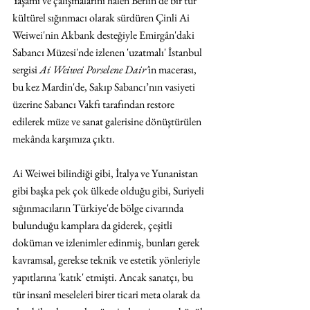
Yaşamı ve çalışmalarını halen Berlin'de bir tür 
kültürel sığınmacı olarak sürdüren Çinli Ai 
Weiwei'nin Akbank desteğiyle Emirgân'daki 
Sabancı Müzesi'nde izlenen 'uzatmalı' İstanbul 
sergisi 
Ai Weiwei Porselene Dair'
in macerası, 
bu kez Mardin'de, Sakıp Sabancı’nın vasiyeti 
üzerine Sabancı Vakfı tarafından restore 
edilerek müze ve sanat galerisine dönüştürülen 
mekânda karşımıza çıktı. 
Ai Weiwei bilindiği gibi, İtalya ve Yunanistan 
gibi başka pek çok ülkede olduğu gibi, Suriyeli 
sığınmacıların Türkiye'de bölge civarında 
bulunduğu kamplara da giderek, çeşitli 
doküman ve izlenimler edinmiş, bunları gerek 
kavramsal, gerekse teknik ve estetik yönleriyle 
yapıtlarına 'katık' etmişti. Ancak sanatçı, bu 
tür insanî meseleleri birer ticari meta olarak da 