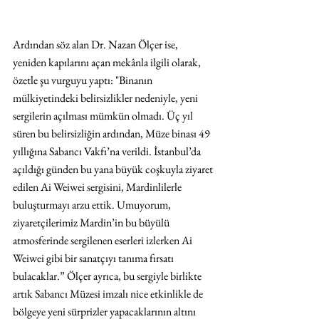
Ardından söz alan Dr. Nazan Ölçer ise, 
yeniden kapılarını açan mekânla ilgili olarak, 
özetle şu vurguyu yaptı: "Binanın 
mülkiyetindeki belirsizlikler nedeniyle, yeni 
sergilerin açılması mümkün olmadı. Üç yıl 
süren bu belirsizliğin ardından, Müze binası 49 
yıllığına Sabancı Vakfı’na verildi. İstanbul’da 
açıldığı günden bu yana büyük coşkuyla ziyaret 
edilen Ai Weiwei sergisini, Mardinlilerle 
buluşturmayı arzu ettik. Umuyorum, 
ziyaretçilerimiz Mardin’in bu büyülü 
atmosferinde sergilenen eserleri izlerken Ai 
Weiwei gibi bir sanatçıyı tanıma fırsatı 
bulacaklar.” Ölçer ayrıca, bu sergiyle birlikte 
artık Sabancı Müzesi imzalı nice etkinlikle de 
bölgeye yeni sürprizler yapacaklarının altını 