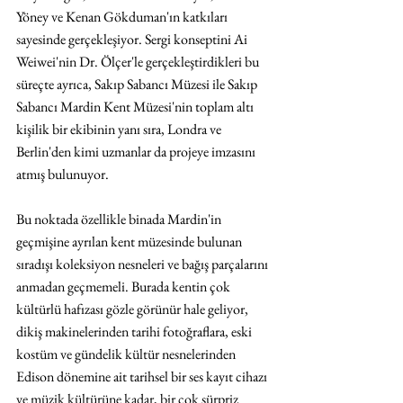
Yöney ve Kenan Gökduman'ın katkıları 
sayesinde gerçekleşiyor. Sergi konseptini Ai 
Weiwei'nin Dr. Ölçer'le gerçekleştirdikleri bu 
süreçte ayrıca, Sakıp Sabancı Müzesi ile Sakıp 
Sabancı Mardin Kent Müzesi'nin toplam altı 
kişilik bir ekibinin yanı sıra, Londra ve 
Berlin'den kimi uzmanlar da projeye imzasını 
atmış bulunuyor.
Bu noktada özellikle binada Mardin'in 
geçmişine ayrılan kent müzesinde bulunan 
sıradışı koleksiyon nesneleri ve bağış parçalarını 
anmadan geçmemeli. Burada kentin çok 
kültürlü hafızası gözle görünür hale geliyor, 
dikiş makinelerinden tarihi fotoğraflara, eski 
kostüm ve gündelik kültür nesnelerinden 
Edison dönemine ait tarihsel bir ses kayıt cihazı 
ve müzik kültürüne kadar, bir çok sürpriz 