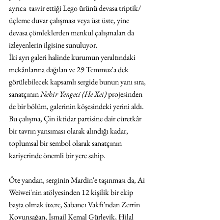
ayrıca  tasvir ettiği Lego ürünü devasa triptik/
üçleme duvar çalışması veya üst üste, yine 
devasa çömleklerden menkul çalışmaları da 
izleyenlerin ilgisine sunuluyor. 
İki ayrı galeri halinde kurumun yeraltındaki 
mekânlarına dağılan ve 29 Temmuz'a dek 
görülebilecek kapsamlı sergide bunun yanı sıra, 
sanatçının 
Nehir Yengeci (He Xei)
 projesinden 
de bir bölüm, galerinin köşesindeki yerini aldı. 
Bu çalışma, Çin iktidar partisine dair cüretkâr 
bir tavrın yansıması olarak alındığı kadar, 
toplumsal bir sembol olarak sanatçının 
kariyerinde önemli bir yere sahip.
Öte yandan, serginin Mardin'e taşınması da, Ai 
Weiwei'nin atölyesinden 12 kişilik bir ekip 
başta olmak üzere, Sabancı Vakfı'ndan Zerrin 
Koyunsağan, İsmail Kemal Gürleyik, Hilal 