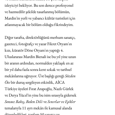
izleyiciyi bekliyor. Bu son derece profesyonel 
ve hazmedilir şekilde tasarlanmış bölümün, 
Mardin'in yerli ve yabancı kültür turistleri için 
atlanmayacak bir bölüm olduğu fikrindeyim. 
Diğer tarafta, direktörlüğünü merhum sanatçı, 
gazeteci, fotoğrafçı ve yazar Fikret Otyam'ın 
kızı, küratör Döne Otyam'ın yaptığı 4. 
Uluslararası Mardin Bienali ise bu yıl yine uzun 
bir aranın ardından, normalden yaklaşık en az 
bir yıl daha fazla sonra kent sokak ve tarihsel 
mekânlarına uğruyor. Üst başlığı gereği 
Sözden 
Öte
 bir duruş sergileyen etkinlik, AİCA 
Türkiye üyeleri Fırat Arapoğlu, Nazlı Gürlek 
ve Derya Yücel'in yine bu isim sırasıyla gidersek 
Sonsuz Bakış
, 
Beden Dili
 ve 
Sınırlar ve Eşikler
temalarıyla 11 ayrı mekân ile kamusal alanda 
düzenledikleri, toplam 50 sanatçı ve 