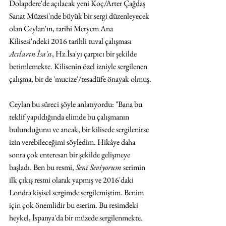
Dolapdere'de açılacak yeni Koç/Arter Çağdaş 
Sanat Müzesi'nde büyük bir sergi düzenleyecek 
olan Ceylan'ın, tarihi Meryem Ana 
Kilisesi'ndeki 2016 tarihli tuval çalışması 
Acıların İsa'sı
, Hz.İsa'yı çarpıcı bir şekilde 
betimlemekte. Kilisenin özel izniyle sergilenen 
çalışma, bir de 'mucize'/tesadüfe önayak olmuş.
Ceylan bu süreci şöyle anlatıyordu: "Bana bu 
teklif yapıldığında elimde bu çalışmanın 
bulunduğunu ve ancak, bir kilisede sergilenirse 
izin verebileceğimi söyledim. Hikâye daha 
sonra çok enteresan bir şekilde gelişmeye 
başladı. Ben bu resmi, 
Seni Seviyorum
 serimin 
ilk çıkış resmi olarak yapmış ve 2016'daki 
Londra kişisel sergimde sergilemiştim. Benim 
için çok önemlidir bu eserim. Bu resimdeki 
heykel, İspanya'da bir müzede sergilenmekte. 