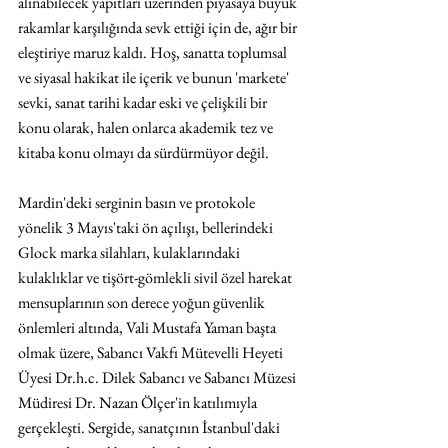
alınabilecek yapıtları üzerinden piyasaya büyük 
rakamlar karşılığında sevk ettiği için de, ağır bir 
eleştiriye maruz kaldı. Hoş, sanatta toplumsal 
ve siyasal hakikat ile içerik ve bunun 'markete' 
sevki, sanat tarihi kadar eski ve çelişkili bir 
konu olarak, halen onlarca akademik tez ve 
kitaba konu olmayı da sürdürmüyor değil.
Mardin'deki serginin basın ve protokole 
yönelik 3 Mayıs'taki ön açılışı, bellerindeki 
Glock marka silahları, kulaklarındaki 
kulaklıklar ve tişört-gömlekli sivil özel harekat 
mensuplarının son derece yoğun güvenlik 
önlemleri altında, Vali Mustafa Yaman başta 
olmak üzere, Sabancı Vakfı Mütevelli Heyeti 
Üyesi Dr.h.c. Dilek Sabancı ve Sabancı Müzesi 
Müdiresi Dr. Nazan Ölçer'in katılımıyla 
gerçekleşti. Sergide, sanatçının İstanbul'daki 