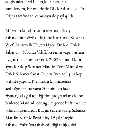
sergisinden özel bir seçki izleyenlere 
sunulurken, bir müjde de Dilek Sabancı ve Dr. 
Ölçer tarafından kamuoyu ile paylaşıldı. 
Müzenin kurulmasının merhum Sakıp 
Sabancı’nın sözü olduğunu hatırlatan Sabancı 
Vakfı Mütevelli Heyeti Üyesi Dr.h.c. Dilek 
Sabancı, “Sabancı Vakfı,bu tarihi yapıyı aslına 
uygun olarak restore etti. 2009 yılının Ekim 
ayında Sakıp Sabancı Mardin Kent Müzesi ve 
Dilek Sabancı Sanat Galerisi’nin açılışını hep 
birlikte yaptık. Ne mutlu ki, müzemiz 
açıldığından bu yana 700 binden fazla 
ziyaretçiyi ağırladı. Eğitim programlarıyla, on 
binlerce Mardinli çocuğa ve gence kültür-sanat 
bilinci kazandırdı. Bugün sizlere Sakıp Sabancı 
Mardin Kent Müzesi’nin, 49 yıl süreyle 
Sabancı Vakfı’na tahsis edildiği müjdesini 