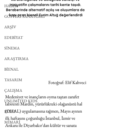
inisiyatifin çalışmalarını tarihi kente taşıdı. 
HABER
Beraberinde alternatif açılış ve oluşumlara da 
kapı açan bienali Evrim Altuğ değerlendirdi
GÖSTERİ SANATLARI
ARŞİV
EDEBİYAT
SİNEMA
ARAŞTIRMA
BİENAL
TASARIM
Fotoğraf: Elif Kahveci
ÇALIŞMA
Medeniyet ve inançların oyma taştan zarafet 
UNLIMITED KIDS
labirenti Mardin, yürürlükteki olağanüstü hal 
(OHAL) uygulamasına rağmen, Mayıs ayının 
KİTAP
ilk haftasını çoğunluğu İstanbul, İzmir ve 
MİMARİ
Ankara ile Diyarbakır'dan kültür ve sanata 