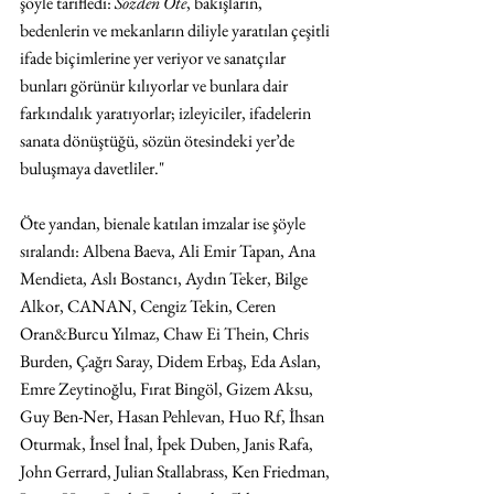
şöyle tarifledi: 
Sözden Öte
, bakışların, 
bedenlerin ve mekanların diliyle yaratılan çeşitli 
ifade biçimlerine yer veriyor ve sanatçılar 
bunları görünür kılıyorlar ve bunlara dair 
farkındalık yaratıyorlar; izleyiciler, ifadelerin 
sanata dönüştüğü, sözün ötesindeki yer’de 
buluşmaya davetliler."
Öte yandan, bienale katılan imzalar ise şöyle 
sıralandı: Albena Baeva, Ali Emir Tapan, Ana 
Mendieta, Aslı Bostancı, Aydın Teker, Bilge 
Alkor, CANAN, Cengiz Tekin, Ceren 
Oran&Burcu Yılmaz, Chaw Ei Thein, Chris 
Burden, Çağrı Saray, Didem Erbaş, Eda Aslan, 
Emre Zeytinoğlu, Fırat Bingöl, Gizem Aksu, 
Guy Ben-Ner, Hasan Pehlevan, Huo Rf, İhsan 
Oturmak, İnsel İnal, İpek Duben, Janis Rafa, 
John Gerrard, Julian Stallabrass, Ken Friedman, 