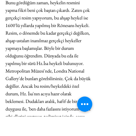
Bunu gördüğüm zaman, heykelin resmini 
yapma fikri beni çok baştan çıkardı. Zaten çok 
gerçekçi resim yapıyorum, bu ahşap heykel ise 
1600'lü yıllarda yapılmış bir Rönesans heykeli. 
Resim, o dönemde bu kadar gerçekçi değilken, 
ahşap ustaları inanılmaz gerçekçi heykeller 
yapmaya başlamışlar. Böyle bir durum 
olduğunu öğrendim. Dünyada bu eda ile 
yapılmış bir sürü Hz.İsa heykeli bulunuyor. 
Metropolitan Müzesi'nde, Londra National 
Gallery'de bunları görebilirsiniz. Çok da büyük 
değiller. Ancak bu resim/heykeldeki özel 
durum, Hz. İsa'nın acıya hazır olarak 
beklemesi. Dudakları aralık, hafif de bir şehvet 
duygusu ile, 'ben daha fazlasını istiyorum' diyor 
gibi ellerini uzatıyor, teslimiyet içinde, acıya 
razı, bir kabulleniş içerisinde. Ve ben bu 
resimden yola çıkarak, serinin diğer resimlerini 