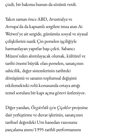
çizdi, bir bakıma bunun da sözünü verdi. 
Yakın zaman önce ABD, Avustralya ve 
Avrupa'da da kapsamlı sergilere imza atan Ai 
Weiwei'ye ait sergide, günümüz sosyal ve siyasal 
çelişkilerini nazik Çin porselen işçiliğiyle 
harmanlayan yapıtlar başı çekti. Sabancı 
Müzesi'nden alıntılayacak olursak, kültürel ve 
tarihi önemi büyük olan porselen, sanatçının 
sahicilik, değer sistemlerinin tarihteki 
dönüşümü ve sanatın toplumsal değişimi 
etkilemekteki rolü konusunda ortaya attığı 
temel sorulara bir kapı açma görevi üstleniyor.  
Diğer yandan, 
Özgürlük için Çiçekler
 projesine 
dair yerleştirme ve duvar işlerinin, sanatçının 
tarihsel değerdeki Urn hanedan vazosunu 
parçalama anını/1995 tarihli performansını 