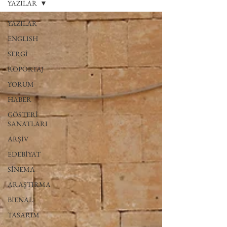
YAZILAR
YAZILAR
ENGLISH
SERGİ
RÖPORTAJ
YORUM
HABER
GÖSTERİ
SANATLARI
ARŞİV
EDEBİYAT
SİNEMA
ARAŞTIRMA
BİENAL
TASARIM