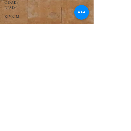
ODAK:
RESİM
KIVRIM
PARIS
UNLIMITED
AKS-
ENDAZ
TUHAF AÇI
SINIRSIZ
ZİYARETLER
NY
UNLIMITED
FEMİNİST
SANATIN
SOSYOLOJİSİ
YÜRÜYÜŞ
NOTLARI
TERS
PERSPEKTİF