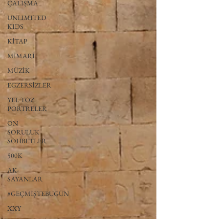
ÇALIŞMA
UNLIMITED
KIDS
KİTAP
MİMARİ
MÜZİK
EGZERSİZLER
YEL TOZ
PORTRELER
ON
SORULUK
SOHBETLER
500K
AK-
SAYANLAR
#GEÇMİŞTEBUGÜN
XXY