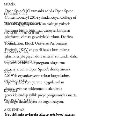
MÜZİK
Open Space’i (O zamanki adıyla Open Space 
EGZERSİZLER
Contemporary) 2014 yılında Royal College of 
Art’taki Çağdaş Sanat Küratörlüğü yüksek 
YEL TOZ PORTRELER
lisansımı bitirir bitirmez, deneysel bir sanat 
ON SORULUK SOHBETLER
platformu olması gayesiyle kurdum. Delfina 
500K
Foundation, Block Universe Performans 
Festivali, İKSV ve çeşitli başka kurumlarla 
AK-SAYANLAR
işbirlikleriyle geçen dört senenin sonunda, daha 
#GEÇMİŞTEBUGÜN
kapsamlı senelik bir program oluşturma 
amacıyla, adını Open Space’e dönüştürerek 
XXY
2019’da organizasyonu tekrar kurguladım. 
ODAK: RESİM
Open Space, yeni yaratıcı uygulamaları 
destekleyen ve beklenmedik alanlarda 
KIVRIM
gerçekleştirdiği yıllık proje programıyla sanatta 
PARIS UNLIMITED
diyaloğu destekleyen bir organizasyon.
AKS-ENDAZ
Geçtiğimiz aylarda 
Space without spaces