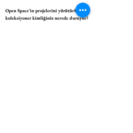
Open Space'in projelerini yürütürken 
koleksiyoner kimliğiniz nerede duruyor? 
Sizi besliyor mu ya da tamamen ayrı 
pratikler olarak mı görüyorsunuz?
Ben kendimi her zaman ikinci kuşak 
koleksiyoner olarak görüyorum. Babamın bana 
bırakmış olduğu koleksiyonu çok büyük bir 
sorumluluğun yanında bir armağan olarak 
görsem de sonuçta kendimi tam zamanlı 
koleksiyoner olarak tanımlayamam. 
Koleksiyon sahibi olmak bir yaşam biçimi 
olmanın yanı sıra bir sosyal sorumluluk 
içeriyor, fakat bir meslek değil. Open Space ile 
yaptığım projeler ise benim inisiyatifimle 
gelişiyor. Tabi ki iki kimliğim de birbirini 
besliyor, ancak ikisini profesyonel açıdan ayrı 