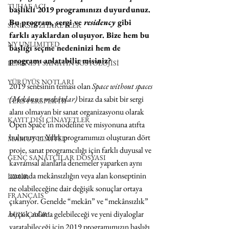
TUHAF AÇI
başlıklı 2019 programınızı duyurdunuz. 
Bu program, sergi ve 
residency
 gibi 
SINIRSIZ ZİYARETLER
farklı ayaklardan oluşuyor. Bize hem bu 
NY UNLIMITED
başlığı seçme nedeninizi hem de 
programı anlatabilir misiniz?
FEMİNİST SANATIN SOSYOLOJİSİ
YÜRÜYÜŞ NOTLARI
2019 senesinin teması olan 
Space without spaces 
(Mekânsız mekânlar)
 biraz da sabit bir sergi 
TERS PERSPEKTİF
alanı olmayan bir sanat organizasyonu olarak 
KAYIT DIŞI CİNAYETLER
Open Space’in modeline ve misyonuna atıfta 
bulunuyor. Yıllık programımızı oluşturan dört 
MAMUT LIMITED
proje, sanat programcılığı için farklı duyusal ve 
GENÇ SANATÇILAR DOSYASI
kavramsal alanlarla denemeler yaparken aynı 
zamanda mekânsızlığın veya alan konseptinin 
İZMİR
ne olabileceğine dair değişik sonuçlar ortaya 
FRANÇAIS
çıkarıyor. Genelde “mekân” ve “mekânsızlık” 
birçok anlama gelebileceği ve yeni diyaloglar 
AÇIK ÇAĞRI
yaratabileceği için 2019 programımızın başlığı 