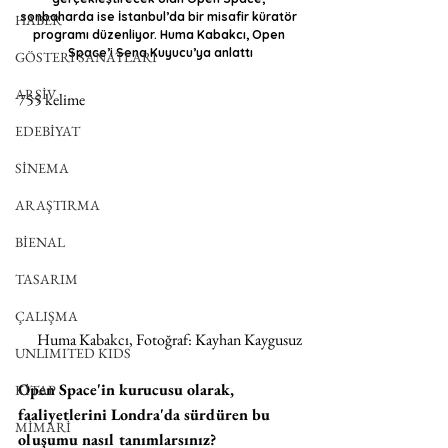
sonbaharda ise İstanbul’da bir misafir küratör 
HABER
programı düzenliyor. Huma Kabakcı, Open 
Space’i Sena Kuyucu’ya anlattı
GÖSTERİ SANATLARI
ARŞİV
755 kelime
EDEBİYAT
SİNEMA
ARAŞTIRMA
BİENAL
TASARIM
ÇALIŞMA
Huma Kabakcı, Fotoğraf: Kayhan Kaygusuz
UNLIMITED KIDS
Open Space'in kurucusu olarak, 
KİTAP
faaliyetlerini Londra'da sürdüren bu 
MİMARİ
oluşumu nasıl tanımlarsınız?