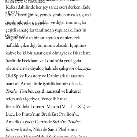
YERYÜZÜ ÖYKÜLERİ
Kafesi dahilinde her şey sanat eseri derken ifade 
AKSAK
etmek istediğimiz; yemek yenilen masalar, çatal-
bıçak takımları, tabaklar ve diğer tüm araçlar 
MANIFESTA 16 RUHR
çeşitli sanatçılar tarafından yapılacak. Inês’in 
DEUTSCH
sergide yer alan bir sanatçıdan esinlenerek 
haftalık çıkardığı bir mönü olacak. İçtiğimiz 
kahve belki bir sanat eseri olmayacak fakat kafe 
özelinde Peckham ve Londra’da yerel gıda 
işletmeleriyle diyalog halinde çalışıyor olacağız. 
Old Spike Roastery ve Danimarkalı tasarım 
markası Arhoj ile de işbirliklerimiz olacak. 
Tender Touches
, çeşitli sanatsal ve kültürel 
referanslar içeriyor. Venedik Sanat 
Bienali'ndeki Lorenzo Mason (M – L – XL) ve 
Luca Lo Pinto'nun Breakfast Pavilion’u, 
Amerikalı yazar Gertrude Stein’ın 
Tender 
Buttons
 kitabı, Niki de Saint Phalle’nin 
Moderna Museet’deki 1966 yapımı 
Hon
’u ve 