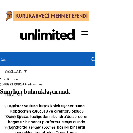
Yazı
YAZILAR
Sena Kuyucu
YAZILAR
30 Nis 2019
3 dakikada okunur
Sınırları bulanıklaştırmak
ENGLISH
SERGİ
Küratör ve ikinci kuşak koleksiyoner Huma 
Kabakcı’nın kurucusu ve direktörü olduğu 
RÖPORTAJ
Open Space, faaliyetlerini Londra’da sürdüren 
bağımsız bir sanat platformu. Mayıs ayında  
Londra’da 
Tender Touches
  başlıklı bir sergi 
YORUM
gerçekleştirecek olan Open Space, 