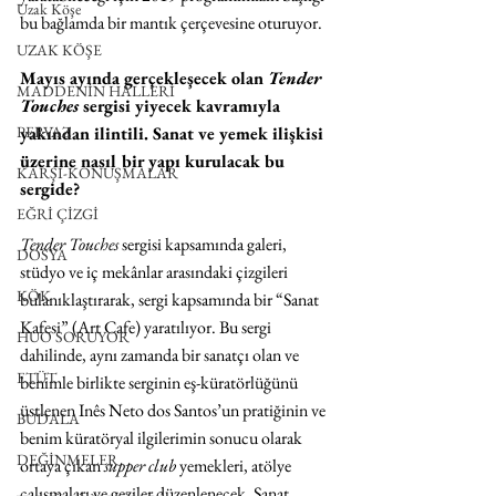
Uzak Köşe
bu bağlamda bir mantık çerçevesine oturuyor.
UZAK KÖŞE
Mayıs ayında gerçekleşecek olan 
Tender 
MADDENİN HALLERİ
Touches
 sergisi yiyecek kavramıyla 
yakından ilintili. Sanat ve yemek ilişkisi 
PERVAZ
üzerine nasıl bir yapı kurulacak bu 
KARŞI-KONUŞMALAR
sergide?
EĞRİ ÇİZGİ
Tender Touches
 sergisi kapsamında galeri, 
DOSYA
stüdyo ve iç mekânlar arasındaki çizgileri 
KÖK
bulanıklaştırarak, sergi kapsamında bir “Sanat 
Kafesi” (Art Cafe) yaratılıyor. Bu sergi 
HUO SORUYOR
dahilinde, aynı zamanda bir sanatçı olan ve 
ETÜT
benimle birlikte serginin eş-küratörlüğünü 
üstlenen Inês Neto dos Santos’un pratiğinin ve 
BUDALA
benim küratöryal ilgilerimin sonucu olarak 
DEĞİNMELER
ortaya çıkan 
supper club
 yemekleri, atölye 
çalışmaları ve geziler düzenlenecek. Sanat 