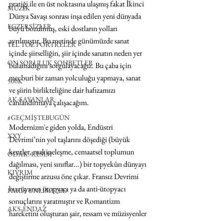
pratiği ile en üst noktasına ulaşmış fakat İkinci 
MÜZİK
Dünya Savaşı sonrası inşa edilen yeni dünyada 
EGZERSİZLER
büyü bozulmuş, eski dostların yolları 
ayrılmıştır. Bu metinde günümüzde sanat 
YEL TOZ PORTRELER
içinde şiirselliğin, şiir içinde sanatın neden yer 
ON SORULUK SOHBETLER
bulamadığını sorgulayacağız. Bu çaba için 
mecburi bir zaman yolculuğu yapmaya, sanat 
500K
ve şiirin birlikteliğine dair hafızamızı 
AK-SAYANLAR
canlandırmaya çalışacağım.
#GEÇMİŞTEBUGÜN
Modernizm'e giden yolda, Endüstri 
XXY
Devrimi’nin yol taşlarını döşediği (büyük 
kentler, makineleşme, cemaatsel toplumun 
ODAK: RESİM
dağılması, yeni sınıflar...) bir topyekûn dünyayı 
KIVRIM
değiştirme arzusu öne çıkar. Fransız Devrimi 
bu rüyanın ütopyacı ya da anti-ütopyacı 
PARIS UNLIMITED
sonuçlarını yaratmıştır ve Romantizm 
AKS-ENDAZ
hareketini oluşturan şair, ressam ve müzisyenler 