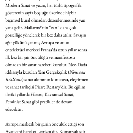
Modern Sanat ve yazın, her türlü tipografik 
gösterenin sayfa boşluğu üzerinde hiçbir 
biçimsel kural olmadan düzenlenmesinde yan 
yana gelir. Mallarm
é
’nin “zarı” daha çok 
görselliğe yönelerek bir kez daha atılır. Savaşın 
ağır yükünü çekmiş Avrupa ve onun 
entelektüel merkezi Fransa’da uzun yıllar sonra 
ilk kez bir şair öncülüğü ve manifestosu 
olmadan bir sanat hareketi kurulur. Neo-Dada 
iddiasıyla kurulan Yeni Gerçekçilik
(
Nouveau 
Réalisme
) sanat akımının kurucusu, eleştirmen 
ve sanat tarihçisi Pierre Restany’dir. Bu eğilim 
ileriki yıllarda 
Fluxus
, Kavramsal Sanat, 
Feminist Sanat gibi pratikler de devam 
edecektir. 
Avrupa merkezli bir şairin öncülük ettiği son 
Avangard hareket Letrizm’dir. Romanyalı şair 