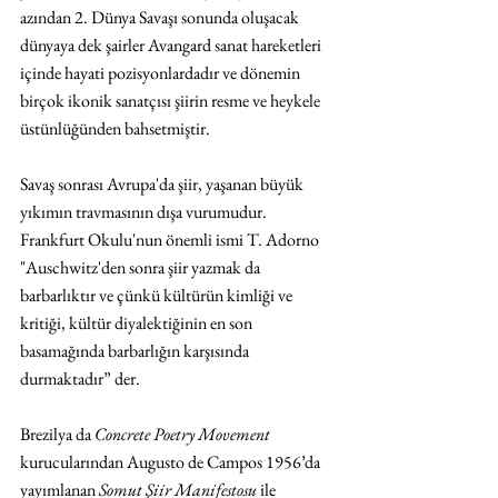
azından 2. Dünya Savaşı sonunda oluşacak 
dünyaya dek şairler Avangard sanat hareketleri 
içinde hayati pozisyonlardadır ve dönemin 
birçok ikonik sanatçısı şiirin resme ve heykele 
üstünlüğünden bahsetmiştir.
Savaş sonrası Avrupa'da şiir, yaşanan büyük 
yıkımın travmasının dışa vurumudur. 
Frankfurt Okulu'nun önemli ismi T. Adorno 
"Auschwitz'den sonra şiir yazmak da 
barbarlıktır ve çünkü kültürün kimliği ve 
kritiği, kültür diyalektiğinin en son 
basamağında barbarlığın karşısında 
durmaktadır” der.
Brezilya da 
Concrete Poetry Movement 
kurucularından Augusto de Campos 1956’da 
yayımlanan 
Somut Şiir Manifestosu
 ile 