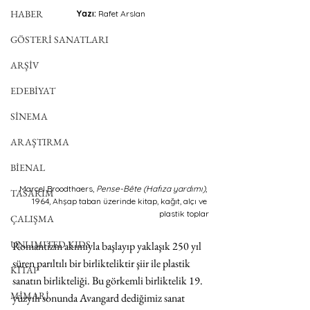
HABER
Yazı: 
Rafet Arslan
GÖSTERİ SANATLARI
ARŞİV
EDEBİYAT
SİNEMA
ARAŞTIRMA
BİENAL
Marcel Broodthaers, 
Pense-Bête (Hafıza yardımı)
, 
TASARIM
1964, Ahşap taban üzerinde kitap, kağıt, alçı ve 
plastik toplar
ÇALIŞMA
UNLIMITED KIDS
Romantizm akımıyla başlayıp yaklaşık 250 yıl 
süren parıltılı bir birlikteliktir şiir ile plastik 
KİTAP
sanatın birlikteliği. Bu görkemli birliktelik 19. 
MİMARİ
yüzyılı sonunda Avangard dediğimiz sanat 