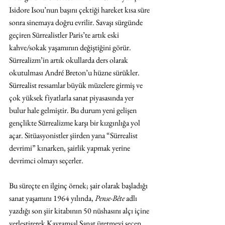
Isidore Isou’nun başını çektiği hareket kısa süre 
sonra sinemaya doğru evrilir. Savaşı sürgünde 
geçiren Sürrealistler Paris’te artık eski 
kahve/sokak yaşamının değiştiğini görür. 
Sürrealizm’in artık okullarda ders olarak 
okutulması André Breton’u hüzne sürükler. 
Sürrealist ressamlar büyük müzelere girmiş ve 
çok yüksek fiyatlarla sanat piyasasında yer 
bulur hale gelmiştir. Bu durum yeni gelişen 
gençlikte Sürrealizme karşı bir kızgınlığa yol 
açar. Sitüasyonistler şiirden yana “Sürrealist 
devrimi” kınarken, şairlik yapmak yerine 
devrimci olmayı seçerler. 
Bu süreçte en ilginç örnek; şair olarak başladığı 
sanat yaşamını 1964 yılında, 
Pense-Bête
 adlı 
yazdığı son şiir kitabının 50 nüshasını alçı içine 
yerleştirerek Kavramsal Sanat üretmeyi seçen 