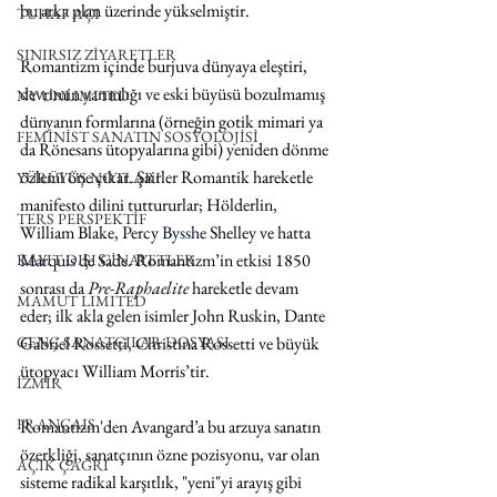
bu arka plan üzerinde yükselmiştir. 
TUHAF AÇI
SINIRSIZ ZİYARETLER
Romantizm içinde burjuva dünyaya eleştiri, 
devrimin yarımlığı ve eski büyüsü bozulmamış 
NY UNLIMITED
dünyanın formlarına (örneğin gotik mimari ya 
FEMİNİST SANATIN SOSYOLOJİSİ
da Rönesans ütopyalarına gibi) yeniden dönme 
özlemi öne çıkar. Şairler Romantik hareketle 
YÜRÜYÜŞ NOTLARI
manifesto dilini tuttururlar; Hölderlin, 
TERS PERSPEKTİF
William Blake, Percy 
Bysshe 
Shelley ve hatta 
Marquis
 de Sade. Romantizm’in etkisi 1850 
KAYIT DIŞI CİNAYETLER
sonrası da 
Pre-Raphaelite 
hareketle devam 
MAMUT LIMITED
eder; ilk akla gelen isimler John Ruskin, Dante 
Gabriel Rossetti, Christina Rossetti ve büyük 
GENÇ SANATÇILAR DOSYASI
ütopyacı William Morris’tir.
İZMİR
FRANÇAIS
Romantizm'den Avangard’a bu arzuya sanatın 
özerkliği, sanatçının özne pozisyonu, var olan 
AÇIK ÇAĞRI
sisteme radikal karşıtlık, "yeni"yi arayış gibi 