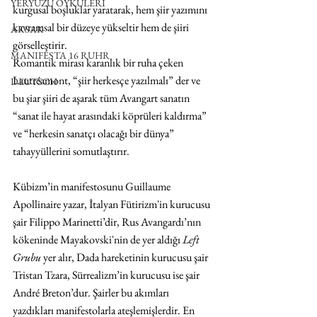
YERYÜZÜ ÖYKÜLERİ
kurgusal boşluklar yaratarak, hem şiir yazımını 
kavramsal bir düzeye yükseltir hem de şiiri 
AKSAK
görselleştirir.
MANIFESTA 16 RUHR
Romantik mirası karanlık bir ruha çeken 
Lautr
é
amont, “şiir herkesçe yazılmalı” der ve 
DEUTSCH
bu şiar şiiri de aşarak tüm Avangart sanatın 
“sanat ile hayat arasındaki köprüleri kaldırma” 
ve “herkesin sanatçı olacağı bir dünya” 
tahayyüllerini somutlaştırır. 
Kübizm’in manifestosunu Guillaume 
Apollinaire yazar, İtalyan Fütirizm'in kurucusu 
şair Filippo Marinetti’dir, Rus Avangardı’nın 
kökeninde Mayakovski'nin de yer aldığı 
Left 
Grubu
 yer alır, Dada hareketinin kurucusu şair 
Tristan Tzara, Sürrealizm’in kurucusu ise şair 
André Breton’dur. Şairler bu akımları 
yazdıkları manifestolarla ateşlemişlerdir. En 