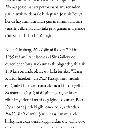
Fluxus 
görsel sanatı performanslar üzerinden 
şiir, müzik ve dans ile birleştirir. Joseph Beuys 
kendi hayatını kurtaran şaman ilmini sanatına 
yansıtır, ilksel kaynaktaki gibi şaman imgesinde 
tüm sanat dalları bütünleşir.
Allen Ginsberg, 
Howl
 şiirini ilk kez 7 Ekim 
1955'te San Francisco'daki Six Gallery'de 
düzenlenen bir şiir okuma etkinliğinde yaklaşık 
150 kişi önünde okur. 60’larla birlikte “Karşı 
Kültür hareketi”yle 
Beat
 Kuşağı şiiri, müzik 
eşliğinde binlerce insana okunan bir hale gelir. 
Zamanın değiştiğini düşünen genç ve kıvrak 
zihinler şiirlerini müzik eşliğinde okurlar, Bob 
Dylan örneğindeki gibi önce folk, ardından
Rock’n Roll 
olarak. Şiirin icrasının müzikle 
birleşmesi ekonomik kaygılardan öte, daha çok 