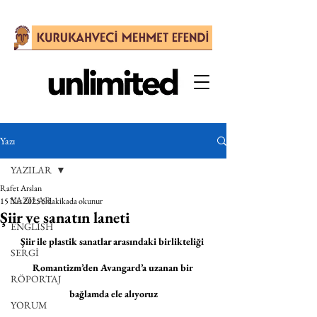
Yazı
YAZILAR
Rafet Arslan
YAZILAR
15 Nis 2025
5 dakikada okunur
Şiir ve sanatın laneti
ENGLISH
Şiir ile plastik sanatlar arasındaki birlikteliği 
SERGİ
Romantizm’den Avangard’a uzanan bir 
RÖPORTAJ
bağlamda ele alıyoruz
YORUM