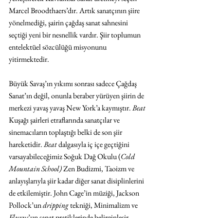
Marcel Broodthaers’dır. Artık sanatçının şiire 
yönelmediği, şairin çağdaş sanat sahnesini 
seçtiği yeni bir nesnellik vardır. Şiir toplumun 
entelektüel sözcülüğü misyonunu 
yitirmektedir.
Büyük Savaş’ın yıkımı sonrası sadece Çağdaş 
Sanat’ın değil, onunla beraber yürüyen şiirin de 
merkezi yavaş yavaş New York’a kaymıştır. 
Beat 
Kuşağı şairleri etraflarında sanatçılar ve 
sinemacıların toplaştığı belki de son şiir 
hareketidir. 
Beat 
dalgasıyla iç içe geçtiğini 
varsayabileceğimiz Soğuk Dağ Okulu (
Cold 
Mountain School)
 Zen Budizmi, Taoizm ve 
anlayışlarıyla şiir kadar diğer sanat disiplinlerini 
de etkilemiştir. John Cage’in müziği, Jackson 
Pollock’un 
dripping 
tekniği, Minimalizm ve 
Fluxus
’un sanat pratiklerinde belirginleşir. 