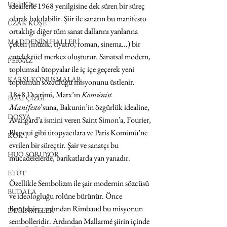
Uzak Köşe
ideallerle 1968 yenilgisine dek süren bir süreç 
olarak bakılabilir. Şiir ile sanatın bu manifesto 
UZAK KÖŞE
ortaklığı diğer tüm sanat dallarını yanlarına 
MADDENİN HALLERİ
çeken (müzik, tiyatro, roman, sinema...) bir 
entelektüel merkez oluşturur. Sanatsal modern, 
PERVAZ
toplumsal ütopyalar ile iç içe geçerek yeni 
KARŞI-KONUŞMALAR
toplumun sözcülüğü misyonunu üstlenir. 
1848 Devrimi, Marx’ın 
Komünist 
EĞRİ ÇİZGİ
Manifesto
’suna, Bakunin’in özgürlük idealine, 
DOSYA
Avangard’a ismini veren Saint Simon’a, Fourier, 
Blanqui gibi ütopyacılara ve Paris Komünü’ne 
KÖK
evrilen bir süreçtir. Şair ve sanatçı bu 
HUO SORUYOR
mücadelelerde, barikatlarda yan yanadır.
ETÜT
Özellikle Sembolizm ile şair modernin sözcüsü 
BUDALA
ve ideologluğu rolüne bürünür. Önce 
Baudelaire, ardından Rimbaud bu misyonun 
DEĞİNMELER
sembolleridir. Ardından Mallarm
é
 şiirin içinde 