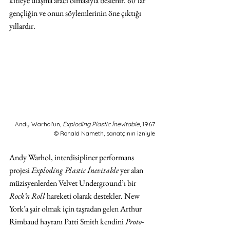
kitleye ulaşma aracı olmasıyla beslenir. 60’lar 
gençliğin ve onun söylemlerinin öne çıktığı 
yıllardır.
Andy Warhol'un, 
Exploding Plastic İnevitable
, 1967
© Ronald Nameth, sanatçının izniyle
Andy Warhol, interdisipliner performans 
projesi 
Exploding Plastic İnevitable
 yer alan 
müzisyenlerden Velvet Underground’ı bir 
Rock’n Roll
 hareketi olarak destekler. New 
York’a şair olmak için taşradan gelen Arthur 
Rimbaud hayranı Patti Smith kendini 
Proto-