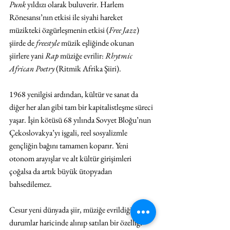
Punk
 yıldızı olarak buluverir. Harlem 
Rönesansı’nın etkisi ile siyahi hareket 
müzikteki özgürleşmenin etkisi (
Free Jazz
) 
şiirde de 
freestyle
 müzik eşliğinde okunan 
şiirlere yani 
Rap
 müziğe evrilir: 
Rhytmic 
African Poetry
 (Ritmik Afrika Şiiri).
1968 yenilgisi ardından, kültür ve sanat da 
diğer her alan gibi tam bir kapitalistleşme süreci 
yaşar. İşin kötüsü 68 yılında Sovyet Bloğu’nun 
Çekoslovakya’yı işgali, reel sosyalizmle 
gençliğin bağını tamamen koparır. Yeni 
otonom arayışlar ve alt kültür girişimleri 
çoğalsa da artık büyük ütopyadan 
bahsedilemez. 
Cesur yeni dünyada şiir, müziğe evrildiği 
durumlar haricinde alınıp satılan bir özelliği 