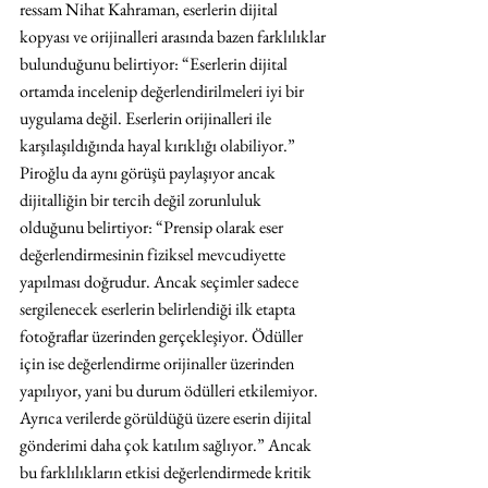
ressam Nihat Kahraman, eserlerin dijital 
kopyası ve orijinalleri arasında bazen farklılıklar 
bulunduğunu belirtiyor: “Eserlerin dijital 
ortamda incelenip değerlendirilmeleri iyi bir 
uygulama değil. Eserlerin orijinalleri ile 
karşılaşıldığında hayal kırıklığı olabiliyor.” 
Piroğlu da aynı görüşü paylaşıyor ancak 
dijitalliğin bir tercih değil zorunluluk 
olduğunu belirtiyor: “Prensip olarak eser 
değerlendirmesinin fiziksel mevcudiyette 
yapılması doğrudur. Ancak seçimler sadece 
sergilenecek eserlerin belirlendiği ilk etapta 
fotoğraflar üzerinden gerçekleşiyor. Ödüller 
için ise değerlendirme orijinaller üzerinden 
yapılıyor, yani bu durum ödülleri etkilemiyor. 
Ayrıca verilerde görüldüğü üzere eserin dijital 
gönderimi daha çok katılım sağlıyor.” Ancak 
bu farklılıkların etkisi değerlendirmede kritik 