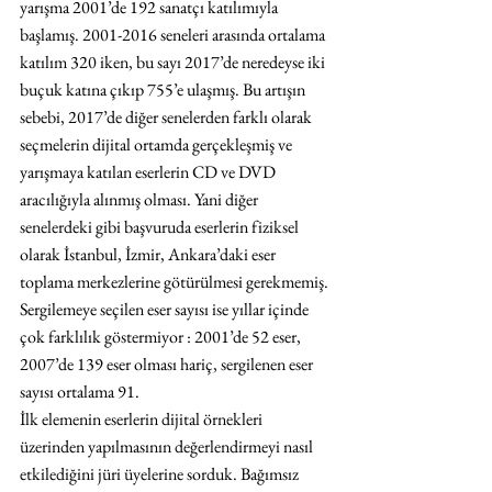
yarışma 2001’de 192 sanatçı katılımıyla 
başlamış. 2001-2016 seneleri arasında ortalama 
katılım 320 iken, bu sayı 2017’de neredeyse iki 
buçuk katına çıkıp 755’e ulaşmış. Bu artışın 
sebebi, 2017’de diğer senelerden farklı olarak 
seçmelerin dijital ortamda gerçekleşmiş ve 
yarışmaya katılan eserlerin CD ve DVD 
aracılığıyla alınmış olması. Yani diğer 
senelerdeki gibi başvuruda eserlerin fiziksel 
olarak İstanbul, İzmir, Ankara’daki eser 
toplama merkezlerine götürülmesi gerekmemiş. 
Sergilemeye seçilen eser sayısı ise yıllar içinde 
çok farklılık göstermiyor : 2001’de 52 eser, 
2007’de 139 eser olması hariç, sergilenen eser 
sayısı ortalama 91. 
İlk elemenin eserlerin dijital örnekleri 
üzerinden yapılmasının değerlendirmeyi nasıl 
etkilediğini jüri üyelerine sorduk. Bağımsız 