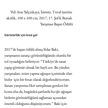
Veli Aras Yalçınkaya, İsimsiz, Tuval üzerine 
akrilik, 100 x 100 cm, 2017, 17. Şefik Bursalı 
Yarışması Başarı Ödülü
Görünürlük için kısa yol
2017’de başarı ödülü almış Sidar Baki, 
yarışmanın sanatçı görünürlüğünde olumlu bir 
rol oynadığını belirtiyor: “Türkiye'de sanat 
yapıp görünür olmak bir hayli zor. Bu yüzden 
yarışmaları, resim yapma uğraşısı içerisinde olan 
bizler  için bir fırsat olarak değerlendiriyorum. 
Sanatı yarıştırma fikri tartışılması gereken bir 
konu olsa da, bugünkü şartlarda bu işle uğraşan 
bizlerin görünürlüğünü sağlaması açısından 
önemli olduğunu düşünüyorum.” Baki için 