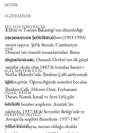
MÜZİK
EGZERSİZLER
YEL TOZ PORTRELER
Kültür ve Turizm Bakanlığı’nın düzenlediği 
yarışma ressam Şefik Bursalı’nın (1903-1990) 
ON SORULUK SOHBETLER
ismini taşıyor. Şefik Bursalı, Cumhuriyet 
500K
Dönemi’nin önemli ressamlarından. Bursa 
doğumlu ressam, Osmanlı Devleti’nin ilk güzel 
AK-SAYANLAR
sanatlar okulu olan 1882’de kurulan Sanayi-i 
#GEÇMİŞTEBUGÜN
Nefise Mektebi’nde, İbrahim Çallı atölyesinde 
eğitim görür. Öğrenciliğinde resimleri hocaları 
XXY
İbrahim Çallı, Hikmet Onat, Feyhamam 
ODAK: RESİM
Duran, Namık İsmail ve Avni Lifij gibi 
isimlerle beraber sergilenir. Atatürk’ün 
KIVRIM
talebiyle, 1937-38’de Sovyetler Birliği’nde ve 
PARIS UNLIMITED
Avrupa’da sergileri düzenlenir. 1937-1967 
AKS-ENDAZ
yılları arasındaysa, mezun olduğu okulda 