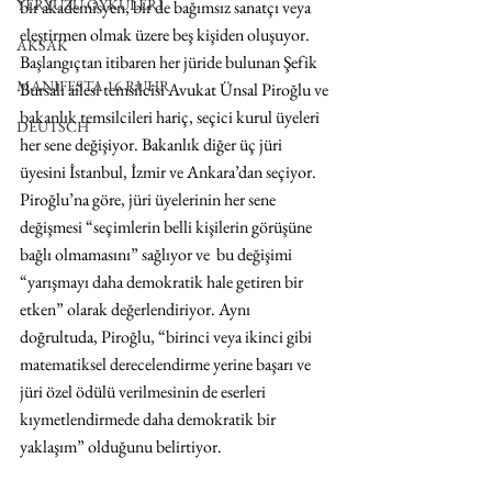
YERYÜZÜ ÖYKÜLERİ
bir akademisyen, bir de bağımsız sanatçı veya 
eleştirmen olmak üzere beş kişiden oluşuyor. 
AKSAK
Başlangıçtan itibaren her jüride bulunan Şefik 
MANIFESTA 16 RUHR
Bursalı ailesi temsilcisi Avukat Ünsal Piroğlu ve 
bakanlık temsilcileri hariç, seçici kurul üyeleri 
DEUTSCH
her sene değişiyor. Bakanlık diğer üç jüri 
üyesini İstanbul, İzmir ve Ankara’dan seçiyor. 
Piroğlu’na göre, jüri üyelerinin her sene 
değişmesi “seçimlerin belli kişilerin görüşüne 
bağlı olmamasını” sağlıyor ve  bu değişimi 
“yarışmayı daha demokratik hale getiren bir 
etken” olarak değerlendiriyor. Aynı 
doğrultuda, Piroğlu, “birinci veya ikinci gibi 
matematiksel derecelendirme yerine başarı ve 
jüri özel ödülü verilmesinin de eserleri 
kıymetlendirmede daha demokratik bir 
yaklaşım” olduğunu belirtiyor.