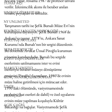
hocalık yapar, ressama 1987’de profesör ünvanı 
TUHAF AÇI
verilir. İzlenimcilik akımı ile beraber anılan 
SINIRSIZ ZİYARETLER
ressam, peyzajları ile ünlüdür.  
NY UNLIMITED
Yarışmanın tarihi ise Şefik Bursalı Müze Evi’nin 
FEMİNİST SANATIN SOSYOLOJİSİ
kuruluşuna dayanıyor. Şefik Bursalı 1968’de 
Ankara’ya taşınır. 1978’te, Ankara Sanat 
YÜRÜYÜŞ NOTLARI
Kurumu’nda Bursalı’nın bir sergisi düzenlenir. 
TERS PERSPEKTİF
Bu dönemde Avukat Ünsal Piroğlu kurumun 
yönetim kurulundadır. Bursalı bu sergide 
KAYIT DIŞI CİNAYETLER
eserlerinin satılmamasını ister ve evini 
MAMUT LIMITED
eserleriyle beraber müzeye dönüştürme 
projesini Piroğlu’yla paylaşır. 1980’de evinin 
GENÇ SANATÇILAR DOSYASI
müze haline getirilmesi için müracaat eder. 
İZMİR
1990’daki ölümünde, vasiyetnamesinde 
eserlerini (hat eserleri de dahil) ve özel eşyalarını 
FRANÇAIS
evinin müze yapılması koşuluyla Kültür 
AÇIK ÇAĞRI
Bakanlığı’na bağışlar. Vasiyetnamede Şefik 