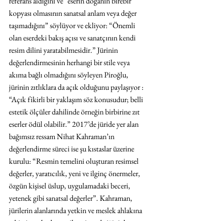
referans aldığını ve “eserin doğanın birebir 
kopyası olmasının sanatsal anlam veya değer 
taşımadığını” söylüyor ve ekliyor: “Önemli 
olan eserdeki bakış açısı ve sanatçının kendi 
resim dilini yaratabilmesidir.” Jürinin 
değerlendirmesinin herhangi bir stile veya 
akıma bağlı olmadığını söyleyen Piroğlu, 
jürinin zıtlıklara da açık olduğunu paylaşıyor : 
“Açık fikirli bir yaklaşım söz konusudur; belli 
estetik ölçüler dahilinde örneğin birbirine zıt 
eserler ödül olabilir.” 2017’de jüride yer alan 
bağımsız ressam Nihat Kahraman’ın 
değerlendirme süreci ise şu kıstaslar üzerine 
kurulu: “Resmin temelini oluşturan resimsel 
değerler, yaratıcılık, yeni ve ilginç önermeler, 
özgün kişisel üslup, uygulamadaki beceri, 
yetenek gibi sanatsal değerler”. Kahraman, 
jürilerin alanlarında yetkin ve meslek ahlakına 