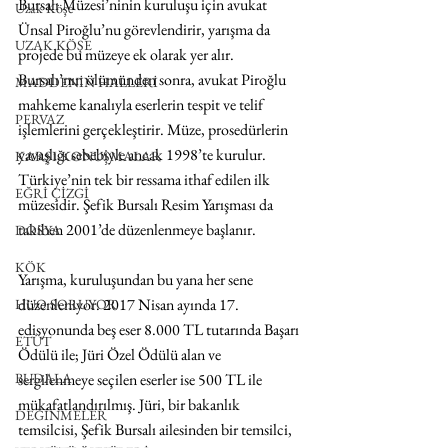
Bursalı Müzesi’ninin kuruluşu için avukat 
Uzak Köşe
Ünsal Piroğlu’nu görevlendirir, yarışma da 
UZAK KÖŞE
projede bu müzeye ek olarak yer alır. 
Bursalı’nın ölümünden sonra, avukat Piroğlu 
MADDENİN HALLERİ
mahkeme kanalıyla eserlerin tespit ve telif 
PERVAZ
işlemlerini gerçekleştirir. Müze, prosedürlerin 
yavaşlığı sebebiyle ancak 1998’te kurulur. 
KARŞI-KONUŞMALAR
Türkiye’nin tek bir ressama ithaf edilen ilk 
EĞRİ ÇİZGİ
müzesidir. Şefik Bursalı Resim Yarışması da 
takiben 2001’de düzenlenmeye başlanır. 
DOSYA
KÖK
Yarışma, kuruluşundan bu yana her sene 
düzenleniyor. 2017 Nisan ayında 17. 
HUO SORUYOR
edisyonunda beş eser 8.000 TL tutarında Başarı 
ETÜT
Ödülü ile; Jüri Özel Ödülü alan ve 
sergilenmeye seçilen eserler ise 500 TL ile 
BUDALA
mükafatlandırılmış. Jüri, bir bakanlık 
DEĞİNMELER
temsilcisi, Şefik Bursalı ailesinden bir temsilci, 