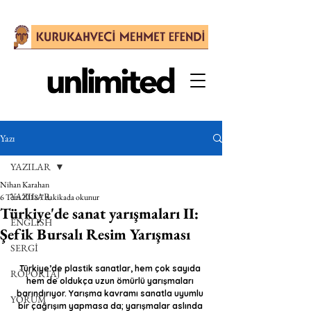
Yazı
YAZILAR
Nihan Karahan
YAZILAR
6 Tem 2018
7 dakikada okunur
Türkiye'de sanat yarışmaları II:
ENGLISH
Şefik Bursalı Resim Yarışması
SERGİ
Türkiye’de plastik sanatlar, hem çok sayıda 
RÖPORTAJ
hem de oldukça uzun ömürlü yarışmaları 
barındırıyor. Yarışma kavramı sanatla uyumlu 
YORUM
bir çağrışım yapmasa da; yarışmalar aslında 