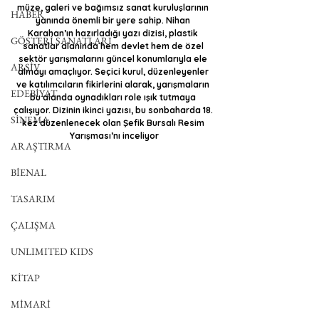
müze, galeri ve bağımsız sanat kuruluşlarının 
HABER
yanında önemli bir yere sahip. Nihan 
Karahan’ın hazırladığı yazı dizisi, plastik 
GÖSTERİ SANATLARI
sanatlar alanında hem devlet hem de özel 
sektör yarışmalarını güncel konumlarıyla ele 
ARŞİV
almayı amaçlıyor. Seçici kurul, düzenleyenler 
ve katılımcıların fikirlerini alarak, yarışmaların 
EDEBİYAT
bu alanda oynadıkları role ışık tutmaya 
çalışıyor. Dizinin ikinci yazısı, bu sonbaharda 18. 
SİNEMA
kez düzenlenecek olan Şefik Bursalı Resim 
Yarışması’nı inceliyor
ARAŞTIRMA
BİENAL
TASARIM
ÇALIŞMA
UNLIMITED KIDS
KİTAP
MİMARİ