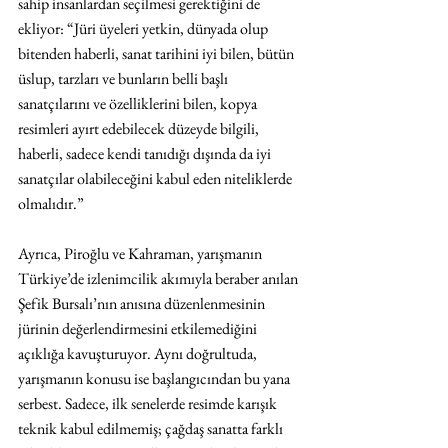
sahip insanlardan seçilmesi gerektiğini de 
ekliyor: “Jüri üyeleri yetkin, dünyada olup 
bitenden haberli, sanat tarihini iyi bilen, bütün 
üslup, tarzları ve bunların belli başlı 
sanatçılarını ve özelliklerini bilen, kopya 
resimleri ayırt edebilecek düzeyde bilgili, 
haberli, sadece kendi tanıdığı dışında da iyi 
sanatçılar olabileceğini kabul eden niteliklerde 
olmalıdır.” 
Ayrıca, Piroğlu ve Kahraman, yarışmanın 
Türkiye’de izlenimcilik akımıyla beraber anılan 
Şefik Bursalı’nın anısına düzenlenmesinin 
jürinin değerlendirmesini etkilemediğini 
açıklığa kavuşturuyor. Aynı doğrultuda, 
yarışmanın konusu ise başlangıcından bu yana 
serbest. Sadece, ilk senelerde resimde karışık 
teknik kabul edilmemiş; çağdaş sanatta farklı 