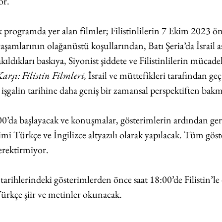
or.
k programda yer alan filmler; Filistinlilerin 7 Ekim 2023 ö
şamlarının olağanüstü koşullarından, Batı Şeria’da İsrail as
ıldıkları baskıya, Siyonist şiddete ve Filistinlilerin mücadel
rşı: Filistin Filmleri, 
İsrail ve müttefikleri tarafından geç
an işgalin tarihine daha geniş bir zamansal perspektiften bak
’da başlayacak ve konuşmalar, gösterimlerin ardından gerç
mi Türkçe ve İngilizce altyazılı olarak yapılacak. Tüm göste
gerektirmiyor.
arihlerindeki gösterimlerden önce saat 18:00’de Filistin’le
Türkçe şiir ve metinler okunacak.