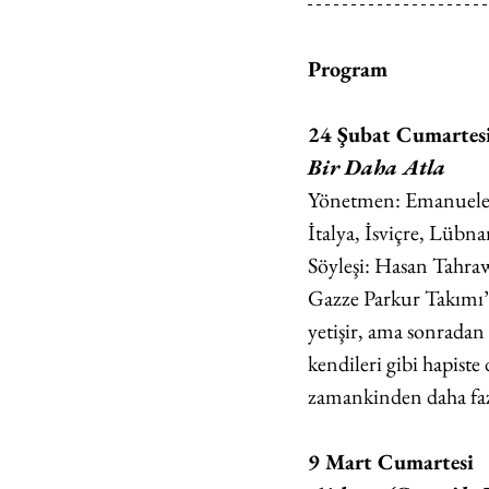
Program
24 Şubat Cumartes
Bir Daha Atla
Yönetmen: Emanuele
İtalya, İsviçre, Lübn
Söyleşi: Hasan Tahrawi
Gazze Parkur Takımı’n
yetişir, ama sonradan i
kendileri gibi hapist
zamankinden daha fazl
9 Mart Cumartesi