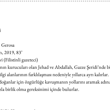
i
 Gerosa
an, 2019, 83’
 (Filistinli gazeteci)
ın kurucuları olan Jehad ve Abdallah, Gazze Şeridi’nde b
lgi alanlarının farklılaşması nedeniyle yıllarca ayrı kalırlar.
e doğanlar için özgürlüğe kavuşmanın yollarını aramak adına
a birlik olma gereksinimi içinde bulurlar.