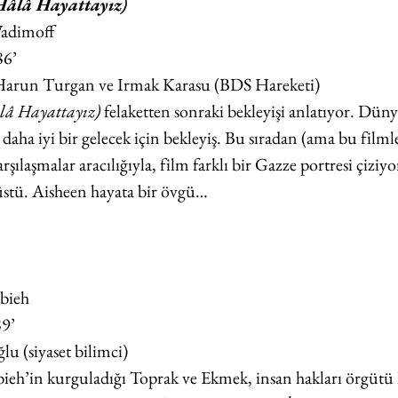
Hâlâ Hayattayız)
Wadimoff
86’
, Harun Turgan ve Irmak Karasu (BDS Hareketi)
lâ Hayattayız)
 felaketten sonraki bekleyişi anlatıyor. Dü
daha iyi bir gelecek için bekleyiş. Bu sıradan (ama bu filml
şılaşmalar aracılığıyla, film farklı bir Gazze portresi çiziyor.
stü. Aisheen hayata bir övgü…
bieh
89’
lu (siyaset bilimci)
eh’in kurguladığı Toprak ve Ekmek, insan hakları örgütü 