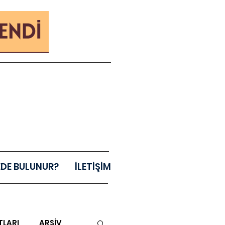
EDE BULUNUR?
İLETİŞİM
TLARI
ARŞİV