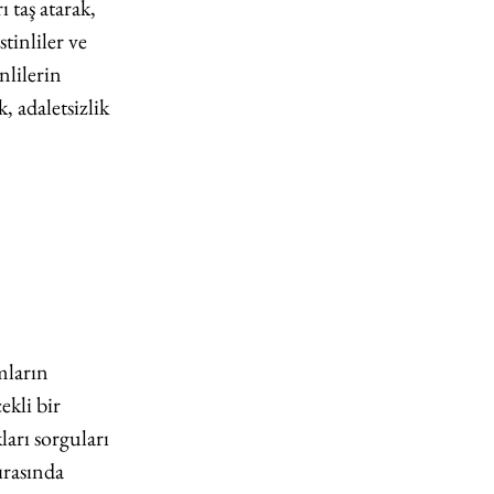
 taş atarak, 
tinliler ve 
nlilerin 
, adaletsizlik 
ların 
kli bir 
arı sorguları 
ırasında 