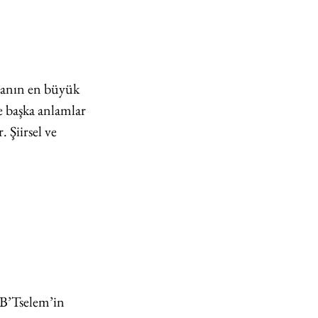
nyanın en büyük 
e başka anlamlar 
 Şiirsel ve 
B’Tselem’in 