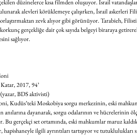
çekilen düzinelerce kısa filmden oluşuyor. İsrail vatandaşları
lunarak alevleri körüklemeye çalışırken, İsrail askerleri Filis
zorlaştırmaktan zevk alıyor gibi görünüyor. Tarabieh, Filisti
 korkunç gerçekliğe dair çok sayıda belgeyi biraraya getirerek
sini sağlıyor.
doni
, Katar, 2017, 94’
(yazar, BDS aktivisti)
i, Kudüs’teki Moskobiya sorgu merkezinin, eski mahkum
n anılarına dayanarak, sorgu odalarının ve hücrelerinin ölçe
yor. Bu gerçekçi set ortamında, eski mahkumlar maruz kaldıkl
hapishaneyle ilgili ayrıntıları tartışıyor ve tutuklulukları s