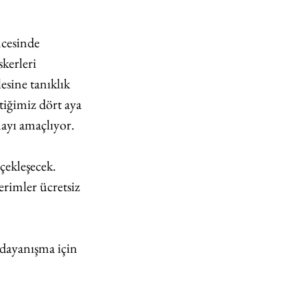
ncesinde 
kerleri 
esine tanıklık 
tiğimiz dört aya 
mayı amaçlıyor.
ekleşecek. 
rimler ücretsiz 
 dayanışma için 