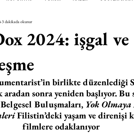
4
3 dakikada okunur
RAŞTIRMA
BİENAL
TASARIM
ÇALIŞMA
UNL
ox 2024: işgal ve
SİZLER
YEL TOZ PORTRELER
ON SORULUK SOHBETL
leşme
TEBUGÜN
XXY
ODAK: RESİM
KIVRIM
PARIS
mentarist’in birlikte düzenlediği 
ık aradan sonra yeniden başlıyor. Bu 
SINIRSIZ ZİYARETLER
Belgesel Buluşmaları, 
Yok Olmaya 
leri 
Filistin’deki yaşam ve direnişi 
filmlere odaklanıyor