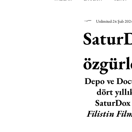
Unlimited
24 Şub 202
EDEBİYAT
SİNEMA
A
SaturD
MİMARİ
MÜZİK
EGZER
özgür
AK-SAYANLAR
#GEÇMİŞ
Depo ve Docu
dört yıll
AKS-ENDAZ
TUHAF AÇI
SaturDox 
Filistin Film