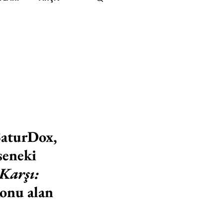
IMITED KIDS
KİTAP
ER
500K
 UNLIMITED
SaturDox, 
seneki 
Karşı: 
konu alan 