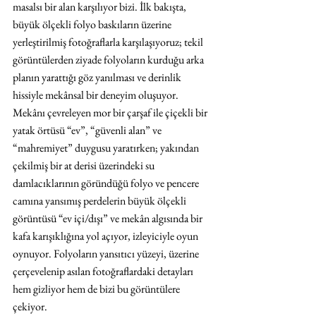
masalsı bir alan karşılıyor bizi. İlk bakışta, 
büyük ölçekli folyo baskıların üzerine 
yerleştirilmiş fotoğraflarla karşılaşıyoruz; tekil 
görüntülerden ziyade folyoların kurduğu arka 
planın yarattığı göz yanılması ve derinlik 
hissiyle mekânsal bir deneyim oluşuyor. 
Mekânı çevreleyen mor bir çarşaf ile çiçekli bir 
yatak örtüsü “ev”, “güvenli alan” ve 
“mahremiyet” duygusu yaratırken; yakından 
çekilmiş bir at derisi üzerindeki su 
damlacıklarının göründüğü folyo ve pencere 
camına yansımış perdelerin büyük ölçekli 
görüntüsü “ev içi/dışı” ve mekân algısında bir 
kafa karışıklığına yol açıyor, izleyiciyle oyun 
oynuyor. Folyoların yansıtıcı yüzeyi, üzerine 
çerçevelenip asılan fotoğraflardaki detayları 
hem gizliyor hem de bizi bu görüntülere 
çekiyor.