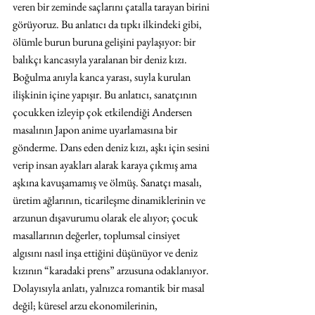
veren bir zeminde saçlarını çatalla tarayan birini 
görüyoruz. Bu anlatıcı da tıpkı ilkindeki gibi, 
ölümle burun buruna gelişini paylaşıyor: bir 
balıkçı kancasıyla yaralanan bir deniz kızı. 
Boğulma anıyla kanca yarası, suyla kurulan 
ilişkinin içine yapışır. Bu anlatıcı, sanatçının 
çocukken izleyip çok etkilendiği Andersen 
masalının Japon anime uyarlamasına bir 
gönderme. Dans eden deniz kızı, aşkı için sesini 
verip insan ayakları alarak karaya çıkmış ama 
aşkına kavuşamamış ve ölmüş. Sanatçı masalı, 
üretim ağlarının, ticarileşme dinamiklerinin ve 
arzunun dışavurumu olarak ele alıyor; çocuk 
masallarının değerler, toplumsal cinsiyet 
algısını nasıl inşa ettiğini düşünüyor ve deniz 
kızının “karadaki prens” arzusuna odaklanıyor. 
Dolayısıyla anlatı, yalnızca romantik bir masal 
değil; küresel arzu ekonomilerinin, 