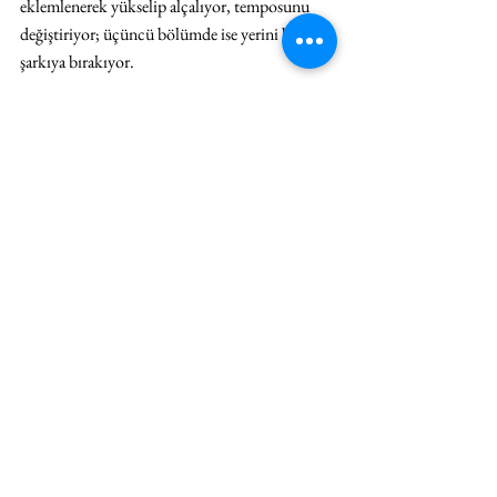
eklemlenerek yükselip alçalıyor, temposunu 
değiştiriyor; üçüncü bölümde ise yerini bir 
şarkıya bırakıyor. 
Salyangoz Şarkısı 
adlı üçüncü bölümde, adını 
Sünger Bob’un salyangozu Gary’den alan ve 
sanatçının yakın arkadaşının yoldaşlık ettiği bir 
Afrika dev salyangozu, mavi kadife bir 
perdenin açılmasıyla sahneye çıkıyor. Kırmızı 
ojeli bir elin üzerinde usulca süzülen salyangoz, 
parlak gümüşî bir iz bırakarak ilerliyor. Diğer 
iki bölümün hızı burada kırılıyor; yavaşlık öne 
çıkıyor, iki farklı türün ten tene, bedensel bir 
karşılaşması beliriyor. Bütün bu tüketimin 
ardından gelen, feda edilen ya da kaybedilen her 
şeye dışarıdan dönüp bakmayı simgeleyen bir 
durak bu.