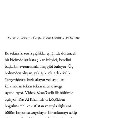
Farah Al Qasimi,
 Surge
, Video, 8 dakika 39 saniye
Bu tekinsiz, sessiz çığlıklar eşliğinde düşünceli 
bir biçimde üst kata çıkan izleyici, kendini 
başka bir evrene ışınlanmış gibi buluyor. Üç 
bölümden oluşan, yaklaşık sekiz dakikalık 
Surge 
videosu hızla akıyor ve başından 
kalkmadan tekrar tekrar izleme isteği 
uyandırıyor. Video, 
Kemik 
adlı ilk bölümle 
açılıyor. Ras Al Khaimah’ta küçükken 
boğulma tehlikesi atlatan ve suyla ilişkisini 
bölüm boyunca sorgulayan bir anlatıcıyı takip 