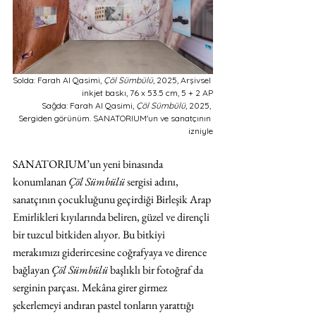
Solda: Farah Al Qasimi, 
Çöl Sümbülü
, 2025, Arşivsel 
inkjet baskı, 76 x 53.5 cm, 5 + 2 AP
Sağda: Farah Al Qasimi, 
Çöl Sümbülü
, 2025, 
Sergiden görünüm. SANATORIUM'un ve sanatçının 
izniyle
SANATORIUM’un yeni binasında 
konumlanan 
Çöl Sümbülü
 sergisi adını, 
sanatçının çocukluğunu geçirdiği Birleşik Arap 
Emirlikleri kıyılarında beliren, güzel ve dirençli 
bir tuzcul bitkiden alıyor. Bu bitkiyi 
merakımızı giderircesine coğrafyaya ve dirence 
bağlayan 
Çöl Sümbülü
 başlıklı bir fotoğraf da 
serginin parçası. Mekâna girer girmez 
şekerlemeyi andıran pastel tonların yarattığı 