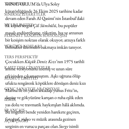
TUHAF AÇI
SANATORIUM’da Ulya Soley 
küratörlüğünde 26 Ekim 2025 tarihine kadar 
SINIRSIZ ZİYARETLER
devam eden Farah Al Qasimi’nin İstanbul’daki 
NY UNLIMITED
ilk kişisel sergisi 
Çöl Sümbülü
, bu popüler 
masalı endüstrileşme, tüketim, hız ve arzunun 
FEMİNİST SANATIN SOSYOLOJİSİ
bir kesişim noktası olarak okuyor; arzuya farklı 
YÜRÜYÜŞ NOTLARI
ihtimaller üzerinden bakmaya imkân tanıyor.
TERS PERSPEKTİF
Çocukken 
Küçük Deniz Kızı
’nın 1975 tarihli 
KAYIT DIŞI CİNAYETLER
anime versiyonunu izlemiş ve uzun süre 
etkisinden çıkamamıştım. Aşkı uğruna ölüp 
MAMUT LIMITED
ufukta rengârenk köpüklere dönüşen deniz kızı 
GENÇ SANATÇILAR DOSYASI
Marina ile en yakın arkadaşı yunus Fritz’in, 
denize ve gökyüzüne karışan o ruha eşlik eden 
İZMİR
yas dolu ve travmatik haykırışları hâlâ aklımda. 
FRANÇAIS
Bu imgeleri bende yeniden harekete geçiren, 
fotoğraf, video ve müzik arasında gezinen 
AÇIK ÇAĞRI
serginin en vurucu parçası olan 
Surge 
isimli 