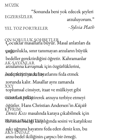
MÜZİK
“Sonunda beni yok edecek şeyleri 
EGZERSİZLER
arzuluyorum.”
- Sylvia Plath
YEL TOZ PORTRELER
ON SORULUK SOHBETLER
Çocuklar masallarla büyür. Masal anlatıları da 
çoğunlukla, sınır tanımayan arzuların büyük 
500K
bedeller gerektirdiğini öğretir. Kahramanlar 
AK-SAYANLAR
arzularına kavuşmak için özgürlüklerini, 
bedenlerini ya da hayatlarını feda etmek 
#GEÇMİŞTEBUGÜN
zorunda kalır. Masallar aynı zamanda 
XXY
toplumsal cinsiyet, itaat ve mülkiyet gibi 
normları pekiştirerek arzuyu terbiye etmeyi 
ODAK: RESİM
öğütler. Hans Christian Andersen’in 
Küçük 
KIVRIM
Deniz Kızı
 masalında karaya çıkabilmek için 
iki insan bacağı karşılığında sesini ve karşılıksız 
PARIS UNLIMITED
aşkı uğruna hayatını feda eden deniz kızı, bu 
AKS-ENDAZ
arzu-bedel ikiliğinin çarpıcı bir örneği. 