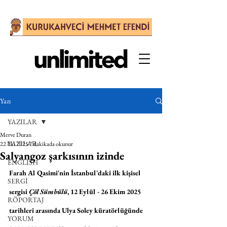
Yazı
YAZILAR
Merve Duran
YAZILAR
22 Eki 2025
7 dakikada okunur
Salyangoz şarkısının izinde
ENGLISH
Farah Al Qasimi'nin İstanbul'daki ilk kişisel 
SERGİ
sergisi 
Çöl Sümbülü
, 12 Eylül - 26 Ekim 2025 
RÖPORTAJ
tarihleri arasında Ulya Soley küratörlüğünde 
YORUM