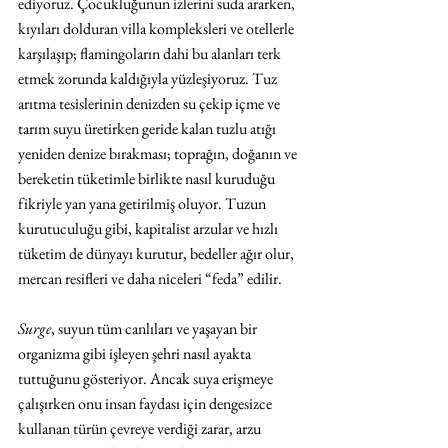
ediyoruz. Çocukluğunun izlerini suda ararken, 
kıyıları dolduran villa kompleksleri ve otellerle 
karşılaşıp; flamingoların dahi bu alanları terk 
etmek zorunda kaldığıyla yüzleşiyoruz. Tuz 
arıtma tesislerinin denizden su çekip içme ve 
tarım suyu üretirken geride kalan tuzlu atığı 
yeniden denize bırakması; toprağın, doğanın ve 
bereketin tüketimle birlikte nasıl kuruduğu 
fikriyle yan yana getirilmiş oluyor. Tuzun 
kurutuculuğu gibi, kapitalist arzular ve hızlı 
tüketim de dünyayı kurutur, bedeller ağır olur, 
mercan resifleri ve daha niceleri “feda” edilir.
Surge
, suyun tüm canlıları ve yaşayan bir 
organizma gibi işleyen şehri nasıl ayakta 
tuttuğunu gösteriyor. Ancak suya erişmeye 
çalışırken onu insan faydası için dengesizce 
kullanan türün çevreye verdiği zarar, arzu 