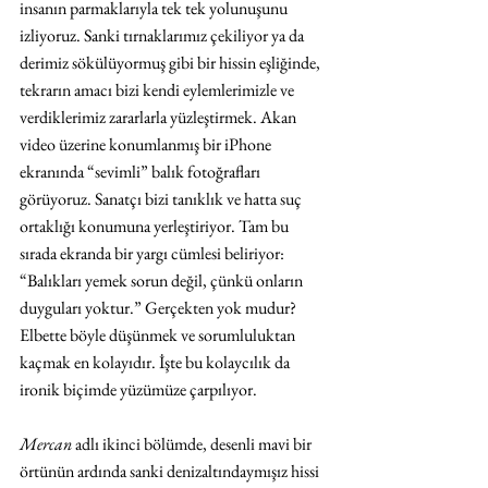
insanın parmaklarıyla tek tek yolunuşunu 
izliyoruz. Sanki tırnaklarımız çekiliyor ya da 
derimiz sökülüyormuş gibi bir hissin eşliğinde, 
tekrarın amacı bizi kendi eylemlerimizle ve 
verdiklerimiz zararlarla yüzleştirmek. Akan 
video üzerine konumlanmış bir iPhone 
ekranında “sevimli” balık fotoğrafları 
görüyoruz. Sanatçı bizi tanıklık ve hatta suç 
ortaklığı konumuna yerleştiriyor. Tam bu 
sırada ekranda bir yargı cümlesi beliriyor: 
“Balıkları yemek sorun değil, çünkü onların 
duyguları yoktur.” Gerçekten yok mudur? 
Elbette böyle düşünmek ve sorumluluktan 
kaçmak en kolayıdır. İşte bu kolaycılık da 
ironik biçimde yüzümüze çarpılıyor.
Mercan 
adlı ikinci bölümde, desenli mavi bir 
örtünün ardında sanki denizaltındaymışız hissi 