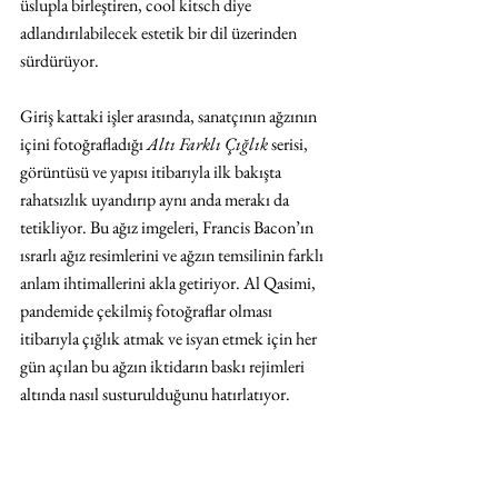
üslupla birleştiren, cool kitsch diye 
adlandırılabilecek estetik bir dil üzerinden 
sürdürüyor.
Giriş kattaki işler arasında, sanatçının ağzının 
içini fotoğrafladığı 
Altı Farklı Çığlık
 serisi, 
görüntüsü ve yapısı itibarıyla ilk bakışta 
rahatsızlık uyandırıp aynı anda merakı da 
tetikliyor. Bu ağız imgeleri, Francis Bacon’ın 
ısrarlı ağız resimlerini ve ağzın temsilinin farklı 
anlam ihtimallerini akla getiriyor. Al Qasimi, 
pandemide çekilmiş fotoğraflar olması 
itibarıyla çığlık atmak ve isyan etmek için her 
gün açılan bu ağzın iktidarın baskı rejimleri 
altında nasıl susturulduğunu hatırlatıyor.