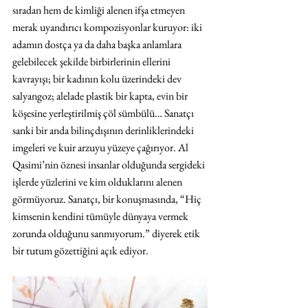
sıradan hem de kimliği alenen ifşa etmeyen 
merak uyandırıcı kompozisyonlar kuruyor: iki 
adamın dostça ya da daha başka anlamlara 
gelebilecek şekilde birbirlerinin ellerini 
kavrayışı; bir kadının kolu üzerindeki dev 
salyangoz; alelade plastik bir kapta, evin bir 
köşesine yerleştirilmiş çöl sümbülü… Sanatçı 
sanki bir anda bilinçdışının derinliklerindeki 
imgeleri ve kuir arzuyu yüzeye çağırıyor. Al 
Qasimi’nin öznesi insanlar olduğunda sergideki 
işlerde yüzlerini ve kim olduklarını alenen 
görmüyoruz. Sanatçı, bir konuşmasında, “Hiç 
kimsenin kendini tümüyle dünyaya vermek 
zorunda olduğunu sanmıyorum.” diyerek etik 
bir tutum gözettiğini açık ediyor.