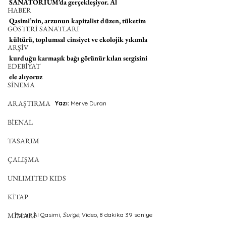
SANATORIUM’da gerçekleşiyor. Al 
HABER
Qasimi’nin, arzunun kapitalist düzen, tüketim 
GÖSTERİ SANATLARI
kültürü, toplumsal cinsiyet ve ekolojik yıkımla 
ARŞİV
kurduğu karmaşık bağı görünür kılan sergisini 
EDEBİYAT
ele alıyoruz
SİNEMA
ARAŞTIRMA
Yazı: 
Merve Duran
BİENAL
TASARIM
ÇALIŞMA
UNLIMITED KIDS
KİTAP
MİMARİ
Farah Al Qasimi,
 Surge
, Video, 8 dakika 39 saniye