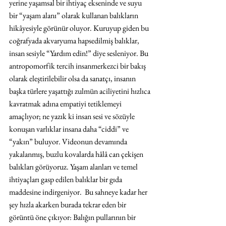
yerine yaşamsal bir ihtiyaç ekseninde ve suyu 
bir “yaşam alanı” olarak kullanan balıkların 
hikâyesiyle görünür oluyor. Kuruyup giden bu 
coğrafyada akvaryuma hapsedilmiş balıklar, 
insan sesiyle “Yardım edin!” diye sesleniyor. Bu 
antropomorfik tercih insanmerkezci bir bakış 
olarak eleştirilebilir olsa da sanatçı, insanın 
başka türlere yaşattığı zulmün aciliyetini hızlıca 
kavratmak adına empatiyi tetiklemeyi 
amaçlıyor; ne yazık ki insan sesi ve sözüyle 
konuşan varlıklar insana daha “ciddi” ve 
“yakın” buluyor. Videonun devamında 
yakalanmış, buzlu kovalarda hâlâ can çekişen 
balıkları görüyoruz. Yaşam alanları ve temel 
ihtiyaçları gasp edilen balıklar bir gıda 
maddesine indirgeniyor.  Bu sahneye kadar her 
şey hızla akarken burada tekrar eden bir 
görüntü öne çıkıyor: Balığın pullarının bir 