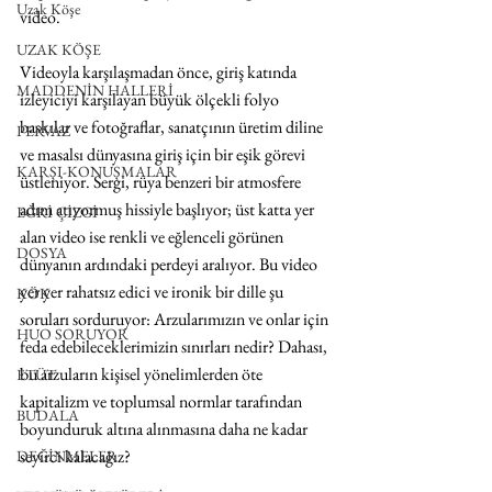
Uzak Köşe
video.
UZAK KÖŞE
Videoyla karşılaşmadan önce, giriş katında 
MADDENİN HALLERİ
izleyiciyi karşılayan büyük ölçekli folyo 
baskılar ve fotoğraflar, sanatçının üretim diline 
PERVAZ
ve masalsı dünyasına giriş için bir eşik görevi 
KARŞI-KONUŞMALAR
üstleniyor. Sergi, rüya benzeri bir atmosfere 
adım atıyormuş hissiyle başlıyor; üst katta yer 
EĞRİ ÇİZGİ
alan video ise renkli ve eğlenceli görünen 
DOSYA
dünyanın ardındaki perdeyi aralıyor. Bu video 
yer yer rahatsız edici ve ironik bir dille şu 
KÖK
soruları sorduruyor: Arzularımızın ve onlar için 
HUO SORUYOR
feda edebileceklerimizin sınırları nedir? Dahası, 
bu arzuların kişisel yönelimlerden öte 
ETÜT
kapitalizm ve toplumsal normlar tarafından 
BUDALA
boyunduruk altına alınmasına daha ne kadar 
seyirci kalacağız?
DEĞİNMELER