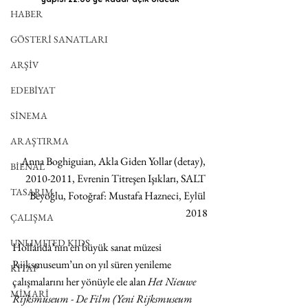
HABER
GÖSTERİ SANATLARI
ARŞİV
EDEBİYAT
SİNEMA
ARAŞTIRMA
Anna Boghiguian, Akla Giden Yollar (detay), 
BİENAL
2010-2011, Evrenin Titreşen Işıkları, SALT 
TASARIM
Beyoğlu, Fotoğraf: Mustafa Hazneci, Eylül 
2018
ÇALIŞMA
UNLIMITED KIDS
Hollanda’nın en büyük sanat müzesi 
Rijksmuseum’un on yıl süren yenileme 
KİTAP
çalışmalarını her yönüyle ele alan 
Het Nieuwe 
MİMARİ
Rijksmuseum - De Film (Yeni Rijksmuseum 