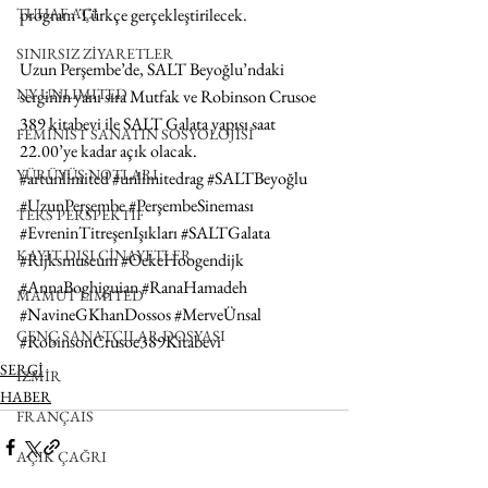
TUHAF AÇI
program Türkçe gerçekleştirilecek. 
SINIRSIZ ZİYARETLER
Uzun Perşembe’de, SALT Beyoğlu’ndaki 
NY UNLIMITED
serginin yanı sıra Mutfak ve Robinson Crusoe 
389 kitabevi ile SALT Galata yapısı saat 
FEMİNİST SANATIN SOSYOLOJİSİ
22.00’ye kadar açık olacak.
YÜRÜYÜŞ NOTLARI
#artunlimited
#unlimitedrag
#SALTBeyoğlu
#UzunPerşembe
#PerşembeSineması
TERS PERSPEKTİF
#EvreninTitreşenIşıkları
#SALTGalata
KAYIT DIŞI CİNAYETLER
#Rijksmuseum
#OekeHoogendijk
#AnnaBoghiguian
#RanaHamadeh
MAMUT LIMITED
#NavineGKhanDossos
#MerveÜnsal
GENÇ SANATÇILAR DOSYASI
#RobinsonCrusoe389Kitabevi
SERGİ
İZMİR
HABER
FRANÇAIS
AÇIK ÇAĞRI