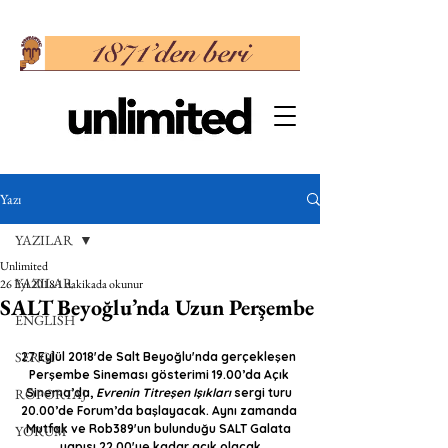
Yazı
YAZILAR
Unlimited
YAZILAR
26 Eyl 2018
1 dakikada okunur
SALT Beyoğlu’nda Uzun Perşembe
ENGLISH
SERGİ
27 Eylül 2018'de Salt Beyoğlu'nda gerçekleşen 
Perşembe Sineması gösterimi 19.00’da Açık 
RÖPORTAJ
Sinema’da, 
Evrenin Titreşen Işıkları
 sergi turu 
20.00’de Forum’da başlayacak. Aynı zamanda 
Mutfak ve Rob389'un bulunduğu SALT Galata 
YORUM
yapısı 22.00'ye kadar açık olacak