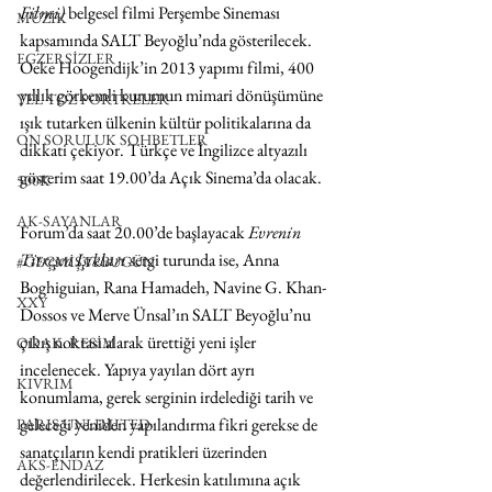
Filmi)
 belgesel filmi Perşembe Sineması 
MÜZİK
kapsamında SALT Beyoğlu’nda gösterilecek. 
EGZERSİZLER
Oeke Hoogendijk’in 2013 yapımı filmi, 400 
yıllık görkemli kurumun mimari dönüşümüne 
YEL TOZ PORTRELER
ışık tutarken ülkenin kültür politikalarına da 
ON SORULUK SOHBETLER
dikkati çekiyor. Türkçe ve İngilizce altyazılı 
gösterim saat 19.00’da Açık Sinema’da olacak.
500K
AK-SAYANLAR
Forum’da saat 20.00’de başlayacak 
Evrenin 
Titreşen Işıkları
 sergi turunda ise, Anna 
#GEÇMİŞTEBUGÜN
Boghiguian, Rana Hamadeh, Navine G. Khan-
XXY
Dossos ve Merve Ünsal’ın SALT Beyoğlu’nu 
çıkış noktası alarak ürettiği yeni işler 
ODAK: RESİM
incelenecek. Yapıya yayılan dört ayrı 
KIVRIM
konumlama, gerek serginin irdelediği tarih ve 
geleceği yeniden yapılandırma fikri gerekse de 
PARIS UNLIMITED
sanatçıların kendi pratikleri üzerinden 
AKS-ENDAZ
değerlendirilecek. Herkesin katılımına açık 