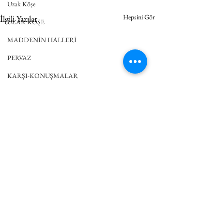
Uzak Köşe
Hepsini Gör
İlgili Yazılar
UZAK KÖŞE
MADDENİN HALLERİ
PERVAZ
KARŞI-KONUŞMALAR
EĞRİ ÇİZGİ
DOSYA
KÖK
HUO SORUYOR
ETÜT
BUDALA
Yorumlar
DEĞİNMELER