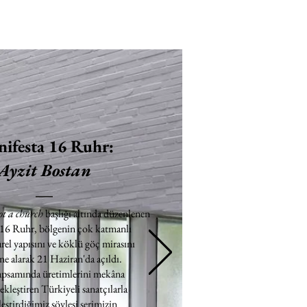
ifesta 16 Ruhr:
Ayzit Bostan
ot a church
başlığı altında düzenlenen
 16 Ruhr, bölgenin çok katmanlı
rel yapısını ve köklü göç mirasını
e alarak 21 Haziran'da açıldı.
apsamında üretimlerini mekâna
ekleştiren Türkiyeli sanatçılarla
eştirdiğimiz söyleşi serimizin