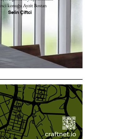
inci konuğu Ayzit Bostan
Selin Çiftci