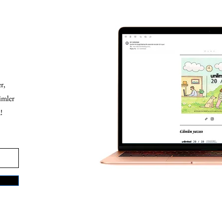
r,
imler
!