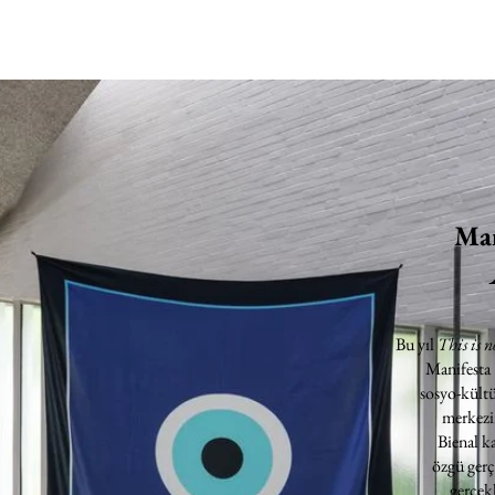
Man
Bu yıl
This is n
Manifesta
sosyo-kültü
merkezin
Bienal k
özgü gerç
gerçekl