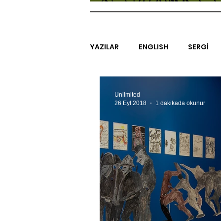
YAZILAR
ENGLISH
SERGİ
SİNEMA
ARAŞTIRMA
B
Unlimited
26 Eyl 2018
1 dakikada okunur
EGZERSİZLER
YEL TOZ POR
#GEÇMİŞTEBUGÜN
XXY
SINIRSIZ ZİYARETLER