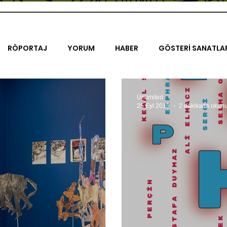
RÖPORTAJ
YORUM
HABER
GÖSTERİ SANATLA
İENAL
TASARIM
ÇALIŞMA
UNLIMITED KIDS
K
Unlimited
25 Eyl 2018
2 dakikada okun
TRELER
ON SORULUK SOHBETLER
500K
AK-SAYA
ODAK: RESİM
KIVRIM
PARIS UNLIMITED
AKS-