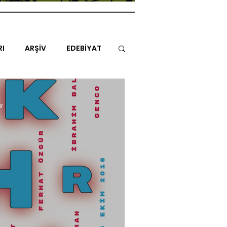
RI
ARŞİV
EDEBİYAT
İTAP
MİMARİ
MÜZİK
ur
NLAR
ENDAZ
TUHAF AÇI