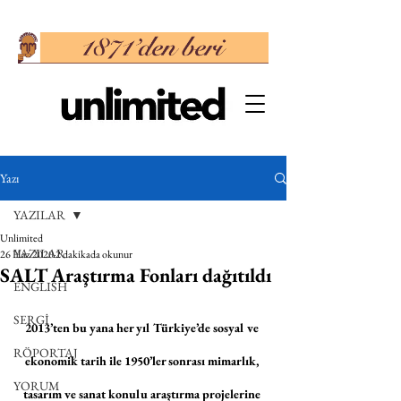
Yazı
YAZILAR
Unlimited
YAZILAR
26 Haz 2020
2 dakikada okunur
SALT Araştırma Fonları dağıtıldı
ENGLISH
SERGİ
2013’ten bu yana her yıl Türkiye’de sosyal ve 
RÖPORTAJ
ekonomik tarih ile 1950’ler sonrası mimarlık, 
YORUM
tasarım ve sanat konulu araştırma projelerine 