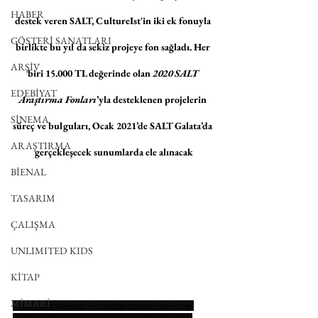
HABER
destek veren SALT, CultureIst'in iki ek fonuyla 
GÖSTERİ SANATLARI
birlikte bu yıl da sekiz projeye fon sağladı. Her 
ARŞİV
biri 15.000 TL değerinde olan 
2020 SALT 
EDEBİYAT
Araştırma Fonları
’yla desteklenen projelerin 
SİNEMA
süreç ve bulguları, Ocak 2021’de SALT Galata’da 
ARAŞTIRMA
gerçekleşecek sunumlarda ele alınacak
BİENAL
TASARIM
ÇALIŞMA
UNLIMITED KIDS
KİTAP
MİMARİ
1960’larda Ankara, Kızılay’da açılan Markiz ve 