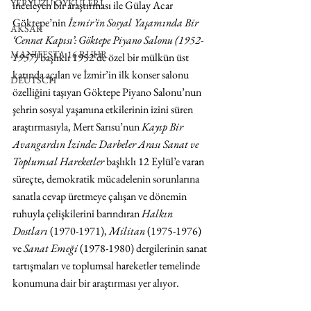
YERYÜZÜ ÖYKÜLERİ
inceleyen bir araştırması ile Gülay Acar 
Göktepe’nin 
İzmir’in Sosyal Yaşamında Bir 
AKSAK
‘Cennet Kapısı’: Göktepe Piyano Salonu (1952-
MANIFESTA 16 RUHR
1957)
 başlıklı 1952’de özel bir mülkün üst 
katında açılan ve İzmir’in ilk konser salonu 
DEUTSCH
özelliğini taşıyan Göktepe Piyano Salonu’nun 
şehrin sosyal yaşamına etkilerinin izini süren 
araştırmasıyla, Mert Sarısu’nun 
Kayıp Bir 
Avangardın İzinde: Darbeler Arası Sanat ve 
Toplumsal Hareketler
 başlıklı 12 Eylül’e varan 
süreçte, demokratik mücadelenin sorunlarına 
sanatla cevap üretmeye çalışan ve dönemin 
ruhuyla çelişkilerini barındıran 
Halkın 
Dostları
 (1970-1971), 
Militan
 (1975-1976) 
ve 
Sanat Emeği
 (1978-1980) dergilerinin sanat 
tartışmaları ve toplumsal hareketler temelinde 
konumuna dair bir araştırması yer alıyor.