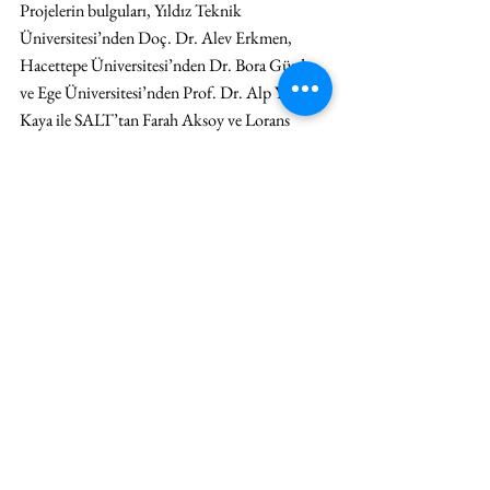
Projelerin bulguları, Yıldız Teknik 
Üniversitesi’nden Doç. Dr. Alev Erkmen, 
Hacettepe Üniversitesi’nden Dr. Bora Gürdaş 
ve Ege Üniversitesi’nden Prof. Dr. Alp Yücel 
Kaya ile SALT’tan Farah Aksoy ve Lorans 
Tanatar Baruh’tan oluşan seçici kurulun 
katılımıyla yapılacak sunumlarda ele alınacak. 
Herkese açık program, Ocak 2021’de SALT 
Galata’da gerçekleştirilecek.
Hepsini Gör
İlgili Yazılar