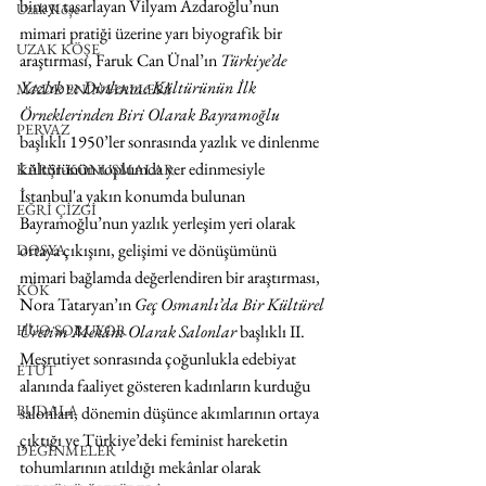
binayı tasarlayan Vilyam Azdaroğlu’nun 
Uzak Köşe
mimari pratiği üzerine yarı biyografik bir 
UZAK KÖŞE
araştırması, Faruk Can Ünal’ın 
Türkiye’de 
Yazlık ve Dinlenme Kültürünün İlk 
MADDENİN HALLERİ
Örneklerinden Biri Olarak Bayramoğlu 
PERVAZ
başlıklı 1950’ler sonrasında yazlık ve dinlenme 
kültürünün toplumda yer edinmesiyle 
KARŞI-KONUŞMALAR
İstanbul'a yakın konumda bulunan 
EĞRİ ÇİZGİ
Bayramoğlu’nun yazlık yerleşim yeri olarak 
ortaya çıkışını, gelişimi ve dönüşümünü 
DOSYA
mimari bağlamda değerlendiren bir araştırması, 
KÖK
Nora Tataryan’ın 
Geç Osmanlı’da Bir Kültürel 
Üretim Mekânı Olarak Salonlar
 başlıklı II. 
HUO SORUYOR
Meşrutiyet sonrasında çoğunlukla edebiyat 
ETÜT
alanında faaliyet gösteren kadınların kurduğu 
BUDALA
salonları, dönemin düşünce akımlarının ortaya 
çıktığı ve Türkiye’deki feminist hareketin 
DEĞİNMELER
tohumlarının atıldığı mekânlar olarak 