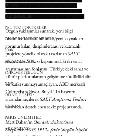
Venüs mağazalarının Larissa Araz tarafından 
MÜZİK
çekilmiş fotoğrafları, Enver Arcak’ın izniyle, 
Hermana 20. Yüzyıl Ankara Yahudileri Görsel 
EGZERSİZLER
Araştırma Projesi
, 2016, SALT Araştırma Fonları
YEL TOZ PORTRELER
Özgün yaklaşımlar sunarak, yeni bilgi 
üretimine katkıda bulunan, yeni kaynakları 
ON SORULUK SOHBETLER
görünür kılan, disiplinlerarası ve katmanlı 
500K
projelere yönelik olarak tasarlanan 
SALT 
Araştırma Fonları 
kapsamında
ki iki sanat 
AK-SAYANLAR
araştırmasının fonlarını, Türkiye’deki sanat ve 
#GEÇMİŞTEBUGÜN
kültür platformlarının gelişimine sürdürülebilir 
bir katkı sunmayı amaçlayan, ABD merkezli 
XXY
CultureIst sağlıyor. Bu yıl 114 başvuru 
ODAK: RESİM
arasından seçilerek 
SALT Araştırma Fonları 
KIVRIM
tarafından desteklenen sekiz proje arasında:
PARIS UNLIMITED
Mert Daban’ın 
Osmanlı Ankara’sına 
AKS-ENDAZ
Sürgünler (1895-1912): Şehir-Sürgün İlişkisi 