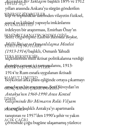
Açısından Bir Yaklaşım
 başlıklı 1895 ve 1912 
TUHAF AÇI
yılları arasında Ankara’ya sürgün gönderilen 
SINIRSIZ ZİYARETLER
kişi ve topluluklar üzerinden vilayetin fiziksel, 
sosyal ve kültürel yapısıyla imkânlarını 
NY UNLIMITED
irdeleyen bir araştırması, Emirhan Özay’ın 
FEMİNİST SANATIN SOSYOLOJİSİ
Sessiz Özgürleşme: Ladino Basında Boykot, 
Millî İktisat ve Osmanlılaşma Meselesi 
YÜRÜYÜŞ NOTLARI
(1913-1914)
 başlıklı, Osmanlı Yahudi 
TERS PERSPEKTİF
seçkinlerinin millî iktisat politikalarına verdiği 
desteğin cemaat içi tartışmalarını, 1913-
KAYIT DIŞI CİNAYETLER
1914’te Rum esnafa uygulanan iktisadi 
MAMUT LIMITED
boykotun arka planı eşliğinde ortaya çıkarmayı 
amaçlayan bir araştırması, Şerif Süveydan’ın 
GENÇ SANATÇILAR DOSYASI
Antakya’nın 1960-1990 Arası Kentsel 
İZMİR
Gelişiminde Bir Mimarın Rolü: Vilyam 
Azaroğlu
 başlıklı Antakya’yı apartmanla 
FRANÇAIS
tanıştıran ve 1957’den 1990’a şehir ve yakın 
AÇIK ÇAĞRI
çevresinde çoğu bugüne ulaşamamış yüzlerce 