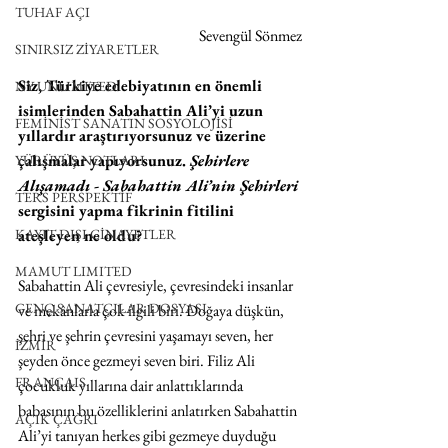
TUHAF AÇI
Sevengül Sönmez
SINIRSIZ ZİYARETLER
Siz, Türkiye edebiyatının en önemli 
NY UNLIMITED
isimlerinden Sabahattin Ali’yi uzun 
FEMİNİST SANATIN SOSYOLOJİSİ
yıllardır araştırıyorsunuz ve üzerine 
çalışmalar yapıyorsunuz. 
Şehirlere 
YÜRÜYÜŞ NOTLARI
Alışamadı - Sabahattin Ali’nin Şehirleri
TERS PERSPEKTİF
sergisini yapma fikrinin fitilini 
KAYIT DIŞI CİNAYETLER
ateşleyen ne oldu? 
MAMUT LIMITED
Sabahattin Ali çevresiyle, çevresindeki insanlar 
GENÇ SANATÇILAR DOSYASI
ve mekânlarla çok ilgili biri. Doğaya düşkün, 
şehri ve şehrin çevresini yaşamayı seven, her 
İZMİR
şeyden önce gezmeyi seven biri. Filiz Ali 
FRANÇAIS
çocukluk yıllarına dair anlattıklarında 
babasının bu özelliklerini anlatırken Sabahattin 
AÇIK ÇAĞRI
Ali’yi tanıyan herkes gibi gezmeye duyduğu 