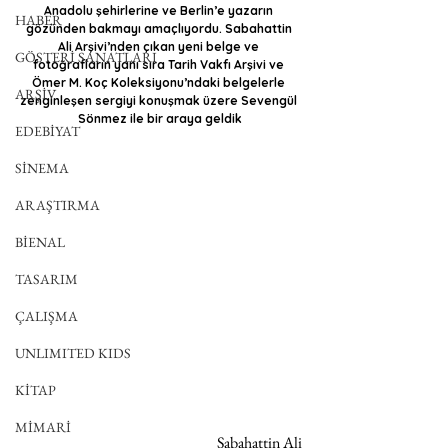
Anadolu şehirlerine ve Berlin’e yazarın 
HABER
gözünden bakmayı amaçlıyordu. Sabahattin 
Ali Arşivi’nden çıkan yeni belge ve 
GÖSTERİ SANATLARI
fotoğrafların yanı sıra Tarih Vakfı Arşivi ve 
Ömer M. Koç Koleksiyonu’ndaki belgelerle 
ARŞİV
zenginleşen sergiyi konuşmak üzere Sevengül 
Sönmez ile bir araya geldik
EDEBİYAT
SİNEMA
ARAŞTIRMA
BİENAL
TASARIM
ÇALIŞMA
UNLIMITED KIDS
KİTAP
MİMARİ
Sabahattin Ali