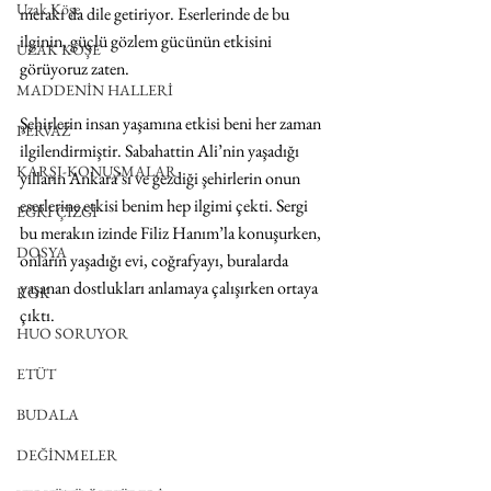
Uzak Köşe
merakı da dile getiriyor. Eserlerinde de bu 
ilginin, güçlü gözlem gücünün etkisini 
UZAK KÖŞE
görüyoruz zaten. 
MADDENİN HALLERİ
Şehirlerin insan yaşamına etkisi beni her zaman 
PERVAZ
ilgilendirmiştir. Sabahattin Ali’nin yaşadığı 
KARŞI-KONUŞMALAR
yılların Ankara’sı ve gezdiği şehirlerin onun 
eserlerine etkisi benim hep ilgimi çekti. Sergi 
EĞRİ ÇİZGİ
bu merakın izinde Filiz Hanım’la konuşurken, 
DOSYA
onların yaşadığı evi, coğrafyayı, buralarda 
yaşanan dostlukları anlamaya çalışırken ortaya 
KÖK
çıktı. 
HUO SORUYOR
ETÜT
BUDALA
DEĞİNMELER