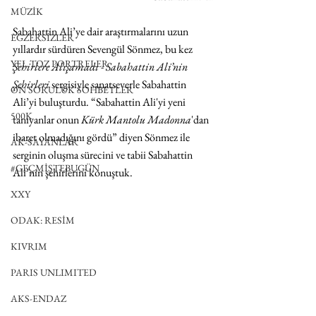
MÜZİK
Sabahattin Ali’ye dair araştırmalarını uzun 
EGZERSİZLER
yıllardır sürdüren Sevengül Sönmez, bu kez 
YEL TOZ PORTRELER
Şehirlere Alışamadı - Sabahattin Ali’nin 
Şehirleri
 sergisiyle sanatseverle Sabahattin 
ON SORULUK SOHBETLER
Ali’yi buluşturdu. “Sabahattin Ali'yi yeni 
500K
tanıyanlar onun 
Kürk Mantolu Madonna
'dan 
ibaret olmadığını gördü” diyen Sönmez ile 
AK-SAYANLAR
serginin oluşma sürecini ve tabii Sabahattin 
#GEÇMİŞTEBUGÜN
Ali’nin şehirlerini konuştuk.
XXY
ODAK: RESİM
KIVRIM
PARIS UNLIMITED
AKS-ENDAZ