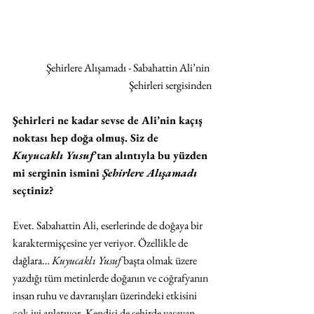
Şehirlere Alışamadı - Sabahattin Ali’nin 
Şehirleri sergisinden
Şehirleri ne kadar sevse de Ali’nin kaçış 
noktası hep doğa olmuş. Siz de 
Kuyucaklı Yusuf
’tan alıntıyla bu yüzden 
mi serginin ismini 
Şehirlere Alışamadı
seçtiniz?
Evet. Sabahattin Ali, eserlerinde de doğaya bir 
karaktermişçesine yer veriyor. Özellikle de 
dağlara… 
Kuyucaklı Yusuf
 başta olmak üzere 
yazdığı tüm metinlerde doğanın ve coğrafyanın 
insan ruhu ve davranışları üzerindeki etkisini 
çok iyi anlatıyor. Kendisi de şehirde yaşayan 