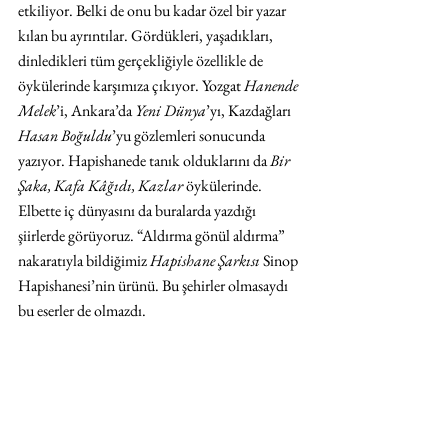
etkiliyor. Belki de onu bu kadar özel bir yazar 
kılan bu ayrıntılar. Gördükleri, yaşadıkları, 
dinledikleri tüm gerçekliğiyle özellikle de 
öykülerinde karşımıza çıkıyor. Yozgat 
Hanende 
Melek
’i, Ankara’da 
Yeni Dünya
’yı, Kazdağları 
Hasan Boğuldu
’yu gözlemleri sonucunda 
yazıyor. Hapishanede tanık olduklarını da 
Bir 
Şaka, Kafa Kâğıdı, Kazlar
 öykülerinde. 
Elbette iç dünyasını da buralarda yazdığı 
şiirlerde görüyoruz. “Aldırma gönül aldırma” 
nakaratıyla bildiğimiz 
Hapishane Şarkısı
 Sinop 
Hapishanesi’nin ürünü. Bu şehirler olmasaydı 
bu eserler de olmazdı. 