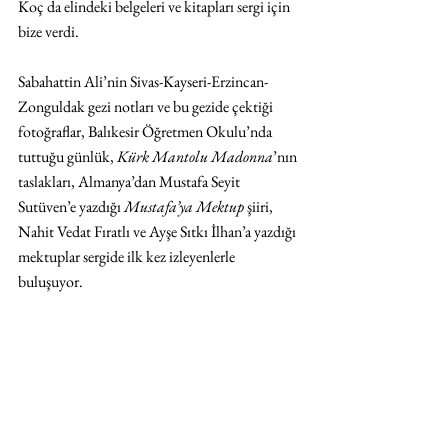
Koç da elindeki belgeleri ve kitapları sergi için 
bize verdi. 
Sabahattin Ali’nin Sivas-Kayseri-Erzincan-
Zonguldak gezi notları ve bu gezide çektiği 
fotoğraflar, Balıkesir Öğretmen Okulu’nda 
tuttuğu günlük, 
Kürk Mantolu Madonna
’nın 
taslakları, Almanya’dan Mustafa Seyit 
Sutüven’e yazdığı 
Mustafa’ya Mektup
 şiiri, 
Nahit Vedat Fıratlı ve Ayşe Sıtkı İlhan’a yazdığı 
mektuplar sergide ilk kez izleyenlerle 
buluşuyor.