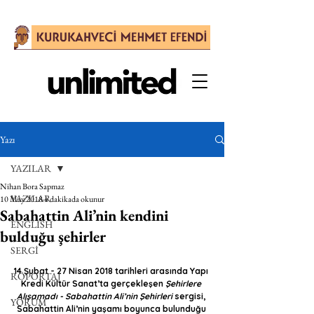
Yazı
YAZILAR
Nihan Bora Sapmaz
YAZILAR
10 May 2018
4 dakikada okunur
Sabahattin Ali’nin kendini
ENGLISH
bulduğu şehirler
SERGİ
14 Şubat - 27 Nisan 2018 tarihleri arasında Yapı 
RÖPORTAJ
Kredi Kültür Sanat’ta gerçekleşen 
Şehirlere 
Alışamadı - Sabahattin Ali’nin Şehirleri
 sergisi, 
YORUM
Sabahattin Ali’nin yaşamı boyunca bulunduğu 