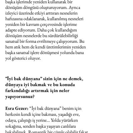
başka işlerimde yeniden kullanarak bir 
dönüşüm döngüsü oluşturuyorum. Ayrıca 
izleyici üzerinde etkiyi arttıran nesnelerin 
hafızasına odaklanarak, kullanılmış nesneleri 
yeniden bir kavram çerçevesinde işlerime 
adapte ediyorum. Daha çok kullandığım 
dönüşüm nesnelerde bu sürdürülebilirliği 
sanatsal bir forma evriltmeye çalışıyorum. Bu 
hem atık hem de kendi üretimlerimin yeniden 
başka sanatsal işlere dönüşmesi yolunda bana 
yol gösterici oluyor.
“İyi bak dünyana” sizin için ne demek, 
dünyaya iyi bakmak ve bu konuda 
farkındalığı artırmak için neler 
yapıyorsunuz?
Esra Gezer:
 “İyi bak dünyana” benim için 
herkesin kendi içine bakması, yaşadığı eve, 
odaya, çalıştığı iş yerine… Yolda yürürken 
sokağına, senden başka yaşayan canlılara 
bakabilmek. Romantik bir cümle olabilir fakat 