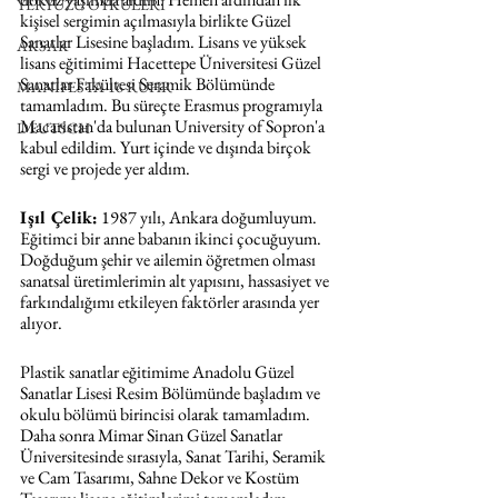
YERYÜZÜ ÖYKÜLERİ
kişisel sergimin açılmasıyla birlikte Güzel 
Sanatlar Lisesine başladım. Lisans ve yüksek 
AKSAK
lisans eğitimimi Hacettepe Üniversitesi Güzel 
Sanatlar Fakültesi Seramik Bölümünde 
MANIFESTA 16 RUHR
tamamladım. Bu süreçte Erasmus programıyla 
Macaristan'da bulunan University of Sopron'a 
DEUTSCH
kabul edildim. Yurt içinde ve dışında birçok 
sergi ve projede yer aldım. 
Işıl Çelik:
 1987 yılı, Ankara doğumluyum. 
Eğitimci bir anne babanın ikinci çocuğuyum. 
Doğduğum şehir ve ailemin öğretmen olması 
sanatsal üretimlerimin alt yapısını, hassasiyet ve 
farkındalığımı etkileyen faktörler arasında yer 
alıyor. 
Plastik sanatlar eğitimime Anadolu Güzel 
Sanatlar Lisesi Resim Bölümünde başladım ve 
okulu bölümü birincisi olarak tamamladım. 
Daha sonra Mimar Sinan Güzel Sanatlar 
Üniversitesinde sırasıyla, Sanat Tarihi, Seramik 
ve Cam Tasarımı, Sahne Dekor ve Kostüm 