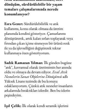
dönüşüm, sürdürülebilir bir yaşam 
temaları çalışmalarınızda nerede 
konumlanıyor? 
Esra Gezer:
 Sürdürülebilirlik ve atık 
kullanımı, konu olarak olmasa da üretim 
planımda kendini gösteriyor. Çamurlarımı 
dönüştürerek, artık kalan sırları toplayarak veya 
fırından çıkan içime sinmeyen bir ürünü renk 
ile ya da işlevselliğini değiştirerek tekrar 
kullanmaya özen gösteriyorum.
Sadık Ramazan Yılmaz: 
İlk günden bugüne 
"atık", kavramsal olarak üretimimin her anında 
oldu ve olmaya da devam ediyor. 
Evsel Atık 
Nesnelerin Sanat Objelerine Dönüşümü
 adlı 
Yüksek Lisans tezimde de bu konuya 
odaklanıyorum. Çünkü atık nesneler insanların 
arkalarında bıraktıkları izlerdir. Ben bu izlerin 
peşindeyim. 
Işıl Çelik:
 İlk olarak kendi seramik işlerimi 