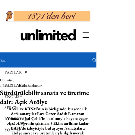
Yazı
YAZILAR
Unlimited
YAZILAR
1 Eki 2021
6 dakikada okunur
Sürdürülebilir sanata ve üretime
ENGLISH
dair: Açık Atölye
SERGİ
BASE ve KTSM’nin iş birliğinde, bu sene ilk 
defa sanatçılar Esra Gezer, Sadık Ramazan 
Yılmaz ve Işıl Çelik’in katılımıyla hayata geçen 
RÖPORTAJ
Açık Atölye
’nin çıktıları 3 Ekim tarihine kadar 
BASE’de izleyiciyle buluşuyor. Sanatçılara 
YORUM
atölye süreci ve üretimleriyle ilgili merak 