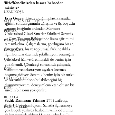
Uzak Köşe
Bize kendinizden kısaca bahseder 
misiniz?
UZAK KÖŞE
Esra Gezer:
 Lisede aldığım plastik sanatlar 
MADDENİN HALLERİ
eğitimi sonrası çamurla uğraşma ve üç boyutlu 
yaratım isteğimin ardından Marmara 
PERVAZ
Üniversitesi Güzel Sanatlar Fakültesi Seramik 
ve Cam Tasarımı Bölümünde lisans eğitimimi 
KARŞI-KONUŞMALAR
tamamladım. Çalışmalarım, gördüğüm bir an, 
fotoğraf, ses, his ve toplumsal farkındalıkla 
EĞRİ ÇİZGİ
ilgili konular üzerinde şekilleniyor. Seramiğin 
geleneksel hâli ve üretim şekli de benim için 
DOSYA
çok önemli. Çömlekçi tornasında çalışmak, 
KÖK
kullanım ve dekorasyon eşyaları üretmek 
hoşuma gidiyor. Seramik benim için bir tutku 
HUO SORUYOR
ve bu tutkunun son bulabileceğini hiç 
düşünmüyorum, deneyimlemekten oluşan bu 
ETÜT
sürecin bir sonu yok çünkü.
BUDALA
Sadık Ramazan Yılmaz:
 1995 Lefkoşa, 
K.K.T.C. doğumluyum. Sanatla ilgilenmeye 
DEĞİNMELER
çok küçük yaşlarda başladım ve ilk ödülümü 
dokuz yaşımda aldım. Hemen ardından ilk 