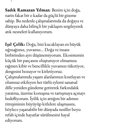
Sadık Ramazan Yılmaz: 
Benim için doğa, 
narin fakat bir o kadar da güçlü bir gizeme 
sahip. Bu nedenle çalışmalarımda da doğaya ve 
dünyaya daha bilinçli bir yaklaşım sergileyerek 
atık nesneleri kullanıyorum. 
Işıl Çelik:
 Doğa, bizi kucaklayan en büyük 
sığınağımız, yuvamız… Doğa ve insanı 
birbirinden ayrı düşünemiyorum. Ekosistemin 
küçük bir parçasını oluşturuyor olmamıza 
rağmen kibir ve bencillikle yuvamızı tüketiyor, 
dengesini bozuyor ve kirletiyoruz. 
Çalışmalarımda yaşam alanlarımızı kısıtlayan ve 
olumsuz etkileyen her türlü eylemi sanatsal 
dille yeniden gündeme getirerek farkındalık 
yaratma, üzerine konuşma ve tartışmaya açmayı 
hedefliyorum. İyilik için attığım bir adımın 
titreşiminin büyüyüp kitlelere ulaşmasını, 
böylece yaşanabilir bir dünyada nesiller boyu 
refah içinde hayatlar sürülmesini hayal 
ediyorum.