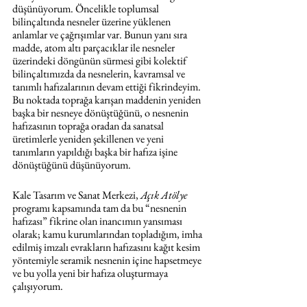
düşünüyorum. Öncelikle toplumsal 
bilinçaltında nesneler üzerine yüklenen 
anlamlar ve çağrışımlar var. Bunun yanı sıra 
madde, atom altı parçacıklar ile nesneler 
üzerindeki döngünün sürmesi gibi kolektif 
bilinçaltımızda da nesnelerin, kavramsal ve 
tanımlı hafızalarının devam ettiği fikrindeyim. 
Bu noktada toprağa karışan maddenin yeniden 
başka bir nesneye dönüştüğünü, o nesnenin 
hafızasının toprağa oradan da sanatsal 
üretimlerle yeniden şekillenen ve yeni 
tanımların yapıldığı başka bir hafıza işine 
dönüştüğünü düşünüyorum.
Kale Tasarım ve Sanat Merkezi, 
Açık Atölye
programı kapsamında tam da bu “nesnenin 
hafızası” fikrine olan inancımın yansıması 
olarak; kamu kurumlarından topladığım, imha 
edilmiş imzalı evrakların hafızasını kağıt kesim 
yöntemiyle seramik nesnenin içine hapsetmeye 
ve bu yolla yeni bir hafıza oluşturmaya 
çalışıyorum.  