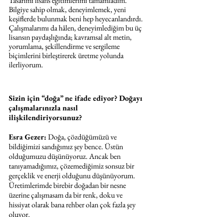
Tasarımı lisans eğitimlerimi tamamladım. 
Bilgiye sahip olmak, deneyimlemek, yeni 
keşiflerde bulunmak beni hep heyecanlandırdı. 
Çalışmalarımı da hâlen, deneyimlediğim bu üç 
lisansın paydaşlığında; kavramsal alt metin, 
yorumlama, şekillendirme ve sergileme 
biçimlerini birleştirerek üretme yolunda 
ilerliyorum.
Sizin için “doğa” ne ifade ediyor? Doğayı 
çalışmalarınızla nasıl 
ilişkilendiriyorsunuz?
Esra Gezer:
 Doğa, çözdüğümüzü ve 
bildiğimizi sandığımız şey bence. Üstün 
olduğumuzu düşünüyoruz. Ancak ben 
tanıyamadığımız, çözemediğimiz sonsuz bir 
gerçeklik ve enerji olduğunu düşünüyorum. 
Üretimlerimde birebir doğadan bir nesne 
üzerine çalışmasam da bir renk, doku ve 
hissiyat olarak bana rehber olan çok fazla şey 
oluyor.