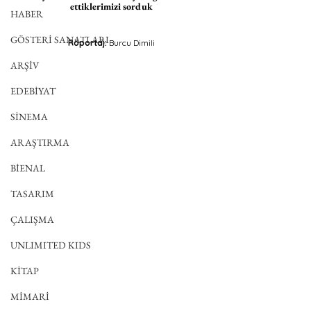
ettiklerimizi sorduk
HABER
GÖSTERİ SANATLARI
Röportaj: 
Burcu Dimili
ARŞİV
EDEBİYAT
SİNEMA
ARAŞTIRMA
BİENAL
TASARIM
ÇALIŞMA
UNLIMITED KIDS
KİTAP
MİMARİ