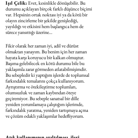
Işıl Çelik:
 Evet, kesinlikle dönüşebilir. Bu 
durumu açıklayan birçok farklı düşünce biçimi 
var. Hepsinin ortak noktası iyi ya da kötü bir 
olayın zincirleme bir şekilde genişlediği, 
yayıldığı ve etkisini hem başlangıca hem de 
sürece yansıttığı üzerine…
Fikir olarak her zaman iyi, adil ve dürüst 
olmaktan yanayım. Bu benim için her zaman 
hayata karşı koruyucu bir kalkan olmuştur. 
Başıma gelebilecek en kötü durumu bile bu 
yaklaşımla zarar görmeden atlatabilmişimdir. 
Bu sebepledir ki yaptığım işlerde de toplumsal 
farkındalık temalarını çokça kullanıyorum. 
Ayrıştırma ve ötekileştirme toplumları, 
olumsuzluk ve zaman kaybından öteye 
geçiremiyor. Bu sebeple sanatsal bir dille 
yeniden yorumlamaya çalıştığım işlerimde, 
farkındalık yaratma, yeniden tartışmaya açma 
ve çözüm odaklı yaklaşımlar hedefliyorum. 
Atık kullanımının azaltılması, ileri 