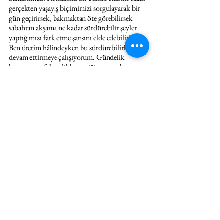
gerçekten yaşayış biçimimizi sorgulayarak bir 
gün geçirirsek, bakmaktan öte görebilirsek 
sabahtan akşama ne kadar sürdürebilir şeyler 
yaptığımızı fark etme şansını elde edebiliriz. 
Ben üretim hâlindeyken bu sürdürebilirliği 
devam ettirmeye çalışıyorum. Gündelik 
hayatta mutfakta dikkat ettiğim unsurlar var. 
Dışarda ise daha çok termos, bez çanta, pipet 
yerine daha sağlıklı seçeneklere yöneliyorum. 
Açık Atölye
 kapsamındaki çalışmam da aslında 
gündelik hayattan bir zevk alışkanlığımı, kahve 
içmeyi her gün yaparak ne kadar atık 
çıkardığımın farkındalığıyla ortaya çıktı. Her 
gün aynı eylemi gerçekleştirirken, rahatsızlık 
duyarak ne kadar çok kâğıt ve kapsül 
kullandığımdan yola çıktım ve daha az atıkla 
zevklerimi dönüştürmenin yollarına baktım.
Sadık Ramazan Yılmaz: 
"İyi bak dünyana" 
benim için sürdürülebilir enerji kaynaklarının 
kullanımı ile daha bilinçli bir toplum 
yaklaşımının bütünüdür. Dünyaya daha iyi 