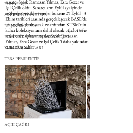
sanatçı Sadık Ramazan Yılmaz, Esra Gezer ve 
TUHAF AÇI
Işıl Çelik oldu. Sanatçıların Eylül ayı içinde 
atölyede ürettikleri eserler bu sene 29 Eylül - 3 
SINIRSIZ ZİYARETLER
Ekim tarihleri arasında gerçekleşecek BASE’de 
izleyicilerle buluşacak ve ardından KTSM’nin 
NY UNLIMITED
kalıcı koleksiyonuna dahil olacak. 
Açık Atölye
serisi vesilesiyle sanatçılar Sadık Ramazan 
FEMİNİST SANATIN SOSYOLOJİSİ
Yılmaz, Esra Gezer ve Işıl Çelik’i daha yakından 
tanımak istedik. 
YÜRÜYÜŞ NOTLARI
TERS PERSPEKTİF
KAYIT DIŞI CİNAYETLER
MAMUT LIMITED
GENÇ SANATÇILAR DOSYASI
İZMİR
FRANÇAIS
AÇIK ÇAĞRI