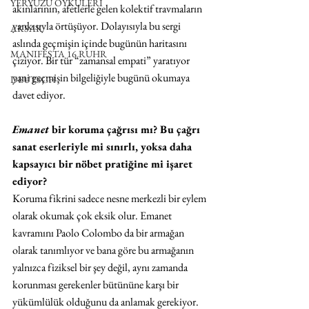
YERYÜZÜ ÖYKÜLERİ
akınlarının, afetlerle gelen kolektif travmaların 
yankısıyla örtüşüyor. Dolayısıyla bu sergi 
AKSAK
aslında geçmişin içinde bugünün haritasını 
MANIFESTA 16 RUHR
çiziyor. Bir tür “zamansal empati” yaratıyor 
yani geçmişin bilgeliğiyle bugünü okumaya 
DEUTSCH
davet ediyor.
Emanet 
bir koruma çağrısı mı? Bu çağrı 
sanat eserleriyle mi sınırlı, yoksa daha 
kapsayıcı bir nöbet pratiğine mi işaret 
ediyor?
Koruma fikrini sadece nesne merkezli bir eylem 
olarak okumak çok eksik olur. Emanet 
kavramını Paolo Colombo da bir armağan 
olarak tanımlıyor ve bana göre bu armağanın 
yalnızca fiziksel bir şey değil, aynı zamanda 
korunması gerekenler bütününe karşı bir 
yükümlülük olduğunu da anlamak gerekiyor. 