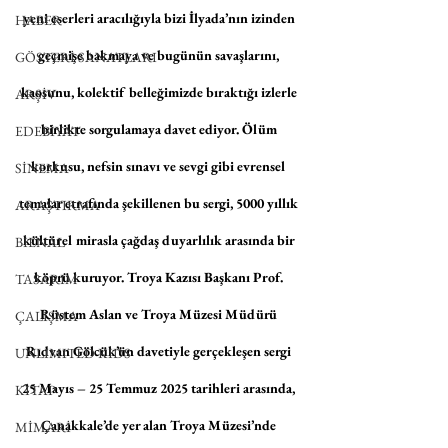
yeni eserleri aracılığıyla bizi İlyada’nın izinden 
HABER
geçmişe bakmaya ve bugünün savaşlarını, 
GÖSTERİ SANATLARI
kaosunu, kolektif belleğimizde bıraktığı izlerle 
ARŞİV
birlikte sorgulamaya davet ediyor. Ölüm 
EDEBİYAT
korkusu, nefsin sınavı ve sevgi gibi evrensel 
SİNEMA
temalar etrafında şekillenen bu sergi, 5000 yıllık 
ARAŞTIRMA
kültürel mirasla çağdaş duyarlılık arasında bir 
BİENAL
köprü kuruyor. Troya Kazısı Başkanı Prof. 
TASARIM
Rüstem Aslan ve Troya Müzesi Müdürü 
ÇALIŞMA
Rıdvan Gölcük’ün davetiyle gerçekleşen sergi 
UNLIMITED KIDS
25 Mayıs – 25 Temmuz 2025 tarihleri arasında, 
KİTAP
Çanakkale’de yer alan Troya Müzesi’nde 
MİMARİ