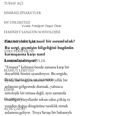
TUHAF AÇI
SINIRSIZ ZİYARETLER
NY UNLIMITED
Vuslat, Fotoğraf: Özgür Ölçer
FEMİNİST SANATIN SOSYOLOJİSİ
Emanet
 sizin için nasıl bir sorumluluk? 
YÜRÜYÜŞ NOTLARI
Bu sergi, geçmişin bilgeliğini bugünün 
TERS PERSPEKTİF
karmaşasına karşı nasıl 
konumlandırıyor?
KAYIT DIŞI CİNAYETLER
“Emanet” kelimesi bende zamana karşı bir 
MAMUT LIMITED
duyarlılık hissini uyandırıyor. Bu sergide, 
İlyada’dan bugüne uzanan 5000 yıllık bir 
GENÇ SANATÇILAR DOSYASI
anlatının gölgesinde durmak, yalnızca 
İZMİR
mitolojik bir mirasa değil, aynı zamanda 
insanlığın yüzyıllardır tekrar eden çöküş ve 
FRANÇAIS
yeniden doğuş döngüsüne tanıklık etmek 
AÇIK ÇAĞRI
anlamına geliyor. Troya Savaşı bir bahaneyle 