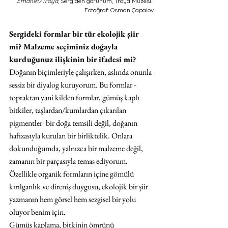
Emanet/Troya
, Sergiden görünüm, Troya Müzesi. 
Fotoğraf: Osman Çapalov
Sergideki formlar bir tür ekolojik şiir 
mi? Malzeme seçiminiz doğayla 
kurduğunuz ilişkinin bir ifadesi mi? 
Doğanın biçimleriyle çalışırken, aslında onunla 
sessiz bir diyalog kuruyorum. Bu formlar -
topraktan yani kilden formlar, gümüş kaplı 
bitkiler, taşlardan/kumlardan çıkarılan 
pigmentler- bir doğa temsili değil, doğanın 
hafızasıyla kurulan bir birliktelik. Onlara 
dokunduğumda, yalnızca bir malzeme değil, 
zamanın bir parçasıyla temas ediyorum. 
Özellikle organik formların içine gömülü 
kırılganlık ve direniş duygusu, ekolojik bir şiir 
yazmanın hem görsel hem sezgisel bir yolu 
oluyor benim için. 
Gümüş kaplama, bitkinin ömrünü 