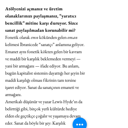
Atölyenizi açmanız ve üretim 
olanaklarınızı paylaşmanız, “yaratıcı 
bencillik” mitine karşı duruyor. Sizce 
sanat paylaşılmadan korunabilir mi?
Fonetik olarak 
emn 
kökünden gelen 
oman 
kelimesi İbranicede “sanatçı” anlamına geliyor. 
Emanet aynı fonetik kökten gelen bir kavram 
ve maddi bir karşılık beklemeden vermeyi — 
yani bir armağanı — ifade ediyor. Bu anlam, 
bugün kapitalist sistemin dayattığı her şeyin bir 
maddi karşılığı olması fikrinin tam tersine 
işaret ediyor. Sanat da sanatçının emaneti ve 
armağanı.
Amerikalı düşünür ve yazar Lewis Hyde’ın da 
belirttiği gibi, birçok yerli kültürde hediye 
elden ele geçtikçe çoğalır ve yaşamaya devam 
eder. Sanat da böyle bir şey: Karşılık 