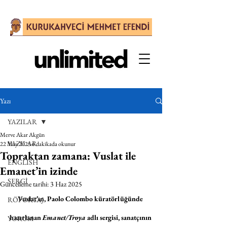
Yazı
YAZILAR
Merve Akar Akgün
YAZILAR
22 May 2025
6 dakikada okunur
Topraktan zamana: Vuslat ile
ENGLISH
Emanet’in izinde
SERGİ
Güncelleme tarihi:
3 Haz 2025
Vuslat’ın, Paolo Colombo küratörlüğünde 
RÖPORTAJ
hazırlanan 
Emanet/Troya
 adlı sergisi, sanatçının 
YORUM