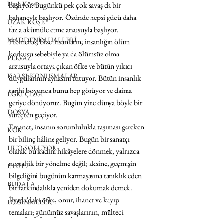
Uzak Köşe
başlıyor. Bugünkü pek çok savaş da bir 
bahaneyle başlıyor. Özünde hepsi gücü daha 
UZAK KÖŞE
fazla akümüle etme arzusuyla başlıyor. 
MADDENİN HALLERİ
Homeros, bize insanların; insanlığın ölüm 
korkusu sebebiyle ya da ölümsüz olma 
PERVAZ
arzusuyla ortaya çıkan öfke ve bütün yıkıcı 
KARŞI-KONUŞMALAR
duygularının aynasını tutuyor. Bütün insanlık 
tarihi boyunca bunu hep görüyor ve daima 
EĞRİ ÇİZGİ
geriye dönüyoruz. Bugün yine dünya böyle bir 
DOSYA
süreçten geçiyor.
Emanet, insanın sorumlulukla taşıması gereken 
KÖK
bir bilinç hâline geliyor. Bugün bir sanatçı 
HUO SORUYOR
olarak bu kadim hikâyelere dönmek, yalnızca 
nostaljik bir yönelme değil; aksine, geçmişin 
ETÜT
bilgeliğini bugünün karmaşasına tanıklık eden 
BUDALA
bir farkındalıkla yeniden dokumak demek.
İlyada’daki öfke, onur, ihanet ve kayıp 
DEĞİNMELER
temaları; günümüz savaşlarının, mülteci 