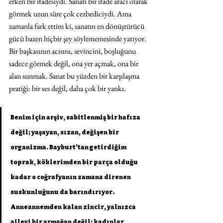
erken bir ifadesiydi. Sanatı bir ifade aracı olarak 
görmek uzun süre çok cezbediciydi. Ama 
zamanla fark ettim ki, sanatın en dönüştürücü 
gücü bazen hiçbir şey söylememesinde yatıyor. 
Bir başkasının acısını, sevincini, boşluğunu 
sadece görmek değil, ona yer açmak, ona bir 
alan sunmak. Sanat bu yüzden bir karşılaşma 
pratiği: bir ses değil, daha çok bir yankı.
Benim için arşiv, sabitlenmiş bir hafıza 
değil; yaşayan, sızan, değişen bir 
organizma. Bayburt’tan getirdiğim 
toprak, köklerimden bir parça olduğu 
kadar o coğrafyanın zamana direnen 
suskunluğunu da barındırıyor. 
Anneannemden kalan zincir, yalnızca 
ailevi bir armağan değil; kadınlar 