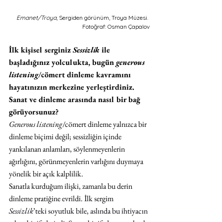
Emanet/Troya
, Sergiden görünüm, Troya Müzesi. 
Fotoğraf: Osman Çapalov
İlk kişisel serginiz 
Sessizlik 
ile 
başladığınız yolculukta, bugün 
generous 
listening
/cömert dinleme kavramını 
hayatınızın merkezine yerleştirdiniz. 
Sanat ve dinleme arasında nasıl bir bağ 
görüyorsunuz?
Generous listening
/cömert dinleme yalnızca bir 
dinleme biçimi değil; sessizliğin içinde 
yankılanan anlamları, söylenmeyenlerin 
ağırlığını, görünmeyenlerin varlığını duymaya 
yönelik bir açık kalplilik.
Sanatla kurduğum ilişki, zamanla bu derin 
dinleme pratiğine evrildi. İlk sergim 
Sessizlik
’teki soyutluk bile, aslında bu ihtiyacın 