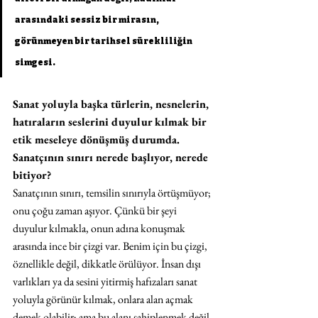
arasındaki sessiz bir mirasın, 
görünmeyen bir tarihsel sürekliliğin 
simgesi.
Sanat yoluyla başka türlerin, nesnelerin, 
hatıraların seslerini duyulur kılmak bir 
etik meseleye dönüşmüş durumda. 
Sanatçının sınırı nerede başlıyor, nerede 
bitiyor?
Sanatçının sınırı, temsilin sınırıyla örtüşmüyor; 
onu çoğu zaman aşıyor. Çünkü bir şeyi 
duyulur kılmakla, onun adına konuşmak 
arasında ince bir çizgi var. Benim için bu çizgi, 
öznellikle değil, dikkatle örülüyor. İnsan dışı 
varlıkları ya da sesini yitirmiş hafızaları sanat 
yoluyla görünür kılmak, onlara alan açmak 
demek olabilir; ama bu alanı sahiplenmek değil, 