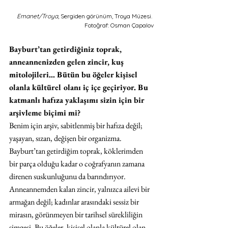
Emanet/Troya
, Sergiden görünüm, Troya Müzesi. 
Fotoğraf: Osman Çapalov
Bayburt’tan getirdiğiniz toprak, 
anneannenizden gelen zincir, kuş 
mitolojileri… Bütün bu öğeler kişisel 
olanla kültürel olanı iç içe geçiriyor. Bu 
katmanlı hafıza yaklaşımı sizin için bir 
arşivleme biçimi mi? 
Benim için arşiv, sabitlenmiş bir hafıza değil; 
yaşayan, sızan, değişen bir organizma. 
Bayburt’tan getirdiğim toprak, köklerimden 
bir parça olduğu kadar o coğrafyanın zamana 
direnen suskunluğunu da barındırıyor. 
Anneannemden kalan zincir, yalnızca ailevi bir 
armağan değil; kadınlar arasındaki sessiz bir 
mirasın, görünmeyen bir tarihsel sürekliliğin 
simgesi. Bu öğeler, kişisel olanla kültürel olan 