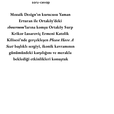
soru-cevap
Mozaik Design’ın kurucusu Yaman 
Erturan ile Ortaköy’deki 
showroom
’larına komşu Ortaköy Surp 
Krikor Lusaroviç Ermeni Katolik 
Kilisesi’nde gerçekleşen 
Please Have A 
Seat 
başlıklı sergiyi, ikonik kavramının 
günümüzdeki karşılığını ve merakla 
beklediği etkinlikleri konuştuk