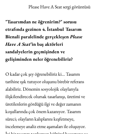
Please Have A Seat sergi görüntüsü
"Tasarımdan ne öğrenirim?" sorusu 
etrafında gezinen 4. İstanbul Tasarım 
Bienali paralelinde gerçekleşen 
Please 
Have A Seat
’in baş aktörleri 
sandalyelerin geçmişinden ve 
gelişiminden neler öğrenebiliriz?
O kadar çok şey öğrenebiliriz ki… Tasarım 
tarihine ışık tutuyor oluşunu birebir referans 
alabiliriz. Dönemin sosyolojik olaylarıyla 
ilişkilendirecek olursak tasarlanışı, üretimi ve 
üretilenlerin gördüğü ilgi ve değer zamanın 
koşullarında çok önem kazanıyor. Tasarım 
süreci; olayların kalıplarını keşfetmeye, 
incelemeye analiz etme aşamaları ile oluşuyor. 
İyi bir tasarım toplumun kültürel boyutunu ve 