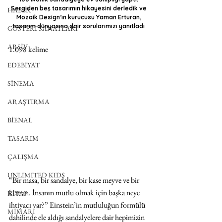
Sergiden beş tasarımın hikayesini derledik ve 
HABER
Mozaik Design’ın kurucusu Yaman Erturan, 
tasarım dünyasına dair sorularımızı yanıtladı 
GÖSTERİ SANATLARI
ARŞİV
1.098 kelime
EDEBİYAT
SİNEMA
ARAŞTIRMA
BİENAL
TASARIM
ÇALIŞMA
UNLIMITED KIDS
“Bir masa, bir sandalye, bir kase meyve ve bir 
keman. İnsanın mutlu olmak için başka neye 
KİTAP
ihtiyacı var?” Einstein’in mutluluğun formülü 
MİMARİ
dahilinde ele aldığı sandalyelere dair hepimizin 