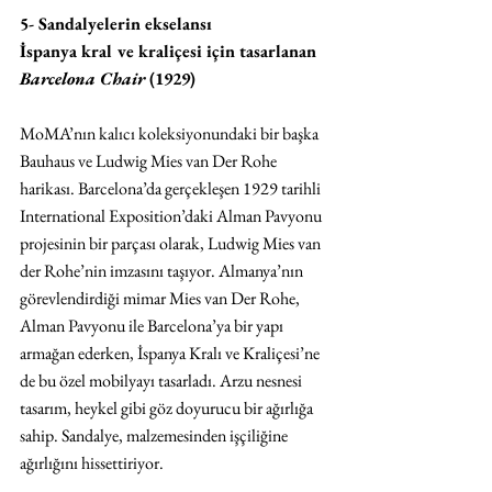
5- Sandalyelerin ekselansı 
İspanya kral ve kraliçesi için tasarlanan 
Barcelona Chair 
(1929)
MoMA’nın kalıcı koleksiyonundaki bir başka 
Bauhaus ve Ludwig Mies van Der Rohe 
harikası. Barcelona’da gerçekleşen 1929 tarihli 
International Exposition’daki Alman Pavyonu 
projesinin bir parçası olarak, Ludwig Mies van 
der Rohe’nin imzasını taşıyor. Almanya’nın 
görevlendirdiği mimar Mies van Der Rohe, 
Alman Pavyonu ile Barcelona’ya bir yapı 
armağan ederken, İspanya Kralı ve Kraliçesi’ne 
de bu özel mobilyayı tasarladı. Arzu nesnesi 
tasarım, heykel gibi göz doyurucu bir ağırlığa 
sahip. Sandalye, malzemesinden işçiliğine 
ağırlığını hissettiriyor. 