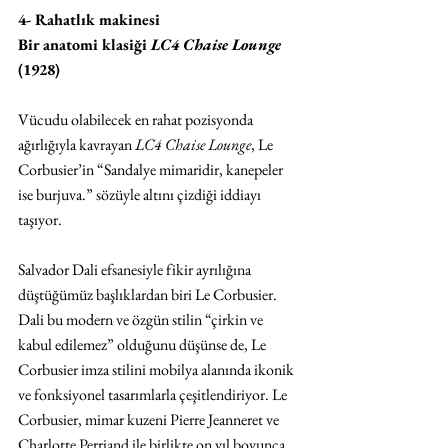
4- Rahatlık makinesi
Bir anatomi klasiği 
LC4 Chaise Lounge
(1928)
Vücudu olabilecek en rahat pozisyonda 
ağırlığıyla kavrayan 
LC4 Chaise Lounge
, Le 
Corbusier’in “Sandalye mimaridir, kanepeler 
ise burjuva.” sözüyle altını çizdiği iddiayı 
taşıyor. 
Salvador Dali efsanesiyle fikir ayrılığına 
düştüğümüz başlıklardan biri Le Corbusier. 
Dali bu modern ve özgün stilin “çirkin ve 
kabul edilemez” olduğunu düşünse de, Le 
Corbusier imza stilini mobilya alanında ikonik 
ve fonksiyonel tasarımlarla çeşitlendiriyor. Le 
Corbusier, mimar kuzeni Pierre Jeanneret ve 
Charlotte Perriand ile birlikte on yıl boyunca 