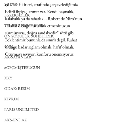
çok net fikirleri, etrafında çerçevelediğimiz 
MÜZİK
belirli ihtiyaçlarımız var. Kendi başınalık, 
EGZERSİZLER
kalabalık ya da rahatlık… Robert de Niro’nun 
“Rahat olduğunuzu fark etmeniz uzun 
YEL TOZ PORTRELER
sürmüyorsa, doğru sandalyedir” sözü gibi. 
ON SORULUK SOHBETLER
Beklentimiz bununla da sınırlı değil. Rahat 
500K
olduğu kadar sağlam olmalı, hafif olmalı. 
Oturmayı seviyor, konforu önemsiyoruz.
AK-SAYANLAR
#GEÇMİŞTEBUGÜN
XXY
ODAK: RESİM
KIVRIM
PARIS UNLIMITED
AKS-ENDAZ