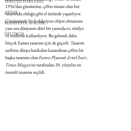
YERYÜZÜ ÖYKÜLERİ
1956’dan günümüze, çiftin imzası olan her 
AKSAK
tasarımda olduğu gibi el üstünde yaşatılıyor. 
Günümüzde bir koleksiyon objesi olmasının 
MANIFESTA 16 RUHR
yanı sıra dünyanın dört bir yanında ev, stüdyo 
DEUTSCH
ve otellerde kullanılıyor. Bu gelenek daha 
birçok Eames tasarımı için de geçerli. Tasarım 
tarihine dünya harikaları kazandıran çiftin bir 
başka tasarımı olan 
Eames Plywood ArmChair
, 
Times Magazine
 tarafından 20. yüzyılın en 
önemli tasarımı seçildi. 