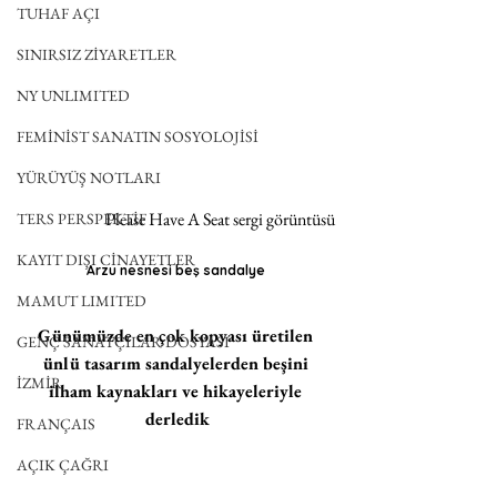
TUHAF AÇI
SINIRSIZ ZİYARETLER
NY UNLIMITED
FEMİNİST SANATIN SOSYOLOJİSİ
YÜRÜYÜŞ NOTLARI
Please Have A Seat sergi görüntüsü
TERS PERSPEKTİF
KAYIT DIŞI CİNAYETLER
Arzu nesnesi beş sandalye 
MAMUT LIMITED
Günümüzde en çok kopyası üretilen 
GENÇ SANATÇILAR DOSYASI
ünlü tasarım sandalyelerden beşini 
İZMİR
ilham kaynakları ve hikayeleriyle 
derledik
FRANÇAIS
AÇIK ÇAĞRI