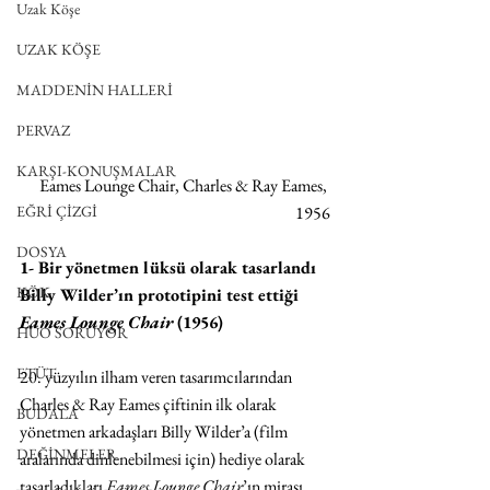
Uzak Köşe
UZAK KÖŞE
MADDENİN HALLERİ
PERVAZ
KARŞI-KONUŞMALAR
Eames Lounge Chair, Charles & Ray Eames, 
1956
EĞRİ ÇİZGİ
DOSYA
1- Bir yönetmen lüksü olarak tasarlandı 
KÖK
Billy Wilder’ın prototipini test ettiği 
Eames Lounge Chair 
(1956)
HUO SORUYOR
ETÜT
20. yüzyılın ilham veren tasarımcılarından 
Charles & Ray Eames çiftinin ilk olarak 
BUDALA
yönetmen arkadaşları Billy Wilder’a (film 
DEĞİNMELER
aralarında dinlenebilmesi için) hediye olarak 
tasarladıkları 
Eames Lounge Chair
’ın mirası 