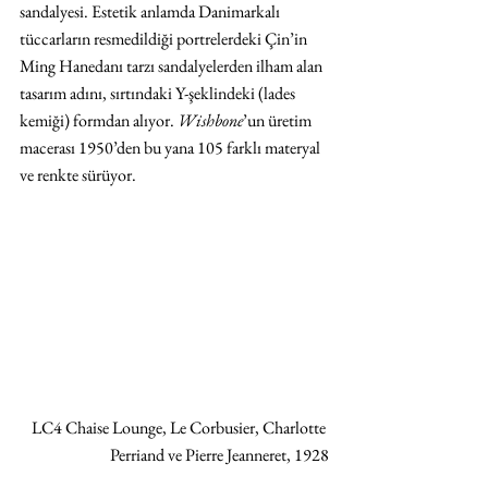
sandalyesi. Estetik anlamda Danimarkalı 
tüccarların resmedildiği portrelerdeki Çin’in 
Ming Hanedanı tarzı sandalyelerden ilham alan 
tasarım adını, sırtındaki Y-şeklindeki (lades 
kemiği) formdan alıyor. 
Wishbone
’un üretim 
macerası 1950’den bu yana 105 farklı materyal 
ve renkte sürüyor.
LC4 Chaise Lounge, Le Corbusier, Charlotte 
Perriand ve Pierre Jeanneret, 1928