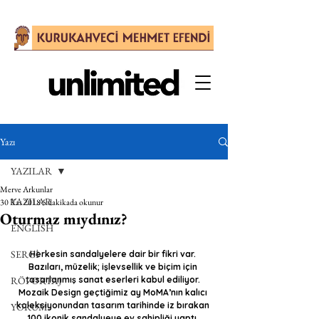
Yazı
YAZILAR
Merve Arkunlar
YAZILAR
30 Kas 2018
5 dakikada okunur
Oturmaz mıydınız?
ENGLISH
SERGİ
Herkesin sandalyelere dair bir fikri var. 
Bazıları, müzelik; işlevsellik ve biçim için 
RÖPORTAJ
tasarlanmış sanat eserleri kabul ediliyor. 
Mozaik Design geçtiğimiz ay MoMA’nın kalıcı 
koleksiyonundan tasarım tarihinde iz bırakan 
YORUM
100 ikonik sandalyeye ev sahipliği yaptı. 