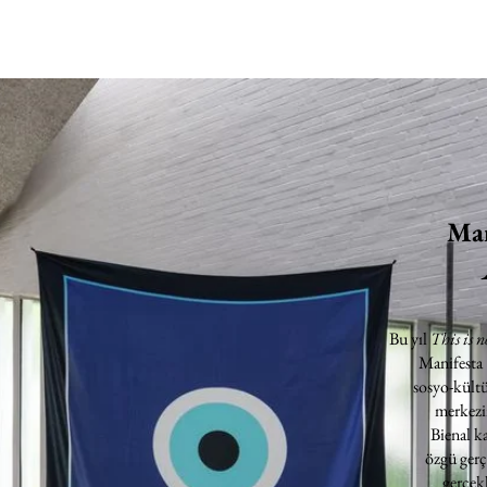
Man
Bu yıl
This is n
Manifesta
sosyo-kültü
merkezin
Bienal k
özgü gerç
gerçekl