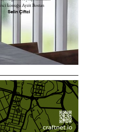
inci konuğu Ayzit Bostan
Selin Çiftci