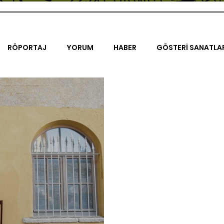
RÖPORTAJ
YORUM
HABER
GÖSTERİ SANATLA
İENAL
TASARIM
ÇALIŞMA
UNLIMITED KIDS
K
TRELER
ON SORULUK SOHBETLER
500K
AK-SAYA
ODAK: RESİM
KIVRIM
PARIS UNLIMITED
AKS-