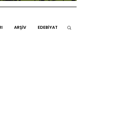
RI
ARŞİV
EDEBİYAT
İTAP
MİMARİ
MÜZİK
NLAR
ENDAZ
TUHAF AÇI