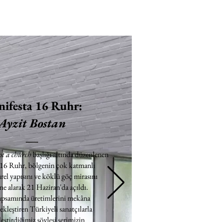
ifesta 16 Ruhr:
Ayzit Bostan
ot a church
başlığı altında düzenlenen
 16 Ruhr, bölgenin çok katmanlı
rel yapısını ve köklü göç mirasını
e alarak 21 Haziran'da açıldı.
apsamında üretimlerini mekâna
ekleştiren Türkiyeli sanatçılarla
eştirdiğimiz söyleşi serimizin