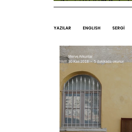
YAZILAR
ENGLISH
SERGİ
SİNEMA
ARAŞTIRMA
B
Merve Arkunlar
30 Kas 2018
5 dakikada okunur
EGZERSİZLER
YEL TOZ POR
#GEÇMİŞTEBUGÜN
XXY
SINIRSIZ ZİYARETLER