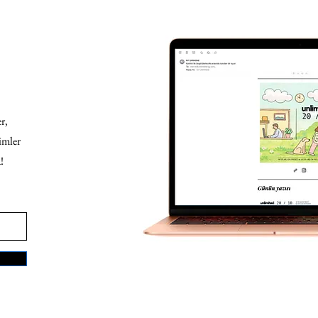
r,
imler
!