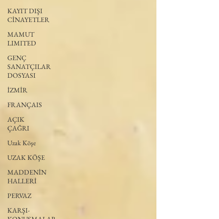
KAYIT DIŞI
CİNAYETLER
MAMUT
LIMITED
GENÇ
SANATÇILAR
DOSYASI
İZMİR
FRANÇAIS
AÇIK
ÇAĞRI
Uzak Köşe
UZAK KÖŞE
MADDENİN
HALLERİ
PERVAZ
KARŞI-