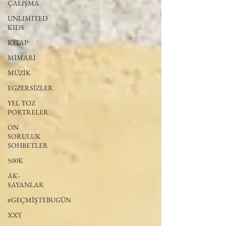
ÇALIŞMA
UNLIMITED
KIDS
KİTAP
MİMARİ
MÜZİK
EGZERSİZLER
YEL TOZ
PORTRELER
ON
SORULUK
SOHBETLER
500K
AK-
SAYANLAR
#GEÇMİŞTEBUGÜN
XXY