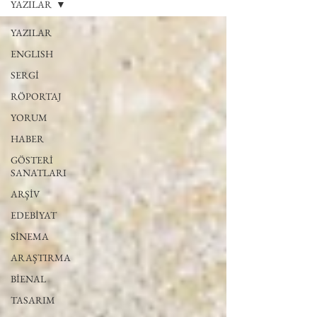
YAZILAR
YAZILAR
ENGLISH
SERGİ
RÖPORTAJ
YORUM
HABER
GÖSTERİ
SANATLARI
ARŞİV
EDEBİYAT
SİNEMA
ARAŞTIRMA
BİENAL
TASARIM