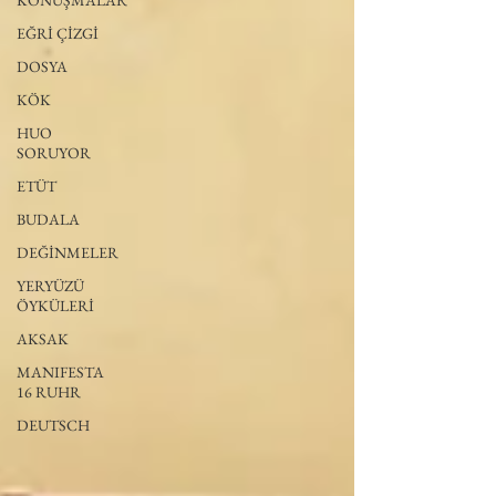
KONUŞMALAR
EĞRİ ÇİZGİ
DOSYA
KÖK
HUO
SORUYOR
ETÜT
BUDALA
DEĞİNMELER
YERYÜZÜ
ÖYKÜLERİ
AKSAK
MANIFESTA
16 RUHR
DEUTSCH