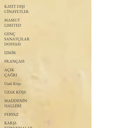
KAYIT DIŞI
CİNAYETLER
MAMUT
LIMITED
GENÇ
SANATÇILAR
DOSYASI
İZMİR
FRANÇAIS
AÇIK
ÇAĞRI
Uzak Köşe
UZAK KÖŞE
MADDENİN
HALLERİ
PERVAZ
KARŞI-