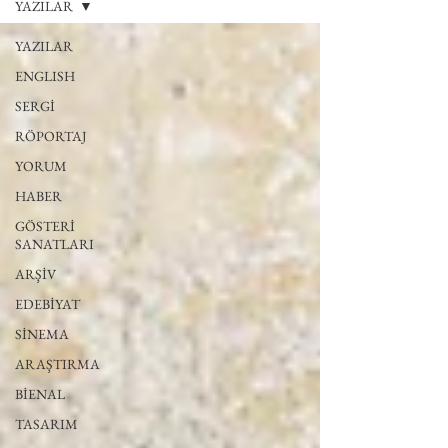
YAZILAR
YAZILAR
ENGLISH
SERGİ
RÖPORTAJ
YORUM
HABER
GÖSTERİ
SANATLARI
ARŞİV
EDEBİYAT
SİNEMA
ARAŞTIRMA
BİENAL
TASARIM