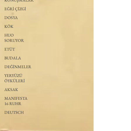
KONUŞMALAR
EĞRİ ÇİZGİ
DOSYA
KÖK
HUO
SORUYOR
ETÜT
BUDALA
DEĞİNMELER
YERYÜZÜ
ÖYKÜLERİ
AKSAK
MANIFESTA
16 RUHR
DEUTSCH