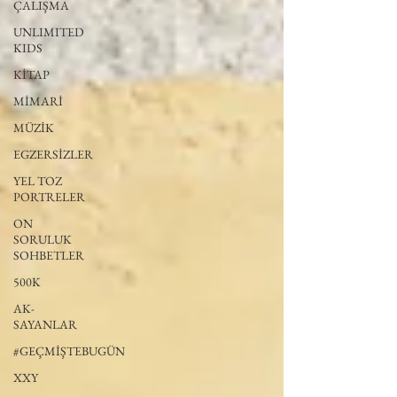
ÇALIŞMA
UNLIMITED
KIDS
KİTAP
MİMARİ
MÜZİK
EGZERSİZLER
YEL TOZ
PORTRELER
ON
SORULUK
SOHBETLER
500K
AK-
SAYANLAR
#GEÇMİŞTEBUGÜN
XXY