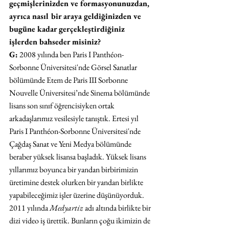
geçmişlerinizden ve formasyonunuzdan, 
ayrıca nasıl bir araya geldiğinizden ve 
bugüne kadar gerçekleştirdiğiniz 
işlerden bahseder misiniz?
G:
 2008 yılında ben Paris I Panthéon-
Sorbonne Üniversitesi'nde Görsel Sanatlar 
bölümünde Etem de Paris III Sorbonne 
Nouvelle Üniversitesi’nde Sinema bölümünde 
lisans son sınıf öğrencisiyken ortak 
arkadaşlarımız vesilesiyle tanıştık. Ertesi yıl 
Paris I Panthéon-Sorbonne Üniversitesi'nde 
Çağdaş Sanat ve Yeni Medya bölümünde 
beraber yüksek lisansa başladık. Yüksek lisans 
yıllarımız boyunca bir yandan birbirimizin 
üretimine destek olurken bir yandan birlikte 
yapabileceğimiz işler üzerine düşünüyorduk. 
2011 yılında 
Medyartiz
 adı altında birlikte bir 
dizi video iş ürettik. Bunların çoğu ikimizin de 