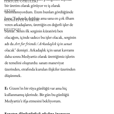
YERYÜZÜ ÖYKÜLERİ
bir üretim olarak görüyor ve iş olarak 
AKSAK
tanımlamıyordum. Etem bunları gördüğünde 
bana "Farkında değilsin ama sana en çok ilham 
MANIFESTA 16 RUHR
veren arkadaşların, ürettiğin en değerli işler de 
DEUTSCH
bunlar. Senin ilk serginin küratörü ben 
olacağım, içinde sadece bu işler olacak, serginin 
adı da 
Art for friends / Arkadaşlık için sanat
olacak" demişti. Arkadaşlık için sanat kavramı 
daha sonra Medyartiz olarak ürettiğimiz işlerin 
de temelini oluşturdu: sanatı maneviyat 
üzerinden, etrafında kurulan ilişkiler üzerinden 
düşünmek. 
E: 
Gizem’in bir rüya günlüğü var ama hiç 
kullanmamış işlerinde. Bir gün bu günlüğü 
Medyartiz’e ifşa etmesini bekliyorum. 
Sanatın dönüştürücü gücüne inanıyor 