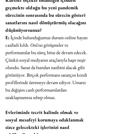
Küresel ölçekte insanlığın içinden 
geçmekte olduğu bu yeni pandemik 
sürecinin sonrasında bu sürecin gösteri 
sanatlarını nasıl dönüştürmüş olacağını 
düşünüyorsunuz?
E:
 İçinde bulunduğumuz durum online hayatı 
cazibeli kıldı. 
Online
 görüşmeler ve 
performanslar bu süreç bitse de devam edecek. 
Çünkü sosyal medyanın araçlarıyla haşır neşir 
olundu. Sanat da bundan nasibini alacak gibi 
görünüyor. Birçok performans sanatçısı kendi 
profillerinde üretmeye devam ediyor. Umarız 
bu değişim canlı performanslardan 
uzaklaşmamıza sebep olmaz.
Evlerimizde tecrit halinde olmak ve 
sosyal mesafeyi korumaya odaklanmak 
sizce gelecekteki işlerinizi nasıl 