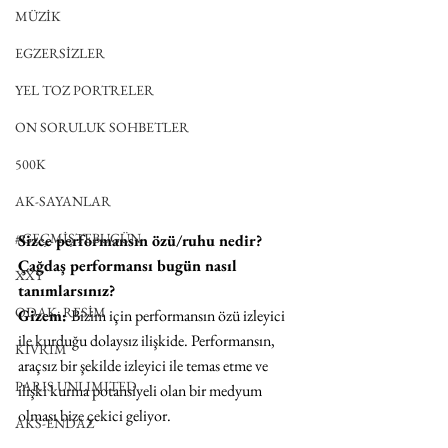
MÜZİK
EGZERSİZLER
YEL TOZ PORTRELER
ON SORULUK SOHBETLER
500K
AK-SAYANLAR
#GEÇMİŞTEBUGÜN
Sizce performansın özü/ruhu nedir? 
Çağdaş performansı bugün nasıl 
XXY
tanımlarsınız?
ODAK: RESİM
Gizem: 
Bizim için performansın özü izleyici 
ile kurduğu dolaysız ilişkide. Performansın, 
KIVRIM
araçsız bir şekilde izleyici ile temas etme ve 
PARIS UNLIMITED
ilişki kurma potansiyeli olan bir medyum 
olması bize çekici geliyor.
AKS-ENDAZ