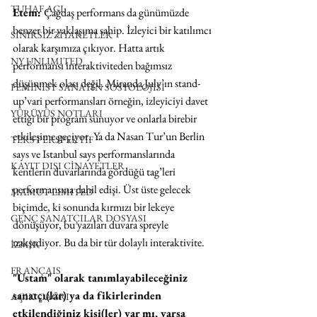
TUHAF AÇI
Etem: 
Çağdaş performans da günümüzde 
benzer bir yaklaşıma sahip. İzleyici bir katılımcı 
SINIRSIZ ZİYARETLER
olarak karşımıza çıkıyor. Hatta artık 
NY UNLIMITED
performansı interaktiviteden bağımsız 
düşünmek olası değil. Miranda July’ın stand-
FEMİNİST SANATIN SOSYOLOJİSİ
up’vari performansları örneğin, izleyiciyi davet 
YÜRÜYÜŞ NOTLARI
ettiği bir program sunuyor ve onlarla birebir 
etkileşime geçiyor. Ya da Nasan Tur’un Berlin 
TERS PERSPEKTİF
says ve Istanbul says performanslarında 
KAYIT DIŞI CİNAYETLER
kentlerin duvarlarında gördüğü tag’leri 
performansına dahil edişi. Üst üste gelecek 
MAMUT LIMITED
biçimde, ki sonunda kırmızı bir lekeye 
GENÇ SANATÇILAR DOSYASI
dönüşüyor, bu yazıları duvara spreyle 
nakşediyor. Bu da bir tür dolaylı interaktivite.
İZMİR
FRANÇAIS
"Ustam" olarak tanımlayabileceğiniz 
sanatçı(lar) ya da fikirlerinden 
AÇIK ÇAĞRI
etkilendiğiniz kişi(ler) var mı, varsa 