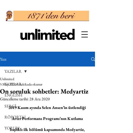
Yazı
YAZILAR
Unlimited
YAZILAR
5 May 2020
5 dakikada okunur
On soruluk sohbetler: Medyartiz
ENGLISH
Güncelleme tarihi:
28 Ara 2020
SERGİ
2019 Kasım ayında Selen Ansen’in üstlendiği 
RÖPORTAJ
Arter Performans Programı’nın Kutlama 
YORUM
başlıklı ilk bölümü kapsamında Medyartiz, 