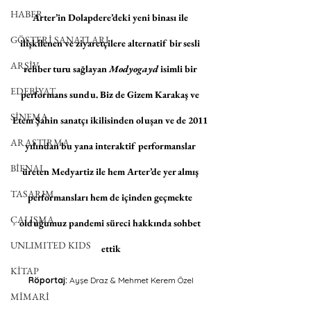
HABER
Arter’in Dolapdere’deki yeni binası ile 
GÖSTERİ SANATLARI
ilişkilenen ve ziyaretçilere alternatif bir sesli 
ARŞİV
rehber turu sağlayan
 Modyogayd
 isimli bir 
EDEBİYAT
performans sundu. Biz de Gizem Karakaş ve 
SİNEMA
Etem Şahin sanatçı ikilisinden oluşan ve de 2011 
ARAŞTIRMA
yılından bu yana interaktif performanslar 
BİENAL
üreten Medyartiz ile hem Arter’de yer almış 
TASARIM
performansları hem de içinden geçmekte 
ÇALIŞMA
olduğumuz pandemi süreci hakkında sohbet 
UNLIMITED KIDS
ettik
KİTAP
Röportaj:
 Ayşe Draz & Mehmet Kerem Özel
MİMARİ