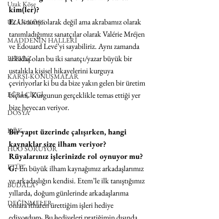
Uzak Köşe
kim(ler)?
E: 
Ustamız olarak değil ama akrabamız olarak 
UZAK KÖŞE
tanımladığımız sanatçılar olarak Valérie Mréjen 
MADDENİN HALLERİ
ve Edouard Levé’yi sayabiliriz. Aynı zamanda 
arkadaş olan bu iki sanatçı/yazar büyük bir 
PERVAZ
ustalıkla kişisel hikayelerini kurguya 
KARŞI-KONUŞMALAR
çeviriyorlar ki bu da bize yakın gelen bir üretim 
EĞRİ ÇİZGİ
biçimi. Kurgunun gerçeklikle temas ettiği yer 
bize heyecan veriyor.
DOSYA
KÖK
Bir yapıt üzerinde çalışırken, hangi 
kaynaklar size ilham veriyor? 
HUO SORUYOR
Rüyalarınız işlerinizde rol oynuyor mu?
ETÜT
G: 
En büyük ilham kaynağımız arkadaşlarımız 
ve arkadaşlığın kendisi. Etem’le ilk tanıştığımız 
BUDALA
yıllarda, doğum günlerinde arkadaşlarıma 
DEĞİNMELER
onlara ithafen ürettiğim işleri hediye 
ediyordum. Bu hediyeleri pratiğimin dışında 