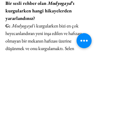
Bir sesli rehber olan 
Modyogayd
’ı 
kurgularken hangi hikayelerden 
yararlandınız?
G: 
Modyogayd'
ı kurgularken bizi en çok 
heyecanlandıran yeni inşa edilen ve hafızası 
olmayan bir mekanın hafızası üzerine 
düşünmek ve onu kurgulamaktı. Selen 
Ansen’in performans daveti bize Kasım 
2018’de geldiği için inşaat aşamasından itibaren 
binada vakit geçirme ve binayı gözlemle 
fırsatımız oldu. Bu süreçte, Arter binasının 
tasarım ve inşaat sürecinde çalışan mimarlar, 
teknisyenler ve Arter ekibiyle bir araya gelerek 
yeni binayla ilgili hikayelerini dinledik. 
Arter’in bulunduğu Dolapdere semti üzerine 
araştırmalar yaptık. Sonunda topladığımız 
tanıklıkları, yaptığımız araştırmaları, kendi 
gözlemlerimizi ve deneyimlerimizi hayal 