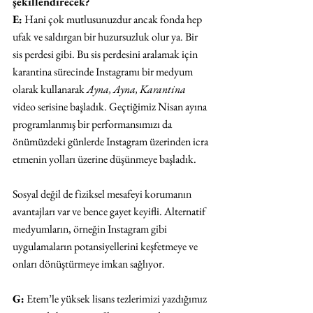
şekillendirecek?
E:
 Hani çok mutlusunuzdur ancak fonda hep 
ufak ve saldırgan bir huzursuzluk olur ya. Bir 
sis perdesi gibi. Bu sis perdesini aralamak için 
karantina sürecinde Instagramı bir medyum 
olarak kullanarak 
Ayna, Ayna, Karantina
video serisine başladık. Geçtiğimiz Nisan ayına 
programlanmış bir performansımızı da 
önümüzdeki günlerde Instagram üzerinden icra 
etmenin yolları üzerine düşünmeye başladık.
Sosyal değil de fiziksel mesafeyi korumanın 
avantajları var ve bence gayet keyifli. Alternatif 
medyumların, örneğin Instagram gibi 
uygulamaların potansiyellerini keşfetmeye ve 
onları dönüştürmeye imkan sağlıyor.
G:
 Etem’le yüksek lisans tezlerimizi yazdığımız 