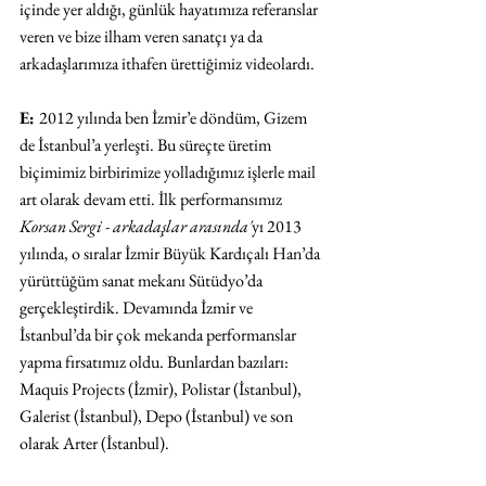
içinde yer aldığı, günlük hayatımıza referanslar 
veren ve bize ilham veren sanatçı ya da 
arkadaşlarımıza ithafen ürettiğimiz videolardı. 
E: 
2012 yılında ben İzmir’e döndüm, Gizem 
de İstanbul’a yerleşti. Bu süreçte üretim 
biçimimiz birbirimize yolladığımız işlerle mail 
art olarak devam etti. İlk performansımız 
Korsan Sergi - arkadaşlar arasında'
yı 2013 
yılında, o sıralar İzmir Büyük Kardıçalı Han’da 
yürüttüğüm sanat mekanı Sütüdyo’da 
gerçekleştirdik. Devamında İzmir ve 
İstanbul’da bir çok mekanda performanslar 
yapma fırsatımız oldu. Bunlardan bazıları: 
Maquis Projects (İzmir), Polistar (İstanbul), 
Galerist (İstanbul), Depo (İstanbul) ve son 
olarak Arter (İstanbul). 