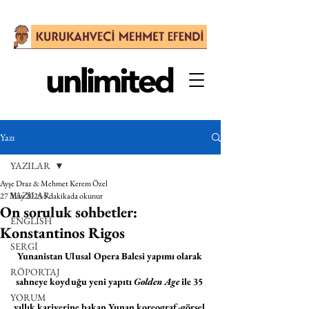
Yazı
YAZILAR
Ayşe Draz & Mehmet Kerem Özel
YAZILAR
27 May 2025
5 dakikada okunur
On soruluk sohbetler:
ENGLISH
Konstantinos Rigos
SERGİ
Yunanistan Ulusal Opera Balesi yapımı olarak 
RÖPORTAJ
sahneye koyduğu yeni yapıtı 
Golden Age
 ile 35 
YORUM
yıllık kariyerine bakan Yunan koreograf-görsel 