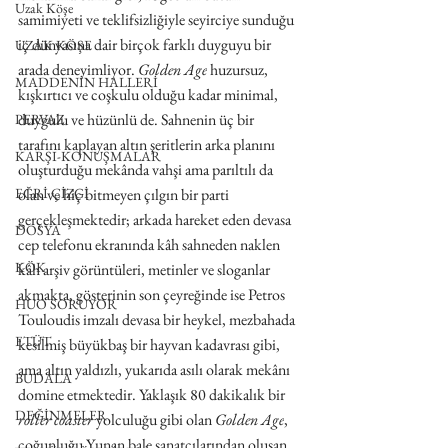
Uzak Köşe
samimiyeti ve teklifsizliğiyle seyirciye sunduğu 
iç dünyasına dair birçok farklı duyguyu bir 
UZAK KÖŞE
arada deneyimliyor. 
Golden Age
 huzursuz, 
MADDENİN HALLERİ
kışkırtıcı ve coşkulu olduğu kadar minimal, 
duygulu ve hüzünlü de. Sahnenin üç bir 
PERVAZ
tarafını kaplayan altın şeritlerin arka planını 
KARŞI-KONUŞMALAR
oluşturduğu mekânda vahşi ama parıltılı da 
EĞRİ ÇİZGİ
olan ve hiç bitmeyen çılgın bir parti 
gerçekleşmektedir; arkada hareket eden devasa 
DOSYA
cep telefonu ekranında kâh sahneden naklen 
KÖK
kâh arşiv görüntüleri, metinler ve sloganlar 
akmakta, gösterinin son çeyreğinde ise Petros 
HUO SORUYOR
Touloudis imzalı devasa bir heykel, mezbahada 
ETÜT
kesilmiş büyükbaş bir hayvan kadavrası gibi, 
ama altın yaldızlı, yukarıda asılı olarak mekânı 
BUDALA
domine etmektedir. Yaklaşık 80 dakikalık bir 
DEĞİNMELER
roller coaster
 yolculuğu gibi olan 
Golden Age
, 
çoğunluğu Yunan bale sanatçılarından oluşan 