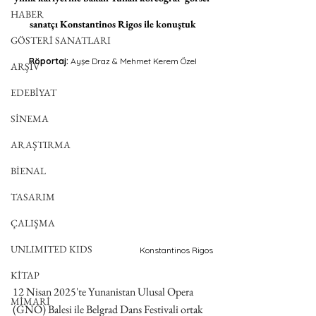
HABER
sanatçı Konstantinos Rigos ile konuştuk
GÖSTERİ SANATLARI
Röportaj: 
Ayşe Draz & Mehmet Kerem Özel
ARŞİV
EDEBİYAT
SİNEMA
ARAŞTIRMA
BİENAL
TASARIM
ÇALIŞMA
UNLIMITED KIDS
Konstantinos Rigos
KİTAP
12 Nisan 2025'te Yunanistan Ulusal Opera 
MİMARİ
(GNO) Balesi ile Belgrad Dans Festivali ortak 