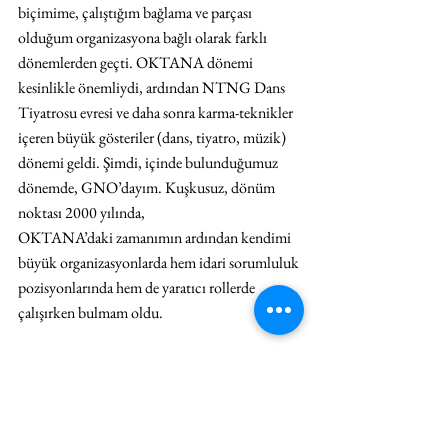
biçimime, çalıştığım bağlama ve parçası 
olduğum organizasyona bağlı olarak farklı 
dönemlerden geçti. OKTANA dönemi 
kesinlikle önemliydi, ardından NTNG Dans 
Tiyatrosu evresi ve daha sonra karma-teknikler 
içeren büyük gösteriler (dans, tiyatro, müzik) 
dönemi geldi. Şimdi, içinde bulunduğumuz 
dönemde, GNO’dayım. Kuşkusuz, dönüm 
noktası 2000 yılında, 
OKTANA’daki zamanımın ardından kendimi 
büyük organizasyonlarda hem idari sorumluluk 
pozisyonlarında hem de yaratıcı rollerde 
çalışırken bulmam oldu.
Geçtiğimiz 
sezon Atina'da sahnelediğiniz 
Brokeback 
Mountain
 uyarlaması dahil olmak üzere 
geçmişte birçok oyun yönettiniz. 