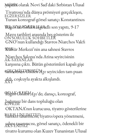
yapımı olarak Novi Sad'daki Sırbistan Ulusal 
MÜZİK
Tiyatrosu'nda dünya prömiyeri gerçekleşen, 
EGZERSİZLER
Yunan koreograf-görsel sanatçı Konstantinos 
Rigos’un 
Golden Age
 adlı son yapıtı, 9-17 
YEL TOZ PORTRELER
Mayıs tarihleri arasında beş gösterim ile 
ON SORULUK SOHBETLER
GNO’nun kullandığı Stavros Niarchos Vakfı 
500K
Kültür Merkezi’nin ana sahnesi Stavros 
Niarchos Salonu'nda Atina seyircisinin 
AK-SAYANLAR
karşısına çıktı. Bütün gösterimleri kapalı gişe 
#GEÇMİŞTEBUGÜN
sahnelenen 
Golden Age
 seyirciden tam puan 
aldı, coşkuyla ayakta alkışlandı.
XXY
ODAK: RESİM
Rigos 
Golden Age
'de; dansçı, koreograf, 
bağımsız bir dans topluluğu olan 
KIVRIM
OKTANA’nın kurucusu, tiyatro gösterilerine 
PARIS UNLIMITED
hareket tasarımcısı, tiyatro/opera yönetmeni, 
sahne tasarımcısı, görsel sanatçı, ödenekli bir 
AKS-ENDAZ
tiyatro kurumu olan Kuzey Yunanistan Ulusal 