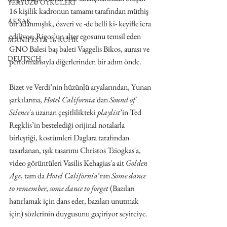
YERYÜZÜ ÖYKÜLERİ
16 kişilik kadronun tamamı tarafından müthiş 
AKSAK
bir adanmışlık, özveri ve -de belli ki- keyifle icra 
ediliyor; Rigos’un alter egosunu temsil eden 
MANIFESTA 16 RUHR
GNO Balesi baş baleti Vaggelis Bikos, aurası ve 
DEUTSCH
performansıyla diğerlerinden bir adım önde.
Bizet ve Verdi’nin hüzünlü aryalarından, Yunan 
şarkılarına, 
Hotel California
'dan 
Sound of 
Silence
'a uzanan çeşitlilikteki 
playlist
’in Ted 
Regklis’in bestelediği orijinal notalarla 
birleştiği, kostümleri Daglara tarafından 
tasarlanan, ışık tasarımı Christos Tziogkas'a, 
video görüntüleri Vasilis Kehagias'a ait 
Golden 
Age
, tam da 
Hotel California
’nın 
Some dance 
to remember, some dance to forget 
(Bazıları 
hatırlamak için dans eder, bazıları unutmak 
için) sözlerinin duygusunu geçiriyor seyirciye.