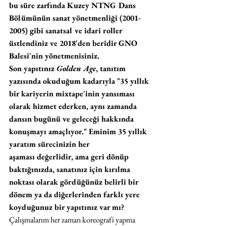
bu süre zarfında Kuzey NTNG Dans 
Bölümünün sanat yönetmenliği (2001-
2005) gibi sanatsal ve idari roller 
üstlendiniz ve 2018'den beridir GNO 
Balesi'nin yönetmenisiniz.
Son yapıtınız 
Golden Age
, tanıtım 
yazısında okuduğum kadarıyla "35 yıllık 
bir kariyerin mixtape'inin yansıması 
olarak hizmet ederken, aynı zamanda 
dansın bugünü ve geleceği hakkında 
konuşmayı amaçlıyor." Eminim 35 yıllık 
yaratım sürecinizin her 
aşaması değerlidir, ama geri dönüp 
baktığınızda, sanatınız için kırılma 
noktası olarak gördüğünüz belirli bir 
dönem ya da diğerlerinden farklı yere 
koyduğunuz bir yapıtınız var mı?
Çalışmalarım her zaman koreografi yapma 