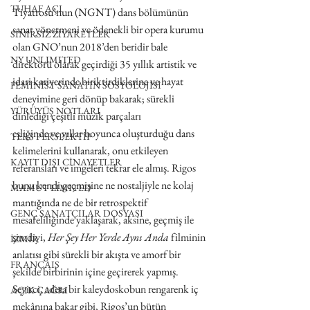
TUHAF AÇI
Tiyatrosu’nun (NGNT) dans bölümünün 
sanat yönetmeni ve ödenekli bir opera kurumu 
SINIRSIZ ZİYARETLER
olan GNO’nun 2018’den beridir bale 
NY UNLIMITED
direktörü olarak geçirdiği 35 yıllık artistik ve 
idari kariyerinde biriktirdiklerine ve hayat 
FEMİNİST SANATIN SOSYOLOJİSİ
deneyimine geri dönüp bakarak; sürekli 
YÜRÜYÜŞ NOTLARI
dinlediği çeşitli müzik parçaları 
eşliğinde ve yıllar boyunca oluşturduğu dans 
TERS PERSPEKTİF
kelimelerini kullanarak, onu etkileyen 
KAYIT DIŞI CİNAYETLER
referansları ve imgeleri tekrar ele almış. Rigos 
bunu kendi geçmişine ne nostaljiyle ne kolaj 
MAMUT LIMITED
mantığında ne de bir retrospektif 
GENÇ SANATÇILAR DOSYASI
mesafeliliğinde yaklaşarak, aksine, geçmiş ile 
şimdiyi, 
Her Şey Her Yerde Aynı Anda
 filminin 
İZMİR
anlatısı gibi sürekli bir akışta ve amorf bir 
FRANÇAIS
şekilde birbirinin içine geçirerek yapmış. 
Seyirci, adeta bir kaleydoskobun rengarenk iç 
AÇIK ÇAĞRI
mekânına bakar gibi, Rigos’un bütün 