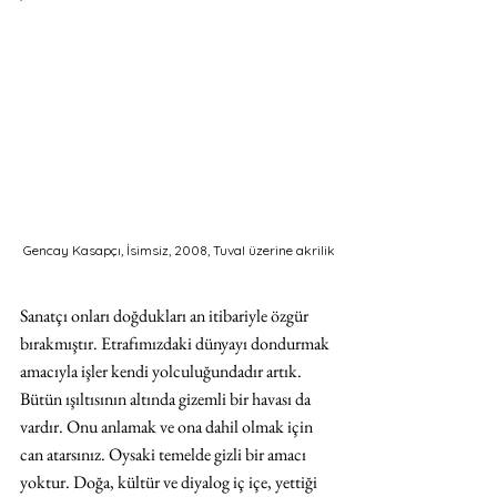
Gencay Kasapçı, İsimsiz, 2008, Tuval üzerine akrilik
Sanatçı onları doğdukları an itibariyle özgür 
bırakmıştır. Etrafımızdaki dünyayı dondurmak 
amacıyla işler kendi yolculuğundadır artık. 
Bütün ışıltısının altında gizemli bir havası da 
vardır. Onu anlamak ve ona dahil olmak için 
can atarsınız. Oysaki temelde gizli bir amacı 
yoktur. Doğa, kültür ve diyalog iç içe, yettiği 