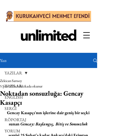
Yazı
YAZILAR
Zekican Sarısoy
YAZILAR
5 Şub 2024
3 dakikada okunur
Noktadan sonsuzluğa: Gencay
ENGLISH
Kasapçı
SERGİ
Gencay Kasapçı'nın işlerine dair geniş bir seçki 
RÖPORTAJ
sunan 
Gencay: Başlangıç, Bitiş ve Sonsuzluk 
YORUM
sergisi 25 Şubat'a kadar Ankara'daki Erimtan 