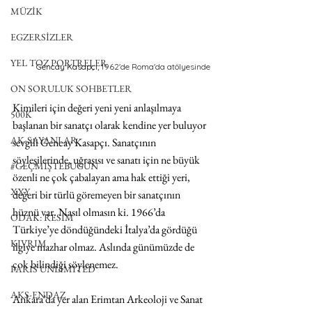
MÜZİK
EGZERSİZLER
YEL TOZ PORTRELER
Gencay Kasapçı,
 1962'de Roma'da atölyesinde
ON SORULUK SOHBETLER
Kimileri için değeri yeni yeni anlaşılmaya 
500K
başlanan bir sanatçı olarak kendine yer buluyor 
AK-SAYANLAR
sevgili Gencay Kasapçı. Sanatçının 
söyleşilerinde, uğraşısı ve sanatı için ne büyük 
#GEÇMİŞTEBUGÜN
özenli ne çok çabalayan ama hak ettiği yeri, 
XXY
değeri bir türlü göremeyen bir sanatçının 
hüznü var. Nasıl olmasın ki. 1966’da 
ODAK: RESİM
Türkiye’ye döndüğündeki İtalya’da gördüğü 
KIVRIM
ilgiye mazhar olmaz. Aslında günümüzde de 
çok bilindiği söylenemez. 
PARIS UNLIMITED
AKS-ENDAZ
Ankara’da yer alan Erimtan Arkeoloji ve Sanat 