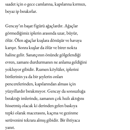
saadet için o gece camlarına, kapılarına kırmızı, 
beyaz ip bırakırlar.
Gencay’ın başat figürü ağaçlardır. Ağaçlar 
görmediğimiz iplerin arasında uzar, büyür, 
ölür. Ölen ağaçlar kuşlara dönüşür ve havaya 
karışır. Sonra kuşlar da ölür ve birer nokta 
haline gelir. Sanatçının önünde gölgelendiği 
evren, zamanı durdurmanın ne anlama geldiğini 
yokluyor gibidir. Rumen köylüler, iplerini 
birilerinin ya da bir şeylerin onları 
pencerelerinden, kapılarından alması için 
yüzyıllardır bırakmıyor. Gencay da sonsuzluğa 
bıraktığı imlerinde, zamanın çok hızlı aktığını 
hissetmiş olacak ki derinden gelen baskıya 
tepki olarak macerasını, kaçma ve gezinme 
serüvenini tekrara almış gibidir. Bir ihtiyaca 
yanıt.