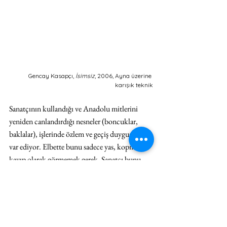
Gencay Kasapçı, 
İsimsiz
, 2006, Ayna üzerine 
karışık teknik
Sanatçının kullandığı ve Anadolu mitlerini 
yeniden canlandırdığı nesneler (boncuklar, 
baklalar), işlerinde özlem ve geçiş duygusunu 
var ediyor. Elbette bunu sadece yas, kopma ve 
kayıp olarak görmemek gerek. Sanatçı bunu 
aynı zamanda yeni başlangıçlarla yeniden 
şekillenmek için bir fırsat olarak kullanıyor.
Noktalar hepimizin gözlemlediği, evrene içkin 
şeylerdir. Yıldızlar üzerinden bize yol 