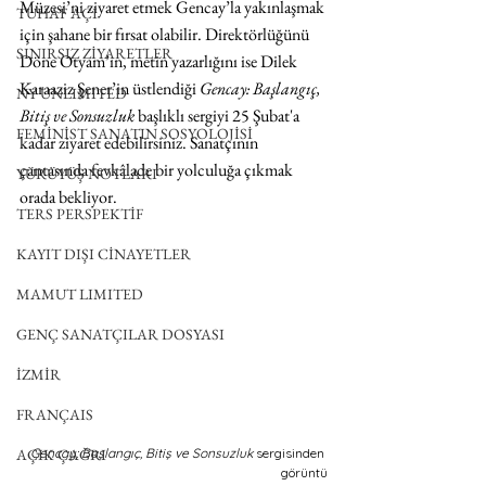
Müzesi’ni ziyaret etmek Gencay’la yakınlaşmak 
TUHAF AÇI
için şahane bir fırsat olabilir. Direktörlüğünü 
SINIRSIZ ZİYARETLER
Döne Otyam’ın, metin yazarlığını ise Dilek 
Karaaziz Şener’in üstlendiği 
Gencay: Başlangıç, 
NY UNLIMITED
Bitiş ve Sonsuzluk
 başlıklı sergiyi 25 Şubat'a 
FEMİNİST SANATIN SOSYOLOJİSİ
kadar ziyaret edebilirsiniz. Sanatçının 
çantasında fevkâlade bir yolculuğa çıkmak 
YÜRÜYÜŞ NOTLARI
orada bekliyor.
TERS PERSPEKTİF
KAYIT DIŞI CİNAYETLER
MAMUT LIMITED
GENÇ SANATÇILAR DOSYASI
İZMİR
FRANÇAIS
Gencay: Başlangıç, Bitiş ve Sonsuzluk
 sergisinden 
AÇIK ÇAĞRI
görüntü