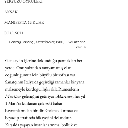
YERYÜZÜ ÖYKÜLERİ
AKSAK
MANIFESTA 16 RUHR
DEUTSCH
Gencay Kasapçı, 
Menekşeler
, 1980, Tuval üzerine 
akrilik
Gencay’ın işlerine dokunduğu parmakları her 
yerde. Onu yakından tanıyamamış olan 
çoğunluğumuz için büyülü bir sofrası var. 
Sanatçının İtalya’da geçirdiği zamanlar bir yana 
malzemeyle kurduğu ilişki akla Rumenlerin 
Martisor
 geleneğini getiriyor. 
Martisor
, her yıl 
1 Mart’ta kutlanan çok eski bahar 
bayramlarından biridir. Gelenek kırmızı ve 
beyaz ip etrafında hikayesini dolandırır. 
Kırsalda yaşayan insanlar arınma, bolluk ve 