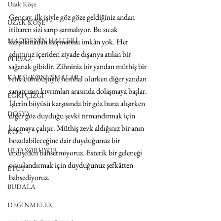
Uzak Köşe
Gencay, ilk işiyle göz göze geldiğiniz andan 
UZAK KÖŞE
itibaren sizi sarıp sarmalıyor. Bu sıcak 
MADDENİN HALLERİ
karşılamadan kaçmanıza imkân yok. Her 
adımınız içeriden ziyade dışarıya atılan bir 
PERVAZ
sağanak gibidir. Zihniniz bir yandan müthiş bir 
KARŞI-KONUŞMALAR
renk cümbüşüyle hemhal olurken diğer yandan 
sanatçının kıvrımları arasında dolaşmaya başlar. 
EĞRİ ÇİZGİ
İşlerin büyüsü karşısında bir göz buna alışırken 
DOSYA
diğer göz duyduğu şevki tırmandırmak için 
kaçmaya çalışır. Müthiş zevk aldığınız bir anın 
KÖK
bozulabileceğine dair duyduğunuz bir 
HUO SORUYOR
endişeden bahsetmiyoruz. Estetik bir geleneği 
onurlandırmak için duyduğunuz şefkâtten 
ETÜT
bahsediyoruz.
BUDALA
DEĞİNMELER