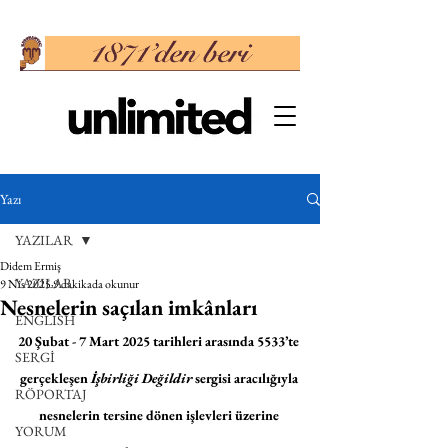
Yazı
YAZILAR
Didem Ermiş
YAZILAR
9 Nis 2025
9 dakikada okunur
Nesnelerin saçılan imkânları
ENGLISH
20 Şubat - 7 Mart 2025 tarihleri arasında 5533’te 
SERGİ
gerçekleşen 
İşbirliği Değildir
 sergisi aracılığıyla 
RÖPORTAJ
nesnelerin tersine dönen işlevleri üzerine 
YORUM