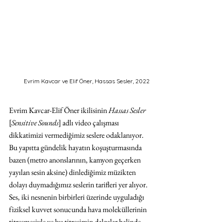
Evrim Kavcar ve Elif Öner, Hassas Sesler, 2022
Evrim Kavcar-Elif Öner ikilisinin 
Hassas Sesler 
[
Sensitive Sounds
]
adlı video çalışması 
dikkatimizi vermediğimiz seslere odaklanıyor. 
Bu yapıtta gündelik hayatın koşuşturmasında 
bazen (metro anonslarının, kamyon geçerken 
yayılan sesin aksine) dinlediğimiz müzikten 
dolayı duymadığımız seslerin tarifleri yer alıyor. 
Ses, iki nesnenin birbirleri üzerinde uyguladığı 
fiziksel kuvvet sonucunda hava moleküllerinin 
titreşmesiyle ve bu titreşimin dalgalar halinde 