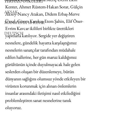
YERYÜZÜ ÖYKÜLERİ
Kenter, Ahmet Rüstem-Hakan Sorar, Gülçin 
AKSAK
Aksoy-Nancy Atakan, Didem Erbaş-Merve 
Ünsal, Gizem Karakaş-Etem Şahin, Elif Öner-
MANIFESTA 16 RUHR
Evrim Kavcar ikilileri birlikte ürettikleri 
DEUTSCH
yapıtlarla katılıyor. Sergide yer değiştiren 
nesnelere, gündelik hayatta karşılaştığımız 
nesnelerin sanatçılar tarafından müdahale 
edilen hallerine, her gün maruz kaldığımız 
gürültünün içinde duyulmayacak hale gelen 
seslerden oluşan bir düzenlemeye, bütün 
dünyanın sağlığını olumsuz yönde etkileyen bir 
virüsten korunmak için alınan önlemlerin 
insanlar arasındaki iletişimi nasıl etkilediğini 
problemleştiren sanat nesnelerine tanık 
oluyoruz.