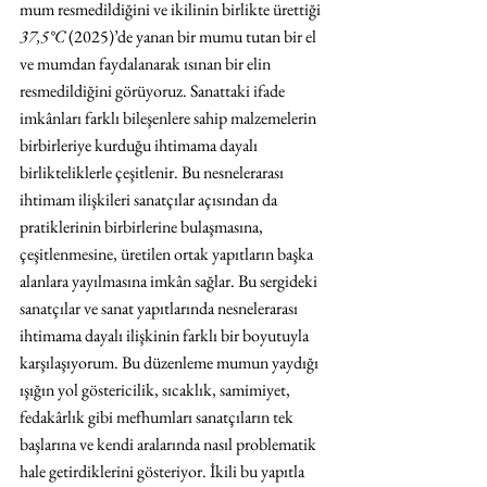
mum resmedildiğini ve ikilinin birlikte ürettiği 
37,5°C 
(2025)’de yanan bir mumu tutan bir el 
ve mumdan faydalanarak ısınan bir elin 
resmedildiğini görüyoruz. Sanattaki ifade 
imkânları farklı bileşenlere sahip malzemelerin 
birbirleriye kurduğu ihtimama dayalı 
birlikteliklerle çeşitlenir. Bu nesnelerarası 
ihtimam ilişkileri sanatçılar açısından da 
pratiklerinin birbirlerine bulaşmasına, 
çeşitlenmesine, üretilen ortak yapıtların başka 
alanlara yayılmasına imkân sağlar. Bu sergideki 
sanatçılar ve sanat yapıtlarında nesnelerarası 
ihtimama dayalı ilişkinin farklı bir boyutuyla 
karşılaşıyorum. Bu düzenleme mumun yaydığı 
ışığın yol göstericilik, sıcaklık, samimiyet, 
fedakârlık gibi mefhumları sanatçıların tek 
başlarına ve kendi aralarında nasıl problematik 
hale getirdiklerini gösteriyor. İkili bu yapıtla 