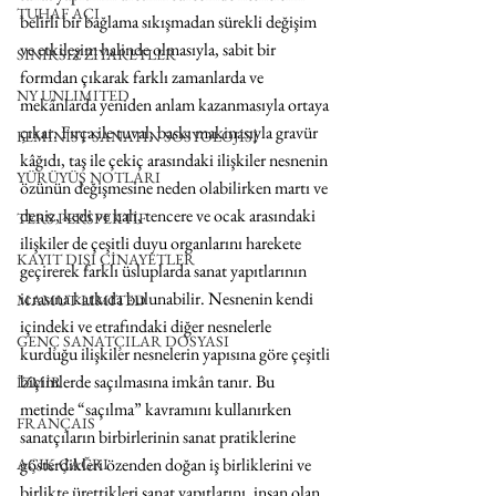
TUHAF AÇI
belirli bir bağlama sıkışmadan sürekli değişim 
ve etkileşim halinde olmasıyla, sabit bir 
SINIRSIZ ZİYARETLER
formdan çıkarak farklı zamanlarda ve 
NY UNLIMITED
mekânlarda yeniden anlam kazanmasıyla ortaya 
çıkar. Fırça ile tuval, baskı makinasıyla gravür 
FEMİNİST SANATIN SOSYOLOJİSİ
kâğıdı, taş ile çekiç arasındaki ilişkiler nesnenin 
YÜRÜYÜŞ NOTLARI
özünün değişmesine neden olabilirken martı ve 
deniz, kedi ve halı, tencere ve ocak arasındaki 
TERS PERSPEKTİF
ilişkiler de çeşitli duyu organlarını harekete 
KAYIT DIŞI CİNAYETLER
geçirerek farklı üsluplarda sanat yapıtlarının 
icrasına katkıda bulunabilir. Nesnenin kendi 
MAMUT LIMITED
içindeki ve etrafındaki diğer nesnelerle 
GENÇ SANATÇILAR DOSYASI
kurduğu ilişkiler nesnelerin yapısına göre çeşitli 
biçimlerde saçılmasına imkân tanır. Bu 
İZMİR
metinde “saçılma” kavramını kullanırken 
FRANÇAIS
sanatçıların birbirlerinin sanat pratiklerine 
gösterdikleri özenden doğan iş birliklerini ve 
AÇIK ÇAĞRI
birlikte ürettikleri sanat yapıtlarını, insan olan 