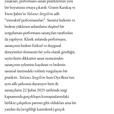
yasakları, performans sanatı pratiklerinin yeni 
bir boyutunu ortaya çıkardı: Gizem Karakaş ve 
Etem Şahin’in 
Yalancı Sevgilim 
adlı 
“interaktif performansları”. Sanatta bedenin ve 
bedene yüklenen anlamların eleştirel bir 
sorgulaması performans sanatçıları tarafından 
da yapılıyor. Klasik anlamda performans, 
sanatçının bedeni fiziksel ve duygusal 
deneyimleri iletmenin bir yolu olarak gördüğü, 
seyircilerin dikkatini sanat nesnesinden 
sanatçının eylemine kaydıran ve bedenin 
sanatsal üretimdeki rolünü vurgulayan bir 
pratiktir. 
Yalancı Sevgilim
 hem Oya-Bora’nın 
aynı adlı şarkısına dayanıyor hem de 
sanatçıların 22 Şubat 2025 tarihinde sergi 
kapsamında gerçekleşen konuşmalarındaki 
birlikte çalışırken partner gibi oldukları ama bir 
yandan da (sevgililiği kastederek) gerçek 