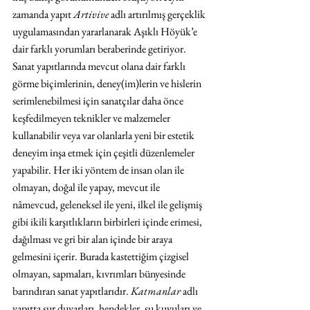
zamanda yapıt 
Artivive 
adlı artırılmış gerçeklik 
uygulamasından yararlanarak Aşıklı Höyük’e 
dair farklı yorumları beraberinde getiriyor. 
Sanat yapıtlarında mevcut olana dair farklı 
görme biçimlerinin, deney(im)lerin ve hislerin 
serimlenebilmesi için sanatçılar daha önce 
keşfedilmeyen teknikler ve malzemeler 
kullanabilir veya var olanlarla yeni bir estetik 
deneyim inşa etmek için çeşitli düzenlemeler 
yapabilir. Her iki yöntem de insan olan ile 
olmayan, doğal ile yapay, mevcut ile 
nâmevcud, geleneksel ile yeni, ilkel ile gelişmiş 
gibi ikili karşıtlıkların birbirleri içinde erimesi, 
dağılması ve gri bir alan içinde bir araya 
gelmesini içerir. Burada kastettiğim çizgisel 
olmayan, sapmaları, kıvrımları bünyesinde 
barındıran sanat yapıtlarıdır. 
Katmanlar
 adlı 
yapıtta sur duvarları, hendekler, su kuyuları ve 