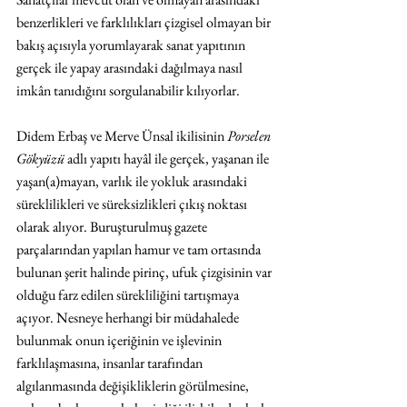
benzerlikleri ve farklılıkları çizgisel olmayan bir 
bakış açısıyla yorumlayarak sanat yapıtının 
gerçek ile yapay arasındaki dağılmaya nasıl 
imkân tanıdığını sorgulanabilir kılıyorlar. 
Didem Erbaş ve Merve Ünsal ikilisinin 
Porselen 
Gökyüzü 
adlı yapıtı hayâl ile gerçek, yaşanan ile 
yaşan(a)mayan, varlık ile yokluk arasındaki 
süreklilikleri ve süreksizlikleri çıkış noktası 
olarak alıyor. Buruşturulmuş gazete 
parçalarından yapılan hamur ve tam ortasında 
bulunan şerit halinde pirinç, ufuk çizgisinin var 
olduğu farz edilen sürekliliğini tartışmaya 
açıyor. Nesneye herhangi bir müdahalede 
bulunmak onun içeriğinin ve işlevinin 
farklılaşmasına, insanlar tarafından 
algılanmasında değişikliklerin görülmesine, 