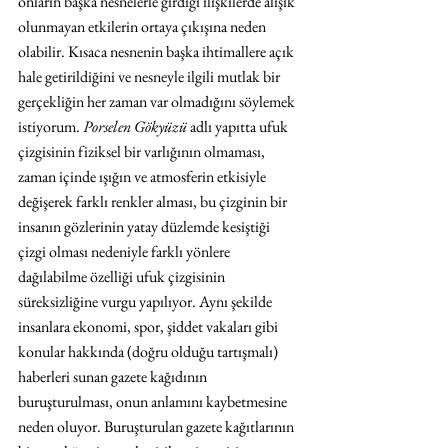
onların başka nesnelerle girdiği ilişkilerde alışık 
olunmayan etkilerin ortaya çıkışına neden 
olabilir. Kısaca nesnenin başka ihtimallere açık 
hale getirildiğini ve nesneyle ilgili mutlak bir 
gerçekliğin her zaman var olmadığını söylemek 
istiyorum.
 Porselen Gökyüzü 
adlı yapıtta ufuk 
çizgisinin fiziksel bir varlığının olmaması, 
zaman içinde ışığın ve atmosferin etkisiyle 
değişerek farklı renkler alması, bu çizginin bir 
insanın gözlerinin yatay düzlemde kesiştiği 
çizgi olması nedeniyle farklı yönlere 
dağılabilme özelliği ufuk çizgisinin 
süreksizliğine vurgu yapılıyor. Aynı şekilde 
insanlara ekonomi, spor, şiddet vakaları gibi 
konular hakkında (doğru olduğu tartışmalı) 
haberleri sunan gazete kağıdının 
buruşturulması, onun anlamını kaybetmesine 
neden oluyor. Buruşturulan gazete kağıtlarının 