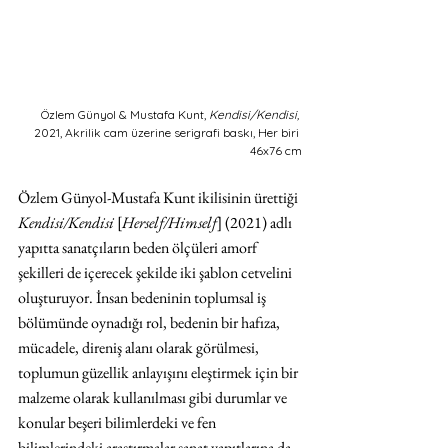
Özlem Günyol & Mustafa Kunt, 
Kendisi/Kendisi,
2021, Akrilik cam üzerine serigrafi baskı, Her biri 
46x76 cm
Özlem Günyol-Mustafa Kunt ikilisinin ürettiği 
Kendisi/Kendisi 
[
Herself/Himself
] (2021) adlı 
yapıtta sanatçıların beden ölçüleri amorf 
şekilleri de içerecek şekilde iki şablon cetvelini 
oluşturuyor. İnsan bedeninin toplumsal iş 
bölümünde oynadığı rol, bedenin bir hafıza, 
mücadele, direniş alanı olarak görülmesi, 
toplumun güzellik anlayışını eleştirmek için bir 
malzeme olarak kullanılması gibi durumlar ve 
konular beşeri bilimlerdeki ve fen 
bilimlerindeki araştırmalar sanat yapıtlarına da 