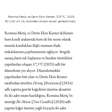
Romina Meriç ve Derin Ekin Kenter, 37,5 °C,  2025, 
82 x 62 cm. Üç resimden oluşan duvar yerleştirmesi
Romina Meriç ve Derin Ekin Kenter ikilisinin 
hem kendi aralarında hem de bir nesne olarak 
mumla kurdukları ilişki mumun ifade 
imkânlarının çeşitlenmesini sağlıyor. Sergide 
sanatçıların tek başlarına ve beraber ürettikleri 
yapıtlardan oluşan 
37,5°C
 (2025) adlı bir 
düzenleme yer alıyor. Düzenlemedeki 
yapıtlardan biri olan ve Derin Ekin Kenter 
tarafından üretilen 
Direnç 
[
Resistance
]
(2024) 
adlı yapıtta gravür kağıdının üzerine akuatint 
ile iki adet mum basıldığını, Romina Meriç’in 
ürettiği 
İki Mum 
[
Two Candles
] (2020) adlı 
yapıtta kâğıt üzerine yağlı boyayla iki adet 