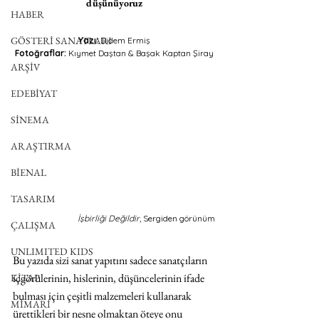
düşünüyoruz
HABER
GÖSTERİ SANATLARI
Yazı: 
Didem Ermiş
Fotoğraflar: 
Kıymet Daştan & Başak Kaptan Şiray
ARŞİV
EDEBİYAT
SİNEMA
ARAŞTIRMA
BİENAL
TASARIM
İşbirliği Değildir
, Sergiden görünüm
ÇALIŞMA
UNLIMITED KIDS
Bu yazıda sizi sanat yapıtını sadece sanatçıların 
içgörülerinin, hislerinin, düşüncelerinin ifade 
KİTAP
bulması için çeşitli malzemeleri kullanarak 
MİMARİ
ürettikleri bir nesne olmaktan öteye onu 