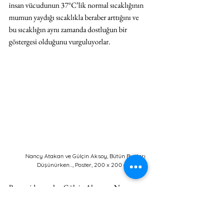
insan vücudunun 37°C’lik normal sıcaklığının 
mumun yaydığı sıcaklıkla beraber arttığını ve 
bu sıcaklığın aynı zamanda dostluğun bir 
göstergesi olduğunu vurguluyorlar.
Nancy Atakan ve Gülçin Aksoy, Bütün Bunları 
Düşünürken..., Poster, 200 x 200 cm, 2013
Bu sergide yer alan Gülçin Aksoy ve Nancy 
Atakan’a ait 
Bütün Bunları Düşünürken… 
[
While Thinking About All of This…
] (2013) 