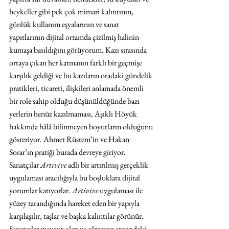
heykeller gibi pek çok mimari kalıntının, 
günlük kullanım eşyalarının ve sanat 
yapıtlarının dijital ortamda çizilmiş halinin 
kumaşa basıldığını görüyorum. Kazı sırasında 
ortaya çıkan her katmanın farklı bir geçmişe 
karşılık geldiği ve bu kazıların oradaki gündelik 
pratikleri, ticareti, ilişkileri anlamada önemli 
bir role sahip olduğu düşünüldüğünde bazı 
yerlerin henüz kazılmaması, Aşıklı Höyük 
hakkında hâlâ bilinmeyen boyutların olduğunu 
gösteriyor. Ahmet Rüstem’in ve Hakan 
Sorar’ın pratiği burada devreye giriyor. 
Sanatçılar 
Artivive
 adlı bir artırılmış gerçeklik 
uygulaması aracılığıyla bu boşluklara dijital 
yorumlar katıyorlar. 
Artivive
 uygulaması ile 
yüzey tarandığında hareket eden bir yapıyla 
karşılaşılır, taşlar ve başka kalıntılar görünür. 
Sanatçılar mevcut olan ve olmayan arasındaki 