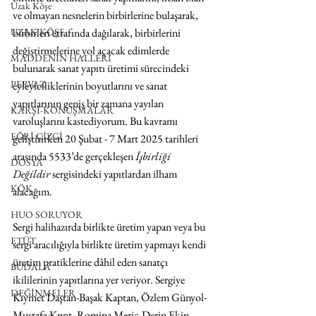
Uzak Köşe
ve olmayan nesnelerin birbirlerine bulaşarak, 
UZAK KÖŞE
birbirleri etrafında dağılarak, birbirlerini 
değiştirmelerine yol açacak edimlerde 
MADDENİN HALLERİ
bulunarak sanat yapıtı üretimi sürecindeki 
PERVAZ
eyleyiciliklerinin boyutlarını ve sanat 
yapıtlarının geniş bir zamana yayılan 
KARŞI-KONUŞMALAR
varoluşlarını kastediyorum. Bu kavramı 
EĞRİ ÇİZGİ
geliştirirken 20 Şubat - 7 Mart 2025 tarihleri 
arasında 5533’de gerçekleşen 
İşbirliği 
DOSYA
Değildir
 sergisindeki yapıtlardan ilham 
KÖK
alacağım.
HUO SORUYOR
Sergi halihazırda birlikte üretim yapan veya bu 
ETÜT
sergi aracılığıyla birlikte üretim yapmayı kendi 
üretim pratiklerine dâhil eden sanatçı 
BUDALA
ikililerinin yapıtlarına yer veriyor. Sergiye 
DEĞİNMELER
Kıymet Daştan-Başak Kaptan, Özlem Günyol-
Mustafa Kunt, Romina Meriç-Derin Ekin 