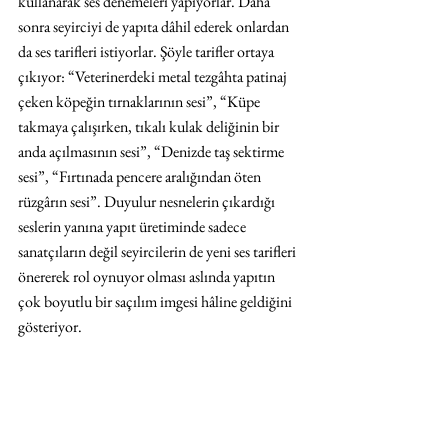
kullanarak ses denemeleri yapıyorlar. Daha 
sonra seyirciyi de yapıta dâhil ederek onlardan 
da ses tarifleri istiyorlar. Şöyle tarifler ortaya 
çıkıyor: “Veterinerdeki metal tezgâhta patinaj 
çeken köpeğin tırnaklarının sesi”, “Küpe 
takmaya çalışırken, tıkalı kulak deliğinin bir 
anda açılmasının sesi”, “Denizde taş sektirme 
sesi”, “Fırtınada pencere aralığından öten 
rüzgârın sesi”. Duyulur nesnelerin çıkardığı 
seslerin yanına yapıt üretiminde sadece 
sanatçıların değil seyircilerin de yeni ses tarifleri 
önererek rol oynuyor olması aslında yapıtın 
çok boyutlu bir saçılım imgesi hâline geldiğini 
gösteriyor.