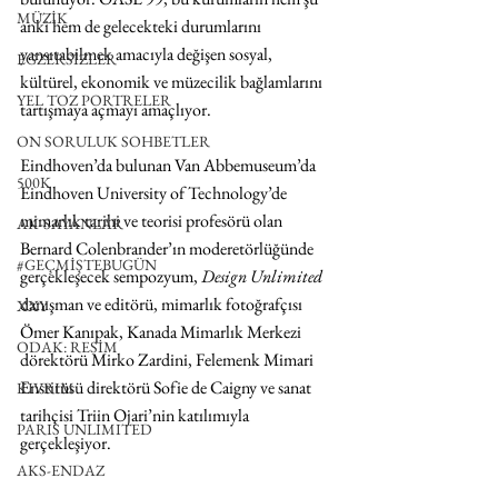
MÜZİK
anki hem de gelecekteki durumlarını 
yansıtabilmek amacıyla değişen sosyal, 
EGZERSİZLER
kültürel, ekonomik ve müzecilik bağlamlarını 
YEL TOZ PORTRELER
tartışmaya açmayı amaçlıyor. 
ON SORULUK SOHBETLER
Eindhoven’da bulunan Van Abbemuseum’da 
500K
Eindhoven University of Technology’de 
mimarlık tarihi ve teorisi profesörü olan 
AK-SAYANLAR
Bernard Colenbrander’ın moderetörlüğünde 
#GEÇMİŞTEBUGÜN
gerçekleşecek sempozyum, 
Design Unlimited
danışman ve editörü, mimarlık fotoğrafçısı 
XXY
Ömer Kanıpak, Kanada Mimarlık Merkezi 
ODAK: RESİM
dörektörü Mirko Zardini, Felemenk Mimari 
Enstitüsü direktörü Sofie de Caigny ve sanat 
KIVRIM
tarihçisi Triin Ojari’nin katılımıyla 
PARIS UNLIMITED
gerçekleşiyor.
AKS-ENDAZ