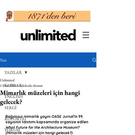
Yazı
YAZILAR
Unlimited
YAZILAR
1 Mar 2018
1 dakikada okunur
Mimarlık müzeleri için hangi
ENGLISH
gelecek?
SERGİ
Bağımısız mimarlık yayını OASE Jurnal’in 99. 
RÖPORTAJ
sayısının tanıtımı kapsamında organize edilen 
What Future for the Architecture Museum? 
YORUM
(Mimarlık müzeleri için hangi gelecek?)