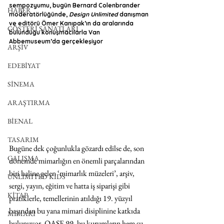
sempozyumu, bugün Bernard Colenbrander 
HABER
moderatörlüğünde, 
Design Unlimited
 danışman 
ve editörü Ömer Kanıpak’ın da aralarında 
GÖSTERİ SANATLARI
bulunduğu konuşmacılarla Van 
Abbemuseum’da gerçekleşiyor
ARŞİV
EDEBİYAT
SİNEMA
ARAŞTIRMA
BİENAL
TASARIM
Bugüne dek çoğunlukla gözardı edilse de, son 
ÇALIŞMA
dönemde mimarlığın en önemli parçalarından 
biri haline gelen ‘mimarlık müzeleri’, arşiv, 
UNLIMITED KIDS
sergi, yayın, eğitim ve hatta iş siparişi gibi 
KİTAP
pratiklerle, temellerinin atıldığı 19. yüzyıl 
başından bu yana mimari disiplinine katkıda 
MİMARİ
bulunuyor. OASE 99, bu kurumların hem şu 