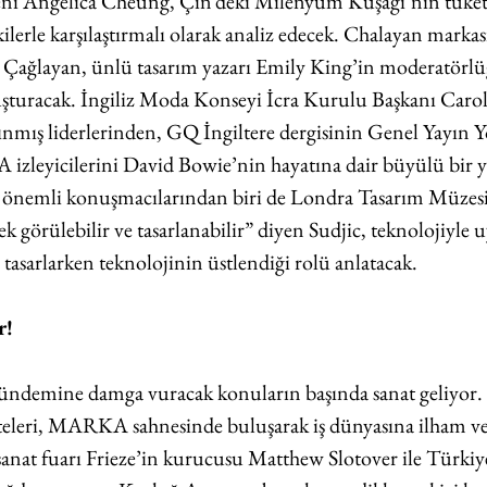
i Angelica Cheung, Çin’deki Milenyum Kuşağı’nın tüketi
kilerle karşılaştırmalı olarak analiz edecek. Chalayan markası
Çağlayan, ünlü tasarım yazarı Emily King’in moderatörlü
luşturacak. İngiliz Moda Konseyi İcra Kurulu Başkanı Carol
nmış liderlerinden, GQ İngiltere dergisinin Genel Yayın 
zleyicilerini David Bowie’nin hayatına dair büyülü bir y
en önemli konuşmacılarından biri de Londra Tasarım Müzes
k görülebilir ve tasarlanabilir” diyen Sudjic, teknolojiyle
i tasarlarken teknolojinin üstlendiği rolü anlatacak. 
r!
emine damga vuracak konuların başında sanat geliyor. 
teleri, MARKA sahnesinde buluşarak iş dünyasına ilham ve
nat fuarı Frieze’in kurucusu Matthew Slotover ile Türkiy