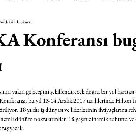
7
4 dakikada okunur
RAŞTIRMA
BİENAL
TASARIM
ÇALIŞMA
UNL
 Konferansı bu
SİZLER
YEL TOZ PORTRELER
ON SORULUK SOHBETL
ı
TEBUGÜN
XXY
ODAK: RESİM
KIVRIM
PARIS
ının yakın geleceğini şekillendirecek doğru bir yol haritası
SINIRSIZ ZİYARETLER
feransı, bu yıl 13-14 Aralık 2017 tarihlerinde Hilton İ
riliyor. 18 yıldır iş dünyası ve liderlerinin ihtiyaçlarına re
 önemli dönüm noktalarından 18 yaşın dinamik ruhunu ve en
aşıyacak. 