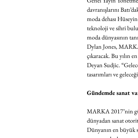
Genel Yayın Yönetmen
davranışlarını Batı’da
moda dehası Hüseyin 
teknoloji ve sihri bu
moda dünyasının tanı
Dylan Jones, MARKA i
çıkaracak. Bu yılın 
Deyan Sudjic. “Gelece
tasarımları ve geleceğ
Gündemde sanat va
MARKA 2017’nin günd
dünyadan sanat otori
Dünyanın en büyük sa