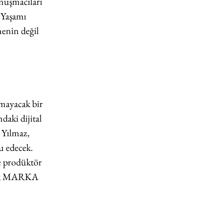
onuşmacıları 
 Yaşamı 
enin değil 
mayacak bir 
aki dijital 
 Yılmaz, 
u edecek. 
ve prodüktör 
arak MARKA 