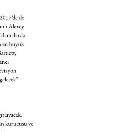
2017’de de 
damı Alexey 
ıklamalarda 
n en büyük 
rtlett, 
ancı 
evizyon 
gelecek” 
rlayacak. 
in kurucusu ve 