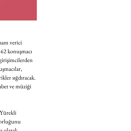
am verici 
 62 konuşmacı 
girişimcilerden 
uşmacılar, 
kler sığdıracak. 
ohbet ve müziği 
Yürekli 
sorluğunu 
u olarak 