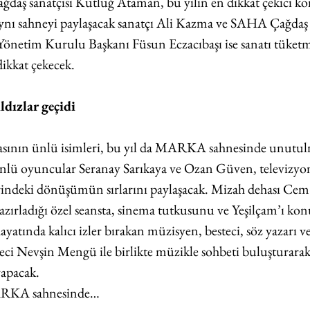
çağdaş sanatçısı Kutluğ Ataman, bu yılın en dikkat çekici k
 Aynı sahneyi paylaşacak sanatçı Ali Kazma ve SAHA Çağdaş
Yönetim Kurulu Başkanı Füsun Eczacıbaşı ise sanatı tüketm
ikkat çekecek.
ızlar geçidi
yasının ünlü isimleri, bu yıl da MARKA sahnesinde unutul
nlü oyuncular Seranay Sarıkaya ve Ozan Güven, televizyond
erindeki dönüşümün sırlarını paylaşacak. Mizah dehası Cem
rladığı özel seansta, sinema tutkusunu ve Yeşilçam’ı kon
hayatında kalıcı izler bırakan müzisyen, besteci, söz yazarı 
ci Nevşin Mengü ile birlikte müzikle sohbeti buluştur
yapacak.
MARKA sahnesinde…