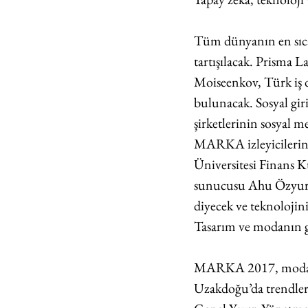
Tüm dünyanın en sıc
tartışılacak. Prisma 
Moiseenkov, Türk iş d
bulunacak. Sosyal gir
şirketlerinin sosyal m
MARKA izleyicilerine
Üniversitesi Finans K
sunucusu Ahu Özyurt i
diyecek ve teknolojini
Tasarım ve modanın 
MARKA 2017, moda ve 
Uzakdoğu’da trendler