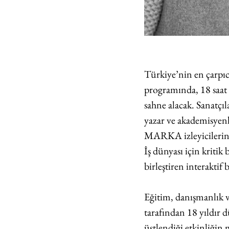
Türkiye’nin en çarpı
programında, 18 saat
sahne alacak. Sanatçıl
yazar ve akademisyenl
MARKA izleyicilerine ö
İş dünyası için kritik
birleştiren interaktif
Eğitim, danışmanlık 
tarafından 18 yıldır
üstlendiği etkinliğin