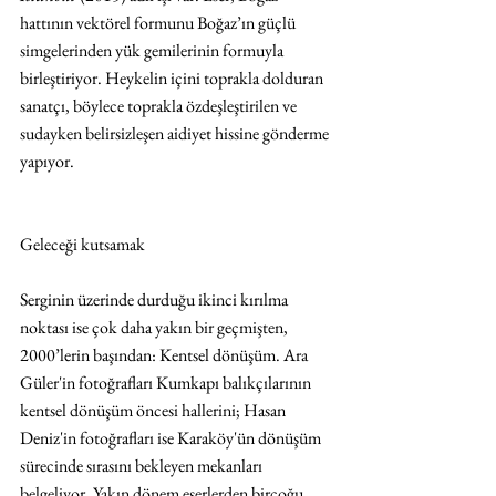
hattının vektörel formunu Boğaz’ın güçlü 
simgelerinden yük gemilerinin formuyla 
birleştiriyor. Heykelin içini toprakla dolduran 
sanatçı, böylece toprakla özdeşleştirilen ve 
sudayken belirsizleşen aidiyet hissine gönderme 
yapıyor.
Geleceği kutsamak
Serginin üzerinde durduğu ikinci kırılma 
noktası ise çok daha yakın bir geçmişten, 
2000’lerin başından: Kentsel dönüşüm. Ara 
Güler'in fotoğrafları Kumkapı balıkçılarının 
kentsel dönüşüm öncesi hallerini; Hasan 
Deniz'in fotoğrafları ise Karaköy'ün dönüşüm 
sürecinde sırasını bekleyen mekanları 
belgeliyor. Yakın dönem eserlerden birçoğu, 