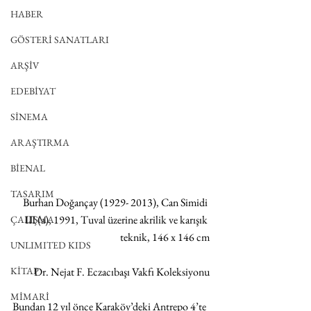
HABER
GÖSTERİ SANATLARI
ARŞİV
EDEBİYAT
SİNEMA
ARAŞTIRMA
BİENAL
TASARIM
Burhan Doğançay (1929- 2013), Can Simidi 
III (a), 1991, Tuval üzerine akrilik ve karışık 
ÇALIŞMA
teknik, 146 x 146 cm
UNLIMITED KIDS
Dr. Nejat F. Eczacıbaşı Vakfı Koleksiyonu
KİTAP
MİMARİ
Bundan 12 yıl önce Karaköy’deki Antrepo 4’te 