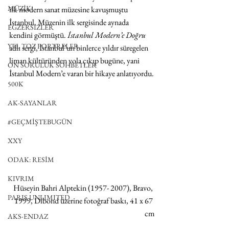
MÜZİK
ilk modern sanat müzesine kavuşmuştu 
İstanbul. Müzenin ilk sergisinde aynada 
EGZERSİZLER
kendini görmüştü. 
İstanbul Modern’e Doğru
YEL TOZ PORTRELER
adlı sergi, İstanbul’un binlerce yıldır süregelen 
liman kültüründen yola çıkıp bugüne, yani 
ON SORULUK SOHBETLER
İstanbul Modern’e varan bir hikaye anlatıyordu.
500K
AK-SAYANLAR
#GEÇMİŞTEBUGÜN
XXY
ODAK: RESİM
KIVRIM
Hüseyin Bahri Alptekin (1957- 2007), Bravo, 
PARIS UNLIMITED
1999, Dibond üzerine fotoğraf baskı, 41 x 67 
cm
AKS-ENDAZ