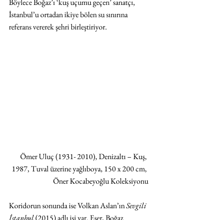
Böylece Boğaz’ı ‘kuş uçumu geçen’ sanatçı, 
İstanbul’u ortadan ikiye bölen su sınırına 
referans vererek şehri birleştiriyor.
Ömer Uluç (1931- 2010), Denizaltı – Kuş, 
1987, Tuval üzerine yağlıboya, 150 x 200 cm, 
Öner Kocabeyoğlu Koleksiyonu
Koridorun sonunda ise Volkan Aslan’ın 
Sevgili 
İstanbul
 (2015) adlı işi var. Eser, Boğaz 