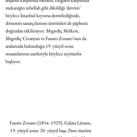
ahşabın karşısında metalin, rüzgarın karşısında 
mekaniğin zebellah gibi dikildiği ‘devrim’ 
böylece İstanbul kıyısına demirlediğinde, 
dönemin sanatçılarının üretimleri de şüphesiz 
doğrudan etkileniyor. Mıgırdiç Melkon, 
Mıgırdiç Civanyan ve Fausto Zonaro’nun da 
aralarında bulunduğu 19. yüzyıl sonu 
ressamlarının eserleriyle böylece seyrüsefer 
başlıyor.
Fausto Zonaro (1854- 1929), Galata Limanı, 
19. yüzyıl sonu- 20. yüzyıl başı, Pano üzerine 