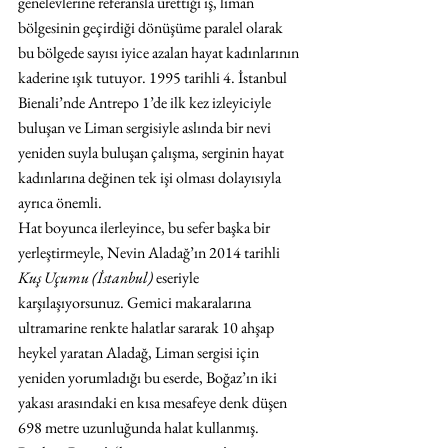
genelevlerine referansla ürettiği iş, liman 
bölgesinin geçirdiği dönüşüme paralel olarak 
bu bölgede sayısı iyice azalan hayat kadınlarının 
kaderine ışık tutuyor. 1995 tarihli 4. İstanbul 
Bienali’nde Antrepo 1’de ilk kez izleyiciyle 
buluşan ve Liman sergisiyle aslında bir nevi 
yeniden suyla buluşan çalışma, serginin hayat 
kadınlarına değinen tek işi olması dolayısıyla 
ayrıca önemli.
Hat boyunca ilerleyince, bu sefer başka bir 
yerleştirmeyle, Nevin Aladağ’ın 2014 tarihli 
Kuş Uçumu (İstanbul)
 eseriyle 
karşılaşıyorsunuz. Gemici makaralarına 
ultramarine renkte halatlar sararak 10 ahşap 
heykel yaratan Aladağ, Liman sergisi için 
yeniden yorumladığı bu eserde, Boğaz’ın iki 
yakası arasındaki en kısa mesafeye denk düşen 
698 metre uzunluğunda halat kullanmış. 