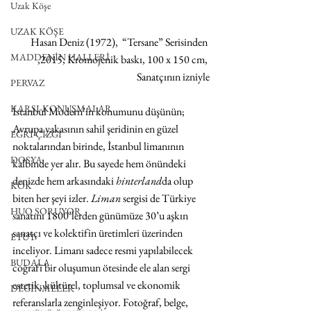
Uzak Köşe
UZAK KÖŞE
Hasan Deniz (1972),  “Tersane” Serisinden 
MADDENİN HALLERİ
,2015, Kromojenik baskı, 100 x 150 cm, 
Sanatçının izniyle
PERVAZ
KARŞI-KONUŞMALAR
İstanbul Modern’in konumunu düşünün; 
Avrupa yakasının sahil şeridinin en güzel 
EĞRİ ÇİZGİ
noktalarından birinde, İstanbul limanının 
DOSYA
kalbinde yer alır. Bu sayede hem önündeki 
denizde hem arkasındaki 
hinterland
da olup 
KÖK
biten her şeyi izler. 
Liman 
sergisi de Türkiye 
HUO SORUYOR
sanatını 1800’lerden günümüze 30’u aşkın 
sanatçı ve kolektifin üretimleri üzerinden 
ETÜT
inceliyor. Limanı sadece resmi yapılabilecek 
BUDALA
coğrafi bir oluşumun ötesinde ele alan sergi 
estetik, kültürel, toplumsal ve ekonomik 
DEĞİNMELER
referanslarla zenginleşiyor. Fotoğraf, belge, 