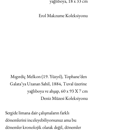
yağlıboya, 18 x 33 cm
Erol Makzume Koleksiyonu
Mıgırdiç Melkon (19. Yüzyıl), Tophane’den 
Galata’ya Uzanan Sahil, 1884, Tuval üzerine 
yağlıboya ve ahşap, 60 x 93 X 7 cm
Deniz Müzesi Koleksiyonu
Sergide limana dair çalışmaların farklı 
dönemlerini inceleyebiliyorsunuz ama bu 
dönemler kronolojik olarak değil, dönemler 