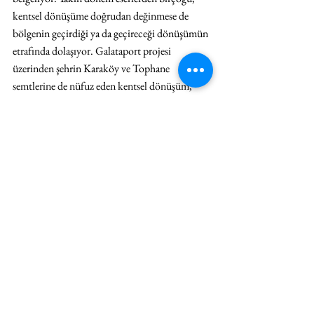
kentsel dönüşüme doğrudan değinmese de 
bölgenin geçirdiği ya da geçireceği dönüşümün 
etrafında dolaşıyor. Galataport projesi 
üzerinden şehrin Karaköy ve Tophane 
semtlerine de nüfuz eden kentsel dönüşüm, 
burada da küçük balıkları resmin dışına itiyor. 
Yıllar boyu kıyıya yanaşan mütevazı yük ve 
yolcu gemilerinin yerini 2000’lerden sonra 
yavaş yavaş kurvaziyerler, lüks yolcu gemileri ve 
karada ise mutenalaşmanın öncü kuvveti 
mekanlar alıyor. Nostaljik hisler uyandıran, 
görece küçük ölçekli bir ekonominin izini 
süren bu ‘küçük balıkların’ yerini alan ‘büyük 
balıklar’, tam kapsamını ve olası etkilerini 
yalnızca tahmin edebildiğimiz Galataport 
projesinin hem emareleri hem sonuçları.
Sanat eserleri üzerinden serginin bu iki 
kırılmayı işlemesi iyi, güzel de resmin içinde 