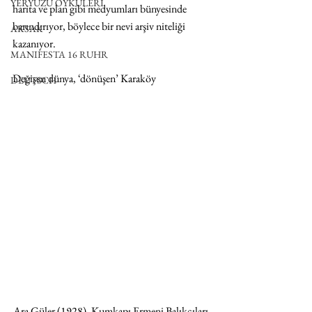
YERYÜZÜ ÖYKÜLERİ
harita ve plan gibi medyumları bünyesinde 
barındırıyor, böylece bir nevi arşiv niteliği 
AKSAK
kazanıyor.
MANIFESTA 16 RUHR
Değişen dünya, ‘dönüşen’ Karaköy
DEUTSCH
Ara Güler (1928), Kumkapı Ermeni Balıkçıları 