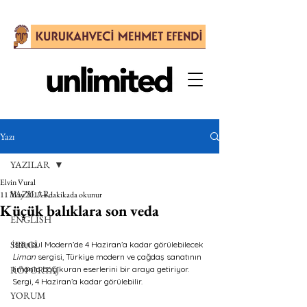
Yazı
YAZILAR
Elvin Vural
YAZILAR
11 May 2017
4 dakikada okunur
Küçük balıklara son veda
ENGLISH
SERGİ
İstanbul Modern’de 4 Haziran’a kadar görülebilecek 
Liman
 sergisi, Türkiye modern ve çağdaş sanatının 
RÖPORTAJ
limanla bağ kuran eserlerini bir araya getiriyor. 
Sergi, 4 Haziran’a kadar görülebilir.
YORUM