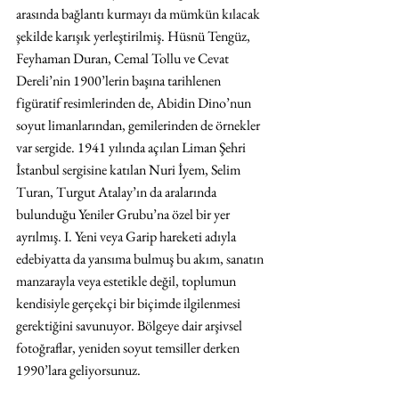
arasında bağlantı kurmayı da mümkün kılacak 
şekilde karışık yerleştirilmiş. Hüsnü Tengüz, 
Feyhaman Duran, Cemal Tollu ve Cevat 
Dereli’nin 1900’lerin başına tarihlenen 
figüratif resimlerinden de, Abidin Dino’nun 
soyut limanlarından, gemilerinden de örnekler 
var sergide. 1941 yılında açılan Liman Şehri 
İstanbul sergisine katılan Nuri İyem, Selim 
Turan, Turgut Atalay’ın da aralarında 
bulunduğu Yeniler Grubu’na özel bir yer 
ayrılmış. I. Yeni veya Garip hareketi adıyla 
edebiyatta da yansıma bulmuş bu akım, sanatın 
manzarayla veya estetikle değil, toplumun 
kendisiyle gerçekçi bir biçimde ilgilenmesi 
gerektiğini savunuyor. Bölgeye dair arşivsel 
fotoğraflar, yeniden soyut temsiller derken 
1990’lara geliyorsunuz.