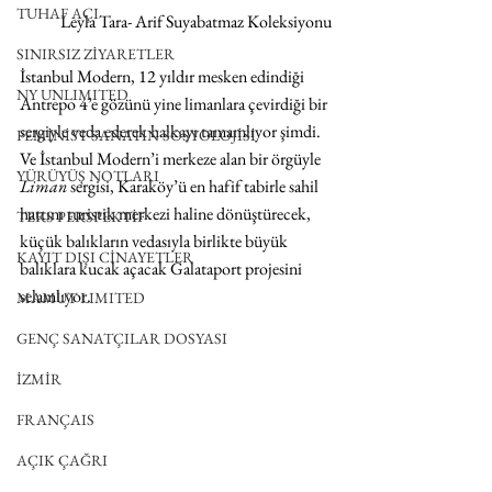
TUHAF AÇI
Leyla Tara- Arif Suyabatmaz Koleksiyonu
SINIRSIZ ZİYARETLER
İstanbul Modern, 12 yıldır mesken edindiği 
NY UNLIMITED
Antrepo 4’e gözünü yine limanlara çevirdiği bir 
sergiyle veda ederek halkayı tamamlıyor şimdi. 
FEMİNİST SANATIN SOSYOLOJİSİ
Ve İstanbul Modern’i merkeze alan bir örgüyle 
YÜRÜYÜŞ NOTLARI
Liman
 sergisi, Karaköy’ü en hafif tabirle sahil 
hattını turistik merkezi haline dönüştürecek, 
TERS PERSPEKTİF
küçük balıkların vedasıyla birlikte büyük 
KAYIT DIŞI CİNAYETLER
balıklara kucak açacak Galataport projesini 
selamlıyor.
MAMUT LIMITED
GENÇ SANATÇILAR DOSYASI
İZMİR
FRANÇAIS
AÇIK ÇAĞRI