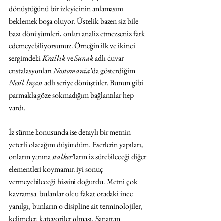
dönüştüğünü bir izleyicinin anlamasını 
beklemek boşa oluyor. Üstelik bazen siz bile 
bazı dönüşümleri, onları analiz etmezseniz fark 
edemeyebiliyorsunuz. Örneğin ilk ve ikinci 
sergimdeki 
Krallık
 ve 
Sunak
 adlı duvar 
enstalasyonları 
Nostomania
’da gösterdiğim 
Nesil İnşası
 adlı seriye dönüştüler. Bunun gibi 
parmakla göze sokmadığım bağlantılar hep 
vardı.
İz sürme konusunda ise detaylı bir metnin 
yeterli olacağını düşündüm. Eserlerin yapıları, 
onların yanına
 stalker
’ların iz sürebileceği diğer 
elementleri koymamın iyi sonuç 
vermeyebileceği hissini doğurdu. Metni çok 
kavramsal bulanlar oldu fakat oradaki ince 
yanılgı, bunların o disipline ait terminolojiler, 
kelimeler, kategoriler olması. Sanattan 