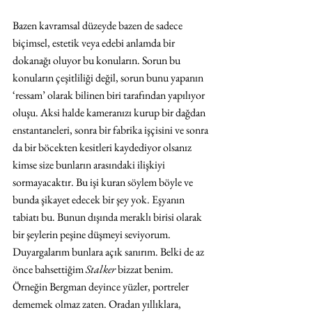
Bazen kavramsal düzeyde bazen de sadece 
biçimsel, estetik veya edebi anlamda bir 
dokanağı oluyor bu konuların. Sorun bu 
konuların çeşitliliği değil, sorun bunu yapanın 
‘ressam’ olarak bilinen biri tarafından yapılıyor 
oluşu. Aksi halde kameranızı kurup bir dağdan 
enstantaneleri, sonra bir fabrika işçisini ve sonra 
da bir böcekten kesitleri kaydediyor olsanız 
kimse size bunların arasındaki ilişkiyi 
sormayacaktır. Bu işi kuran söylem böyle ve 
bunda şikayet edecek bir şey yok. Eşyanın 
tabiatı bu. Bunun dışında meraklı birisi olarak 
bir şeylerin peşine düşmeyi seviyorum. 
Duyargalarım bunlara açık sanırım. Belki de az 
önce bahsettiğim 
Stalker
 bizzat benim. 
Örneğin Bergman deyince yüzler, portreler 
dememek olmaz zaten. Oradan yıllıklara, 