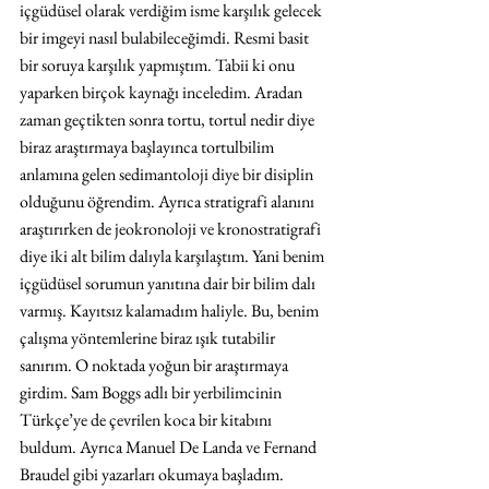
içgüdüsel olarak verdiğim isme karşılık gelecek 
bir imgeyi nasıl bulabileceğimdi. Resmi basit 
bir soruya karşılık yapmıştım. Tabii ki onu 
yaparken birçok kaynağı inceledim. Aradan 
zaman geçtikten sonra tortu, tortul nedir diye 
biraz araştırmaya başlayınca tortulbilim 
anlamına gelen sedimantoloji diye bir disiplin 
olduğunu öğrendim. Ayrıca stratigrafi alanını 
araştırırken de jeokronoloji ve kronostratigrafi 
diye iki alt bilim dalıyla karşılaştım. Yani benim 
içgüdüsel sorumun yanıtına dair bir bilim dalı 
varmış. Kayıtsız kalamadım haliyle. Bu, benim 
çalışma yöntemlerine biraz ışık tutabilir 
sanırım. O noktada yoğun bir araştırmaya 
girdim. Sam Boggs adlı bir yerbilimcinin 
Türkçe’ye de çevrilen koca bir kitabını 
buldum. Ayrıca Manuel De Landa ve Fernand 
Braudel gibi yazarları okumaya başladım. 