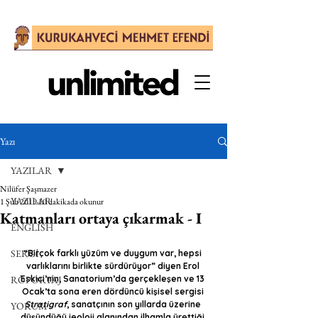
Yazı
YAZILAR
Nilüfer Şaşmazer
YAZILAR
1 Şub 2019
10 dakikada okunur
Katmanları ortaya çıkarmak - I
ENGLISH
SERGİ
“Birçok farklı yüzüm ve duygum var, hepsi 
varlıklarını birlikte sürdürüyor” diyen Erol 
RÖPORTAJ
Eskici’nin, Sanatorium’da gerçekleşen ve 13 
Ocak’ta sona eren dördüncü kişisel sergisi 
Stratigraf
, sanatçının son yıllarda üzerine 
YORUM
düşündüğü jeoloji alanından ilhamla ürettiği 