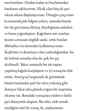
mecburdum. Oradan kalan iyi huylarımdan 
bazılarını saklıyorum. Eksik olan birçok şeyi 
tekrar tekrar düşünüyorum. Örneğin çerçeveler 
konusunda pek bilgim yoktu, zamanla bunda 
bir tür göz kasına ihtiyaç duyduğumu anladım 
ve buna yoğunlaştım. Kağıtların asit oranları 
benim sorunum değildi sanki, artık bunları 
dikkatlice incelemeden kullanmıyorum. 
Keşfetme ve denemeye olan yatkınlığımdan -bu 
iki kelime sorunlu olsa da- pek bir şey 
eksilmedi. Yakın zamanda bir tür taştan 
yapılmış kağıtla karşılaştım ve iyi sonuçlar elde 
ettim. 
Stratigraf
 sergisinde de görünürde 
bütün bunlardan pek bir nüve yokmuş gibi 
duruyor fakat arka planda yoğun bir araştırma, 
okuma var. Buradaki sonuçlara yüzlerce farklı 
şeyi deneyerek ulaştım. Bu sefer, elde etmek 
istediğim özel bir sonuç ile, malzemenin 