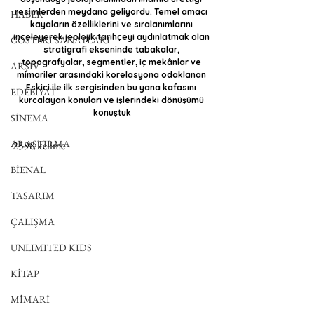
resimlerden meydana geliyordu. Temel amacı 
HABER
kayaların özelliklerini ve sıralanımlarını 
inceleyerek jeolojik tarihçeyi aydınlatmak olan 
GÖSTERİ SANATLARI
stratigrafi ekseninde tabakalar, 
topografyalar, segmentler, iç mekânlar ve 
ARŞİV
mimariler arasındaki korelasyona odaklanan 
Eskici ile ilk sergisinden bu yana kafasını 
EDEBİYAT
kurcalayan konuları ve işlerindeki dönüşümü 
konuştuk
SİNEMA
ARAŞTIRMA
2598 kelime
BİENAL
TASARIM
ÇALIŞMA
UNLIMITED KIDS
KİTAP
MİMARİ