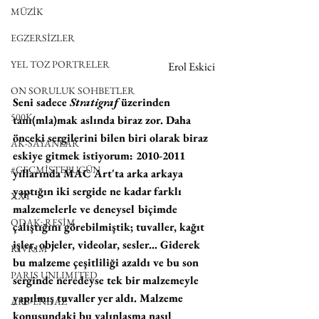
MÜZİK
EGZERSİZLER
YEL TOZ PORTRELER
 Erol Eskici
ON SORULUK SOHBETLER
Seni sadece 
Stratigraf
 üzerinden 
500K
tanı(mla)mak aslında biraz zor. Daha 
önceki sergilerini bilen biri olarak biraz 
AK-SAYANLAR
eskiye gitmek istiyorum: 2010-2011 
#GEÇMİŞTEBUGÜN
yıllarında MAC Art'ta arka arkaya 
yaptığın iki sergide ne kadar farklı 
XXY
malzemelerle ve deneysel biçimde 
ODAK: RESİM
çalıştığını görebilmiştik; tuvaller, kağıt 
işler, objeler, videolar, sesler... Giderek 
KIVRIM
bu malzeme çeşitliliği azaldı ve bu son 
PARIS UNLIMITED
serginde neredeyse tek bir malzemeyle 
yapılmış tuvaller yer aldı. Malzeme 
AKS-ENDAZ
konusundaki bu yalınlaşma nasıl 