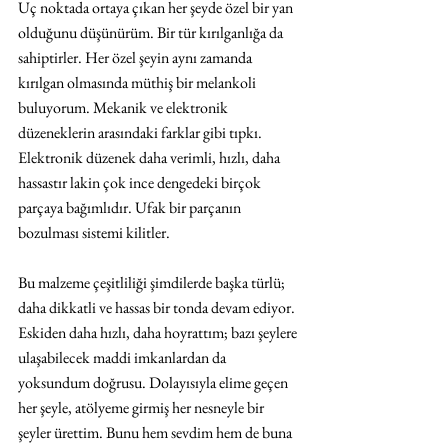
Uç noktada ortaya çıkan her şeyde özel bir yan 
olduğunu düşünürüm. Bir tür kırılganlığa da 
sahiptirler. Her özel şeyin aynı zamanda 
kırılgan olmasında müthiş bir melankoli 
buluyorum. Mekanik ve elektronik 
düzeneklerin arasındaki farklar gibi tıpkı. 
Elektronik düzenek daha verimli, hızlı, daha 
hassastır lakin çok ince dengedeki birçok 
parçaya bağımlıdır. Ufak bir parçanın 
bozulması sistemi kilitler.
Bu malzeme çeşitliliği şimdilerde başka türlü; 
daha dikkatli ve hassas bir tonda devam ediyor. 
Eskiden daha hızlı, daha hoyrattım; bazı şeylere 
ulaşabilecek maddi imkanlardan da 
yoksundum doğrusu. Dolayısıyla elime geçen 
her şeyle, atölyeme girmiş her nesneyle bir 
şeyler ürettim. Bunu hem sevdim hem de buna 