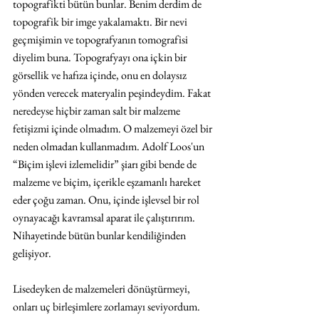
topografikti bütün bunlar. Benim derdim de 
topografik bir imge yakalamaktı. Bir nevi 
geçmişimin ve topografyanın tomografisi 
diyelim buna. Topografyayı ona içkin bir 
görsellik ve hafıza içinde, onu en dolaysız 
yönden verecek materyalin peşindeydim. Fakat 
neredeyse hiçbir zaman salt bir malzeme 
fetişizmi içinde olmadım. O malzemeyi özel bir 
neden olmadan kullanmadım. Adolf Loos'un 
“Biçim işlevi izlemelidir” şiarı gibi bende de 
malzeme ve biçim, içerikle eşzamanlı hareket 
eder çoğu zaman. Onu, içinde işlevsel bir rol 
oynayacağı kavramsal aparat ile çalıştırırım. 
Nihayetinde bütün bunlar kendiliğinden 
gelişiyor. 
Lisedeyken de malzemeleri dönüştürmeyi, 
onları uç birleşimlere zorlamayı seviyordum. 