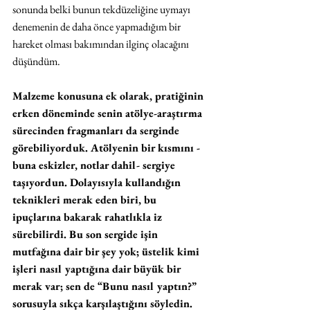
sonunda belki bunun tekdüzeliğine uymayı 
denemenin de daha önce yapmadığım bir 
hareket olması bakımından ilginç olacağını 
düşündüm.
Malzeme konusuna ek olarak, pratiğinin 
erken döneminde senin atölye-araştırma 
sürecinden fragmanları da serginde 
görebiliyorduk. Atölyenin bir kısmını -
buna eskizler, notlar dahil- sergiye 
taşıyordun. Dolayısıyla kullandığın 
teknikleri merak eden biri, bu 
ipuçlarına bakarak rahatlıkla iz 
sürebilirdi. Bu son sergide işin 
mutfağına dair bir şey yok; üstelik kimi 
işleri nasıl yaptığına dair büyük bir 
merak var; sen de “Bunu nasıl yaptın?” 
sorusuyla sıkça karşılaştığını söyledin. 