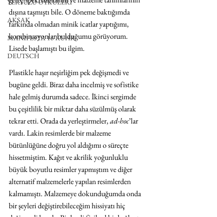
YERYÜZÜ ÖYKÜLERİ
dışına taşmıştı bile. O döneme baktığımda 
AKSAK
farkında olmadan minik icatlar yaptığımı, 
kombinasyonlar bulduğumu görüyorum. 
MANIFESTA 16 RUHR
Lisede başlamıştı bu ilgim. 
DEUTSCH
Plastikle haşır neşirliğim pek değişmedi ve 
bugüne geldi. Biraz daha incelmiş ve sofistike 
hale gelmiş durumda sadece. İkinci sergimde 
bu çeşitlilik bir miktar daha süzülmüş olarak 
tekrar etti. Orada da yerleştirmeler, 
ad-hoc
’lar 
vardı. Lakin resimlerde bir malzeme 
bütünlüğüne doğru yol aldığımı o süreçte 
hissetmiştim. Kağıt ve akrilik yoğunluklu 
büyük boyutlu resimler yapmıştım ve diğer 
alternatif malzemelerle yapılan resimlerden 
kalmamıştı. Malzemeye dokunduğumda onda 
bir şeyleri değiştirebileceğim hissiyatı hiç 