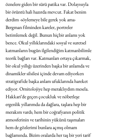
öznelere giden bir sürü patika var. Dolayısıyla 
bir örüntü hali hazırda mevcut. Fakat benim 
derdim -söylemeye bile gerek yok ama- 
Bergman filminden kareler, portreler 
betimlemek değil. Bunun hiçbir anlamı yok 
bence. Okul yıllıklarındaki sosyal ve suretsel 
katmanların bugün ilgilendiğim katmanbilimle 
teorik bağları var. Katmanları ortaya çıkarmak, 
bir okul yıllığı üzerinden başka bir anlamda ve 
dinamikler silsilesi içinde devam ediyorken 
stratigrafide başka anlam ufuklarında hareket 
ediyor. Ornitolojiye hep meraklıydım mesela. 
Hakkari’de geçen çocukluk ve nöbetleşe 
ergenlik yıllarımda da dağlara, taşlara hep bir 
merakım vardı; hem bir coğrafyanın politik 
atmosferinin ve tarihinin yükünü taşımaları 
hem de gözlerimi bunlara açmış olmam 
bağlamında. Bizim oralarda her taş bir yeri tarif 