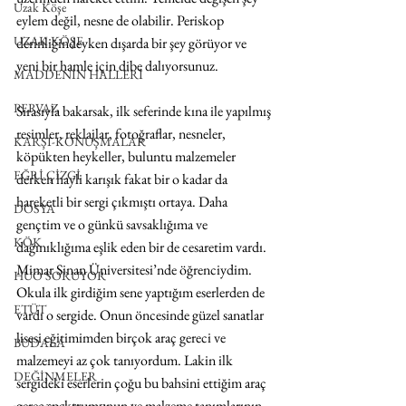
Uzak Köşe
eylem değil, nesne de olabilir. Periskop 
UZAK KÖŞE
derinliğindeyken dışarda bir şey görüyor ve 
yeni bir hamle için dibe dalıyorsunuz.
MADDENİN HALLERİ
PERVAZ
Sırasıyla bakarsak, ilk seferinde kına ile yapılmış 
resimler, reklajlar, fotoğraflar, nesneler, 
KARŞI-KONUŞMALAR
köpükten heykeller, buluntu malzemeler 
EĞRİ ÇİZGİ
derken hayli karışık fakat bir o kadar da 
hareketli bir sergi çıkmıştı ortaya. Daha 
DOSYA
gençtim ve o günkü savsaklığıma ve 
KÖK
dağınıklığıma eşlik eden bir de cesaretim vardı. 
Mimar Sinan Üniversitesi’nde öğrenciydim. 
HUO SORUYOR
Okula ilk girdiğim sene yaptığım eserlerden de 
ETÜT
vardı o sergide. Onun öncesinde güzel sanatlar 
lisesi eğitimimden birçok araç gereci ve 
BUDALA
malzemeyi az çok tanıyordum. Lakin ilk 
DEĞİNMELER
sergideki eserlerin çoğu bu bahsini ettiğim araç 
gereç spektrumunun ve malzeme tanımlarının 