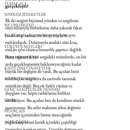
TUHAF AÇI
gerçekleşti? 
SINIRSIZ ZİYARETLER
İlk iki sergim biçimsel yönden ve sergileme 
NY UNLIMITED
türü itibarıyla birbirlerine daha yakındı fakat 
bu iki sergi sadece on bir ay arayla ve aynı 
FEMİNİST SANATIN SOSYOLOJİSİ
mekândaydı. Dolayısıyla aradaki süre kısa, 
YÜRÜYÜŞ NOTLARI
mekân aynı olunca benzerlik şaşırtıcı değildi. 
Buna rağmen ikinci sergideki resimlerde, on bir 
TERS PERSPEKTİF
ayda geçekleşmesini beklemeyeceğiniz kadar 
KAYIT DIŞI CİNAYETLER
büyük bir değişim de vardı. Bu açıdan beni 
tekil hiçbir sergim ya da eserimle tanımak 
MAMUT LIMITED
mümkün değil. Birçok farklı yüzüm ve 
GENÇ SANATÇILAR DOSYASI
duygum var, hepsi varlıklarını birlikte 
sürdürüyor. Bu açıdan ben de kendime sürekli 
İZMİR
şaşırıyorum. Bu sefer malzeme ailesi değimiz 
FRANÇAIS
araçların içerisinden birine merceğimle 
AÇIK ÇAĞRI
yoğunlaşıp onun kendi içindeki çeşitliliği 
üzerinden hareket ettim. Temelde değişen şey 