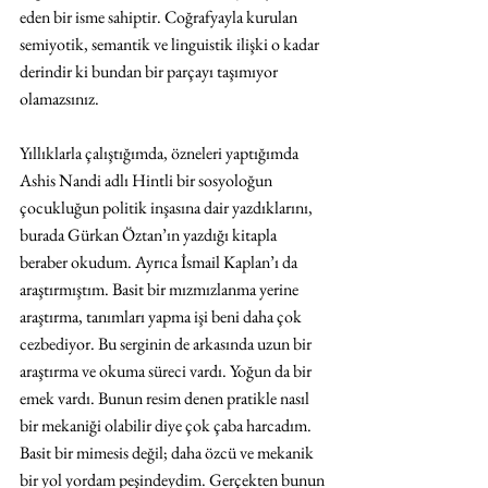
eden bir isme sahiptir. Coğrafyayla kurulan 
semiyotik, semantik ve linguistik ilişki o kadar 
derindir ki bundan bir parçayı taşımıyor 
olamazsınız.
Yıllıklarla çalıştığımda, özneleri yaptığımda 
Ashis Nandi adlı Hintli bir sosyoloğun 
çocukluğun politik inşasına dair yazdıklarını, 
burada Gürkan Öztan’ın yazdığı kitapla 
beraber okudum. Ayrıca İsmail Kaplan’ı da 
araştırmıştım. Basit bir mızmızlanma yerine 
araştırma, tanımları yapma işi beni daha çok 
cezbediyor. Bu serginin de arkasında uzun bir 
araştırma ve okuma süreci vardı. Yoğun da bir 
emek vardı. Bunun resim denen pratikle nasıl 
bir mekaniği olabilir diye çok çaba harcadım. 
Basit bir mimesis değil; daha özcü ve mekanik 
bir yol yordam peşindeydim. Gerçekten bunun 