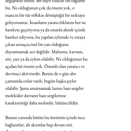
değişmedi bende. Bir hayli fiziksel bir bağlantı 
bu. Ne olduğunun çok da önemi yok, o 
inancın bir tür reflekse dönüştüğü bir noktaya 
geliyorsunuz. İnsanların yaratıcılıklarını her ne 
harekete geçiriyorsa ya da onunla ahenk içinde 
hareket ediyorsa, bu yapılan eylemde ve ortaya 
çıkan sonuçta özel bir yan olduğunu 
duyumsamak zor değildir. Malzeme, kavram, 
söz, yazı ya da eylem olabilir. Ne olduğunun bu 
açıdan bir önemi yok. Önemli olan yaratıcı ve 
devrimci aktivitedir. Benim de o gün alet 
çantamda onlar vardı, bugün başka şeyler 
olabilir. Şunu unutmamak lazım; bazı sergiler 
moleküler davranır bazı sergilerinse 
karakteristiği daha molardır, bütüncüldür.
Bunun yanında bütün bu üretimin içinde ince 
bağlantılar, alt akıntılar hep devam etti. 