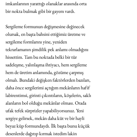
imkanlarının yarattığı olanaklar arasında orta 
bir nokta bulmak gibi bir gayem vardı.
Sergileme formunun değişmesine değinecek 
olursak, en başta bahsini ettiğimiz üretme ve 
sergileme formlarını yine, yeniden 
tekrarlamanın şimdilik pek anlamı olmadığını 
hissettim. Tam bu noktada belki bir tür 
sadeleşme, yalınlaşma ihtiyacı, hem sergileme 
hem de üretim anlamında, gözüme çarpmış 
olmalı. Bundaki değişken faktörlerden bazıları, 
daha önce sergilerimi açtığım mekânların hafif 
labirentimsi, girinti çıkıntıların, köşelerin, saklı 
alanların bol olduğu mekânlar olması. Orada 
ufak tefek sürprizler yapabiliyorsunuz. Yeni 
sergiye gelirsek, mekân daha küt ve bir hayli 
beyaz küp formundaydı. İlk başta bunu küçük 
desenlerde dağıtıp kırmak istedim lakin 