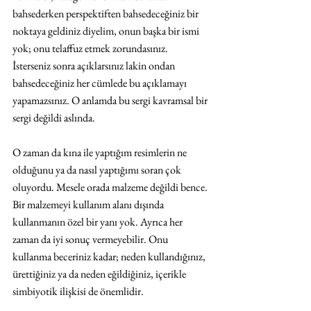
bahsederken perspektiften bahsedeceğiniz bir 
noktaya geldiniz diyelim, onun başka bir ismi 
yok; onu telaffuz etmek zorundasınız. 
İsterseniz sonra açıklarsınız lakin ondan 
bahsedeceğiniz her cümlede bu açıklamayı 
yapamazsınız. O anlamda bu sergi kavramsal bir 
sergi değildi aslında.
O zaman da kına ile yaptığım resimlerin ne 
olduğunu ya da nasıl yaptığımı soran çok 
oluyordu. Mesele orada malzeme değildi bence. 
Bir malzemeyi kullanım alanı dışında 
kullanmanın özel bir yanı yok. Ayrıca her 
zaman da iyi sonuç vermeyebilir. Onu 
kullanma beceriniz kadar; neden kullandığınız, 
ürettiğiniz ya da neden eğildiğiniz, içerikle 
simbiyotik ilişkisi de önemlidir.