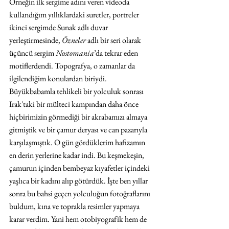
Örneğin ilk sergime adını veren videoda 
kullandığım yıllıklardaki suretler, portreler 
ikinci sergimde Sunak adlı duvar 
yerleştirmesinde, 
Özneler
 adlı bir seri olarak 
üçüncü sergim 
Nostomania
’da tekrar eden 
motiflerdendi. Topografya, o zamanlar da 
ilgilendiğim konulardan biriydi. 
Büyükbabamla tehlikeli bir yolculuk sonrası 
Irak'taki bir mülteci kampından daha önce 
hiçbirimizin görmediği bir akrabamızı almaya 
gitmiştik ve bir çamur deryası ve can pazarıyla 
karşılaşmıştık. O gün gördüklerim hafızamın 
en derin yerlerine kadar indi. Bu keşmekeşin, 
çamurun içinden bembeyaz kıyafetler içindeki 
yaşlıca bir kadını alıp götürdük. İşte ben yıllar 
sonra bu bahsi geçen yolculuğun fotoğraflarını 
buldum, kına ve toprakla resimler yapmaya 
karar verdim. Yani hem otobiyografik hem de 