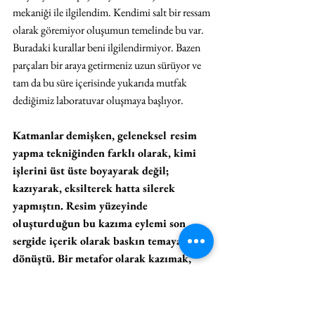
mekaniği ile ilgilendim. Kendimi salt bir ressam 
olarak göremiyor oluşumun temelinde bu var. 
Buradaki kurallar beni ilgilendirmiyor. Bazen 
parçaları bir araya getirmeniz uzun sürüyor ve 
tam da bu süre içerisinde yukarıda mutfak 
dediğimiz laboratuvar oluşmaya başlıyor.
Katmanlar demişken, geleneksel resim 
yapma tekniğinden farklı olarak, kimi 
işlerini üst üste boyayarak değil; 
kazıyarak, eksilterek hatta silerek 
yapmıştın. Resim yüzeyinde 
oluşturduğun bu kazıma eylemi son 
sergide içerik olarak baskın temaya 
dönüştü. Bir metafor olarak kazımak, 
deşmek, ya da kaşımak diyebiliriz buna, 
senin için ne anlama geliyor? 