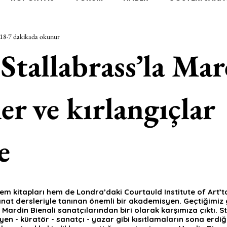
018
7 dakikada okunur
RAŞTIRMA
BİENAL
TASARIM
ÇALIŞMA
UNL
 Stallabrass’la Mar
SİZLER
YEL TOZ PORTRELER
ON SORULUK SOHBETL
er ve kırlangıçlar
TEBUGÜN
XXY
ODAK: RESİM
KIVRIM
PARIS
e
SINIRSIZ ZİYARETLER
hem kitapları hem de Londra’daki Courtauld Institute of Art’ta
nat dersleriyle tanınan önemli bir akademisyen. Geçtiğimiz 
 Mardin Bienali sanatçılarından biri olarak karşımıza çıktı. St
 - küratör - sanatçı - yazar gibi kısıtlamaların sona erdiği