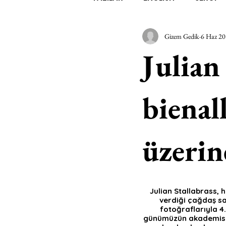
Gizem Gedik
6 Haz 2
EDEBİYAT
SİNEMA
A
Julian
MİMARİ
MÜZİK
EGZER
bienall
AK-SAYANLAR
#GEÇMİŞ
üzerin
AKS-ENDAZ
TUHAF AÇI
Julian Stallabrass, 
verdiği çağdaş sa
fotoğraflarıyla 4.
günümüzün akademisyen