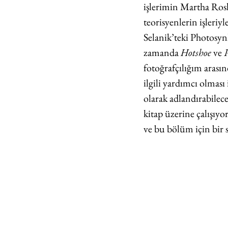
işlerimin Martha Rosl
teorisyenlerin işleri
Selanik’teki Photosynk
zamanda 
Hotshoe
 ve 
fotoğrafçılığım arası
ilgili yardımcı olması
olarak adlandırabilec
kitap üzerine çalışıy
ve bu bölüm için bir s