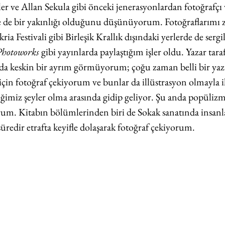
er ve Allan Sekula gibi önceki jenerasyonlardan fotoğrafçı 
yle de bir yakınlığı olduğunu düşünüyorum. Fotoğraflarım
ria Festivali gibi Birleşik Krallık dışındaki yerlerde de serg
Photoworks
 gibi yayınlarda paylaştığım işler oldu. Yazar tara
nda keskin bir ayrım görmüyorum; çoğu zaman belli bir yazı
 için fotoğraf çekiyorum ve bunlar da illüstrasyon olmayla il
eğimiz şeyler olma arasında gidip geliyor. Şu anda popülizm
orum. Kitabın bölümlerinden biri de Sokak sanatında insan
üredir etrafta keyifle dolaşarak fotoğraf çekiyorum. 