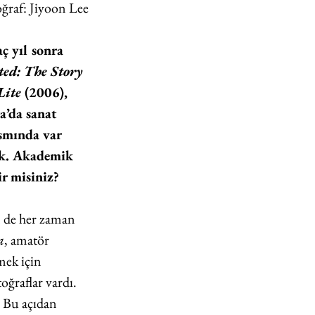
toğraf: Jiyoon Lee
ç yıl sonra 
ed: The Story 
Lite
 (2006), 
a’da sanat 
smında var 
ük. Akademik 
ir misiniz?
m de her zaman 
a
, amatör 
mek için 
oğraflar vardı. 
. Bu açıdan 