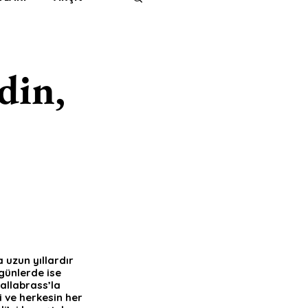
IMITED KIDS
KİTAP
din,
ER
500K
 UNLIMITED
 uzun yıllardır 
günlerde ise 
allabrass’la 
 ve herkesin her 