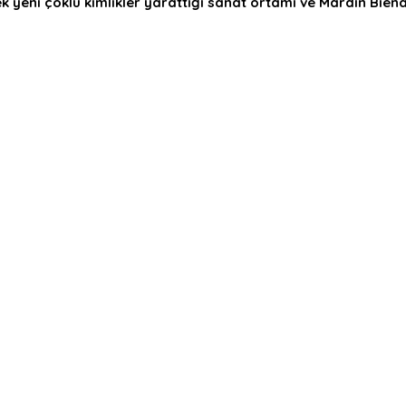
 yeni çoklu kimlikler yarattığı sanat ortamı ve Mardin Biena