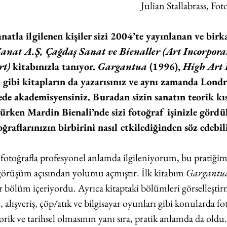
Julian Stallabrass, Fo
natla ilgilenen kişiler sizi 2004’te yayınlanan ve birka
anat A.Ş, Çağdaş Sanat ve Bienaller (Art Incorporat
rt)
 kitabınızla tanıyor. 
Gargantua
 (1996), 
High Art 
 gibi kitapların da yazarısınız ve aynı zamanda Londr
tede akademisyensiniz. Buradan sizin sanatın teorik kı
rken Mardin Bienali’nde sizi fotoğraf işinizle görd
oğraflarınızın birbirini nasıl etkilediğinden söz edebil
r fotoğrafla profesyonel anlamda ilgileniyorum, bu pratiği
görüşüm açısından yolumu açmıştır. İlk kitabım 
Gargantu
 bir bölüm içeriyordu. Ayrıca kitaptaki bölümleri görselleştir
, alışveriş, çöp/atık ve bilgisayar oyunları gibi konularda fot
rik ve tarihsel olmasının yanı sıra, pratik anlamda da oldu