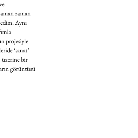
ve 
ı zaman zaman 
iledim. Aynı 
fımla 
n projesiyle 
eride ‘sanat’ 
 üzerine bir 
ların görüntüsü 