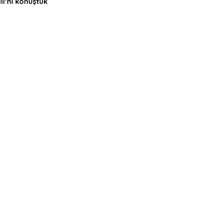
li’ni konuştuk